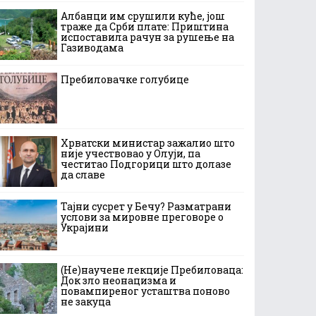
Албанци им срушили куће, још
траже да Срби плате: Приштина
испоставила рачун за рушење на
Газиводама
Пребиловачке голубице
Хрватски министар зажалио што
није учествовао у Олуји, па
честитао Подгорици што долазе
да славе
Тајни сусрет у Бечу? Разматрани
услови за мировне преговоре о
Украјини
(Не)научене лекције Пребиловаца:
Док зло неонацизма и
повампиреног усташтва поново
не закуца