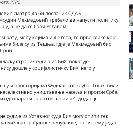
ото: РТРС
шевић сматра да би посланик СДА у
судин Мехмедовић требало да напусти политику,
у, а не да се бави Уставом.
 рату, међу којима и дјетета, те прве слике које
њима биле су из Тешња, гдје је Мехмедовић био
 Срни.
ласку страних судија из БиХ, показује
нису дошле у социјалистичку БиХ, него у
шњу и просторијама Фудбалског клуба `Тошк` били
а неселективно уништавање насеља и прогон Срба.
и одговарати за ратне злочине“, додао је
е судије из Уставног суда БиХ могу отићи тек
а БиХ као грађанске републике, по систему један