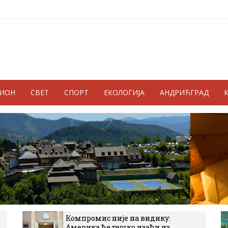
ГИОН
СВЕТ
СПОРТ
ЕКОЛОГИЈА
АНДРИЋГРАД
Компромис није на видику:
Америка ће тешко изаћи из