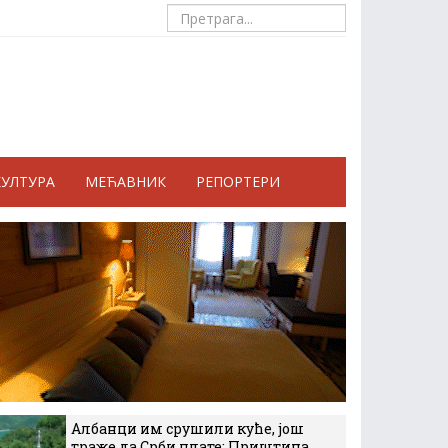
КУЛТУРА
МЕЋАВНИК
РЕПОРТЕРИ
Албанци им срушили куће, још
траже да Срби плате: Приштина