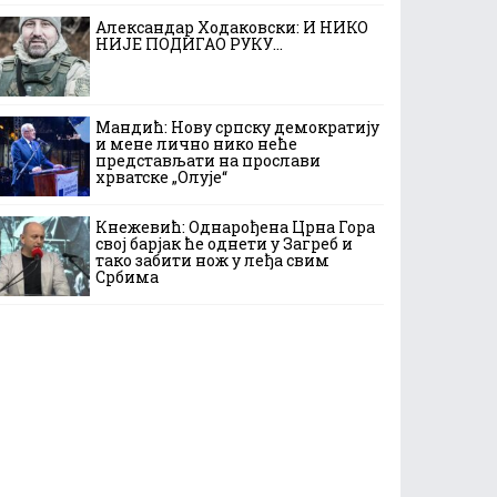
Александар Ходаковски: И НИКО
НИЈЕ ПОДИГАО РУКУ…
Мандић: Нову српску демократију
и мене лично нико неће
представљати на прослави
хрватске „Олује“
Кнежевић: Однарођена Црна Гора
свој барјак ће однети у Загреб и
тако забити нож у леђа свим
Србима