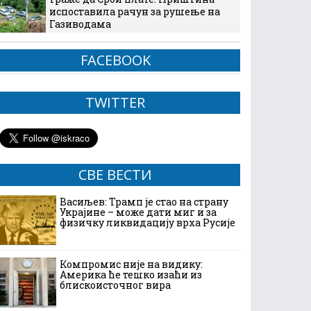
испоставила рачун за рушење на
Газиводама
FACEBOOK
TWITTER
СВЕ ВЕСТИ
Васиљев: Трамп је стао на страну
Украјине – може дати миг и за
физичку ликвидацију врха Русије
Компромис није на видику:
Америка ће тешко изаћи из
блискоисточног вира