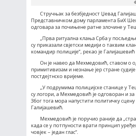
Ф
Стручњак за безбједност Џевад Галија
Представничком дому парламента БиХ Шем
одговара за почињене ратне злочине у Тешњ
„Прва ритуална клања Срба у посљедњем
су приказали свјетски медији о таквим кла
командир полиције“, рекао је Галијашевић
Он је навео да Мехмедовић, ставом о од
примитивизам и незнање јер стране судије 
постдејтнско вријеме.
„У подрумима полицијске станице у Те
су логори, а Мехмедовић је одговоран и з
Због тога мора напустити политичку сцену 
Галијашевић.
Мехмедовић је поручио раније да „стран
када се у потпуности врати принцип уређењ
човјек – један глас“.