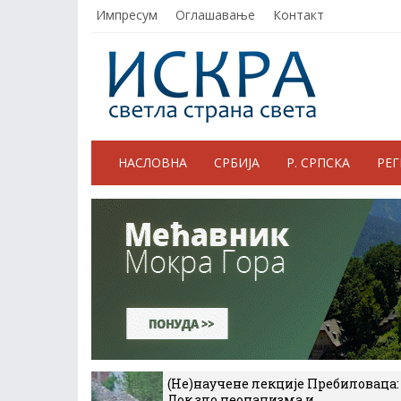
Импресум
Оглашавање
Контакт
НАСЛОВНА
СРБИЈА
Р. СРПСКА
РЕ
(Не)научене лекције Пребиловаца:
Док зло неонацизма и