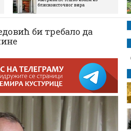
блискоисточног вира
овић би требало да
чине