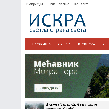
Импресум
Оглашавање
Контакт
НАСЛОВНА
СРБИЈА
Р. СРПСКА
РЕ
Никола Танасић: Чему нас је
научила „Олуја“