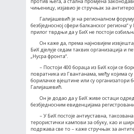
против њега, а стална промјена законодав
чињеницу, изјавио је стручњак за антитер
Галијашевић је на регионалном форуму
безбједносној сфери балканског региона“ у
прилог тврдњи да у БиХ не постоји озбиљн
Он каже да, према најновијем извјештај
БиХ дјелује седам таквих организација и пе
„Нусра фронта“.
– Постоји 400 бораца из БиХ који се бо
повратника из Гвантанама, међу којима су 
борилачке вјештине или су организатори б
Галијашевић.
Он је додао да у БиХ живе остаци одреда
безбједносним евиденцијама регистровани
– У БиХ постоје антиуставна, такозвана 
терористички кампови за обуку, као и шир
подржава све то – каже стручњак за антит