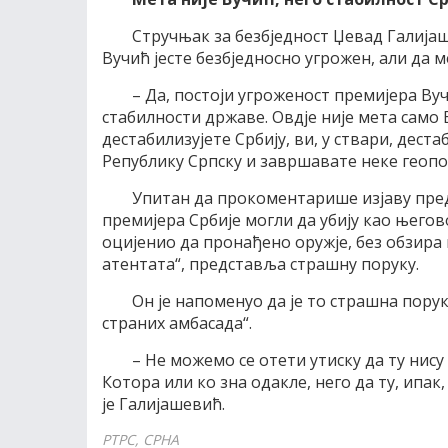
Стручњак за безбједност Џевад Галијаш
Вучић јесте безбједносно угрожен, али да м
– Да, постоји угроженост премијера Ву
стабилности државе. Овдје није мета само 
дестабилизујете Србију, ви, у ствари, дест
Републику Српску и завршавате неке геопо
Упитан да прокоментарише изјаву пред
премијера Србије могли да убију као њего
оцијенио да пронађено оружје, без обзира
атентата“, представља страшну поруку.
Он је напоменуо да је то страшна пору
страних амбасада“.
– Не можемо се отети утиску да ту нис
Котора или ко зна одакле, него да ту, ипак
је Галијашевић.
РТРС, СРНА