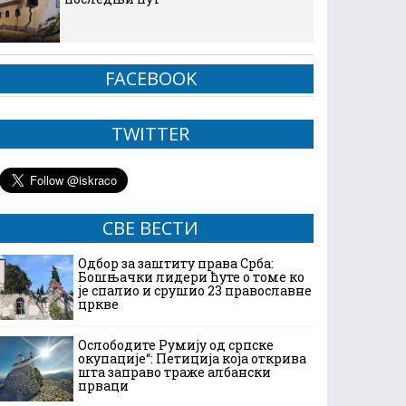
FACEBOOK
TWITTER
СВЕ ВЕСТИ
Одбор за заштиту права Срба:
Бошњачки лидери ћуте о томе ко
је спалио и срушио 23 православне
цркве
Ослободите Румију од српске
окупације“: Петиција која открива
шта заправо траже албански
прваци