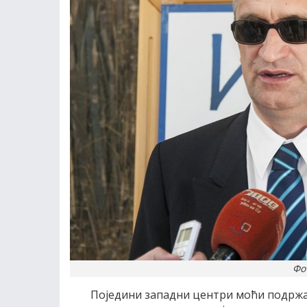
Фо
Поједини западни центри моћи подржав