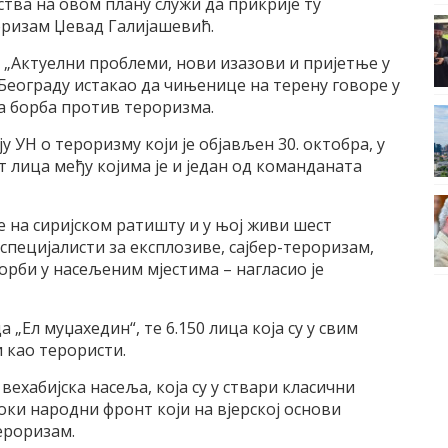
ства на овом плану служи да прикрије ту
оризам Џевад Галијашевић.
 „Актуелни проблеми, нови изазови и пријетње у
 Београду истакао да чињенице на терену говоре у
а борба против тероризма.
у УН о тероризму који је објављен 30. октобра, у
т лица међу којима је и један од команданата
ре на сиријском ратишту и у њој живи шест
специјалисти за експлозиве, сајбер-тероризам,
орби у насељеним мјестима – нагласио је
 „Ел муџахедин“, те 6.150 лица која су у свим
 као терористи.
вехабијска насеља, која су у ствари класични
оки народни фронт који на вјерској основи
ероризам.