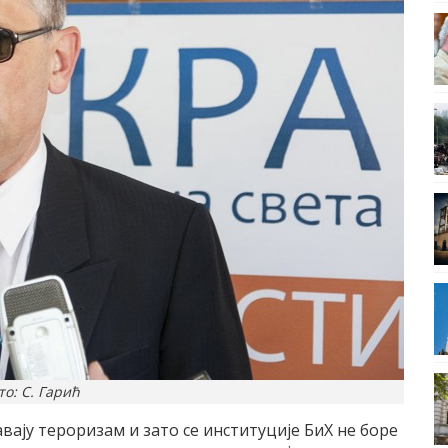
то: С. Гарић
ају тероризам и зато се институције БиХ не боре