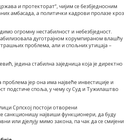
 држава и протекторат“, чијим се безбједносним
них амбасада, а политички кадрови пролазе кроз
димо огромну нестабилност и небезбједност.
естабилизовала дуготрајном корумпираном влашћу
нутрашњих проблема, али и спољних утицаја –
евић, једина стабилна заједница која је директно
а проблема јер она има највеће инвестиције и
ост подстиче споља, у чему су Суд и Тужилаштво
лици Српској постоји отворени
се санкционишу највиши функционери, да буду
вни или дјелују мимо закона, па чак да се смијени
рбије