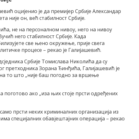
евић оцијенио је да премијер Србије Александар
ета није он, већ стабилност Србије.
чића, не на персоналном нивоу, него на нивоу
Вучић него стабилност Србије. Када
абилизујете све њено окружење, прије свега
литичке процесе – рекао је Галијашевић.
сједника Србије Томислава Николића да су
вог претходника Зорана Ђинђића, Галијашевић је
 на то што „није баш погодно за вршење
ка поготово ако „иза њих стоје прсти одређених
у само прсти неких криминалних организација из
, има специјалних обавјештајних операција – рекао