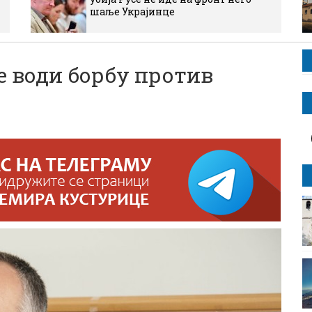
шаље Украјинце
 води борбу против