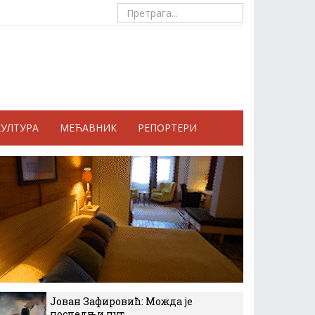
КУЛТУРА
МЕЋАВНИК
РЕПОРТЕРИ
Јован Зафировић: Можда је
последњи пут