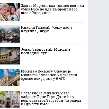
Зашто Мартенс кад толико воли да
убија Русе не иде на фронт него
шаље Украјинце
Никола Танасић: Чему нас је
научила „Олуја“
Јован Зафировић: Можда је
последњи пут
Москва о Космету: Опасно је
маштати о увлачењу исконски
српске покрајине у НАТО
Огласило се Министарство
одбране Црне Горе: Да ли ће у
војни савез са Загребом, Тираном
и Приштином?