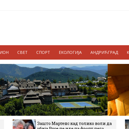
ГИОН
СВЕТ
СПОРТ
ЕКОЛОГИЈА
АНДРИЋГРАД
Зашто Мартенс кад толико воли да
убија Русе не иде на фронт него