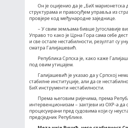
Он је оцијенио да је „БиХ марионетска
структурама и правосуђем управља из стра
провјере код међународне заједнице.
– У свим земљама бивше Југославије ви
Управо то како је Црна Гора сама себе д
и све остале нестабилности, резултат су у
сматра Галијашевић.
Република Српска је, како каже Галијаш
под овим утицајем.
Галијашевић је указао да у Српској нем
стабилне институције, али да се нестабилн
БиХ инструменти нестабилности.
Према његовим ријечима, према Репуб
интервенционизам – захтјеви из ОХР-а да 
процесуирани пред судовима који су неуста
предсједник Републике.
Мета није Вучић, него стабилност С