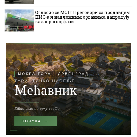
Огласио се МОЛ: Преговори са продавцем
НИС-а и надлежним органима напредују
ка завршној фази