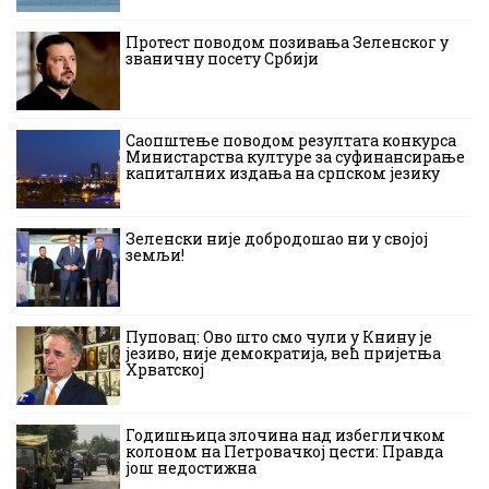
Протест поводом позивања Зеленског у
званичну посету Србији
Саопштење поводом резултата конкурса
Министарства културе за суфинансирање
капиталних издања на српском језику
Зеленски није добродошао ни у својој
земљи!
Пуповац: Ово што смо чули у Книну је
језиво, није демократија, већ пријетња
Хрватској
Годишњица злочина над избегличком
колоном на Петровачкој цести: Правда
још недостижна