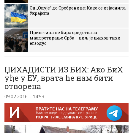
Од „Олује“ до Сребренице: Како се изјаснила
Украјина
Приштина не бира средства за
малтретирање Срба – циљ је њихов тихи
егзодус
ЏИХАДИСТИ ИЗ БИХ: Ако БиХ
уђе у ЕУ, врата ће нам бити
отворена
09.02.2016. - 14:53