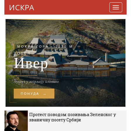
ИСКРА
Навига
Протест поводом позивања Зеленског у
званичну посету Србији