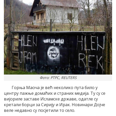
Фото: РТРС, REUTERS
Горња Маоча је већ неколико пута било у
центру пажње домаћих и страних медија. Ту су се
вијориле заставе Исламске државе, одатле су
кретали борци за Сирију и Ирак. Новинари Дојче
веле недавно су посјетили то село.