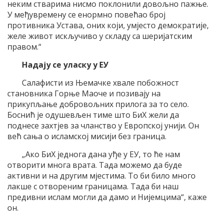
неким стварима нисмо поклонили довољно пажње.
У међувремену се енормно повећао број
противника Устава, оних који, умјесто демократије,
желе живот искључиво у складу са шеријатским
правом.“
Надају се уласку у ЕУ
Салафисти из Њемачке хвале побожност
становника Горње Маоче и позивају на
прикупљање добровољних прилога за то село.
Боснић је одушевљен тиме што БиХ жели да
поднесе захтјев за чланство у Европској унији. Он
већ сања о исламској мисији без граница.
„Ако БиХ једнога дана уђе у ЕУ, то ће нам
отворити многа врата. Тада можемо да буде
активни и на другим мјестима. То би било много
лакше с отвореним границама. Тада би наш
предивни ислам могли да дамо и Нијемцима“, каже
он.