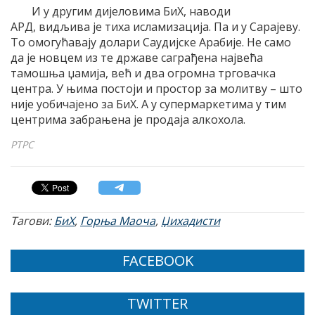
И у другим дијеловима БиХ, наводи
АРД, видљива је тиха исламизација. Па и у Сарајеву.
То омогућавају долари Саудијске Арабије. Не само
да је новцем из те државе саграђена највећа
тамошња џамија, већ и два огромна трговачка
центра. У њима постоји и простор за молитву – што
није уобичајено за БиХ. А у супермаркетима у тим
центрима забрањена је продаја алкохола.
РТРС
Тагови:
БиХ
,
Горња Маоча
,
Џихадисти
FACEBOOK
TWITTER