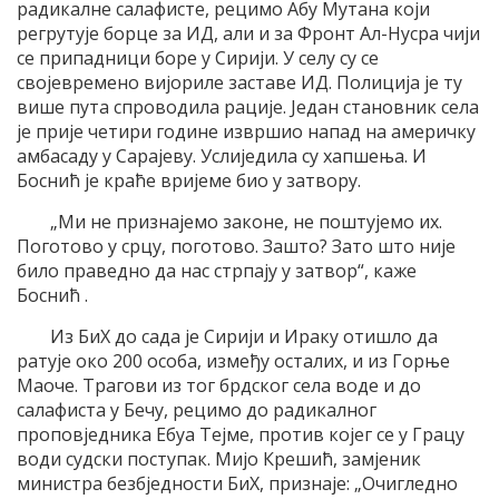
радикалне салафисте, рецимо Абу Мутана који
регрутује борце за ИД, али и за Фронт Ал-Нусра чији
се припадници боре у Сирији. У селу су се
својевремено вијориле заставе ИД. Полиција је ту
више пута спроводила рације. Један становник села
је прије четири године извршио напад на америчку
амбасаду у Сарајеву. Услиједила су хапшења. И
Боснић је краће вријеме био у затвору.
„Ми не признајемо законе, не поштујемо их.
Поготово у срцу, поготово. Зашто? Зато што није
било праведно да нас стрпају у затвор“, каже
Боснић .
Из БиХ до сада је Сирији и Ираку отишло да
ратује око 200 особа, између осталих, и из Горње
Маоче. Трагови из тог брдског села воде и до
салафиста у Бечу, рецимо до радикалног
проповједника Ебуа Тејме, против којег се у Грацу
води судски поступак. Мијо Крешић, замјеник
министра безбједности БиХ, признаје: „Очигледно