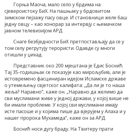
Горња Маоча, мало село у брдима на
сјевероистоку БиХ. На пашњаку у брдовитом
зимском пејзажу пасу овце. И становници желе баш
једну овцу – као хонорар за интервју с њемачком
јавном телевизијом АРД.
Снаге безбједности БиХ претпостављају да се у
том селу регрутују терористи. Одавде су многи
отишли у џихад.
Представник око 200 мјештана је Едис Боснић.
Тај 35-годишњак се показује као мирољубив, али је
истовремено фасциниран идејом Исламске државе
о утемељењу свјетског калифата: „Да ли је то наша
жеља? Наравно“, каже он. „Наравно да желимо да
сви муслимани живе у једној држави, у којој више не
би имали проблеме. У којој сви муслимани имају
исте пасоше и у којима пише да вјерујем у Алаха и у
нашег пророка Мухамеда“, каже он за АРД.
Боснић носи дугу браду. На Твитеру прати