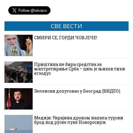
СВЕ ВЕСТИ
СМИРИ СЕ, ГОРДИ ЧОВЈЕЧЕ!
Приштина не бира средства за
малтретирање Срба – циљ је њихов тихи
егзодус
Зеленски допутовао у Београд (ВИДЕО)
Медији: Украјина дроном напала турски
брод код руске луке Новоросијск