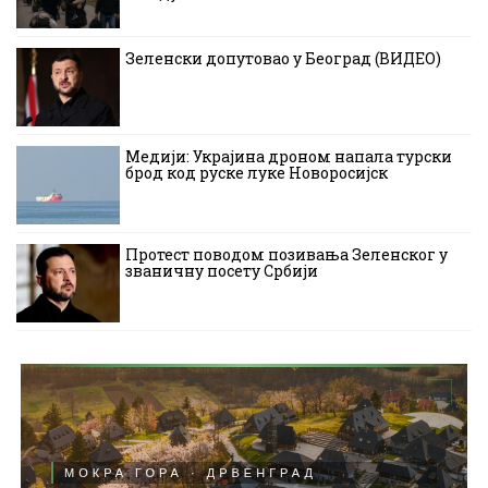
Зеленски допутовао у Београд (ВИДЕО)
Медији: Украјина дроном напала турски
брод код руске луке Новоросијск
Протест поводом позивања Зеленског у
званичну посету Србији