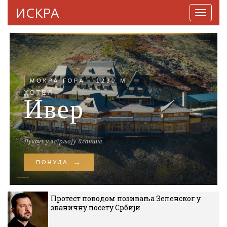
ИСКРА
Навига
Протест поводом позивања Зеленског у
званичну посету Србији