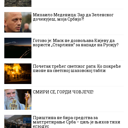
Михаило Меденица: Зар да Зеленског
дочекујеш, моја Србијо?!
Готово је: Маск не дозвољава Кијеву да
користи „Старлинк“ за нападе на Русију?
Почетак трећег светског рата: Ко покреће
пионе на светској шаховској табли
СМИРИ СЕ, ГОРДИ ЧОВЈЕЧЕ!
Приштина не бира средства за
малтретирање Срба – циљ је њихов тихи
егзодус