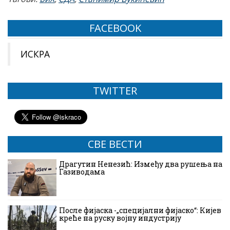
FACEBOOK
ИСКРА
TWITTER
СВЕ ВЕСТИ
Драгутин Ненезић: Између два рушења на
Газиводама
После фијаска -„специјални фијаско“: Кијев
креће на руску војну индустрију