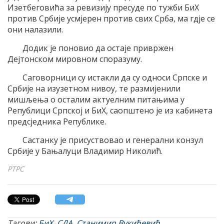
Изетбеговића за ревизију пресуде по тужби БиХ
против Србије усмјерен против свих Срба, ма гдје се
они налазили.
Додик је поновио да остаје привржен
Дејтонском мировном споразуму.
Саговорници су истакли да су односи Српске и
Србије на изузетном нивоу, те размијенили
мишљења о осталим актуелним питањима у
Републици Српској и БиХ, саопштено је из кабинета
предсједника Републике.
Састанку је присуствовао и генерални конзул
Србије у Бањалуци Владимир Николић.
РТРС
Тагови:
БиХ
,
СДА
,
Станимир Вукићевић