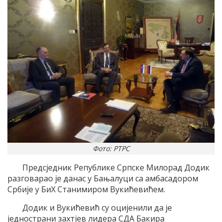
Фото: РТРС
Предсједник Републике Српске Милорад Додик
разговарао је данас у Бањалуци са амбасадором
Србије у БиХ Станимиром Вукићевићем.
Додик и Вукићевић су оцијенили да је
једнострани захтјев лидера СДА Бакира