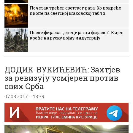
Почетак трећег светског рата: Ко покреће
пионе на светској шаховској табли
После фијаска -„специјални фијаско“: Кијев
креће на руску војну индустрију
ДОДИК-ВУКИЋЕВИЋ: Захтјев
за ревизују усмјерен против
свих Срба
07.03.2017. - 13:39