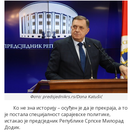
Фото: predsjednikrs.rs/Dona Katušić
Ко не зна историју – осуђен је да је прекраја, а то
је постала специјалност сарајевске политике,
истакао је предсједник Републике Српске Милорад
Додик.