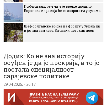
Глобализам, реч чије је време прошло:
Европска игра која ће се завршити у сузама
Шеф британске војске на фронту у Украјини
и језива замисао: За сваки погодак поен
Додик: Ко не зна историју –
осуђен је да је прекраја, а то је
постала специјалност
сарајевске политике
29.04.2025. - 20:17