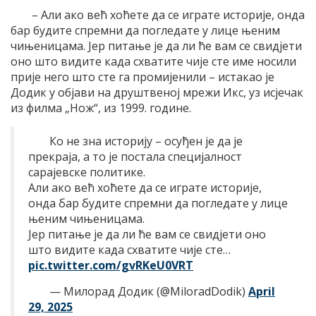
– Али ако већ хоћете да се играте историје, онда
бар будите спремни да погледате у лице њеним
чињеницама. Јер питање је да ли ће вам се свидjети
оно што видите када схватите чије сте име носили
прије него што сте га промијенили – истакао је
Додик у објави на друштвеној мрежи Икс, уз исјечак
из филма „Нож“, из 1999. године.
Ко не зна историју – осуђен је да је
прекраја, а то је постала специјалност
сарајевске политике.
Али ако већ хоћете да се играте историје,
онда бар будите спремни да погледате у лице
њеним чињеницама.
Јер питање је да ли ће вам се свидjети оно
што видите када схватите чије сте…
pic.twitter.com/gvRKeU0VRT
— Милорад Додик (@MiloradDodik)
April
29, 2025