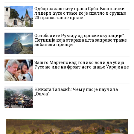
Одбор за заштиту права Срба: Бошњачки
лидери ћуте о томе ко је спалио и срушио
23 православне цркве
Ослободите Румију од српске окупације“:
Петиција која открива шта заправо траже
албански прваци
Зашто Мартенс кад толико воли да убија
Русе не иде на фронт него шаље Украјинце
Никола Танасић: Чему нас је научила
„Олуја“