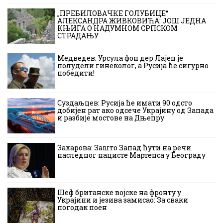
„ПРЕБИЛОВАЧКЕ ГОЛУБИЦЕ“
АЛЕКСАНДРА ЖИВКОВИЋА: ЈОШ ЈЕДНА
КЊИГА О НАДУМНОМ СРПСКОМ
СТРАДАЊУ
Медведев: Урсула фон дер Лајен је
полудели гинеколог, а Русија ће сигурно
победити!
Суздаљцев: Русија ће имати 90 одсто
добијен рат ако одсече Украјину од Запада
и разбије мостове на Дњепру
Захарова: Зашто Запад ћути на речи
наследног нацисте Мартенса у Београду
Шеф британске војске на фронту у
Украјини и језива замисао: За сваки
погодак поен