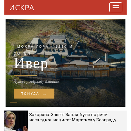
ИСКРА
Навига
Захарова: Зашто Запад ћути на речи
наследног нацисте Мартенса у Београду