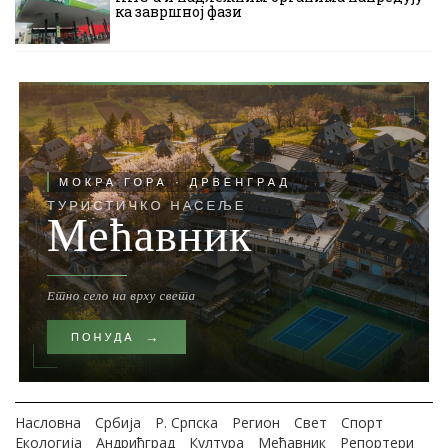
ка завршној фази
Насловна
Србија
Р. Српска
Регион
Свет
Спорт
Екологија
Андрићград
Култура
Мећавник
Репортери