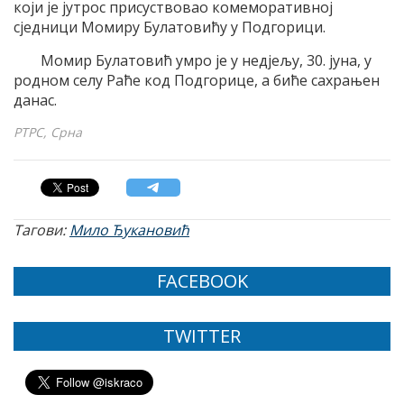
који је јутрос присуствовао комеморативној
сједници Момиру Булатовићу у Подгорици.
Момир Булатовић умро је у недјељу, 30. јуна, у
родном селу Раће код Подгорице, а биће сахрањен
данас.
РТРС, Срна
Тагови:
Мило Ђукановић
FACEBOOK
TWITTER