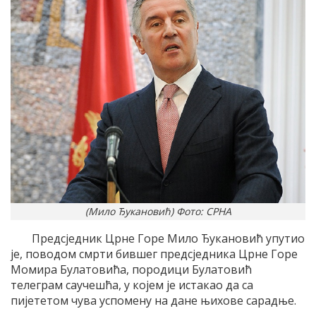
(Мило Ђукановић) Фото: СРНА
Предсједник Црне Горе Мило Ђукановић упутио
је, поводом смрти бившег предсједника Црне Горе
Момира Булатовића, породици Булатовић
телеграм саучешћа, у којем је истакао да са
пијететом чува успомену на дане њихове сарадње.