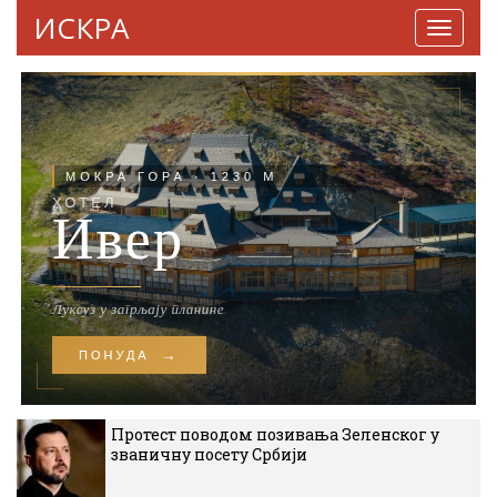
ИСКРА
Навига
Протест поводом позивања Зеленског у
званичну посету Србији