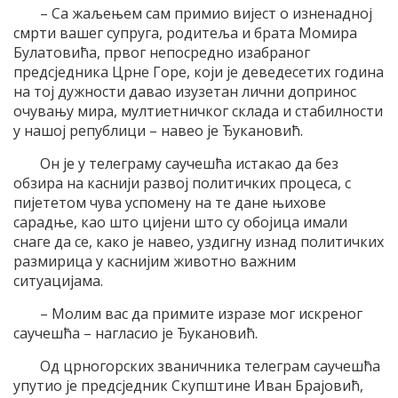
– Са жаљењем сам примио вијест о изненадној
смрти вашег супруга, родитеља и брата Момира
Булатовића, првог непосредно изабраног
предсједника Црне Горе, који је деведесетих година
на тој дужности давао изузетан лични допринос
очувању мира, мултиетничког склада и стабилности
у нашој републици – навео је Ђукановић.
Он је у телеграму саучешћа истакао да без
обзира на каснији развој политичких процеса, с
пијететом чува успомену на те дане њихове
сарадње, као што цијени што су обојица имали
снаге да се, како је навео, уздигну изнад политичких
размирица у каснијим животно важним
ситуацијама.
– Молим вас да примите изразе мог искреног
саучешћа – нагласио је Ђукановић.
Од црногорских званичника телеграм саучешћа
упутио је предсједник Скупштине Иван Брајовић,