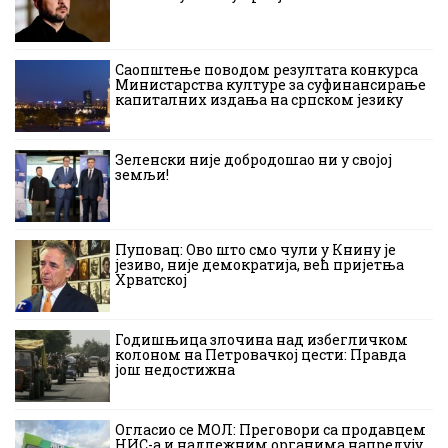
Саопштење поводом резултата конкурса
Министарства културе за суфинансирање
капиталних издања на српском језику
Зеленски није добродошао ни у својој
земљи!
Пуповац: Ово што смо чули у Книну је
језиво, није демократија, већ пријетња
Хрватској
Годишњица злочина над избегличком
колоном на Петровачкој цести: Правда
још недостижна
Огласио се МОЛ: Преговори са продавцем
НИС-а и надлежним органима напредују