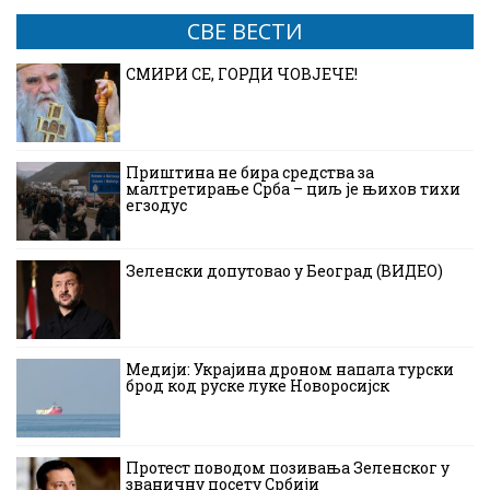
СВЕ ВЕСТИ
СМИРИ СЕ, ГОРДИ ЧОВЈЕЧЕ!
Приштина не бира средства за
малтретирање Срба – циљ је њихов тихи
егзодус
Зеленски допутовао у Београд (ВИДЕО)
Медији: Украјина дроном напала турски
брод код руске луке Новоросијск
Протест поводом позивања Зеленског у
званичну посету Србији