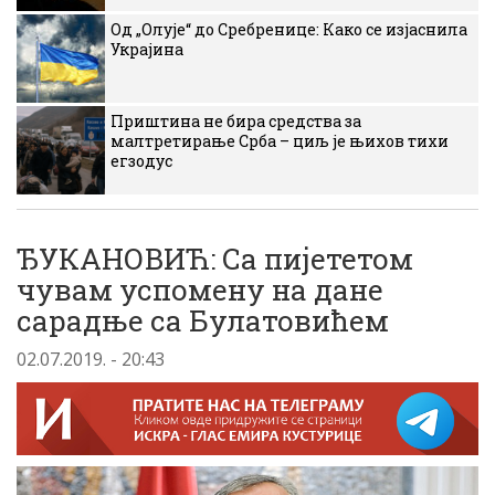
Од „Олује“ до Сребренице: Како се изјаснила
Украјина
Приштина не бира средства за
малтретирање Срба – циљ је њихов тихи
егзодус
ЂУКАНОВИЋ: Са пијететом
чувам успомену на дане
сарадње са Булатовићем
02.07.2019. - 20:43