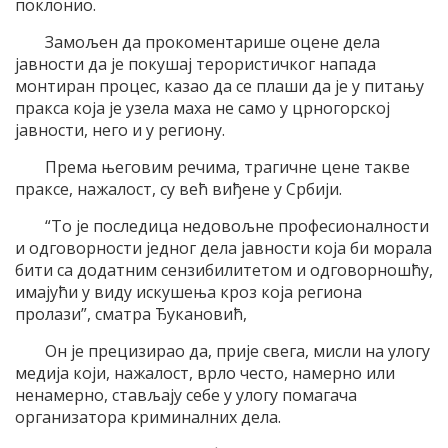
поклонио.
Замољен да прокоментарише оцене дела
јавности да је покушај терористичког напада
монтиран процес, казао да се плаши да је у питању
пракса која је узела маха не само у црногорској
јавности, него и у региону.
Према његовим речима, трагичне цене такве
праксе, нажалост, су већ виђене у Србији.
“То је последица недовољне професионалности
и одговорности једног дела јавности која би морала
бити са додатним сензибилитетом и одговорношћу,
имајући у виду искушења кроз која региона
пролази”, сматра Ђукановић,
Он је прецизирао да, прије свега, мисли на улогу
медија који, нажалост, врло често, намерно или
ненамерно, стављају себе у улогу помагача
организатора криминалних дела.