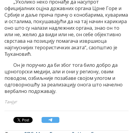
„Уколико неко пронађе да насупрот
официјалних оцјна државних органа Црне Горе и
Србије и даље прича причу о конобарима, куварима
и осталима, покушавајући да на тај начин карикира
оно што су налази надлежних органа, знао он то
или не, желио да види или не, он себе објективно
сврстава на позицију помагача извршиоца
најгнуснијих терористичких аката“, саопштио је
Ђукановић.
Он је поручио да би због тога било добро да
црногорски медији, али и они у региону, овим
поводом, озбиљније позабаве својом улогом и
одговорношћу за реализацију онога што начелно
вербално подржавају.
Taнјуг