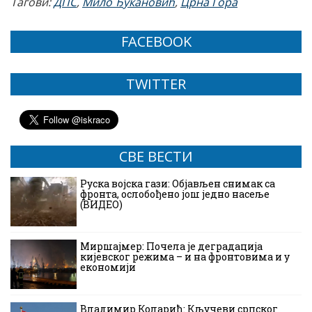
Тагови:
ДПС
,
Мило Ђукановић
,
Црна Гора
FACEBOOK
TWITTER
СВЕ ВЕСТИ
Руска војска гази: Објављен снимак са
фронта, ослобођено још једно насеље
(ВИДЕО)
Миршајмер: Почела је деградација
кијевског режима – и на фронтовима и у
економији
Владимир Коларић: Кључеви српског