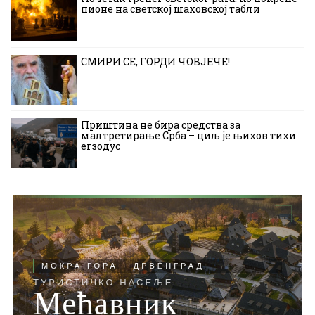
пионе на светској шаховској табли
СМИРИ СЕ, ГОРДИ ЧОВЈЕЧЕ!
Приштина не бира средства за
малтретирање Срба – циљ је њихов тихи
егзодус