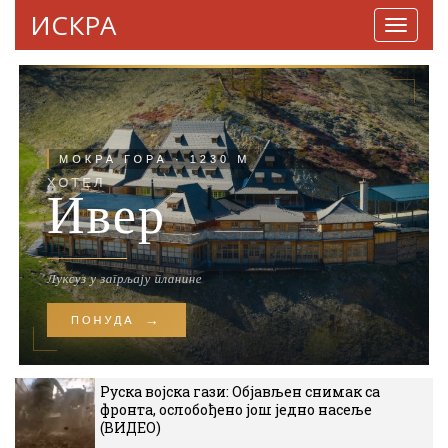
ИСКРА
Навига
Руска војска гази: Објављен снимак са
фронта, ослобођено још једно насеље
(ВИДЕО)