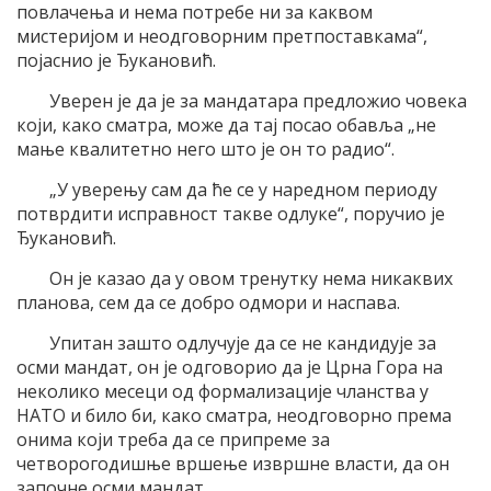
повлачења и нема потребе ни за каквом
мистеријом и неодговорним претпоставкама“,
појаснио је Ђукановић.
Уверен је да је за мандатара предложио човека
који, како сматра, може да тај посао обавља „не
мање квалитетно него што је он то радио“.
„У уверењу сам да ће се у наредном периоду
потврдити исправност такве одлуке“, поручио је
Ђукановић.
Он је казао да у овом тренутку нема никаквих
планова, сем да се добро одмори и наспава.
Упитан зашто одлучује да се не кандидује за
осми мандат, он је одговорио да је Црна Гора на
неколико месеци од формализације чланства у
НАТО и било би, како сматра, неодговорно према
онима који треба да се припреме за
четворогодишње вршење извршне власти, да он
започне осми мандат.