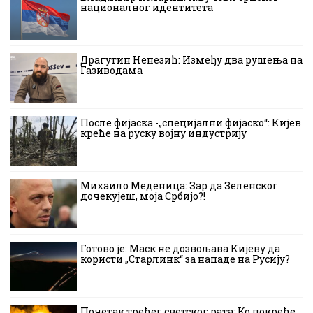
националног идентитета
Драгутин Ненезић: Између два рушења на
Газиводама
После фијаска -„специјални фијаско“: Кијев
креће на руску војну индустрију
Михаило Меденица: Зар да Зеленског
дочекујеш, моја Србијо?!
Готово је: Маск не дозвољава Кијеву да
користи „Старлинк“ за нападе на Русију?
Почетак трећег светског рата: Ко покреће