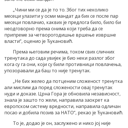
„Чини ми се да је то то. Због тих неколико
месеци улазити у осми мандат да бих се после пар
месеци повлачио, каквих је предлога било, било би
неодговорно према онима који треба да се
припреме за четворогодишње вршење извршне
власти“, оценио је Ђукановић.
Према његовим речима, током свих сличних
тренутака до сада увијек је био неки разлог због
кога су га они, који су били противници повлачења,
упозоравали да баш то није тренутак.
„Не бих желео да потценим сложеност тренутка
али мислим да поред сложености овај тренутак
нуди и доказе. Црна Гора је обновила независност,
знала је зашто то жели, направила заокрет ка
европском систему вредности, направила одличан
посао и добила позив за НАТО“, рекао је Ђукановић.
То је, додао је он, заслужено и нико јој није