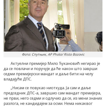
Фото: Спутњик, AP Photo/ Risto Bozovic
Актуелни премијер Мило Ђукановић негирао је
да се повлачи и поручује да ће након што заврши
седми премијерски мандат и даље бити на челу
владајуће ДПС.
„Нисам се повукао ниоткуда. Ја сам и даље
председник ДПС-а, завршио сам мандат премијера,
не први, него седми и одлучио да се, из мени знаних
разлога, не кандидајем за осми. Нема никаквог