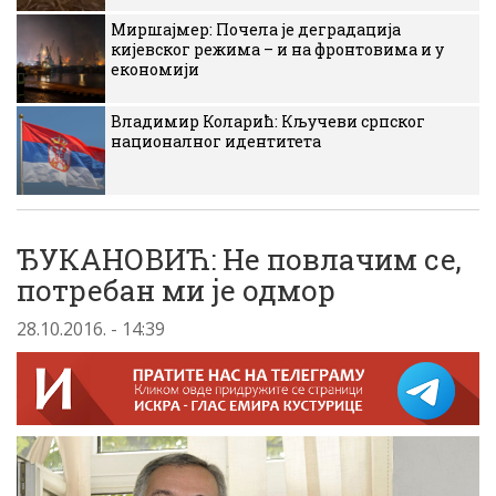
Миршајмер: Почела је деградација
кијевског режима – и на фронтовима и у
економији
Владимир Коларић: Кључеви српског
националног идентитета
ЂУКАНОВИЋ: Не повлачим се,
потребан ми је одмор
28.10.2016. - 14:39