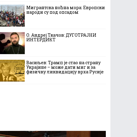
Мигрантска ноћна мора: Европски
народи су под опсадом
О. Андреј Ткачов: ДУГОТРАЈНИ
ИНТЕРДИКТ
Васиљев: Трамп је стао на страну
Украјине – може дати миг и за
физичку ликвидацију врха Русије