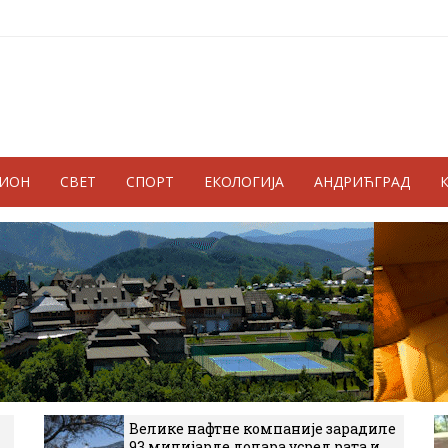
ГИОН
СВЕТ
СПОРТ
ЕКОЛОГИЈА
АНДРИЋГРАД
Велике нафтне компаније зарадиле
93 милијарде долара усред рата и