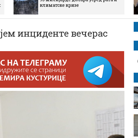
м
климатске кризе
јем инциденте вечерас