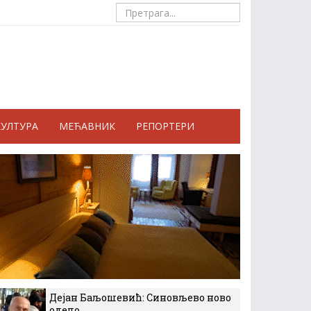
КУЛТУРА
МЕЋАВНИК
РЕПОРТЕРИ
Дејан Баљошевић: Синовљево ново
одело