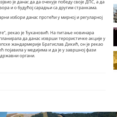
вио је данас да да очекује победу своје ДПС, а да
вора и о будућој сарадњи са другим странкама.
тарни избори данас протећи у мирној и регуларној
те“, рекао је Ђукановић. На питање новинара
планирала да данас изврши терористичке акције у
српске жандармерије Братислав Дикић, он је рекао
ћ појавила у медијима и да је у завршној фази
 државни органи.