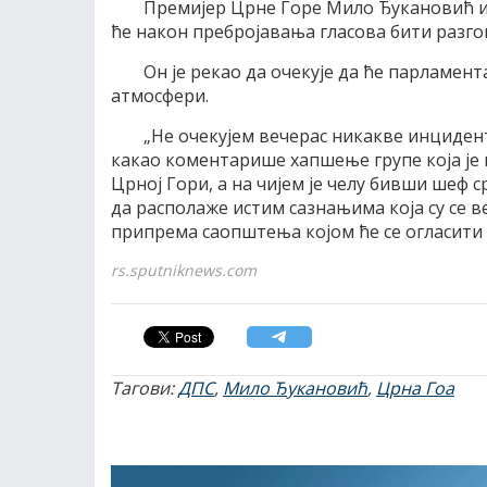
Премијер Црне Горе Мило Ђукановић изј
ће након пребројавања гласова бити разго
Он је рекао да очекује да ће парламен
атмосфери.
„Не очекујем вечерас никакве инциден
какао коментарише хапшење групе која је 
Црној Гори, а на чијем је челу бивши шеф 
да располаже истим сазнањима која су се ве
припрема саопштења којом ће се огласити
rs.sputniknews.com
Тагови:
ДПС
,
Мило Ђукановић
,
Црна Гоа