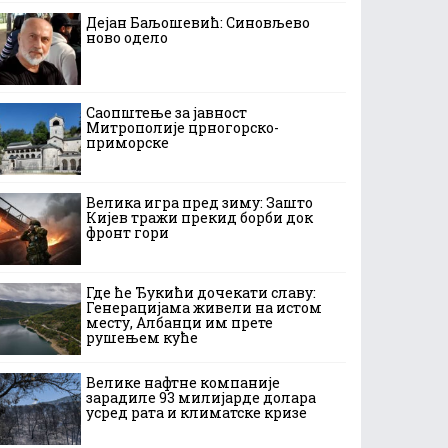
Дејан Баљошевић: Синовљево
ново одело
Саопштење за јавност
Митрополије црногорско-
приморске
Велика игра пред зиму: Зашто
Кијев тражи прекид борби док
фронт гори
Где ће Ђукићи дочекати славу:
Генерацијама живели на истом
месту, Албанци им прете
рушењем куће
Велике нафтне компаније
зарадиле 93 милијарде долара
усред рата и климатске кризе