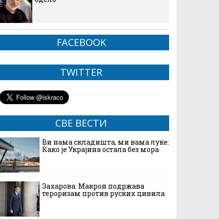
FACEBOOK
TWITTER
СВЕ ВЕСТИ
Ви нама складишта, ми вама луке:
Како је Украјина остала без мора
Захарова: Макрон подржава
тероризам против руских цивила