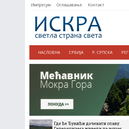
Импресум
Оглашавање
Контакт
НАСЛОВНА
СРБИЈА
Р. СРПСКА
РЕ
Где ће Ђукићи дочекати славу:
Генерацијама живели на истом