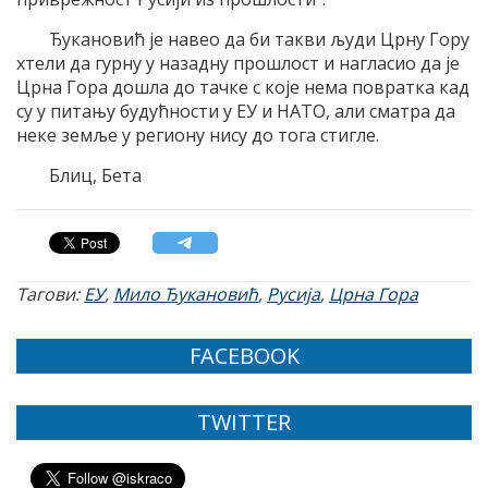
Ђукановић је навео да би такви људи Црну Гору
хтели да гурну у назадну прошлост и нагласио да је
Црна Гора дошла до тачке с које нема повратка кад
су у питању будућности у ЕУ и НАТО, али сматра да
неке земље у региону нису до тога стигле.
Блиц, Бета
Тагови:
ЕУ
,
Мило Ђукановић
,
Русија
,
Црна Гора
FACEBOOK
TWITTER