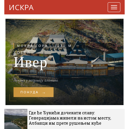
ИСКРА
Навига
Где ће Ђукићи дочекати славу:
Генерацијама живели на истом месту,
Албанци им прете рушењем куће