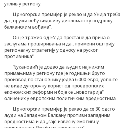
уплив у региону.
Црногорски премијер је рекао и да Унија треба
да „пружи већу видљиву дипломатску подршку
балканским вођама“.
Он је тражио од ЕУ да престане да прича о
заслугама проширивања и да „примени оштрију
регионалну стратегију у односу на руског
противника“.
Ђукановић је додао да људи с најнижим
примањима у региону где је годишњи бруто
производ по становнику једва 6.000 евра, уопште
не виде дугорочну корист од проевропских
економских реформи и боје се „новотарија“
оличених у европским политичким вредностима.
Црногорски премијер је рекао да се 30 одсто
људи на Западном Балкану противи западним
вредностима и да „гаје извесну емотивну
приврежност Русији из прошлости“.