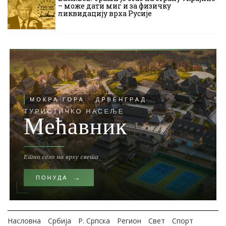
– може дати миг и за физичку
ликвидацију врха Русије
Насловна
Србија
Р. Српска
Регион
Свет
Спорт