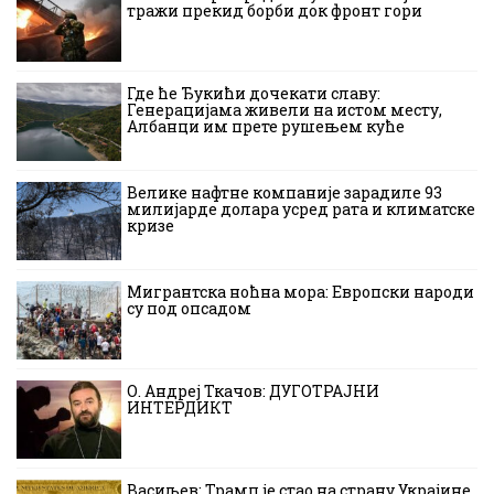
тражи прекид борби док фронт гори
Где ће Ђукићи дочекати славу:
Генерацијама живели на истом месту,
Албанци им прете рушењем куће
Велике нафтне компаније зарадиле 93
милијарде долара усред рата и климатске
кризе
Мигрантска ноћна мора: Европски народи
су под опсадом
О. Андреј Ткачов: ДУГОТРАЈНИ
ИНТЕРДИКТ
Васиљев: Трамп је стао на страну Украјине