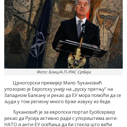
Фото: Блиц/А.П./РАС Србија
Црногорски премијер Мило Ђукановић
упозорио је Европску унију на „руску претњу“ на
Западном Балкану и рекао да ЕУ мора помоћи да се
људи у том региону много брже извуку из беде.
Ђукановић је за европски портал Еуобсервер
рекао да Русија активно ради с упориштима анти-
НАТО и анти-ЕУ осећања да би стекла што већи