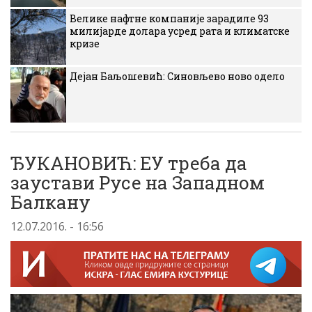
Велике нафтне компаније зарадиле 93
милијарде долара усред рата и климатске
кризе
Дејан Баљошевић: Синовљево ново одело
ЂУКАНОВИЋ: ЕУ треба да
заустави Русе на Западном
Балкану
12.07.2016. - 16:56