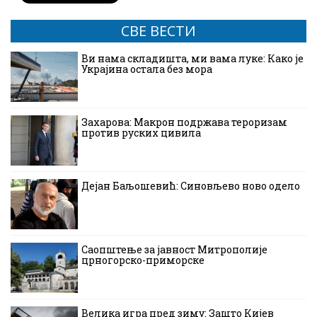
СВЕ ВЕСТИ
Ви нама складишта, ми вама луке: Како је
Украјина остала без мора
Захарова: Макрон подржава тероризам
против руских цивила
Дејан Баљошевић: Синовљево ново одело
Саопштење за јавност Митрополије
црногорско-приморске
Велика игра пред зиму: Зашто Кијев