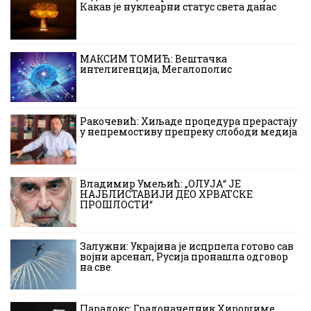
Какав је нуклеарни статус света данас
МАКСИМ ТОМИЋ: Вештачка
интелигенција, Мегалополис
Ракочевић: Хиљаде процедура прерастају
у непремостиву препреку слободи медија
Владимир Умељић: „ОЛУЈА“ ЈЕ
НАЈБЛИСТАВИЈИ ДЕО ХРВАТСКЕ
ПРОШЛОСТИ“
Залужни: Украјина је исцрпела готово сав
војни арсенал, Русија пронашла одговор
на све
Парадокс: Градоначелник Хирошиме