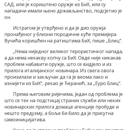
САД, или је кориштено оружје из БиХ, или су
нападачи имали њено држављанство, подсјетио је
он.
Истрагом је утврђено и да је дио оружја
пронађеног у близни породичне куће премијера
Вучића коришћен на ратиштима БиХ, пише „Блиц“.
„Нема ниједног великог терористичког напада,
а да нема некакву копчу са БиХ. Овде није никакав
проблем набавити оружје, што се видјело и из
прилога италијанског новинара. Из свега овога
произилази и закључак да га је веома лако и
изнијети из БиХ“, рекао је Ћеранић, за „Еуро Блиц“.
Према његовим ријечима, један од проблема је
што се тек на подстицај страних служби или неких
новинарских прилога домаце агенције пробуде и
нешто предузму, а боље би било да је присутна
самоиницијатива.