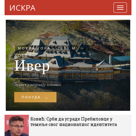
ИСКРА
Навига
Ковић: Срби да уграде Пребиловце у
темеље свог националног идентитета