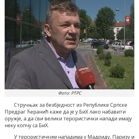
Фото: РТРС
Стручњак за безбједност из Републике Српске
Предраг Ћеранић каже да је у БиХ лако набавити
оружје, а да сви велики терористички напади имају
неку копчу са БиХ.
У терористичким нападима у Мадриду, Паризу и