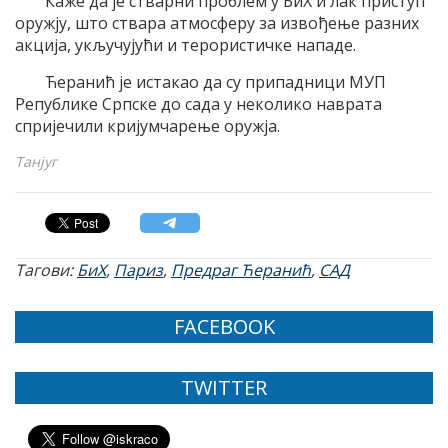
Каже да је стварни проблем у БиХ и лак приступ
оружју, што ствара атмосферу за извођење разних
акција, укључујући и терористичке нападе.
Ћеранић је истакао да су припадници МУП
Републике Српске до сада у неколико наврата
спријечили кријумчарење оружја.
Taнјуг
Тагови:
БиХ
,
Париз
,
Предраг Ћеранић
,
САД
FACEBOOK
TWITTER