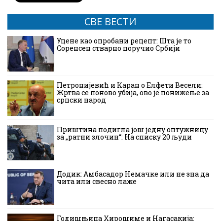
СВЕ ВЕСТИ
Уцене као опробани рецепт: Шта је то
Соренсен стварно поручио Србији
Петронијевић и Каран о Елфети Весели:
Жртва се поново убија, ово је понижење за
српски народ
Приштина подигла још једну оптужницу
за „ратни злочин“: На списку 20 људи
Додик: Амбасадор Немачке или не зна да
чита или свесно лаже
Годишњица Хирошиме и Нагасакија: