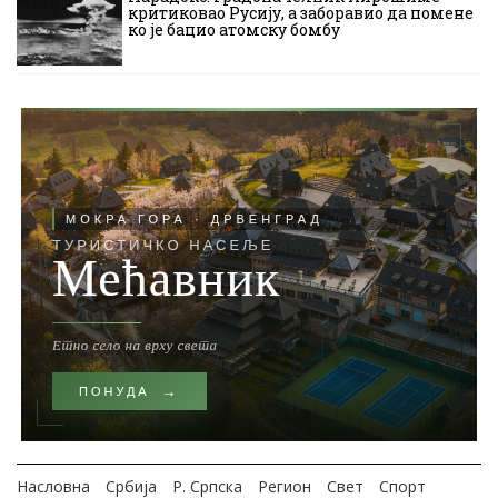
критиковао Русију, а заборавио да помене
ко је бацио атомску бомбу
Насловна
Србија
Р. Српска
Регион
Свет
Спорт