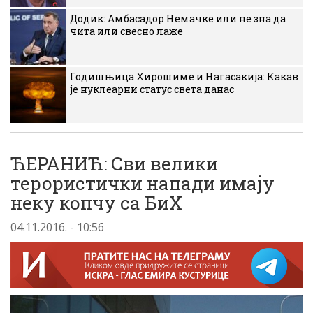
Додик: Амбасадор Немачке или не зна да
чита или свесно лаже
Годишњица Хирошиме и Нагасакија: Какав
је нуклеарни статус света данас
ЋЕРАНИЋ: Сви велики
терористички напади имају
неку копчу са БиХ
04.11.2016. - 10:56