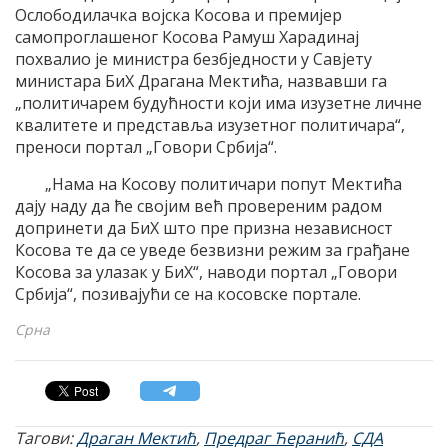
Ослободилачка војска Косова и премијер
самопроглашеног Косова Рамуш Харадинај
похвалио је министра безбједности у Савјету
министара БиХ Драгана Мектића, назвавши га
„политичарем будућности који има изузетне личне
квалитете и представља изузетног политичара“,
преноси портал „Говори Србија“.
„Нама на Косову политичари попут Мектића
дају наду да ће својим већ провереним радом
допринети да БиХ што пре призна независност
Косова те да се уведе безвизни режим за грађане
Косова за улазак у БиХ“, наводи портал „Говори
Србија“, позивајући се на косовске портале.
Срна
Тагови:
Драган Мектић
,
Предраг Ћеранић
,
СДА