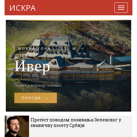
ИСКРА
Навига
Протест поводом позивања Зеленског у
званичну посету Србији