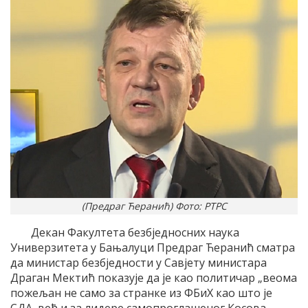
(Предраг Ћеранић) Фото: РТРС
Декан Факултета безбједносних наука
Универзитета у Бањалуци Предраг Ћеранић сматра
да министар безбједности у Савјету министара
Драган Мектић показује да је као политичар „веома
пожељан не само за странке из ФБиХ као што је