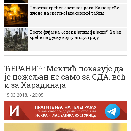
Почетак трећег светског рата: Ко покреће
пионе на светској шаховској табли
После фијаска -„специјални фијаско“: Кијев
креће на руску војну индустрију
ЋЕРАНИЋ: Мектић показује да
је пожељан не само за СДА, већ
и за Харадинаја
15.03.2018. - 20:05