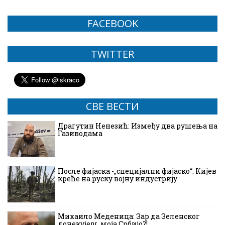
FACEBOOK
TWITTER
СВЕ ВЕСТИ
Драгутин Ненезић: Између два рушења на
Газиводама
После фијаска -„специјални фијаско“: Кијев
креће на руску војну индустрију
Михаило Меденица: Зар да Зеленског
дочекујеш, моја Србијо?!