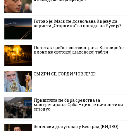
Готово је: Маск не дозвољава Кијеву да
користи „Старлинк“ за нападе на Русију?
Почетак трећег светског рата: Ко покреће
пионе на светској шаховској табли
СМИРИ СЕ, ГОРДИ ЧОВЈЕЧЕ!
Приштина не бира средства за
малтретирање Срба – циљ је њихов тихи
егзодус
Зеленски допутовао у Београд (ВИДЕО)