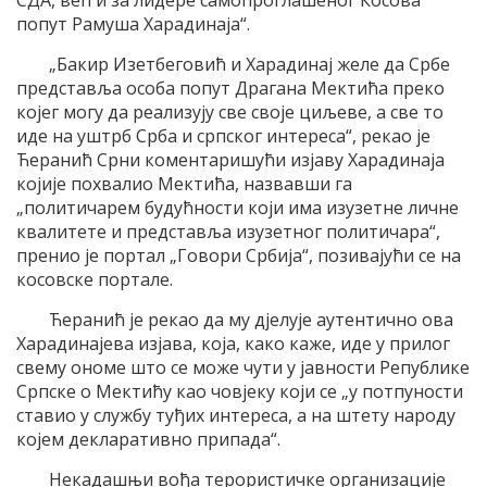
СДА, већ и за лидере самопроглашеног Косова
попут Рамуша Харадинаја“.
„Бакир Изетбеговић и Харадинај желе да Србе
представља особа попут Драгана Мектића преко
којег могу да реализују све своје циљеве, а све то
иде на уштрб Срба и српског интереса“, рекао је
Ћеранић Срни коментаришући изјаву Харадинаја
којије похвалио Мектића, назвавши га
„политичарем будућности који има изузетне личне
квалитете и представља изузетног политичара“,
пренио је портал „Говори Србија“, позивајући се на
косовске портале.
Ћеранић је рекао да му дјелује аутентично ова
Харадинајева изјава, која, како каже, иде у прилог
свему ономе што се може чути у јавности Републике
Српске о Мектићу као човјеку који се „у потпуности
ставио у службу туђих интереса, а на штету народу
којем декларативно припада“.
Некадашњи вођа терористичке организације