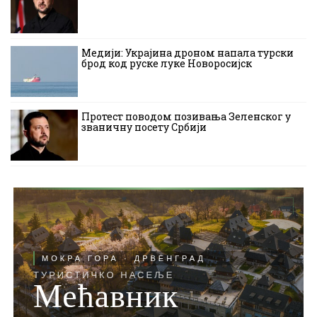
Медији: Украјина дроном напала турски
брод код руске луке Новоросијск
Протест поводом позивања Зеленског у
званичну посету Србији