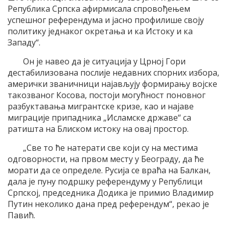
Република Српска афирмисала спровођењем
успешног референдума и јасно профилише своју
политику једнаког окретања и ка Истоку и ка
Западу“.
Он је навео да је ситуација у Црној Гори
дестабилизована послије недавних спорних избора,
амерички званичници најављују формирању војске
такозваног Косова, постоји могућност поновног
разбуктавања мигрантске кризе, као и најаве
миграције припадника „Исламске државе“ са
ратишта на Блиском истоку на овај простор.
„Све то ће натерати све који су на местима
одговорности, на првом месту у Београду, да ће
морати да се определе. Русија се враћа на Балкан,
дала је пуну подршку референдуму у Републици
Српској, председника Додика је примио Владимир
Путин неколико дана пред референдум“, рекао је
Павић.