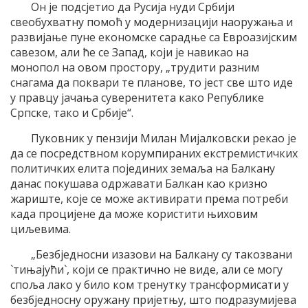
Он је подсјетио да Русија нуди Србији
свеобухватну помоћ у модернизацији наоружања и
развијање пуне економске сарадње са Евроазијским
савезом, али ће се Запад, који је навикао на
монопол на овом простору, „трудити разним
снагама да поквари те планове, то јест све што иде
у правцу јачања суверенитета како Републике
Српске, тако и Србије“.
Пуковник у пензији Милан Мијалковски рекао је
да се посредствном корумпираних екстремистичких
политичких елита појединих земаља на Балкану
данас покушава одржавати Балкан као кризно
жариште, које се може активирати према потреби
када процијене да може користити њиховим
циљевима.
„Безбједносни изазови на Балкану су такозвани
`тињајући`, који се практично не виде, али се могу
споља лако у било ком тренутку трансформисати у
безбједносну оружану пријетњу, што подразумијева