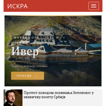
ИСКРА
Навига
Протест поводом позивања Зеленског у
званичну посету Србији