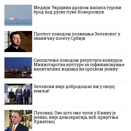
Медији: Украјина дроном напала турски
брод код руске луке Новоросијск
Протест поводом позивања Зеленског у
званичну посету Србији
Саопштење поводом резултата конкурса
Министарства културе за суфинансирање
капиталних издања на српском језику
Зеленски није добродошао ни у својој
земљи!
Пуповац: Ово што смо чули у Книну је
језиво, није демократија, већ пријетња
Хрватској