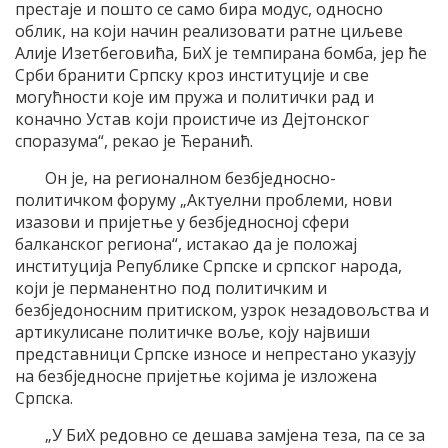
престаје и пошто се само бира модус, односно
облик, на који начин реализовати ратне циљеве
Алије Изетбеговића, БиХ је темпирана бомба, јер ће
Срби бранити Српску кроз институције и све
могућности које им пружа и политички рад и
коначно Устав који проистиче из Дејтонског
споразума“, рекао је Ћеранић.
Он је, на регионалном безбједносно-
политичком форуму „Актуелни проблеми, нови
изазови и пријетње у безбједносној сфери
балканског региона“, истакао да је положај
институција Републике Српске и српског народа,
који је перманентно под политичким и
безбједоносним притиском, узрок незадовољства и
артикулисане политичке воље, коју највиши
представници Српске износе и непрестано указују
на безбједносне пријетње којима је изложена
Српска.
„У БиХ редовно се дешава замјена теза, па се за