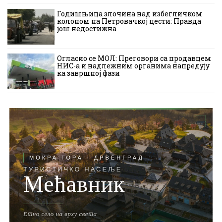
Годишњица злочина над избегличком
колоном на Петровачкој цести: Правда
још недостижна
Огласио се МОЛ: Преговори са продавцем
НИС-а и надлежним органима напредују
ка завршној фази