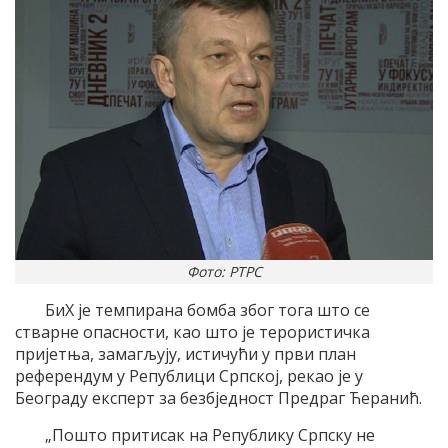
Фото: РТРС
БиХ је темпирана бомба због тога што се
стварне опасности, као што је терористичка
пријетња, замагљују, истичући у први план
референдум у Републици Српској, рекао је у
Београду експерт за безбједност Предраг Ћеранић.
„Пошто притисак на Републику Српску не