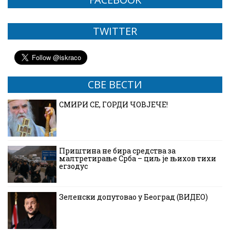
TWITTER
СВЕ ВЕСТИ
СМИРИ СЕ, ГОРДИ ЧОВЈЕЧЕ!
Приштина не бира средства за
малтретирање Срба – циљ је њихов тихи
егзодус
Зеленски допутовао у Београд (ВИДЕО)