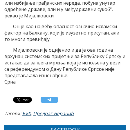
или избијање грађанских нереда, побуна унутар
одређене државе, али и у међудржавни сукоб“,
рекао је Мијалковски.
Он је као највећу опасност означио исламски
фактор на Балкану, који је изузетно присутан, али
то многи превиђају.
Мијалковски је оцијенио и да је ова година
врхунац системских пријетњи за Републику Српску и
истакао да за њега мржња која је испољена у вези
са референдумом о Дану Републике Српске није
представљала изненађење.
Срна
Тагови:
БиХ
,
Предраг Ћеранић
FACEBOOK