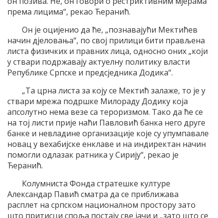
он позива. Не, он говори о рестриктивним мјерама
према лицима“, рекао Ћеранић.
Он је оцијенио да ће, „познавајући Мектићев
начин дјеловања“, по свој прилици бити прављена
листа физичких и правних лица, односно оних „који
у ствари подржавају актуелну политику власти
Републике Српске и предсједника Додика“.
„Та црна листа за коју се Мектић залаже, то је у
ствари мрежа подршке Милораду Додику која
апсолутно нема везе са тероризмом. Тако да ће се
на тој листи прије наћи Павловић банка него друге
банке и невладине организације које су упумпавале
новац у вехабијске енклаве и на индиректан начин
помогли одлазак ратника у Сирију“, рекао је
Ћеранић.
Колумниста Фонда стратешке културе
Александар Павић сматра да се приближава
расплет на српском националном простору зато
што притисци споља постају све јачи и „зато што се