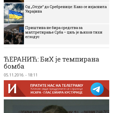
Од „Олује“ до Сребренице: Како се изјаснила
Украјина
Приштина не бира средства за
малтретирање Срба – циљ је њихов тихи
егзодус
ЋЕРАНИЋ: БиХ је темпирана
бомба
05.11.2016. - 18:11