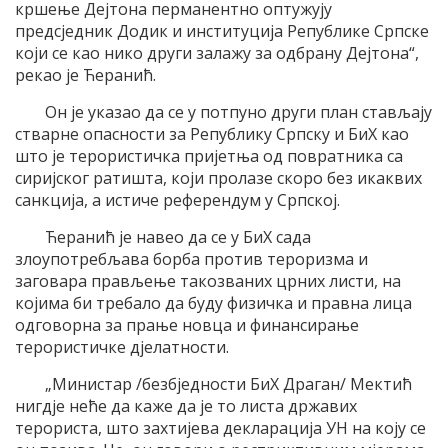
кршење Дејтона перманентно оптужују
предсједник Додик и институција Републике Српске
који се као нико други залажу за одбрану Дејтона“,
рекао је Ћеранић.
Он је указао да се у потпуно други план стављају
стварне опасности за Републику Српску и БиХ као
што је терористичка пријетња од повратника са
сиријског ратишта, који пролазе скоро без икаквих
санкција, а истиче референдум у Српској.
Ћеранић је навео да се у БиХ сада
злоупотребљава борба против тероризма и
заговара прављење такозваних црних листи, на
којима би требало да буду физичка и правна лица
одговорна за прање новца и финансирање
терористичке дјелатности.
„Министар /безбједности БиХ Драган/ Мектић
нигдје неће да каже да је то листа државих
терориста, што захтијева декларација УН на коју се