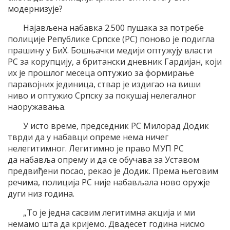
модернизује?
Најављена набавка 2.500 пушака за потребе
полиције Републике Српске (РС) поново је подигла
прашину у БиХ. Бошњачки медији оптужују власти
РС за корупцију, а британски дневник Гардијан, који
их је прошлог месеца оптужио за формирање
паравојних јединица, ствар је издигао на виши
ниво и оптужио Српску за покушај нелегалног
наоружавања.
У исто време, председник РС Милорад Додик
тврди да у набавци опреме нема ничег
нелегитимног. Легитимно је право МУП РС
да набавља опрему и да се обучава за Уставом
предвиђени посао, рекао је Додик. Према његовим
речима, полиција РС није набављала ново оружје
дуги низ година.
„То је једна сасвим легитимна акција и ми
немамо шта да кријемо. Двадесет година нисмо