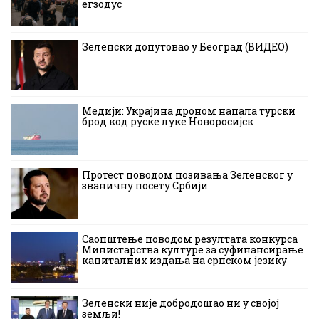
егзодус
Зеленски допутовао у Београд (ВИДЕО)
Медији: Украјина дроном напала турски
брод код руске луке Новоросијск
Протест поводом позивања Зеленског у
званичну посету Србији
Саопштење поводом резултата конкурса
Министарства културе за суфинансирање
капиталних издања на српском језику
Зеленски није добродошао ни у својој
земљи!