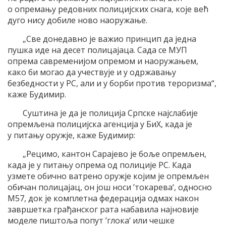
о опремању редовних полицијских снага, које већ
дуго нису добиле ново наоружање.
„Све донедавно је важио принцип да једна
пушка иде на десет полицајаца. Сада се МУП
опрема савременијом опремом и наоружањем,
како би могао да учествује и у одржавању
безбедности у РС, али и у борби против тероризма“,
каже Будимир.
Суштина је да је полиција Српске најслабије
опремљена полицијска агенција у БиХ, када је
у питању оружје, каже Будимир:
„Рецимо, кантон Сарајево је боље опремљен,
када је у питању опрема од полиције РС. Када
узмете обично ватрено оружје којим је опремљен
обичан полицајац, он још носи ’токарева‘, односно
М57, док је комплетна федерација одмах након
завршетка грађанског рата набавила најновије
моделе пиштоља попут ’глока‘ или чешке