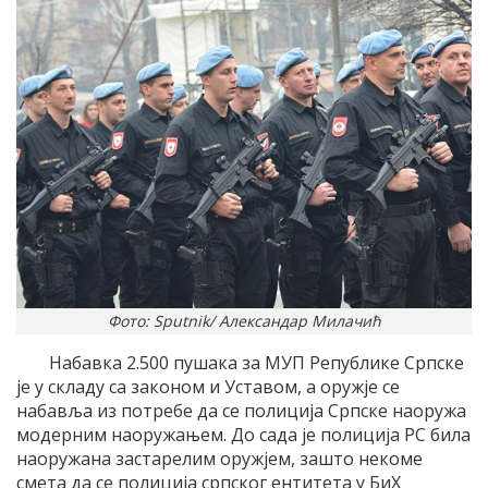
Фото: Sputnik/ Александар Милачић
Набавка 2.500 пушака за МУП Републике Српске
је у складу са законом и Уставом, а оружје се
набавља из потребе да се полиција Српске наоружа
модерним наоружањем. До сада је полиција РС била
наоружана застарелим оружјем, зашто некоме
смета да се полиција српског ентитета у БиХ