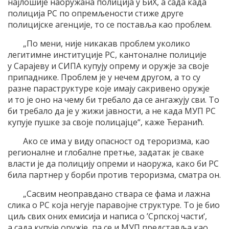
најлошије наоружана полиција у БиХ, а сада када
полиција РС по опремљености стиже друге
полицијске агенције, то се поставља као проблем.
„По мени, није никакав проблем уколико
легитимне институције РС, кантоналне полиције
у Сарајеву и СИПА купују опрему и оружје за своје
припаднике. Проблем је у нечем другом, а то су
разне параструктуре које имају сакривено оружје
и то је оно на чему би требало да се ангажују сви. То
би требало да је у жижи јавности, а не када МУП РС
купује пушке за своје полицајце“, каже Ћеранић.
Ако се има у виду опасност од тероризма, као
регионалне и глобалне претње, задатак је сваке
власти је да полицију опреми и наоружа, како би РС
била партнер у борби против тероризма, сматра он.
„Сасвим неоправдано ствара се фама и лажна
слика о РС која негује паравојне структуре. То је био
циљ свих оних емисија и написа о ’Српској части‘,
а сада купује оружје, па се и МУП представља као