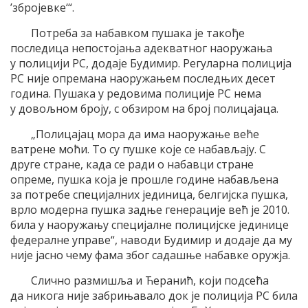
’збројевке‘“.
Потреба за набавком пушака је такође
последица непостојања адекватног наоружања
у полицији РС, додаје Будимир. Регуларна полиција
РС није опремана наоружањем последњих десет
година. Пушака у редовима полиције РС нема
у довољном броју, с обзиром на број полицајаца.
„Полицајац мора да има наоружање веће
ватрене моћи. То су пушке које се набављају. С
друге стране, када се ради о набавци стране
опреме, пушка која је прошле године набављена
за потребе специјалних јединица, белгијска пушка,
врло модерна пушка задње генерације већ је 2010.
била у наоружању специјалне полицијске јединице
федералне управе“, наводи Будимир и додаје да му
није јасно чему фама због садашње набавке оружја.
Слично размишља и Ћеранић, који подсећа
да никога није забрињавало док је полиција РС била