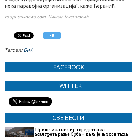
нека паравојна организација“, каже Ћеранић.
rs.sputniknews.com, Никола Јоксимовић
Тагови:
БиХ
FACEBOOK
TWITTER
СВЕ ВЕСТИ
Приштина не бира средства за
малтретирање Срба – циљ је њихов тихи