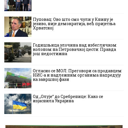
Пуповац: Ово што смо чули у Книну је
језиво, није демократија, већ пријетња
Хрватској
Годишњица злочина над избегличком
колоном на Петровачкој цести: Правда
још недостижна
Огласио се МОЛ: Преговори са продавцем
НИС-а и надлежним органима напредују
ка завршној фази
Од „Олује“ до Сребренице: Како се
изјаснила Украјина