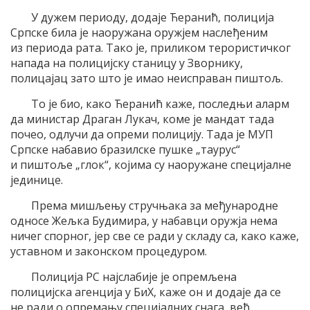
У дужем периоду, додаје Ћеранић, полиција
Српске била је наоружана оружјем наслеђеним
из периода рата. Тако је, приликом терористичког
напада на полицијску станицу у Зворнику,
полицајац зато што је имао неисправан пиштољ.
То је био, како Ћеранић каже, последњи аларм
да министар Драган Лукач, коме је мандат тада
почео, одлучи да опреми полицију. Тада је МУП
Српске набавио бразилске пушке „таурус“
и пиштоље „глок“, којима су наоружане специјалне
јединице.
Према мишљењу стручњака за међународне
односе Жељка Будимира, у набавци оружја нема
ничег спорног, јер све се ради у складу са, како каже,
уставном и законском процедуром.
Полиција РС најслабије је опремљена
полицијска агенција у БиХ, каже он и додаје да се
не ради о опремању специјалних снага, већ