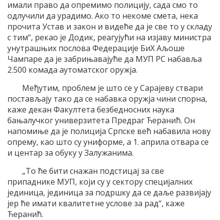
имали право да опремимо полицију, сада смо то
одлучили да урадимо. Ако то некоме смета, нека
прочита Устав и закон и видеће да је све то у складу
с тим“, рекао је Додик, реагујући на изјаву министра
унутрашњих послова Федерације БиХ Аљоше
Чампаре да је забрињавајуће да МУП РС набавља
2.500 комада аутоматског оружја.
Међутим, проблем је што се у Сарајеву ствари
постављају тако да се набавка оружја чини спорна,
каже декан Факултета безбедносних наука
бањалучког универзитета Предраг Ћеранић. Он
напомиње да је полиција Српске већ набавила нову
опрему, као што су униформе, а 1. априла отвара се
и центар за обуку у Залужанима.
„То ће бити снажан подстицај за све
припаднике МУП, који су у сектору специјалних
јединица, јединица за подршку да се даље развијају
јер ће имати квалитетне услове за рад“, каже
Ћеранић.