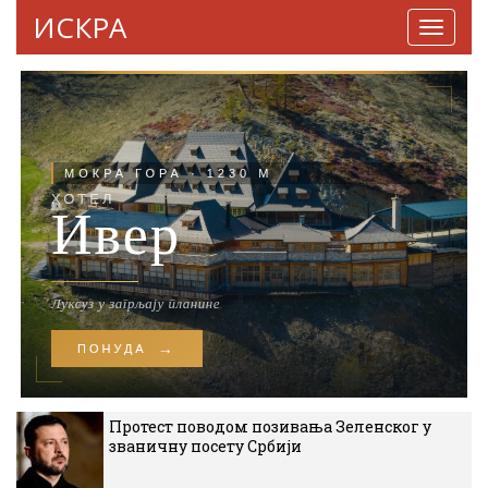
ИСКРА
Навига
Протест поводом позивања Зеленског у
званичну посету Србији