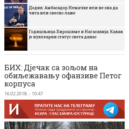
Додик: Амбасадор Немачке или не зна да
чита или свесно лаже
Годишњица Хирошиме и Нагасакија: Какав
је нуклеарни статус света данас
БИХ: Дјечак са зољом на
обиљежавању офанзиве Петог
корпуса
16.02.2018. - 10:47