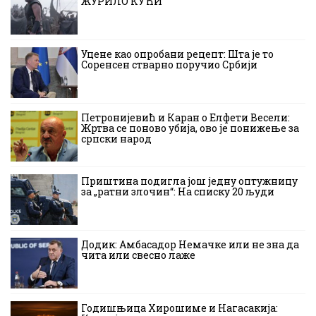
ЖУРИЛО КУЋИ
Уцене као опробани рецепт: Шта је то
Соренсен стварно поручио Србији
Петронијевић и Каран о Елфети Весели:
Жртва се поново убија, ово је понижење за
српски народ
Приштина подигла још једну оптужницу
за „ратни злочин“: На списку 20 људи
Додик: Амбасадор Немачке или не зна да
чита или свесно лаже
Годишњица Хирошиме и Нагасакија: