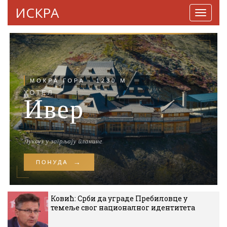
ИСКРА
Навига
Ковић: Срби да уграде Пребиловце у
темеље свог националног идентитета