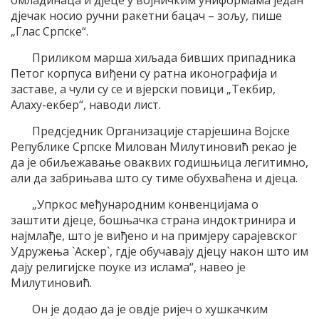
омладинаца и дјеце у војничким униформама један
дјечак носио ручни ракетни бацач – зољу, пише
„Глас Српске“.
Приликом марша хиљада бивших припадника
Петог корпуса виђени су ратна иконографија и
заставе, а чули су се и вјерски повици „Текбир,
Алаху-екбер“, наводи лист.
Предсједник Организације старјешина Војске
Републике Српске Милован Милутиновић рекао је
да је обиљежавање оваквих годишњица легитимно,
али да забрињава што су тиме обухваћена и дјеца.
„Упркос међународним конвенцијама о
заштити дјеце, бошњачка страна индоктринира и
најмлађе, што је виђено и на примјеру сарајевског
Удружења `Аскер`, гдје обучавају дјецу након што им
дају религијске поуке из ислама“, навео је
Милутиновић.
Он је додао да је овдје ријеч о хушкачким