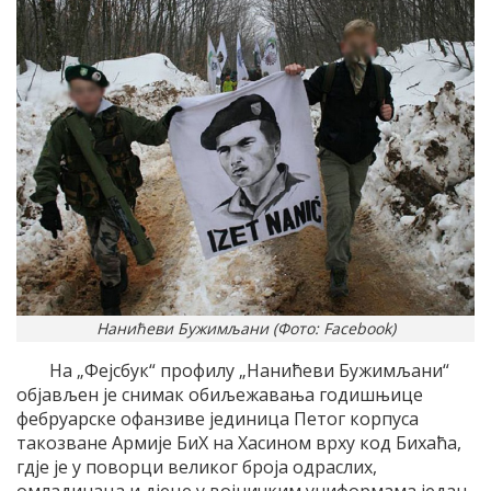
Нанићеви Бужимљани (Фото: Facebook)
На „Фејсбук“ профилу „Нанићеви Бужимљани“
објављен је снимак обиљежавања годишњице
фебруарске офанзиве јединица Петог корпуса
такозване Армије БиХ на Хасином врху код Бихаћа,
гдје је у поворци великог броја одраслих,