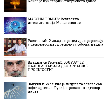
Какав је нуклеарни статус света данас
МАКСИМ ТОМИЋ: Вештачка
интелигенција, Мегалополис
Ракочевић: Хиљаде процедура прерастају
у непремостиву препреку слободи медија
Владимир Умељић: „ОЛУЈА“ ЈЕ
НАЈБЛИСТАВИЈИ ДЕО ХРВАТСКЕ
ПРОШЛОСТИ“
Залужни: Украјина је исцрпела готово сав
војни арсенал, Русија пронашла одговор
на све