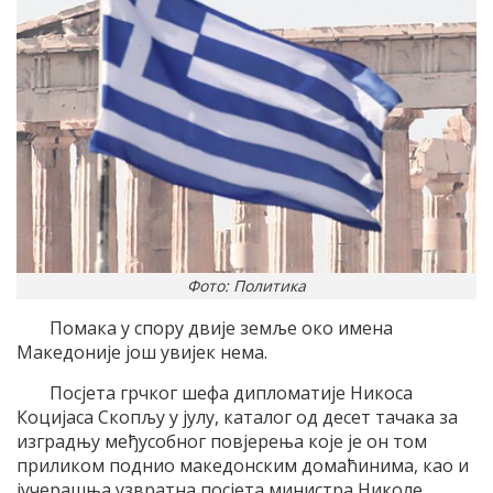
Фото: Политика
Помака у спору двије земље око имена
Македоније још увијек нема.
Посјета грчког шефа дипломатије Никоса
Коцијаса Скопљу у јулу, каталог од десет тачака за
изградњу међусобног повјерења које је он том
приликом поднио македонским домаћинима, као и
јучерашња узвратна посјета министра Николе