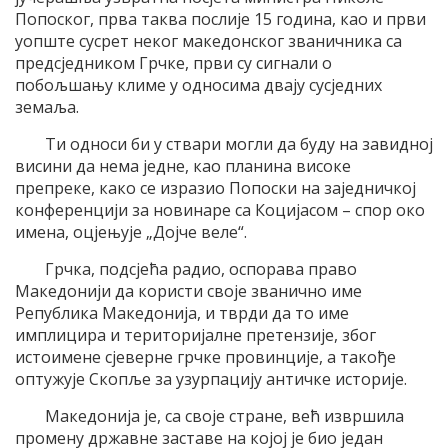
Попоског, прва таква послије 15 година, као и први
уопште сусрет неког македонског званичника са
предсједником Грчке, први су сигнали о
побољшању климе у односима двају сусједних
земаља.
Ти односи би у ствари могли да буду на завидној
висини да нема једне, као планина високе
препреке, како се изразио Попоски на заједничкој
конференцији за новинаре са Коцијасом – спор око
имена, оцјењује „Дојче веле“.
Грчка, подсјећа радио, оспорава право
Македонији да користи своје званично име
Република Македонија, и тврди да то име
имплицира и територијалне претензије, због
истоимене сјеверне грчке провинције, а такође
оптужује Скопље за узурпацију античке историје.
Македонија је, са своје стране, већ извршила
промену државне заставе на којој је био један