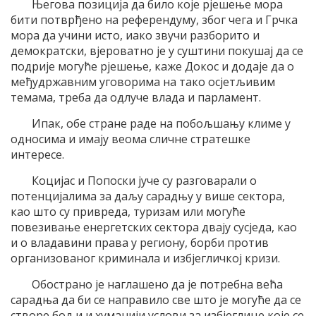
Његова позиција да било које рјешење мора
бити потврђено на референдуму, због чега и Грчка
мора да учини исто, иако звучи разборито и
демократски, вјероватно је у суштини покушај да се
подрије могуће рјешење, каже Докос и додаје да о
међудржавним уговорима на тако осјетљивим
темама, треба да одлуче влада и парламент.
Ипак, обе стране раде на побољшању климе у
односима и имају веома сличне стратешке
интересе.
Коцијас и Попоски јуче су разговарали о
потенцијалима за даљу сарадњу у више сектора,
као што су привреда, туризам или могуће
повезивање енергетских сектора двају сусједа, као
и о владавини права у региону, борби против
организованог криминала и избјегличкој кризи.
Обострано је наглашено да је потребна већа
сарадња да би се направило све што је могуће да се
створе бољи и хуманији услови за избјеглице које се