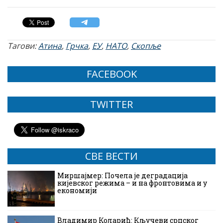
Тагови:
Атина
,
Грчка
,
ЕУ
,
НАТО
,
Скопље
FACEBOOK
TWITTER
СВЕ ВЕСТИ
Миршајмер: Почела је деградација
кијевског режима – и на фронтовима и у
економији
Владимир Коларић: Кључеви српског