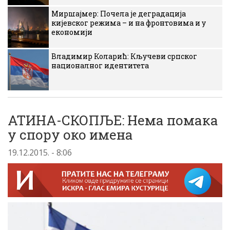
Миршајмер: Почела је деградација
кијевског режима – и на фронтовима и у
економији
Владимир Коларић: Кључеви српског
националног идентитета
АТИНА-СКОПЉЕ: Нема помака
у спору око имена
19.12.2015. - 8:06