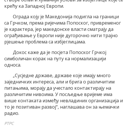
крећу ка Западној Европи.
Ограда коју је Македонија подигла на граници
са Грчком, према ријечима Попоског, привременог
је карактера, јер македонске власти сматрају да
ограђивање у Европи није дугорочно нити трајно
рјешење проблема са избјеглицама.
Докос каже да је посјета Попоског Грчкој
симболичан корак на путу ка нормализацији
односа.
„Сусједне државе, државе које имају много
заједничких интереса, али и брига о различитим
питањима, морају да учестало контактирају на
различитим нивоима. У посљедње вријеме има
више контаката између невладиних организација и
то је позитиван развој“, наглашава он за њемачки
радио.
РТРС