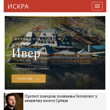
ИСКРА
Навига
Протест поводом позивања Зеленског у
званичну посету Србији