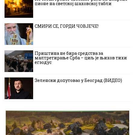
пионе на светској шаховској табли
СМИРИ СЕ, ГОРДИ ЧОВЈЕЧЕ!
Приштина не бира средства за
малтретирање Срба – циљ је њихов тихи
егзодус
Зеленски допутовао у Београд (ВИДЕО)