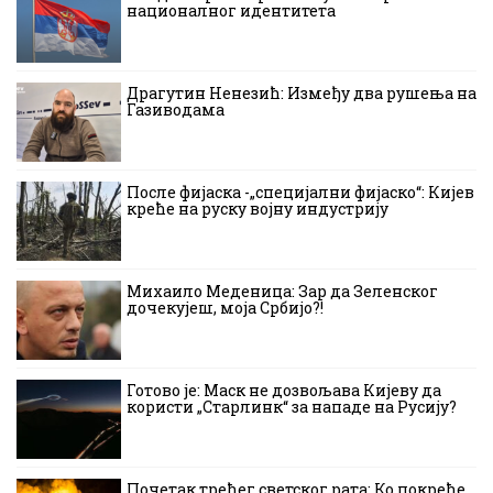
националног идентитета
Драгутин Ненезић: Између два рушења на
Газиводама
После фијаска -„специјални фијаско“: Кијев
креће на руску војну индустрију
Михаило Меденица: Зар да Зеленског
дочекујеш, моја Србијо?!
Готово је: Маск не дозвољава Кијеву да
користи „Старлинк“ за нападе на Русију?
Почетак трећег светског рата: Ко покреће