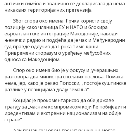
антички симбол и званично се декларисала да нема
никаквих територијалних претензија.
Због спора око имена, Грчка користи своју
позицију како чланица ЕУ и НАТО и блокира
евроатлантске интеграције Македоније, наводи
њемачки радио и подсјећа да је чак и Међународни
суд правде одлучио да Грчка тиме крши
Привремени споразум о уређењу међусобних
односа са Македонијом.
Спор око имена био је у фокусу и јучерашњих
разговора два министра спољних послова. Помака
нема, јер, како је рекао Попоски, „постоје суштинске
разлике у позицијама двају земаља“.
Коцијас је прокоментарисао да обе државе
трагају за „часним компромисом који ће побиједити
иредентизам и екстремни национализам на обије
стране“.
Али помак се у овом тренутку није ни могао