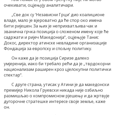
очекивати, оцјењују аналитичари.
„Све док су ‘Независни Грци’ дио коалиционе
владе, мало је вјероватно да ће спор око имена
бити ријешен. За њих је неприхватљива чак и
званична грчка позиција о сложеном имену које ће
садржати и ријеч Македонија“, оцјењује Танис
Докос, директор атинске невладине организације
Фондација за европску и спољну политику.
Он каже да је позиција Сиризе далеко
умјеренија, иако би требало рећи да је „тврдокорни
национализам раширен кроз цјелокупни политички
спектар“.
С друге страна, утисак у Атини је да македонски
премијер Никола Груевски никада није озбиљно
размишљао о компромисном рјешењу и да жртвује
дугорочне стратешке интересе своје земље, каже
он.