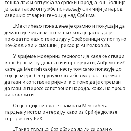
тешка лаж и оптужба за српски народ, а још болније
је када такве оптужбе понављају они чији је народ
извршио стварни геноцид над Србима.
„Мектићево понашање је срамно и покушаји да
демантује читав контекст из кога је јасно да је
прихватио лаж о геноциду у Сребреници су потпуно
неубедљиви и смешни“, рекао је Анђелковић.
У вријеме модерних технологија када се ствари
врло брзо могу доказати и провјерити, Анђелковић
каже да Мектић својим наступом само показује до
које је мјере бескрупулозно и без морала спреман
да гази и сопствене ријечи, а о томе да је спреман
да гази интересе сопственог народа, каже, не треба
ни говорити.
Он је оцијенио да је срамна и Мектићева
тврдња у истом интервјуу како из Србије долазе
терористи у БиХ.
„Таква тврдња, без обзира да ли се ради о