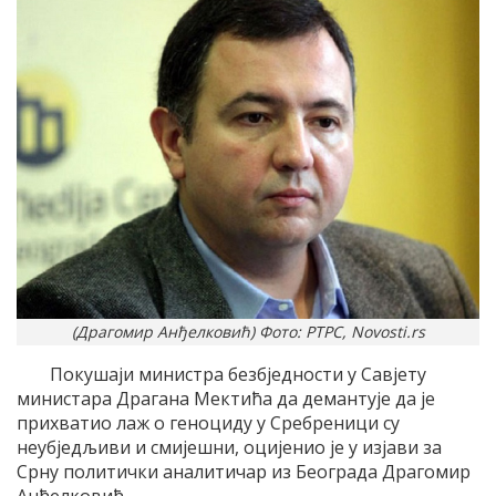
(Драгомир Анђелковић) Фото: РТРС, Novosti.rs
Покушаји министра безбједности у Савјету
министара Драгана Мектића да демантује да је
прихватио лаж о геноциду у Сребреници су
неубједљиви и смијешни, оцијенио је у изјави за
Срну политички аналитичар из Београда Драгомир