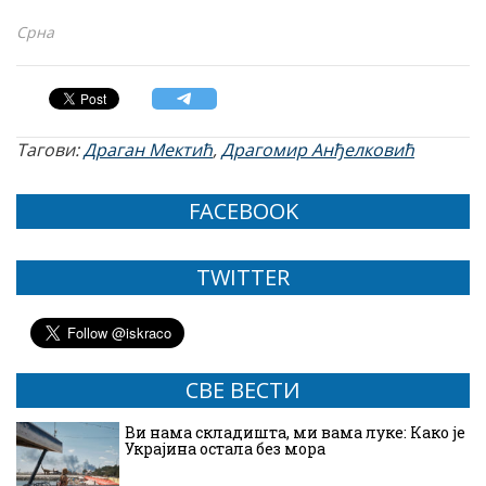
Срна
Тагови:
Драган Мектић
,
Драгомир Анђелковић
FACEBOOK
TWITTER
СВЕ ВЕСТИ
Ви нама складишта, ми вама луке: Како је
Украјина остала без мора