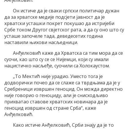
Анђелковић.
Он истиче да је сваки српски политичар дужан
да за хрватске медије подсјети јавност да је
хрватски усташки покрет покушао да истријеби
Србе током Другог свјетског рата, а да су оно што су
усташе започеле тада, деведесетих година
наставили њихови насљедници.
Анђелковић каже да Хрватска са тим мора да се
суочи, као што су се се Нијемци, који су имали
нацистичко насљеђе, суочили са Холокаустом.
„То Мектић није урадио. Уместо тога је
додворички почео да се слаже са тврдњама да је у
Сребреници извршен геноцид. Он можда директно
није говорио о геноциду, али је снисходљиво
прихватао ставове хрватских новинара да је
геноцид извршен од стране Срба“, каже
Анђелковић.
Како истиче Анђелковић, Срби знају да је то