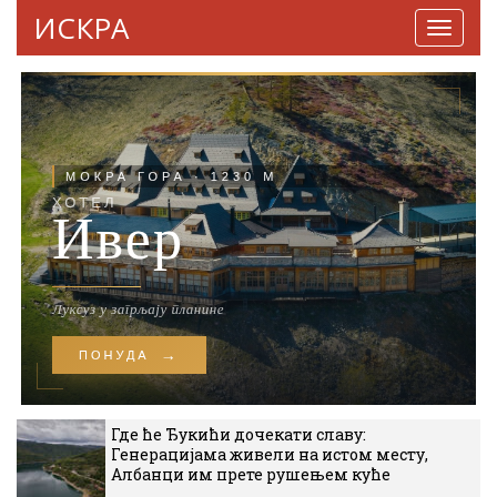
ИСКРА
Навига
Где ће Ђукићи дочекати славу:
Генерацијама живели на истом месту,
Албанци им прете рушењем куће