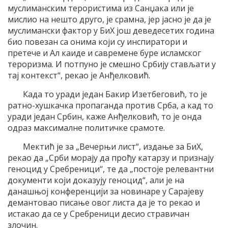
муслиманским терористима из Санџака или је
мислио на нешто друго, је срамна, јер јасно је да је
муслимански фактор у БиХ још деведесетих година
био повезан са онима који су инспиратори и
претече и Ал каиде и савремене буре исламског
тероризма. И потпуно је смешно Србију стављати у
тај контекст“, рекао је Анђелковић.
Када то уради један Бакир Изетбеговић, то је
ратно-хушкачка пропаганда против Срба, а кад то
уради један Србин, каже Анђелковић, то је онда
одраз максималне политичке срамоте.
Мектић је за „Вечерњи лист“, издање за БиХ,
рекао да „Срби морају да прођу катарзу и признају
геноцид у Сребреници“, те да „постоје релевантни
документи који доказују геноцид“, али је на
данашњој конференцији за новинаре у Сарајеву
демантовао писање овог листа да је то рекао и
истакао да се у Сребреници десио стравичан
злочин.