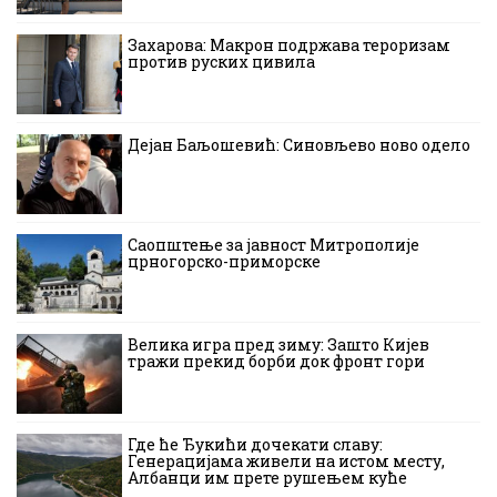
Захарова: Макрон подржава тероризам
против руских цивила
Дејан Баљошевић: Синовљево ново одело
Саопштење за јавност Митрополије
црногорско-приморске
Велика игра пред зиму: Зашто Кијев
тражи прекид борби док фронт гори
Где ће Ђукићи дочекати славу:
Генерацијама живели на истом месту,
Албанци им прете рушењем куће