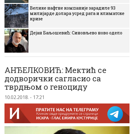
Велике нафтне компаније зарадиле 93
милијарде долара усред рата и климатске
кризе
Дејан Баљошевић: Синовљево ново одело
АНЂЕЛКОВИЋ: Мектић се
додворички сагласио са
тврдњом о геноциду
10.02.2018. - 17:21