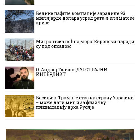
Велике нафтне компаније зарадиле 93
милијарде долара усред рата и климатске
кризе
Мигрантска ноћна мора: Европски народи
су под опсадом
О. Андреј Ткачов: ДУГОТРАЈНИ
ИНТЕРДИКТ
Васиљев: Трамп је стао на страну Украјине
– може дати миг и за физичку
ликвидацију врха Русије