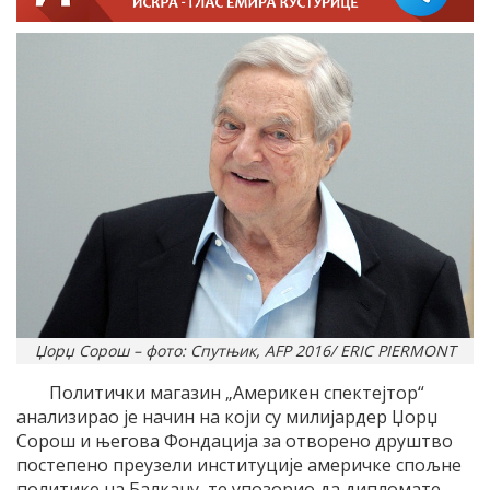
Џорџ Сорош – фото: Спутњик, AFP 2016/ ERIC PIERMONT
Политички магазин „Америкен спектејтор“
анализирао је начин на који су милијардер Џорџ
Сорош и његова Фондација за отворено друштво
постепено преузели институције америчке спољне
политике на Балкану, те упозорио да дипломате