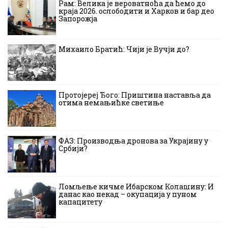
Рам: Велика је вероватноћа да ћемо до
краја 2026. ослободити и Харков и бар део
Запорожја
Михаило Братић: Чији је Вучји до?
Протојереј Ђого: Приштина наставља да
отима немањићке светиње
ФАЗ: Производња дронова за Украјину у
Србији?
Ломљење кичме Ибарском Колашину: И
данас као некад – окупација у пуном
капацитету