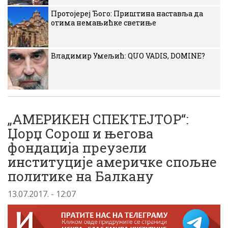
Протојереј Ђого: Приштина наставља да
отима немањићке светиње
Владимир Умељић: QUO VADIS, DOMINE?
„АМЕРИКЕН СПЕКТЕЈТОР“:
Џорџ Сорош и његова
фондација преузели
институције америчке спољне
политике на Балкану
13.07.2017. - 12:07