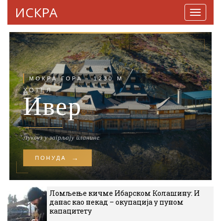
ИСКРА
Навига
Ломљење кичме Ибарском Колашину: И
данас као некад – окупација у пуном
капацитету