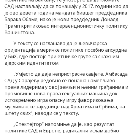
САД настављају да се понашају у 2017. години као да
је ово девета година мандата бившег предсједника
Барака Обаме, иако је нови предсједник Доналд
Трамп критиковао интервенционистичку политику
Вашингтона.
У тексту се наглашава да је љевичарска
оријентација америчке политике посебно апсурдна
у БиХ, гдје постоје три етничке групе са снажним
вјерским идентитетом.
„Умјесто да даје непристрасне савјете, Амбасада
САД у Сарајеву редовно се понаша наметљиво
према лидерима у овој земљи и њеним грађанима и
промовише нова права сексуалних мањина док
истовремено игра опасну игру фаворизовања
муслиманске заједнице над Хрватима и Србима, на
штету свих“, наводи се у тексту.
„Спектејтор“ напомиње да је, као резултат
политике САД и Европе, радикални ислам добио