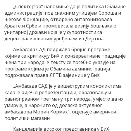
„Спектејтор“ напомиње да је политика Обамине
администрације, под снажним утицајем Сороша и
његове Фондације, отворено антагонизовала
Хрвате и Србе и промовисала визију Бошњака о
унитарној држави која је у супротности са
децентрализованим уређењем из Дејтона.
Амбасада САД подржава бројне програме
којима се критикују БиХ и конзервативне традиције
њена три народа. У тексту се посебно указује на
програме којима је Обамина администрација
подржавала права ЛГТБ заједнице у БиХ.
„Амбасада САД је у вишеструким конфликтима
када је ријеч о репрезентацији, образовању и
равноправном третману три народа, умјесто да их
умирује, а нарочито од доласка актуелног
амбасадора Морин Кормак“, оцјењује амерички
политички магазин.
Канцеларија високог представника у БиХ