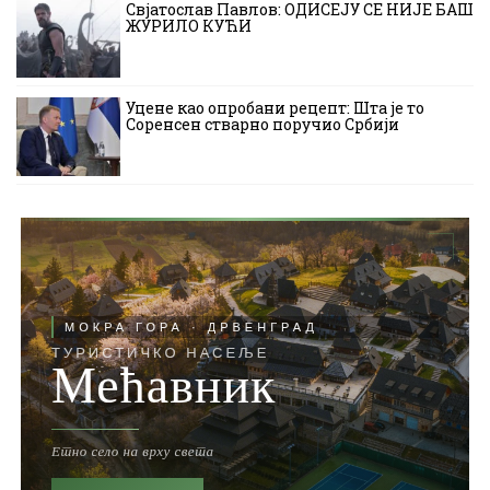
Свјатослав Павлов: ОДИСЕЈУ СЕ НИЈЕ БАШ
ЖУРИЛО КУЋИ
Уцене као опробани рецепт: Шта је то
Соренсен стварно поручио Србији