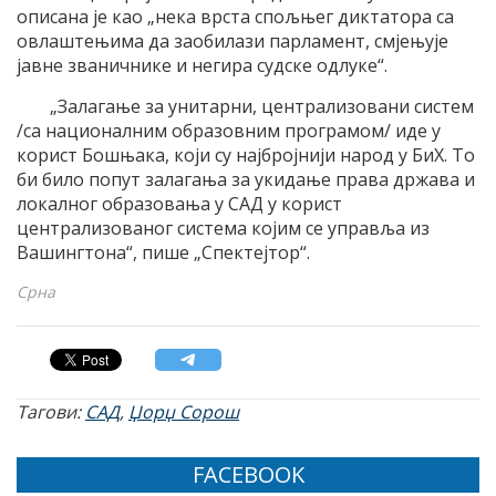
описана је као „нека врста спољњег диктатора са
овлаштењима да заобилази парламент, смјењује
јавне званичнике и негира судске одлуке“.
„Залагање за унитарни, централизовани систем
/са националним образовним програмом/ иде у
корист Бошњака, који су најбројнији народ у БиХ. То
би било попут залагања за укидање права држава и
локалног образовања у САД у корист
централизованог система којим се управља из
Вашингтона“, пише „Спектејтор“.
Срна
Тагови:
САД
,
Џорџ Сорош
FACEBOOK