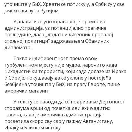
уточиште у БиХ, Хрвати се потискују, а Срби су у све
јачем савезу са Русијом.
У анализи се упозорава да је Трампова
администрација, уз потенцијално трагичне
посљедице, дала „додатни кисеоник пропалој
спољној политици“ задржавањем Обаминих
дипломата.
Таква индиферентност према овом
турбулентном мјесту није мудра, нарочито када
џихадистички терористи, који сада долазе из Ирака
и Сирије, покушавају да се уклопе у постојећа
безбједна уточишта у БиХ, на прагу Европе, пише
амерички магазин.
У тексту се наводи да се подривање Дејтонског
споразума врши од почетка двијехиљадитих
година, када је америчка администрација
посветила скоро сву своју пажњу Авганистану,
Ираку и Блиском истоку.