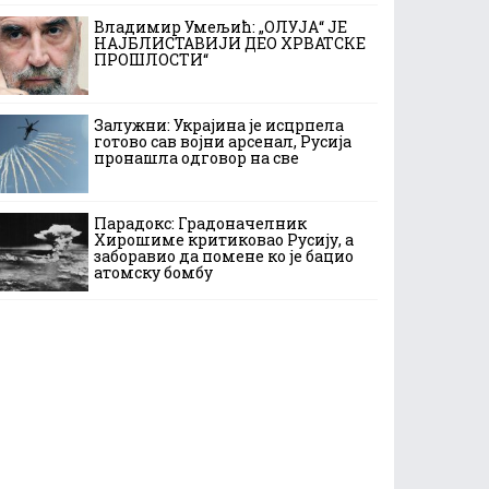
Владимир Умељић: „ОЛУЈА“ ЈЕ
НАЈБЛИСТАВИЈИ ДЕО ХРВАТСКЕ
ПРОШЛОСТИ“
Залужни: Украјина је исцрпела
готово сав војни арсенал, Русија
пронашла одговор на све
Парадокс: Градоначелник
Хирошиме критиковао Русију, а
заборавио да помене ко је бацио
атомску бомбу