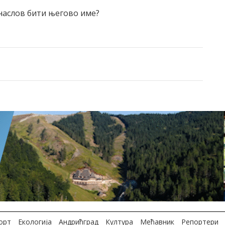
 наслов бити његово име?
орт
Екологија
Андрићград
Култура
Мећавник
Репортери