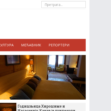
КУЛТУРА
МЕЋАВНИК
РЕПОРТЕРИ
Годишњица Хирошиме и
Нагасакија: Какав је нуклеарни