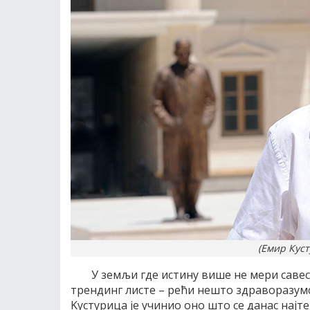
(Емир Куст
У земљи где истину више не мери савес
трендинг листе – рећи нешто здраворазумск
Kустурица је учинио оно што се данас најт