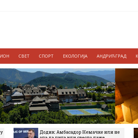
ГИОН
СВЕТ
СПОРТ
ЕКОЛОГИЈА
АНДРИЋГРАД
 у
Додик: Амбасадор Немачке или не
зна да чита или свесно лаже