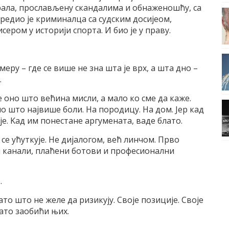
рала, прослављену скандалима и обнаженошћу, са
едио је криминалца са судским досијеом,
ером у историји спорта. И био је у праву.
 меру – где се више не зна шта је врх, а шта дно –
.
е оно што већина мисли, а мало ко сме да каже.
но што највише боли. На породицу. На дом. Јер кад
је. Kад им понестане аргумената, ваде блато.
 се ућуткује. Не дијалогом, већ линчом. Прво
и канали, плаћени ботови и професионални
.
ато што не желе да ризикују. Своје позиције. Своје
лато заобићи њих.