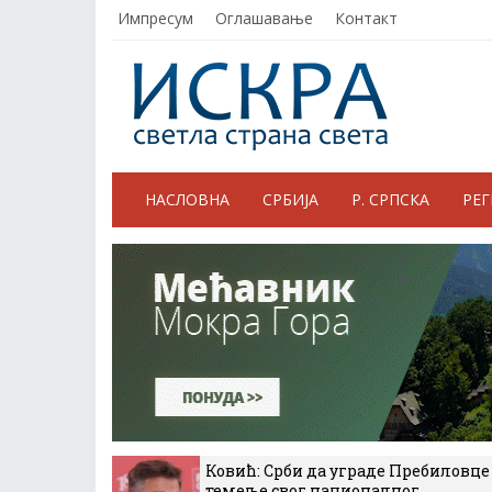
Импресум
Оглашавање
Контакт
НАСЛОВНА
СРБИЈА
Р. СРПСКА
РЕ
Ковић: Срби да уграде Пребиловце
темеље свог националног