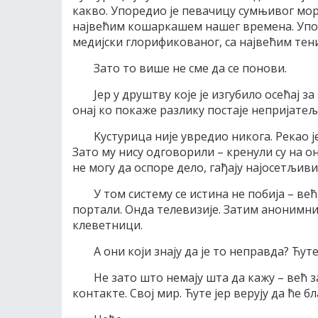
какво. Упоредио је певачицу сумњивог мо
највећим кошаркашем нашег времена. Упор
медијски глорификованог, са највећим тенис
Зато то више не сме да се понови.
Јер у друштву које је изгубило осећај за
онај ко покаже разлику постаје непријатељ
Kустурица није увредио никога. Рекао ј
Зато му нису одговорили – кренули су на о
не могу да оспоре дело, гађају најосетљиви
У том систему се истина не побија – већ
портали. Онда телевизије. Затим анонимн
клеветници.
А они који знају да је то неправда? Ћуте
Не зато што немају шта да кажу – већ з
контакте. Свој мир. Ћуте јер верују да ће б