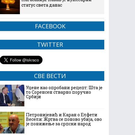
статус света данас
FACEBOOK
TWITTER
СВЕ ВЕСТИ
Уцене као опробани рецепт: Шта је
то Соренсен стварно поручио
Србији
Петронијевић и Каран о Елфети
Весели: Жртва се поново убија, ово
је понижење за српски народ