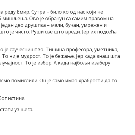
на реду Емир. Сутра – било ко од нас који не
об мишљења. Ово је обрачун са самим правом на
је један део друштва – мали, бучан, умрежен и
то је чисто. Руши све што вреди. Јер их подсећа
То је саучесништво. Тишина професора, уметника,
То није мудрост. То је бежање. Јер када знаш шта
лучајност. То је избор. А када најбољи изаберу
смо помислили. Он је само имао храбрости да то
бог истине.
стати уз њега.