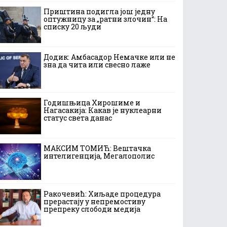
Приштина подигла још једну
оптужницу за „ратни злочин“: На
списку 20 људи
Додик: Амбасадор Немачке или не
зна да чита или свесно лаже
Годишњица Хирошиме и
Нагасакија: Какав је нуклеарни
статус света данас
МАКСИМ ТОМИЋ: Вештачка
интелигенција, Мегалополис
Ракочевић: Хиљаде процедура
прерастају у непремостиву
препреку слободи медија