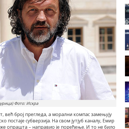
урица) Фото: Искра
т, већ број прегледа, а морални компас замењују
о постаје субверзија. На свом јутјуб каналу, Емир
еже опрашта – направио је поређење. И то не било