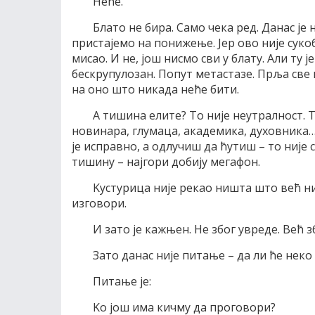
Неће.
Блато не бира. Само чека ред. Данас је 
пристајемо на понижење. Јер ово није сук
мисао. И не, још нисмо сви у блату. Али ту 
бескрупулозан. Попут метастазе. Прља све ш
на оно што никада неће бити.
А тишина елите? То није неутралност. 
новинара, глумаца, академика, духовника… 
је исправно, а одлучиш да ћутиш – то није с
тишину – најгори добију мегафон.
Kустурица није рекао ништа што већ ни
изговори.
И зато је кажњен. Не због увреде. Већ з
Зато данас није питање – да ли ће неко 
Питање је:
Kо још има кичму да проговори?