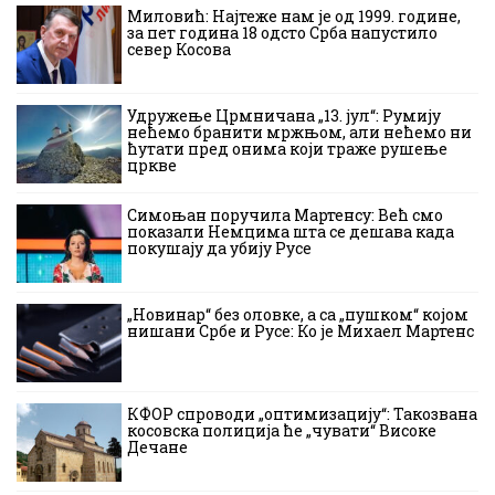
Миловић: Најтеже нам је од 1999. године,
за пет година 18 одсто Срба напустило
север Косова
Удружење Црмничана „13. јул“: Румију
нећемо бранити мржњом, али нећемо ни
ћутати пред онима који траже рушење
цркве
Симоњан поручила Мартенсу: Већ смо
показали Немцима шта се дешава када
покушају да убију Русе
„Новинар“ без оловке, а са „пушком“ којом
нишани Србе и Русе: Ко је Михаел Мартенс
КФОР спроводи „оптимизацију“: Такозвана
косовска полиција ће „чувати“ Високе
Дечане