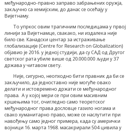
међународно-правно заправо забрањених оружја,
закључно са хемијским, до данас се осећају у
Вијетнаму.
То упркос овим трагичним последицама у првој
линији за Вијетнамце, свакако, ни издалека није
било све. Канадски центар за истраживање
глобализације (Centre for Research on Globalization)
објавио је 2016. у једној студији, да су САД од Другог
светског рата убиле више од 20.000.000 људи у 37
држава у читавом свету.
Није, сигурно, неопходно бити правник да би се
закључило, да једноставно није могуће овако
делати и истовремено држати се међународног
права. А у којој мери се при овим масивним
кршењима тог, очигледно само теоретског
међународног права дословце газило ногама и
свако хуманитарно право, може се наслутити при
навођењу само једног примера, када су амерички
војници 16. марта 1968. масакрирали 504 цивила у