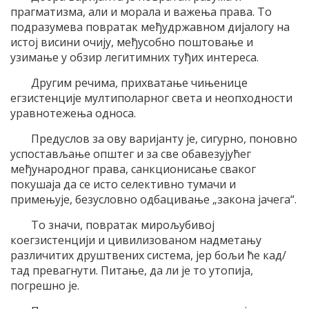
прагматизма, али и морала и важења права. То
подразумева повратак међудржавном дијалогу на
истој висини очију, међусобно поштовање и
узимање у обзир легитимних туђих интереса.
Другим речима, прихватање чињенице
егзистенције мултиполарног света и неопходности
уравнотежења односа.
Предуслов за ову варијанту је, сигурно, поновно
успостављање општег и за све обавезујућег
међународног права, санкционисање сваког
покушаја да се исто селективно тумачи и
примењује, безусловно одбацивање „закона јачега“.
То значи, повратак мирољубивој
коегзистенцији и цивилизованом надметању
различитих друштвених система, јер бољи ће кад/
тад превагнути. Питање, да ли је то утопија,
погрешно је.