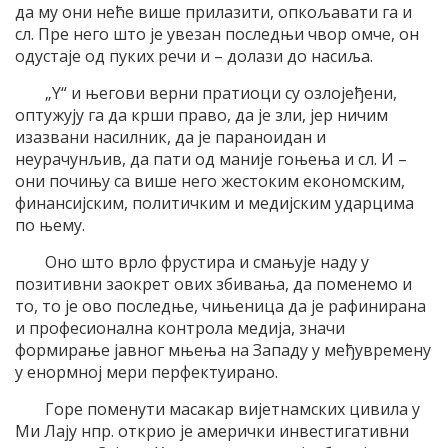
да му они неће више прилазити, опкољавати га и
сл. Пре него што је увезан последњи чвор омче, он
одустаје од пуких речи и – долази до насиља.
„Y“ и његови верни пратиоци су озлојеђени,
оптужују га да крши право, да је зли, јер ничим
изазвани насилник, да је параноидан и
неурачунљив, да пати од маније гоњења и сл. И –
они почињу са више него жестоким економским,
финансијским, политичким и медијским ударцима
по њему.
Оно што врло фрустира и смањује наду у
позитивни заокрет ових збивања, да поменемо и
то, то је ово последње, чињеница да је рафинирана
и професионална контрола медија, значи
формирање јавног мњења на Западу у међувремену
у енормној мери перфектуирано.
Горе поменути масакар вијетнамских цивила у
Ми Лају нпр. открио је амерички инвестигативни