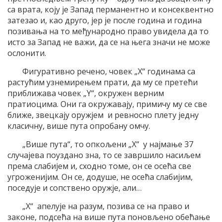
са врата, коју је Запад перманентно и консеквентно
затезао и, као друго, јер је после година и година
позивања на то међународно право увидела да то
исто за Запад не важи, да се на њега значи не може
ослонити.
Фигуративно речено, човек „X“ годинама са
растућим узнемирењем прати, да му се претећи
приближава човек „Y“, окружен верним
пратиоцима. Они га окружавају, примичу му се све
ближе, звецкају оружјем и ревносно плету једну
класичну, више пута опробану омчу.
„Више пута“, то опкољени „X“ у најмање 37
случајева поуздано зна, то се завршило насиљем
према слабијем и, сходно томе, он се осећа све
угроженијим. Он се, додуше, не осећа слабијим,
поседује и сопствено оружје, али…
„X“ апелује на разум, позива се на право и
законе, подсећа на више пута поновљено обећање