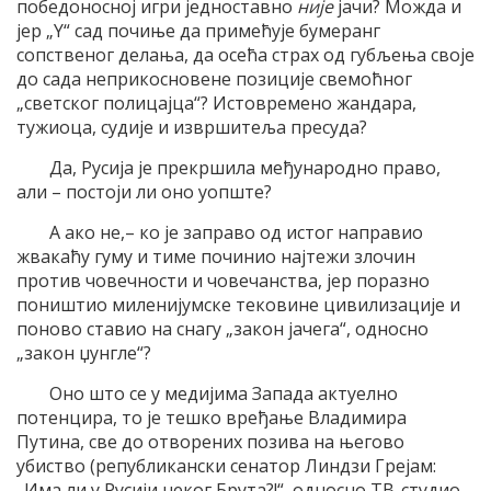
победоносној игри једноставно
није
јачи? Можда и
јер „Y“ сад почиње да примећује бумеранг
сопственог делања, да осећа страх од губљења своје
до сада неприкосновене позиције свемоћног
„светског полицајца“? Истовремено жандара,
тужиоца, судије и извршитеља пресуда?
Да, Русија је прекршила међународно право,
али – постоји ли оно уопште?
А ако не,– ко је заправо од истог направио
жвакаћу гуму и тиме починио најтежи злочин
против човечности и човечанства, јер поразно
поништио миленијумске тековине цивилизације и
поново ставио на снагу „закон јачега“, односно
„закон џунгле“?
Оно што се у медијима Запада актуелно
потенцира, то је тешко вређање Владимира
Путина, све до отворених позива на његово
убиство (републикански сенатор Линдзи Грејам:
„Има ли у Русији неког Брута?!“, односно ТВ-студио