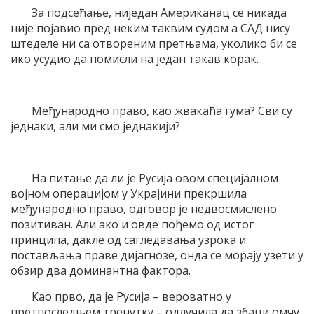
За подсећање, ниједан Американац се никада
није појавио пред неким таквим судом а САД нису
штеделе ни са отвореним претњама, уколико би се
ико усудио да помисли на један такав корак.
Међународно право, као жвакаћа гума? Сви су
једнаки, али ми смо једнакији?
На питање да ли је Русија овом специјалном
војном операцијом у Украјини прекршила
међународно право, одговор је недвосмислено
позитиван. Али ако и овде пођемо од истог
принципа, дакле од сагледавања узрока и
постављања праве дијагнозе, онда се морају узети у
обзир два доминантна фактора.
Као прво, да је Русија – вероватно у
претпоследњем тренутку – одлучила да збаци омчу