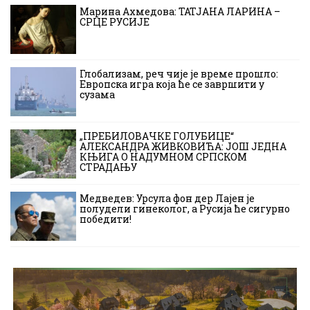
Марина Ахмедова: ТАТЈАНА ЛАРИНА –
СРЦЕ РУСИЈЕ
Глобализам, реч чије је време прошло:
Европска игра која ће се завршити у
сузама
„ПРЕБИЛОВАЧКЕ ГОЛУБИЦЕ“
АЛЕКСАНДРА ЖИВКОВИЋА: ЈОШ ЈЕДНА
КЊИГА О НАДУМНОМ СРПСКОМ
СТРАДАЊУ
Медведев: Урсула фон дер Лајен је
полудели гинеколог, а Русија ће сигурно
победити!