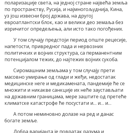
поларизације света, на једној стране највећа земља
по пространству, Русија, и најмногољуднија, Кина,
уз још извесни број држава, на другој
евроатлантски блок, као и велики део земаља без
изричитог опредељења, али исто тако погођених.
У том случају предстоји период опште рецесије,
напетости, привредног пада и нервозних
политичких и војних структура, са перманентним
потенцијалом тежих, до најтежих војних сукоба.
Сиромашним земљама у том случају прети
масовно умирање од глади и жеђи, недостатак
медицинске неге и медикамената, пандемије ће се
множити и никакве санкције их неће заустављати
на државним границама, мере заштите од претеће
климатске катастрофе ће посустати и… и… и…
А потом неминовно долазе на ред и данас
богате земље.
Добра варијанта је повратак разума и