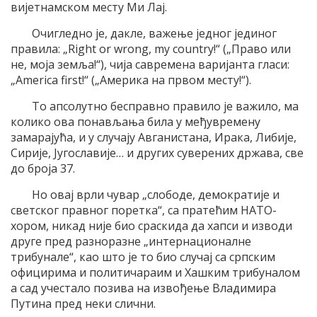
вијетнамском месту Ми Лај.
Очигледно је, дакле, важење једног јединог
правила: „Right or wrong, my country!“ („Право или
не, моја земља!“), чија савремена варијанта гласи:
„America first!“ („Америка на првом месту!“).
То апсолутно бесправно правило је важило, ма
колико ова понављања била у међувремену
замарајућа, и у случају Авганистана, Ирака, Либије,
Сирије, Југославије… и других суверених држава, све
до броја 37.
Но овај врли чувар „слободе, демократије и
светског правног поретка“, са пратећим НАТО-
хором, никад није био сраскида да хапси и изводи
друге пред разноразне „интернационалне
трибунале“, као што је то био случај са српским
официрима и политичараим и Хашким трибуналом
а сад учестало позива на извођење Владимира
Путина пред неки слични.