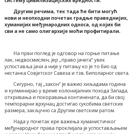
систему цивилизацијских вредности.
Другим речима, тек тада ће бити могућ
нови и неопходни почетак градње праведнијих,
хуманијих међународних односа, од којих би
сви а не само олигархије моћи профитирали.
На први поглед је одговор на горње питање
лак, недвосмислен, јер „право јачега“ увек
успоставља јачи а није у питању ко је то био од
нестанка Совјетског Савеза и тзв. биполарног света.
Сигурно, тај „закон“ је важио хиљадама година
и кулминирао у време колонијалних похода Запада,
откривања и покоравања континената, да би свој
темпорарни врхунац достигао сукобима светских
размера, закључно са Другим светским ратом.
Нада у почетак ере важења хуманистичког
међународног права проклијала је успостављањем