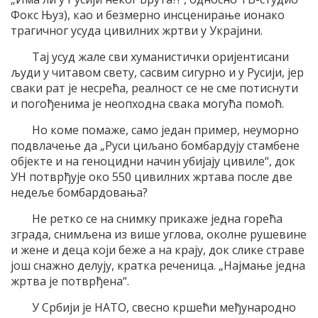
Фокс Њуз), као и безмерно инсценирање ионако
трагичног усуда цивилних жртви у Украјини.
Тај усуд жале сви хуманистички оријентисани
људи у читавом свету, сасвим сигурно и у Русији, јер
сваки рат је несрећа, реалност се не сме потиснути
и погођенима је неопходна свака могућа помоћ.
Но коме помаже, само један пример, неуморно
подвлачење да „Руси циљано бомбардују стамбене
објекте и на геноцидни начин убијају цивиле“, док
УН потврђује око 550 цивилних жртава после две
недеље бомбардовања?
Не ретко се на снимку прикаже једна горећа
зграда, снимљена из више углова, околне рушевине
и жене и деца који беже а на крају, док слике страве
још снажно делују, кратка реченица. „Најмање једна
жртва је потврђена“.
У Србији је НАТО, свесно кршећи међународно