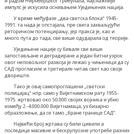
и радом Нирнбершког трибунала, најснажнији
импулс је искусила оснивањем Уједињених нација.
У време међуфазе „два светска блока“ 1945-
1991. та нада је опстајала, пре свега захваљујући
реторичком потенцирању, јер пракса је, као и
много пута до тада, све више одударала од теорије.
Уједињене нације су бивале све више
запостављане и деградиране а један битни узрок
овог неповољног развоја је лежао у чињеници да су
САД прогласиле и третирале читав свет као своје
двориште.
Тако је овај самопроглашени „светски
полицајац“ нпр. само у Вијетнамском рату 1955-
1975. жртвовао око 50.000 својих војника и убио
између 2.-4.000.000 Вијетнамаца, уз бизарно
образложење, да се тамо „бране границе САД“.
Највећи број жртава су били цивили а
последице масивне и бескрупуозне употребе разних