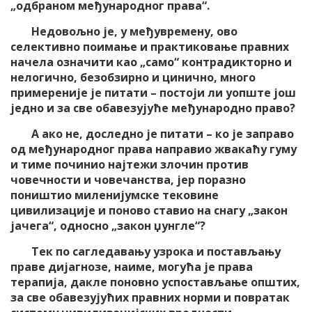
„одбраном међународног права“.
Недовољно је, у међувремену, ово
селективно поимање и практиковање правних
начела означити као „само“ контрадикторно и
нелогично, безобзирно и цинично, много
примереније је питати – постоји ли уопште још
једно и за све обавезујуће међународно право?
А ако не, доследно је питати – ко је заправо
од међународног права направио жвакаћу гуму
и тиме починио најтежи злочин против
човечности и човечанства, јер поразно
поништио миленијумске тековине
цивилизације и поново ставио на снагу „закон
јачега“, односно „закон џунгле“?
Тек по сагледавању узрока и постављању
праве дијагнозе, наиме, могућа је права
терапија, дакле поновно успостављање општих,
за све обавезујућих правних норми и повратак