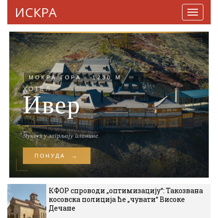
ИСКРА
Навига
КФОР спроводи „оптимизацију“: Такозвана
косовска полиција ће „чувати“ Високе
Дечане