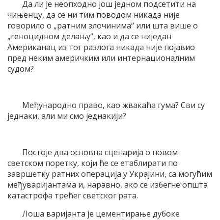
Да ли је неопходно још једном подсетити на
чињенцу, да се ни тим поводом никада није
говорило о „ратним злочинима“ или шта више о
„геноцидном делању“, као и да се ниједан
Американац из тог разлога никада није појавио
пред неким америчким или интернационалним
судом?
Међународно право, као жвакаћа гума? Сви су
једнаки, али ми смо једнакији?
Постоје два основна сценарија о новом
светском поретку, који ће се етаблирати по
завршетку ратних операција у Украјини, са могућим
међуваријантама и, наравно, ако се избегне општа
катастрофа трећег светског рата.
Лоша варијанта је цементирање дубоке