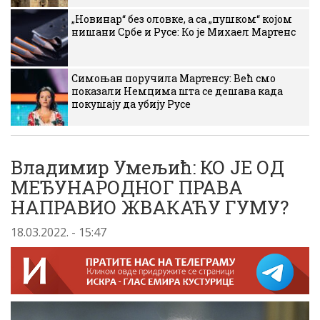
„Новинар“ без оловке, а са „пушком“ којом
нишани Србе и Русе: Ко је Михаел Мартенс
Симоњан поручила Мартенсу: Већ смо
показали Немцима шта се дешава када
покушају да убију Русе
Владимир Умељић: КО ЈЕ ОД
МЕЂУНАРОДНОГ ПРАВА
НАПРАВИО ЖВАКАЋУ ГУМУ?
18.03.2022. - 15:47