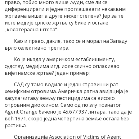
право, побио много више људи, сме ли се
диференцирати и једне проглашавати некаквим
жртвама вишег а друге нижег степена? Јер за те
исте медије српске жртве су биле и остале
„колатерална штета“.
Као и право, дакле, тако се и морал на Западу
врло селективно третира.
Ко је икада у америчком естаблишменту,
судству, медијима итд. иоле слично оплакивао
вијетнамске жртве? Један пример:
САД су тамо водиле и један стравични рат
хемијским отровима. Америчка ратна авијација је
засула читаву земљу пестицидима са високо
отровним диоксином. Само од по злу познатог
Agent Orange бачено је 45.677.937 литара, тако да је
већ 1971. скоро једна четвртина земље остала без
растиња.
Организација Association of Victims of Agent