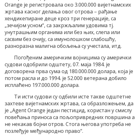
Orange је регистровала око 3.000.000 вијетнамских
жртава касног делања овог отрова – рађање
хендикепиране деце кроз три генерације, са
„зечијом усном“, са закржљалим удовима тј.
унутрашњим органима или без њих, слепа или
сасвим без очију, са имунолошком слабошћу,
разноразна малигна обољења су учестала, итд.
Погођеним америчким војницима су амерички
судови одобрили одштету, 07. маја 1984. је
договорена прва сума од 180.000.000 долара, која је
потом расла и до 1994. је 52.000 ветерана добило
исплаћено 197.000.000 долара.
Ти исти судови су одбили исте такве одштетне
захтеве вијетнамских жртава, са образложењем, да
је „Agent Orange један пестицид, користан у смислу
повећања приноса са пољопривредних површина а
не некакав бојни отров. Стога његова употреба не
позлеђује међународно право“.