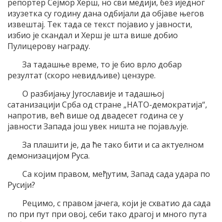
репортер Сејмор Херш, но сви медији, без иједног
изузетка су годину дана одбијали да објаве његов
извештај. Тек тада се текст појавио у јавности,
избио је скандал и Херш је шта више добио
Пулицерову награду.
За тадашње време, то је био врло добар
резултат (скоро невидљиве) цензуре.
О разбијању Југославије и тадашњој
сатанизацији Срба од стране „НАТО-демократија“,
напротив, већ више од двадесет година се у
јавности Запада још увек ништа не појављује.
За плашити је, да ће тако бити и са актуелном
демонизацијом Руса.
Са којим правом, међутим, Запад сада удара по
Русији?
Рецимо, с правом јачега, који је схватио да сада
по при пут при овој, себи тако драгој и много пута