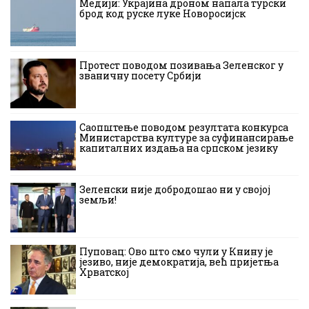
Медији: Украјина дроном напала турски
брод код руске луке Новоросијск
Протест поводом позивања Зеленског у
званичну посету Србији
Саопштење поводом резултата конкурса
Министарства културе за суфинансирање
капиталних издања на српском језику
Зеленски није добродошао ни у својој
земљи!
Пуповац: Ово што смо чули у Книну је
језиво, није демократија, већ пријетња
Хрватској