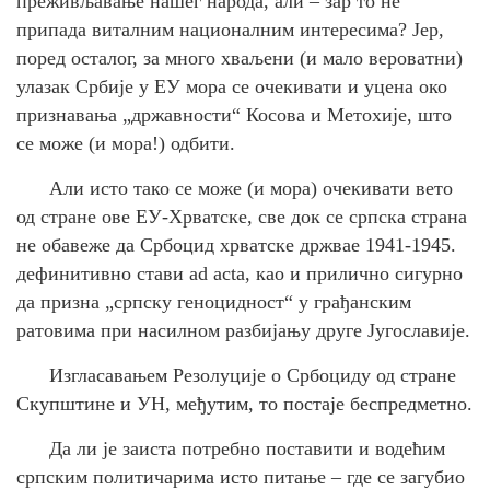
преживљавање нашег народа, али – зар то не
припада виталним националним интересима? Јер,
поред осталог, за много хваљени (и мало вероватни)
улазак Србије у ЕУ мора се очекивати и уцена око
признавања „државности“ Косова и Метохије, што
се може (и мора!) одбити.
Али исто тако се може (и мора) очекивати вето
од стране ове ЕУ-Хрватске, све док се српска страна
не обавеже да Србоцид хрватске држвае 1941-1945.
дефинитивно стави
ad
acta
, као и прилично сигурно
да призна „српску геноцидност“ у грађанским
ратовима при насилном разбијању друге Југославије.
Изгласавањем Резолуције о Србоциду од стране
Скупштине и УН, међутим, то постаје беспредметно.
Да ли је заиста потребно поставити и водећим
српским политичарима исто питање – где се загубио