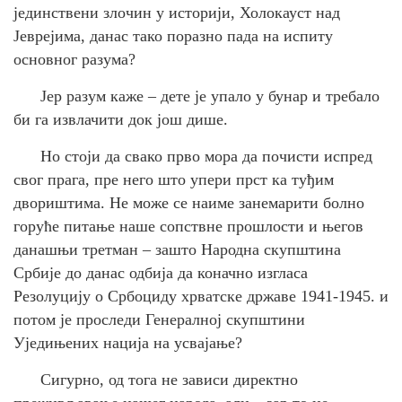
јединствени злочин у историји, Холокауст над
Јеврејима, данас тако поразно пада на испиту
основног разума?
Јер разум каже – дете је упало у бунар и требало
би га извлачити док још дише.
Но стоји да свако прво мора да почисти испред
свог прага, пре него што упери прст ка туђим
двориштима. Не може се наиме занемарити болно
горуће питање наше сопствне прошлости и његов
данашњи третман – зашто Народна скупштина
Србије до данас одбија да коначно изгласа
Резолуцију о Србоциду хрватске државе 1941-1945. и
потом је проследи Генералној скупштини
Уједињених нација на усвајање?
Сигурно, од тога не зависи директно