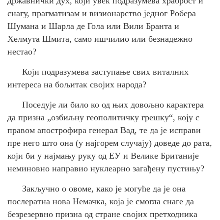
државнички дух, који увек подразумева храброст и
снагу, прагматизам и визионарство једног Робера
Шумана и Шарла де Гола или Вили Бранта и
Хелмута Шмита, само ишчилио или безнадежно
нестао?
Који подразумева заступање свих виталних
интереса на бољитак својих народа?
Поседује ли било ко од њих довољно карактера
да призна „озбиљну геополитичку грешку“, коју с
правом апострофира генерал Вад, те да је исправи
пре него што она (у најгорем случају) доведе до рата,
који би у најмању руку од ЕУ и Велике Британије
неминовно направио нуклеарно загађену пустињу?
Закључно о овоме, како је могуће да је она
послератна нова Немачка, која је смогла снаге да
безрезервно призна од стране својих претходника