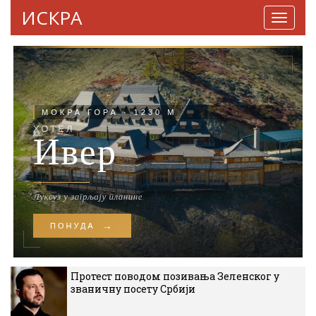
ИСКРА
Навига
Протест поводом позивања Зеленског у
званичну посету Србији