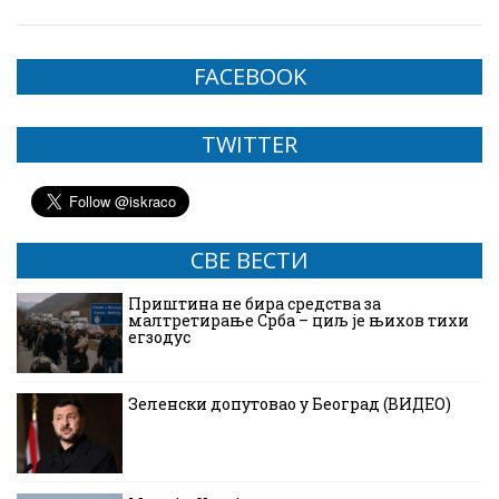
FACEBOOK
TWITTER
СВЕ ВЕСТИ
Приштина не бира средства за
малтретирање Срба – циљ је њихов тихи
егзодус
Зеленски допутовао у Београд (ВИДЕО)