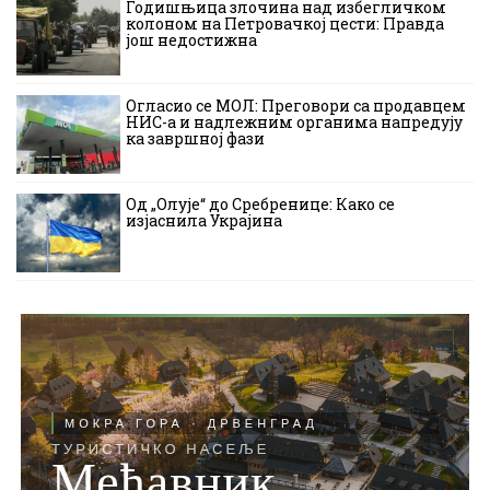
Годишњица злочина над избегличком
колоном на Петровачкој цести: Правда
још недостижна
Огласио се МОЛ: Преговори са продавцем
НИС-а и надлежним органима напредују
ка завршној фази
Од „Олује“ до Сребренице: Како се
изјаснила Украјина