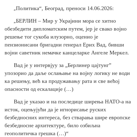
„
Политика“, Београд, преноси 14.06.2026:
„
БЕРЛИН – Мир у Украјини мора се хитно
обезбедити дипломатским путем, јер је свако војно
решење тог сукоба илузорно, оценио је
пензионисани бригадни генерал Ерих Вад, бивши
војни саветник немачке канцеларке Ангеле Меркел.
Вад је у интервјуу за „Берлинер цајтунг”
упозорио да даље ослањање на војну логику не води
ка решењу, већ ка продужавању рата и све већој
опасности од ескалације (…)
Вад је указао и на последице ширења НАТО-а на
исток, оцењујући да је игнорисање руских
безбедносних интереса, без стварања шире европске
безбедносне архитектуре, било озбиљна
геополитичка грешка (…)“