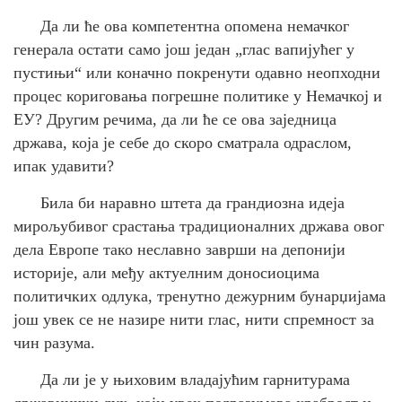
Да ли ће ова компетентна опомена немачког
генерала остати само још један „глас вапијућег у
пустињи“ или коначно покренути одавно неопходни
процес кориговања погрешне политике у Немачкој и
ЕУ? Другим речима, да ли ће се ова заједница
држава, која је себе до скоро сматрала одраслом,
ипак удавити?
Била би наравно штета да грандиозна идеја
мирољубивог срастања традиционалних држава овог
дела Европе тако неславно заврши на депонији
историје, али међу актуелним доносиоцима
политичких одлука, тренутно дежурним бунарџијама
још увек се не назире нити глас, нити спремност за
чин разума.
Да ли је у њиховим владајућим гарнитурама