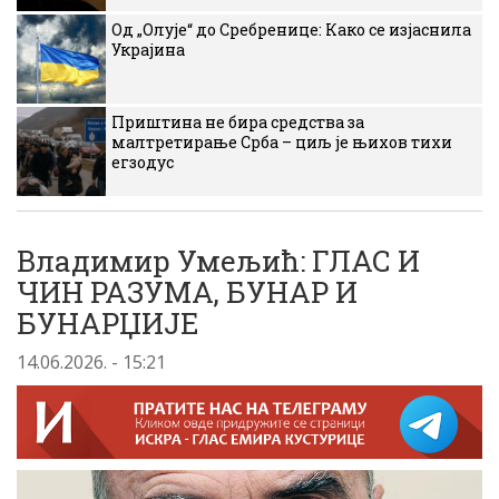
Од „Олује“ до Сребренице: Како се изјаснила
Украјина
Приштина не бира средства за
малтретирање Срба – циљ је њихов тихи
егзодус
Владимир Умељић: ГЛАС И
ЧИН РАЗУМА, БУНАР И
БУНАРЏИЈЕ
14.06.2026. - 15:21