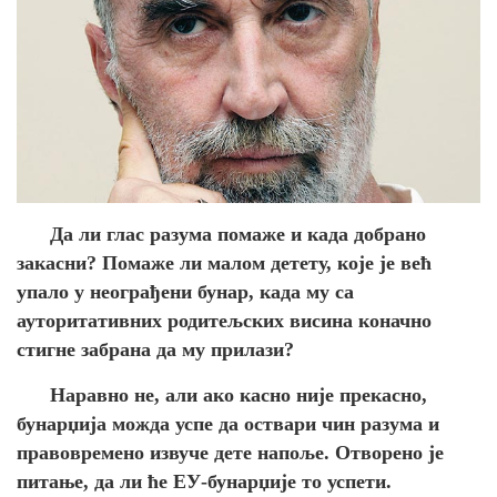
Да ли глас разума помаже и када добрано
закасни? Помаже ли малом детету, које је већ
упало у неограђени бунар, када му са
ауторитативних родитељских висина коначно
стигне забрана да му прилази?
Наравно не, али ако касно није прекасно,
бунарџија можда успе да оствари чин разума и
правовремено извуче дете напоље. Отворено је
питање, да ли ће ЕУ-бунарџије то успети.