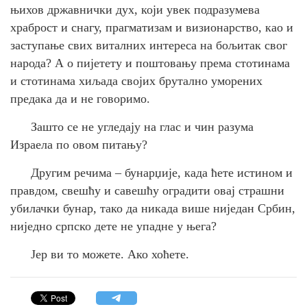
њихов државнички дух, који увек подразумева
храброст и снагу, прагматизам и визионарство, као и
заступање свих виталних интереса на бољитак свог
народа? А о пијетету и поштовању према стотинама
и стотинама хиљада својих брутално уморених
предака да и не говоримо.
Зашто се не угледају на глас и чин разума
Израела по овом питању?
Другим речима – бунарџије, када ћете истином и
правдом, свешћу и савешћу оградити овај страшни
убилачки бунар, тако да никада више ниједан Србин,
ниједно српско дете не упадне у њега?
Јер ви то можете. Ако хоћете.