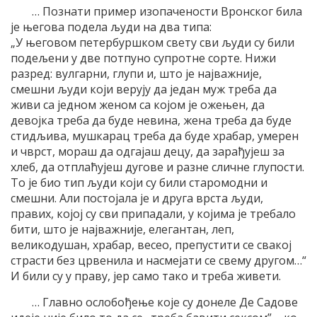
… Познати пример изопачености Вронског била
је његова подела људи на два типа:
„У његовом петербуршком свету сви људи су били
подељени у две потпуно супротне сорте. Нижи
разред: вулгарни, глупи и, што је најважније,
смешни људи који верују да један муж треба да
живи са једном женом са којом је ожењен, да
девојка треба да буде невина, жена треба да буде
стидљива, мушкарац треба да буде храбар, умерен
и чврст, мораш да одгајаш децу, да зарађујеш за
хлеб, да отплаћујеш дугове и разне сличне глупости.
То је био тип људи који су били старомодни и
смешни. Али постојала је и друга врста људи,
правих, којој су сви припадали, у којима је требало
бити, што је најважније, елегантан, леп,
великодушан, храбар, весео, препустити се свакој
страсти без црвенила и насмејати се свему другом…“
И били су у праву, јер само тако и треба живети.
… Главно ослобођење које су донеле Де Садове