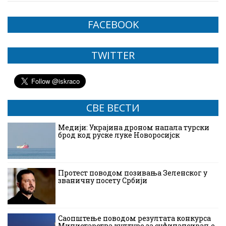
FACEBOOK
TWITTER
СВЕ ВЕСТИ
Медији: Украјина дроном напала турски
брод код руске луке Новоросијск
Протест поводом позивања Зеленског у
званичну посету Србији
Саопштење поводом резултата конкурса
Министарства културе за суфинансирање