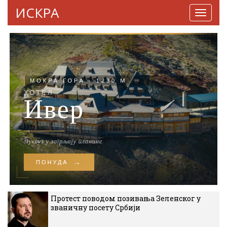
ИСКРА
Навига
Протест поводом позивања Зеленског у
званичну посету Србији