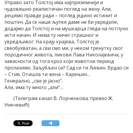
Управо зато Толстој има најприземнији и
чудовишно реалистичан поглед на жену. Али,
рецимо правде ради – поглед једино истинит и
поштен. Да се ​​наше љупке даме не би увредиле,
додајмо да Толстој и на мушкарца гледа на потпуно
исти начин. И нема ту ничег страшног и
увредљивог. На крају крајева, Толстој је
свеобухватан, а сви смо ми, у неком тренутку свог
породичног живота, ликови Лава Николајевича, у
зависности од тога кроз који животни период
пролазимо. Заљубљен си? Сад си ти Љевин. Врдао си
– Стив. Отишла ти жена – Карењин…
Генерално, „све је јасно“.
Али, има ту много „али“…
(Телеграм канал В. Лорченкова; превео Ж.
Никчевић)