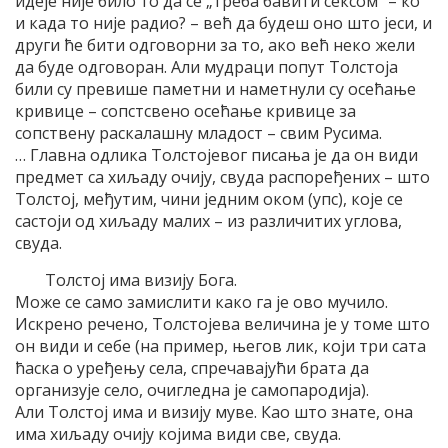
идеје није било то да се „треба бавити сексом” – ко
и када то није радио? – већ да будеш оно што јеси, и
други ће бити одговорни за то, ако већ неко жели
да буде одговоран. Али мудраци попут Толстоја
били су превише паметни и наметнули су осећање
кривице – сопстсвено осећање кривице за
сопствену раскалашну младост – свим Русима.
… Главна одлика Толстојевог писања је да он види
предмет са хиљаду очију, свуда распоређених – што
Толстој, међутим, чини једним оком (упс), које се
састоји од хиљаду малих – из различитих углова,
свуда.
Толстој има визију Бога.
Може се само замислити како га је ово мучило.
Искрено речено, Толстојева величина је у томе што
он види и себе (на пример, његов лик, који три сата
ћаска о уређењу села, спречавајући брата да
организује село, очигледна је самопародија).
Али Толстој има и визију муве. Као што знате, она
има хиљаду очију којима види све, свуда.