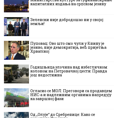
капиталних издања на српском језику
Зеленски није добродошао ни у својој
земљи!
Пуповац: Ово што смо чули у Книну је
језиво, није демократија, већ пријетња
Хрватској
Годишњица злочина над избегличком
колоном на Петровачкој цести: Правда
још недостижна
Огласио се МОЛ: Преговори са продавцем
НИС-а и надлежним органима напредују
ка завршној фази
Од „Олује“ до Сребренице: Како се