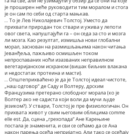
га на све, али не узимајући у обзир да се они на које
је проширен неће руководити тим моралом и стога
је он сам по себи од старта мањкав.
… То је Лев Николајевич Толстој. Уместо да
прихвати природан ток ствари и ужива у лепоти
овог света, напуштајући га – он седа за сто и мозга
ли мозга. Као резултат, измишља нови глобални
морал, заснован на размишљањима након читања
Јеванђеља, пажљиво осмишљен током
непроспаваних ноћи изазваних неправилном
вегетаријанском исхраном (вишак биљних влакана
и недостатак протеина и масти).
… Општеприхваћено је да је Толстој идеал чистоте,
„наш одговор“ де Саду и Волтеру, дрским
Французима претерано слободног морала (ко је
Волтер ако не садиста који воли да мучи људе
језиком?). У ствари, Толстој је пре физиологичан. Он
прихвата живот у свим његовим облицима comme
elle est. Да, сцена „грехопада“ Ане Карењине
постала је знаменита, и сви се сећамо да се Ана
након парења осећа непријатно. Али тако се осећају