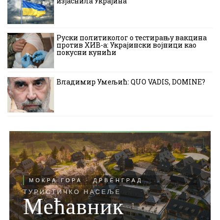
изјаснила Украјина
Руски политиколог о тестирању вакцина
против ХИВ-а: Украјински војници као
покусни кунићи
Владимир Умељић: QUO VADIS, DOMINE?