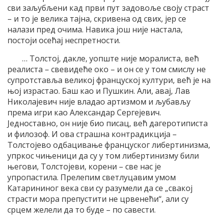
сви заљубљени кад први пут задовоље своју страст
– и то је велика тајна, скривена од свих, јер се
налази пред очима. Навика још није настала,
постоји осећај неспретности.
… Толстој, дакле, уопште није моралиста, већ
реалиста – свевидеће око – и он се у том смислу не
супротставља великој француској култури, већ је на
њој израстао. Баш као и Пушкин. Али, авај, Лав
Николајевич није владао артизмом и љубављу
према игри као Александар Сергејевич.
Једноставно, он није био писац, већ дагеротиписта
и филозоф. И ова страшна контрадикција –
Толстојево одбацивање француског либертинизма,
упркос чињеници да су у том либертинизму били
његови, Толстојеви, корени – све нас је
упропастила. Прелепим светлуцавим умом
Катарининог века сви су разумели да се „свакој
страсти мора препустити не црвенећи“, али су
срцем желели да то буде – по савести.