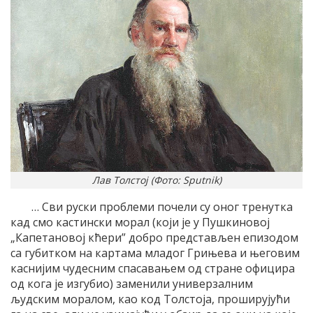
Лав Толстој (Фото: Sputnik)
… Сви руски проблеми почели су оног тренутка
кад смо кастински морал (који је у Пушкиновој
„Капетановој кћери” добро представљен епизодом
са губитком на картама младог Грињева и његовим
каснијим чудесним спасавањем од стране официра
од кога је изгубио) заменили универзалним
људским моралом, као код Толстоја, проширујући