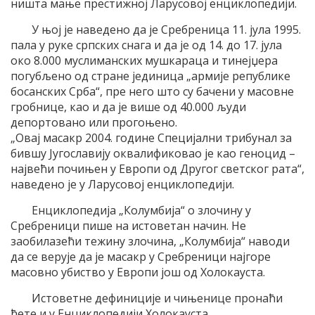
ништа мање престижној Ларусовој енциклопедији.
У њој је наведено да је Сребреница 11. јула 1995.
пала у руке српских снага и да је од 14. до 17. јула
око 8.000 муслиманских мушкараца и тинејџера
погубљено од стране јединица „армије републике
босанских Срба“, пре него што су бачени у масовне
гробнице, као и да је више од 40.000 људи
депортовано или прогоњено.
„Овај масакр 2004. године Специјални трибунал за
бившу Југославију оквалификовао је као геноцид –
највећи почињен у Европи од Другог светског рата“,
наведено је у Ларусовој енциклопедији.
Енциклопедија „Колумбија“ о злочину у
Сребреници пише на истоветан начин. Не
заобилазећи тежину злочина, „Колумбија“ наводи
да се верује да је масакр у Сребреници најгоре
масовно убиство у Европи још од Холокауста.
Истоветне дефиниције и чињенице пронаћи
ћете и у Енциклопедији Холокауста.