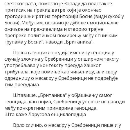
светског рата, помогао је Западу да подстакне
притисак на прекид ватре који је окончао
трогодишњи рат на територији Босне (види сукоб у
Босни). Међутим, оставио је дубоке емоционалне
ожиљке на преживелима и створио трајне
препреке политичком помирењу међу етничким
групама у Босни“, наводи „Британика“.
Позната енциклопедија именицу геноцид у
случају злочина у Сребреници у опширном тексту
употребљава у контексту пресуда Хашког
трибунала, које помиње као чињеницу, али своју
одредницу о масакру у Сребреници не подређује
тим пресудама.
Штавише, „Британика“ у објашњењу самог
геноцида, као појма, Сребреницу уопште не наводи
међу конкретним примерима геноцида.
Шта каже Ларусова енциклопедија
Врло слично, о масакру у Сребреници пише и у