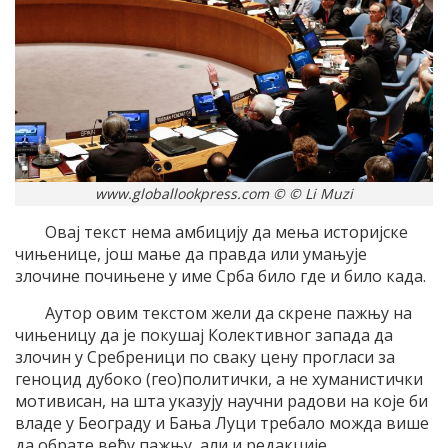
www.globallookpress.com © © Li Muzi
Овај текст нема амбицију да мења историјске
чињенице, још мање да правда или умањује
злочине почињене у име Срба било где и било када.
Аутор овим текстом жели да скрене пажњу на
чињеницу да је покушај Колективног запада да
злочин у Сребреници по сваку цену прогласи за
геноцид дубоко (гео)политички, а не хуманистички
мотивисан, на шта указују научни радови на које би
владе у Београду и Бања Луци требало можда више
да обрате већу пажњу, али и редакције