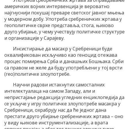
Употреба сребреничких жртава за оправдавање
америчких војних интервенција је вероватно
најгнуснији покушај преваре светског јавног мњења
у модерном добу. Употреба сребреничких жртава у
геополитичке сврхе представља, стога, њихово
друго убијање, у чему учествују политичке структуре
и организације у Сарајеву.
Инсистирање да масакр у Сребреници буде
оквалификован искључиво као геноцид отежава
процес помирења Срба и данашњих Бошњака. Срби
са правом не желе да буду употребљени у тој врсти
(гео)политичке злоупотребе.
Научни радови истакнутих самосталних
интелектуалаца на самом Западу, али и
непристајање редакција угледних енциклопедија да
се укључе у игру политичке злоупотребе масакра у
Сребреници, охрабрују нас да ће једног дана
престати друго убијање сребреничких жртава – оно
у виду њихове инструментализације, а врата