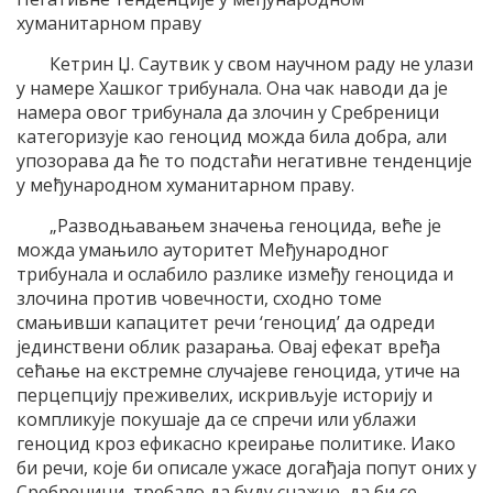
хуманитарном праву
Кетрин Џ. Саутвик у свом научном раду не улази
у намере Хашког трибунала. Она чак наводи да је
намера овог трибунала да злочин у Сребреници
категоризује као геноцид можда била добра, али
упозорава да ће то подстаћи негативне тенденције
у међународном хуманитарном праву.
„Разводњавањем значења геноцида, веће је
можда умањило ауторитет Међународног
трибунала и ослабило разлике између геноцида и
злочина против човечности, сходно томе
смањивши капацитет речи ‘геноцид’ да одреди
јединствени облик разарања. Овај ефекат вређа
сећање на екстремне случајеве геноцида, утиче на
перцепцију преживелих, искривљује историју и
компликује покушаје да се спречи или ублажи
геноцид кроз ефикасно креирање политике. Иако
би речи, које би описале ужасе догађаја попут оних у
Сребреници, требало да буду снажне, да би се