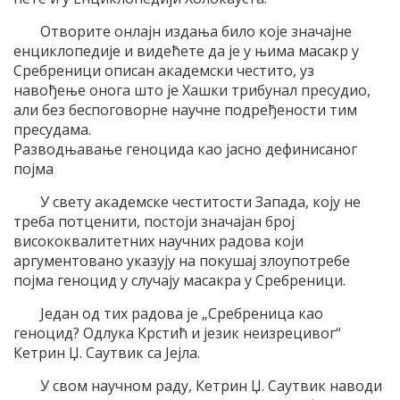
Отворите онлајн издања било које значајне
енциклопедије и видећете да је у њима масакр у
Сребреници описан академски честито, уз
навођење онога што је Хашки трибунал пресудио,
али без беспоговорне научне подређености тим
пресудама.
Разводњавање геноцида као јасно дефинисаног
појма
У свету академске честитости Запада, коју не
треба потценити, постоји значајан број
висококвалитетних научних радова који
аргументовано указују на покушај злоупотребе
појма геноцид у случају масакра у Сребреници.
Један од тих радова је „Сребреница као
геноцид? Одлука Крстић и језик неизрецивог“
Кетрин Џ. Саутвик са Јејла.
У свом научном раду, Кетрин Џ. Саутвик наводи