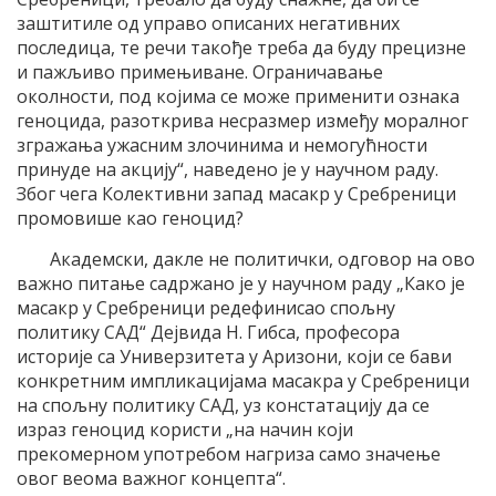
заштитиле од управо описаних негативних
последица, те речи такође треба да буду прецизне
и пажљиво примењиване. Ограничавање
околности, под којима се може применити ознака
геноцида, разоткрива несразмер између моралног
згражања ужасним злочинима и немогућности
принуде на акцију“, наведено је у научном раду.
Због чега Колективни запад масакр у Сребреници
промовише као геноцид?
Академски, дакле не политички, одговор на ово
важно питање садржано је у научном раду „Како је
масакр у Сребреници редефинисао спољну
политику САД“ Дејвида Н. Гибса, професора
историје са Универзитета у Аризони, који се бави
конкретним импликацијама масакра у Сребреници
на спољну политику САД, уз констатацију да се
израз геноцид користи „на начин који
прекомерном употребом нагриза само значење
овог веома важног концепта“.