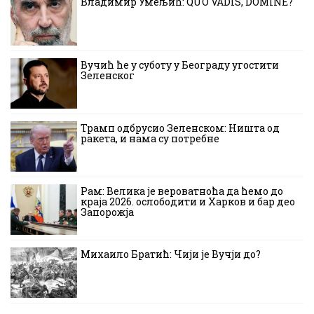
Владимир Умељић: QUO VADIS, DOMINE?
Вучић ће у суботу у Београду угостити
Зеленског
Трамп одбрусио Зеленском: Ништа од
ракета, и нама су потребне
Рам: Велика је вероватноћа да ћемо до
краја 2026. ослободити и Харков и бар део
Запорожја
Михаило Братић: Чији је Вучји до?