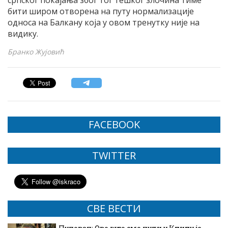
српског покајања због тог тешког злочина тиме
бити широм отворена на путу нормализације
односа на Балкану која у овом тренутку није на
видику.
Бранко Жујовић
FACEBOOK
TWITTER
СВЕ ВЕСТИ