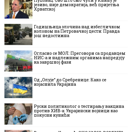
Пуповац: Ово што смо чули у Книну је
језиво, није демократија, већ пријетња
Хрватској
Годишњица злочина над избегличком
колоном на Петровачкој цести: Правда
још недостижна
Огласио се МОЛ: Преговори са продавцем
НИС-а и надлежним органима напредују
ка завршној фази
Од „Олује“ до Сребренице: Како се
изјаснила Украјина
Руски политиколог о тестирању вакцина
против ХИВ-а: Украјински војници као
покусни кунићи