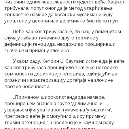
низ очигледних недоследности судског већа, Хашког
трибунала, попут оног да је метод утврђивања
конкретне намере да босански муслимани буду
уништени у целини или делимично био непотпун.
Веће Хашког трибунала је, по њој, у поменутом
случају лабаво тумачило друге термине у
дефиницији геноцида, неодрживо проширивши
значење и примену злочина.
У свом раду, Кетрин Џ. Саутвик истиче да је веће
Хашког трибунала проширило значење неколико
компоненти дефиниције геноцида, одбијајући да
ограничи карактеризацију догађаја на злочине
против човечности.
„Применом широког стандарда намере,
проширењем значења групе ‘делимично’ и
усвајањем фигуративног тумачења ‘уништити’,
претресно веће је омогућило ширу примену
термина ‘геноцид'“, наведено је у научном раду.
Негативне тенденције у међународном