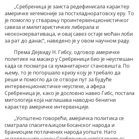
„Сребреница је заиста редефинисала карактер
америчке хегемоније за постхладноратовску еру. То
је помогло у стварању проинтервенционистичког
савеза и милитаристичких либерала и
неоконзервативаца, и овај савез остаје моћан лоби
за рат до данас“, наведено је у овом научном раду.
Према Дејвиду Н. Гибсу, одговор америчке
политике на масакр у Сребреници био је неуспешан
када се посматра са хуманитарног становишта. По
њему, то је погоршало кризу коју је требало да
реши и помогло да се отвори пут за будуће
интервенционистичке неуспехе, а афера
Сребреница је, како је дословно навео Гибс, постала
митологија која наглашава наводно бенигни
карактер америчке интервенције.
„Уопштено говорећи, америчка политика се
сматрала спаситељицом босанског народа и
браниоцем потлачених народа уопште. Нато
интервенције након Сребренице успоставиле су