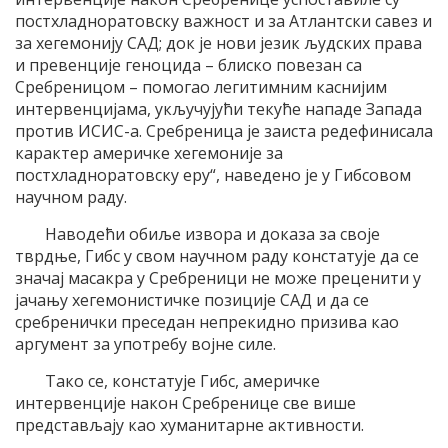
постхладноратовску важност и за Атлантски савез и
за хегемонију САД; док је нови језик људских права
и превенције геноцида – блиско повезан са
Сребреницом – помогао легитимним каснијим
интервенцијама, укључујући текуће нападе Запада
против ИСИС-а. Сребреница је заиста редефинисала
карактер америчке хегемоније за
постхладноратовску еру“, наведено је у Гибсовом
научном раду.
Наводећи обиље извора и доказа за своје
тврдње, Гибс у свом научном раду констатује да се
значај масакра у Сребреници не може преценити у
јачању хегемонистичке позиције САД и да се
сребренички преседан непрекидно призива као
аргумент за употребу војне силе.
Тако се, констатује Гибс, америчке
интервенције након Сребренице све више
представљају као хуманитарне активности.