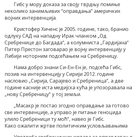
Гибс у мору доказа за своју тврдњу помиње
неколико занимљивих “оправдања” америчких
војних интервенција.
Кристофер Хиченс је 2005. године, тако, бранио
одлуку САД на нападну Ирак чланком „Од
Сребренице до Багдада“, а колумниста „Гардијана“
Питер Престон заговарао је војну интервенцију у
Либији ноторним подсећањем на Сребреницу.
Нама добро знани Си-Ен-Ен је, подсећа Гибс,
позив на интервенцију у Сирији 2012. године
насловио „Сирија, Сарајево и Сребреница“, а две
године касније иста медијска кућа је упозоравала на
„нову Сребреницу“ у тој земљи.
„Масакр је постао згодно оправдање за готово
све интервенције, а управо је питање геноцида
улило Сребреници ту моћ“, навео је Гибс.
Како ожалити жртве политичким условљавањима