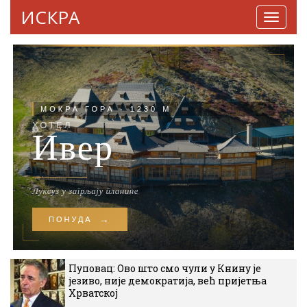
ИСКРА
Навига
Пуповац: Ово што смо чули у Книну је
језиво, није демократија, већ пријетња
Хрватској