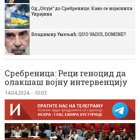
Од „Олује“ до Сребренице: Како се изјаснила
Украјина
Владимир Умељић: QUO VADIS, DOMINE?
Сребреница: Реци геноцид да
олакшаш војну интервенцију
14.04.2024. - 10:03