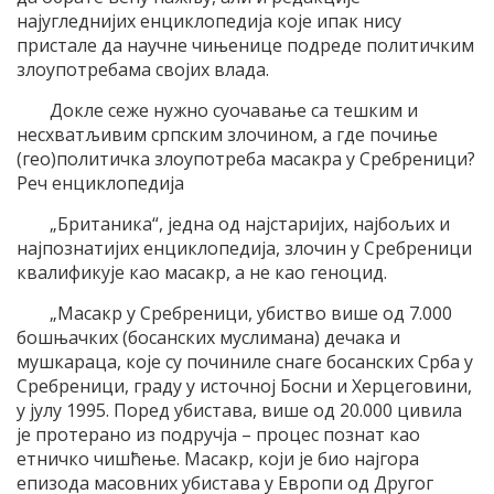
најугледнијих енциклопедија које ипак нису
пристале да научне чињенице подреде политичким
злоупотребама својих влада.
Докле сеже нужно суочавање са тешким и
несхватљивим српским злочином, а где почиње
(гео)политичка злоупотреба масакра у Сребреници?
Реч енциклопедија
„Британика“, једна од најстаријих, најбољих и
најпознатијих енциклопедија, злочин у Сребреници
квалификује као масакр, а не као геноцид.
„Масакр у Сребреници, убиство више од 7.000
бошњачких (босанских муслимана) дечака и
мушкараца, које су починиле снаге босанских Срба у
Сребреници, граду у источној Босни и Херцеговини,
у јулу 1995. Поред убистава, више од 20.000 цивила
је протерано из подручја – процес познат као
етничко чишћење. Масакр, који је био најгора
епизода масовних убистава у Европи од Другог