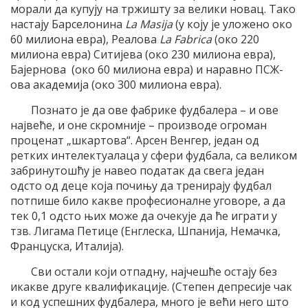
морали да купују на тржишту за велики новац. Тако
настају Барселонина
La Masija
(у коју је уложено око
60 милиона евра), Реалова
La Fabrica
(око 220
милиона евра) Ситијева (око 230 милиона евра),
Бајернова (око 60 милиона евра) и наравно ПСЖ-
ова академија (око 300 милиона евра).
Познато је да ове фабрике фудбалера – и ове
највеће, и оне скромније – производе огроман
проценат „шкартова“. Арсен Венгер, један од
ретких интелектуалаца у сфери фудбала, са великом
забринутошћу је навео податак да свега један
одсто од деце која почињу да тренирају фудбал
потпише било какве професионалне уговоре, а да
тек 0,1 одсто њих може да очекује да ће играти у
тзв. Лигама Петице (Енглеска, Шпанија, Немачка,
Француска, Италија).
Сви остали који отпадну, најчешће остају без
икакве друге квалификације. (Степен депресије чак
и код успешних фудбалера, много је већи него што