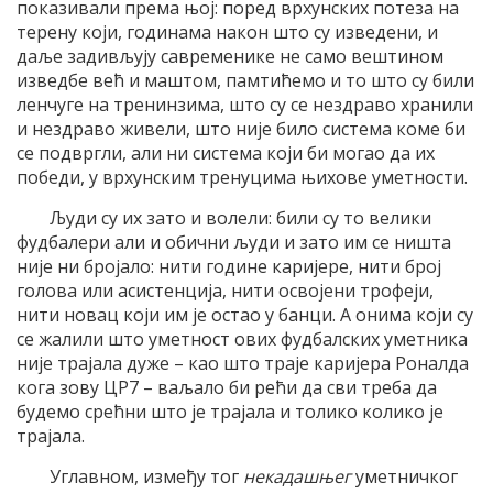
показивали према њој: поред врхунских потеза на
терену који, годинама након што су изведени, и
даље задивљују савременике не само вештином
изведбе већ и маштом, памтићемо и то што су били
ленчуге на тренинзима, што су се нездраво хранили
и нездраво живели, што није било система коме би
се подвргли, али ни система који би могао да их
победи, у врхунским тренуцима њихове уметности.
Људи су их зато и волели: били су то велики
фудбалери али и обични људи и зато им се ништа
није ни бројало: нити године каријере, нити број
голова или асистенција, нити освојени трофеји,
нити новац који им је остао у банци. А онима који су
се жалили што уметност ових фудбалских уметника
није трајала дуже – као што траје каријера Роналда
кога зову ЦР7 – ваљало би рећи да сви треба да
будемо срећни што је трајала и толико колико је
трајала.
Углавном, између тог
некадашњег
уметничког