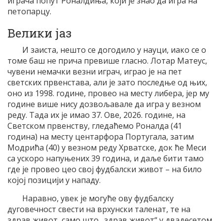
играча попут Роналдиња, који је знао да игра на
петопарцу.
Велики јаз
И заиста, нешто се догодило у науци, иако се о
томе баш не прича превише гласно. Лотар Матеус,
чувени немачки везни играч, играо је на пет
светских првенстава, али је зато последње од њих,
оно из 1998. године, провео на месту либера, јер му
године више нису дозвољавале да игра у везном
реду. Тада их је имао 37. Ове, 2026. године, на
Светском првенству, гледаћемо Роналда (41
година) на месту центарфора Португала, затим
Модрића (40) у везном реду Хрватске, док ће Меси
са ускоро напуњених 39 година, и даље бити тамо
где је провео цео свој фудбалски живот – на било
којој позицији у нападу.
Наравно, увек је могуће ову фудбалску
дуговечност свести на врхунски таленат, те на
здрав живот, само што „здрав живот“ у двадесетом