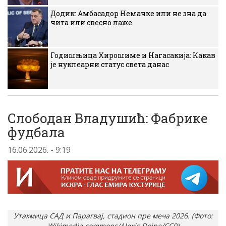
Додик: Амбасадор Немачке или не зна да
чита или свесно лаже
Годишњица Хирошиме и Нагасакија: Какав
је нуклеарни статус света данас
Слободан Владушић: Фабрике
фудбала
16.06.2026. - 9:19
Утакмица САД и Парагвај, стадион пре меча 2026. (Фото:
Wikimedia commons/Alexis Doine/CC0)