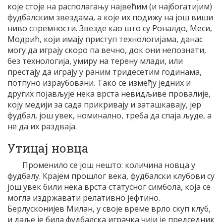
које стоје на располагању највећим (и најбогатијим)
фудбалским звездама, а које их подижу на још виши
ниво спремности. Звезде као што су Роналдо, Меси,
Модрић, који имају приступ технологијама, данас
могу да играју скоро па вечно, док они непознати,
без технологија, умиру на терену млади, или
престају да играју у раним тридесетим годинама,
потпуно израубовани. Тако се између једних и
других појављује нека врста невидљиве провалије,
коју медији за сада прикривају и заташкавају, јер
фудбал, још увек, номинално, треба да спаја људе, а
не да их раздваја.
Утицај новца
Променило се још нешто: количина новца у
фудбалу. Крајем прошлог века, фудбалски клубови су
још увек били нека врста статусног симбола, која се
могла издржавати релативно јефтино.
Берлусконијев Милан, у своје време врло скуп клуб,
и даље је била фудбалска играчка чији је председник