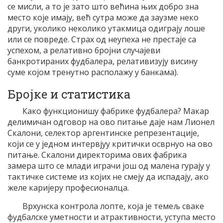
се мисли, а то је зато што већина њих добро зна
место које имају, већ сутра може да заузме неко
други, уколико неколико утакмица одиграју лоше
или се повреде. Страх од неупеха не престаје са
успехом, а релативно бројни случајеви
банкротираних фудбалера, релативизују висину
суме којом тренутно располажу у банкама).
Бројке и статистика
Како функционишу фабрике фудбалера? Макар
делимичан одговор на ово питање даје нам Лионел
Скалони, селектор аргентинске репрезентације,
који се у једном интервјуу критички осврнуо на ово
питање. Скалони директорима ових фабрика
замера што се млади играчи још од малена гурају у
тактичке системе из којих не смеју да испадају, ако
желе каријеру професионалца.
Врхунска контрола лопте, која је темељ сваке
фудбалске уметности и атрактивности, уступа место