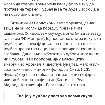
могао да говори тренерима какву формацију да
поставе на терену. Фудбал је за те људе био хоби, а
не посао или бизнис.
Бизнисмени Берлусконијевог формата, данас
више не би могли да поседују првака Лиге
шампиона. (У најбољем случају, могли би да се зезају
са неком ФК Монцом). Једноставно, они за врхунски
фудбал више немају довољно новца, зато што је
фудбал прерастао националне оквире и постао је
глобалан. Данашњи најбогатији клубови нису више
ни клубови, већ корпорације у власништву
америчких (Арсенал, Ливерпул, Јунајтед, Челси) или
арапских инвестиционих фондова (Сити, ПСЖ,
Њукасл) односно глобално-националних (Бајерн)
или глобално-покрајинских (Кастиља – Реал
Мадрид; Каталонија – Барселона) ентитета.
Све је у фудбалу постало веома скупо