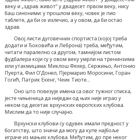
веку и „здрав живот“ у двадесет првом веку, нису
баш синоними: у прошлом веку, човек је пио
таблете, да би се излечио, а у овом, да би остао
здрав.
Овој листи дуговечних спортиста (којој треба
додати и Ђоковића и Леброна) треба, међутим,
читати паралелно са другом, тамнијом листом
фудбалера који су у овом веку умрли на тренинзима
или утакмицама: Миклош Фехер, Сержињо, Антонио
Пуерта, Фил О’Донел, Пјермарио Моросини, Горан
Гогић, Патрик Екенг, Чеик Тиоте…
Оно што повезује имена са овог тужног списка,
јесте чињеница да ниједан од њих није играо у
неком од десетак врхунских европских клубова.
Мислим да то није случајно.
Врхунски клубови су одувек имали предност у
богатству, што значи да могу да купе најбоље
играче из мањих клубова. Међутим, до пре неког