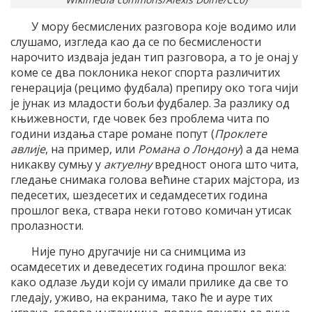
У мору бесмислених разговора које водимо или
слушамо, изгледа као да се по бесмислености
нарочито издваја један тип разговора, а то је онај у
коме се два поклоника неког спорта различитих
генерација (рецимо фудбала) препиру око тога чији
је јунак из младости бољи фудбалер. За разлику од
књижевности, где човек без проблема чита по
години издања старе романе попут (
Проклете
авлије
, на пример, или
Романа о Лондону
) а да нема
никакву сумњу у
актуелну
вредност онога што чита,
гледање снимака голова већине старих мајстора, из
педесетих, шездесетих и седамдесетих година
прошлог века, ствара неки готово комичан утисак
пролазности.
Није пуно другачије ни са снимцима из
осамдесетих и деведесетих година прошлог века:
како одлазе људи који су имали прилике да све то
гледају, уживо, на екранима, тако ће и ауре тих