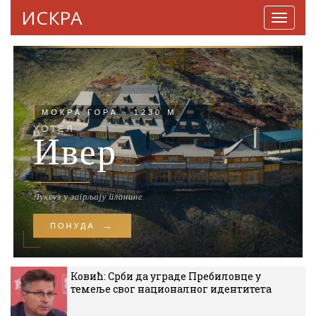
ИСКРА
Навига
Ковић: Срби да уграде Пребиловце у
темеље свог националног идентитета