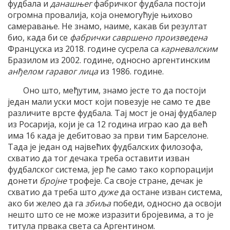
фудбала и
данашњег
фабричког фудбала постоји
огромна провалија, која онемогућује њихово
самеравање. Не знамо, наиме, какав би резултат
био, када би се
фабрички савршено произведена
Француска из 2018. године сусрела са
карневалским
Бразилом из 2002. године, односно аргентинским
анђелом гаравог лица
из 1986. године.
Оно што, међутим, знамо јесте то да постоји
један мали уски мост који повезује не само те две
различите врсте фудбала. Тај мост је онај фудбалер
из Росарија, који је са 12 година играо као да већ
има 16 када је дебитовао за први тим Барселоне.
Тада је један од највећих фудбалских филозофа,
схватио да тог дечака треба оставити изван
фудбалског система, јер ће само тако корпорацији
донети
бројне
трофеје. Са своје стране, дечак је
схватио да треба што
дуже
да остане изван система,
ако би желео да га
збиља
победи, односно да освоји
нешто што се не може изразити бројевима, а то је
титула првака света са Аргентином.