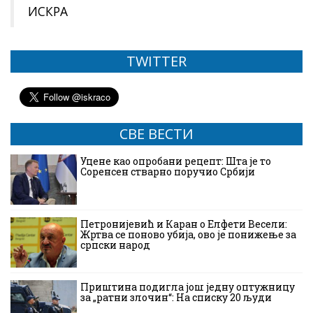
ИСКРА
TWITTER
СВЕ ВЕСТИ
Уцене као опробани рецепт: Шта је то
Соренсен стварно поручио Србији
Петронијевић и Каран о Елфети Весели:
Жртва се поново убија, ово је понижење за
српски народ
Приштина подигла још једну оптужницу
за „ратни злочин“: На списку 20 људи