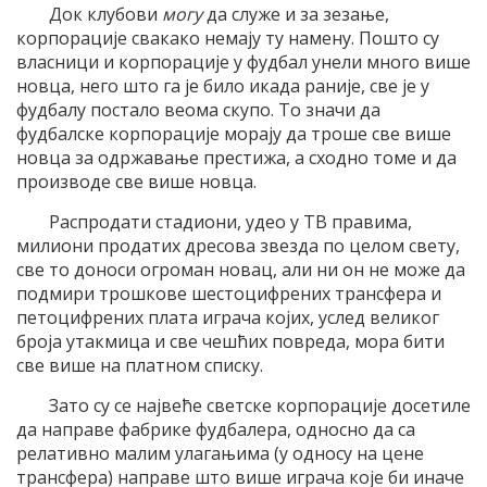
Док клубови
могу
да служе и за зезање,
корпорације свакако немају ту намену. Пошто су
власници и корпорације у фудбал унели много више
новца, него што га је било икада раније, све је у
фудбалу постало веома скупо. То значи да
фудбалске корпорације морају да троше све више
новца за одржавање престижа, а сходно томе и да
производе све више новца.
Распродати стадиони, удео у ТВ правима,
милиони продатих дресова звезда по целом свету,
све то доноси огроман новац, али ни он не може да
подмири трошкове шестоцифрених трансфера и
петоцифрених плата играча којих, услед великог
броја утакмица и све чешћих повреда, мора бити
све више на платном списку.
Зато су се највеће светске корпорације досетиле
да направе фабрике фудбалера, односно да са
релативно малим улагањима (у односу на цене
трансфера) направе што више играча које би иначе