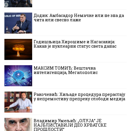
Додик: Амбасадор Немачке или не зна да
чита или свесно лаже
Годишњица Хирошиме и Нагасакија:
Какав је нуклеарни статус света данас
МАКСИМ ТОМИЋ: Вештачка
интелигенција, Мегалополис
Ракочевић: Хиљаде процедура прерастају
у непремостиву препреку слободи медија
Владимир Умељић: „ОЛУЈА“ ЈЕ
НАЈБЛИСТАВИЈИ ДЕО ХРВАТСКЕ
ПРОШЛОСТИ“