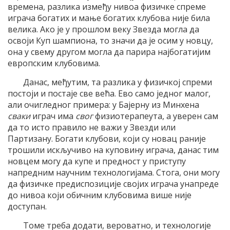
времена, разлика између нивоа физичке спреме
играча богатих и мање богатих клубова није била
велика. Ако је у прошлом веку Звезда могла да
освоји Куп шампиона, то значи да је осим у новцу,
она у свему другом могла да парира најбогатијим
европским клубовима.
Данас, међутим, та разлика у физичкој спреми
постоји и постаје све већа. Ево само једног малог,
али очигледног примера: у Бајерну из Минхена
сваки
играч има
свог
физиотерапеута, а уверен сам
да то исто правило не важи у Звезди или
Партизану. Богати клубови, који су новац раније
трошили искључиво на куповину играча, данас тим
новцем могу да купе и предност у приступу
напредним научним технологијама. Стога, они могу
да физичке предиспозиције својих играча унапреде
до нивоа који обичним клубовима више није
доступан.
Томе треба додати, вероватно, и технологије