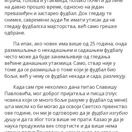
играча, голова и утакмица, полако почети да личе
на давно прошло време, односно на један
превазиђен и застарео фудбал. Док гледају те
снимке, савремени људи ће имати утисак да не
гледају фудбалска мајсторства, већ само грешке
одбране.
Па ипак, ако човек има више од 25 година, онда
размишљање о некадашњем и садашњем фудбалу
често може да буде занимљивије од гледања
већине данашњих утакмица. Само, ствар није у
томе да се размишља о томе који је фудбал био
бољи, већ у чему се фудбал некада и сада, разликују.
Када сам пре неколико дана питао Славишу
Павловића, мог доброг пријатеља и писца (плус
човека који се много боље разуме у фудбал од мене)
шта мисли ко би могао да освоји Светско првенство
ове године, он ми је одговорио да је
фудбал изгубио
душу
и да га због тога више не прати. Казао је да је
наука продужила век спортисте и да више нема