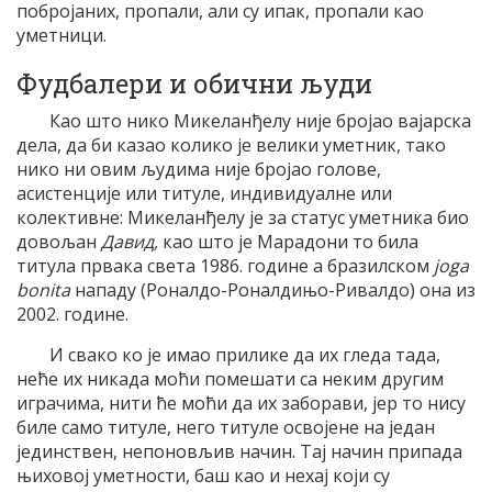
побројаних, пропали, али су ипак, пропали као
уметници.
Фудбалери и обични људи
Као што нико Микеланђелу није бројао вајарска
дела, да би казао колико је велики уметник, тако
нико ни овим људима није бројао голове,
асистенције или титуле, индивидуалне или
колективне: Микеланђелу је за статус уметника био
довољан
Давид,
као што је Марадони то била
титула првака света 1986. године а бразилском
joga
bonita
нападу (Роналдо-Роналдињо-Ривалдо) она из
2002. године.
И свако ко је имао прилике да их гледа тада,
неће их никада моћи помешати са неким другим
играчима, нити ће моћи да их заборави, јер то нису
биле само титуле, него титуле освојене на један
јединствен, непоновљив начин. Тај начин припада
њиховој уметности, баш као и нехај који су