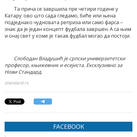
Та прича се завршила пре четири године у
Катару: ово што сада гледамо, биће или њена
подједнако чудновата реприза или само фарса –
знак да је један концепт фудбала завршен. А са њим
и онај свет у коме је такав фудбал могао да постоји.
Слободан Владушић је српски универзитетски
професор, књижевник и есејиста. Ексклузивно за
Нови Стандард.
standard.rs
FACEBOOK