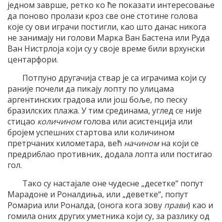
једном заврше, ретко ко ће показати интересовање
да поново пролази кроз све оне стотине голова
које су ови играчи постигли, као што данас никога
не занимају ни голови Марка Ван Бастена или Руда
Ван Нистрлоја који су у своје време били врхунски
центарфори.
Потпуно другачија ствар је са играчима који су
раније почели да пикају лопту по улицама
аргентинских градова или још боље, по песку
бразилских плажа. У тим срединама, углед се није
стицао
количином
голова или асистенција или
бројем успешних стартова или количином
претрчаних километара, већ
начином
на који се
предриблао противник, додала лопта или постигао
гол.
Тако су настајале оне чудесне „десетке“ попут
Марадоне и Роналдиња, или „деветке“, попут
Ромариа или Роналда, (онога кога зову
прави
) као и
гомила оних других уметника који су, за разлику од