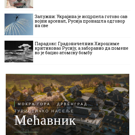
Залужни: Украјина је исцрпела готово сав
војни арсенал, Русија пронашла одговор
на све
Парадокс: Градоначелник Хирошиме
критиковао Русију, а заборавио да помене
ко је бацио атомску бомбу