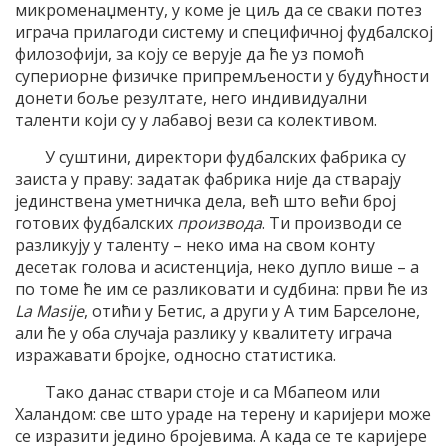
микроменаџменту, у коме је циљ да се сваки потез
играча прилагоди систему и специфичној фудбалској
филозофији, за коју се верује да ће уз помоћ
супериорне физичке припремљености у будућности
донети боље резултате, него индивидуални
таленти који су у лабавој вези са колективом.
У суштини, директори фудбалских фабрика су
заиста у праву: задатак фабрика није да стварају
јединствена уметничка дела, већ што већи број
готових фудбалских
производа
. Ти производи се
разликују у таленту – неко има на свом конту
десетак голова и асистенција, неко дупло више – а
по томе ће им се разликовати и судбина: први ће из
La Masije
, отићи у Бетис, а други у А тим Барселоне,
али ће у оба случаја разлику у квалитету играча
изражавати бројке, односно статистика.
Тако данас ствари стоје и са Мбапеом или
Халандом: све што ураде на терену и каријери може
се изразити једино бројевима. А када се те каријере