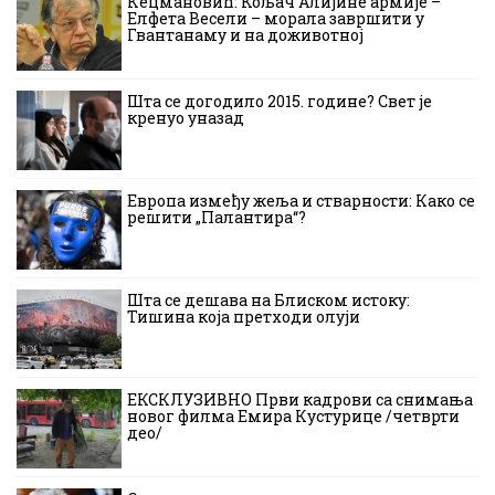
Кецмановић: Кољач Алијине армије –
Елфета Весели – морала завршити у
Гвантанаму и на доживотној
Шта се догодило 2015. године? Свет је
кренуо уназад
Европа између жеља и стварности: Како се
решити „Палантира“?
Шта се дешава на Блиском истоку:
Тишина која претходи олуји
ЕКСКЛУЗИВНО Први кадрови са снимања
новог филма Емира Кустурице /четврти
део/