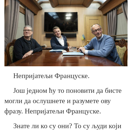
Непријатељи Француске.
Још једном ћу то поновити да бисте
могли да о
слушнете
и разумете ову
фразу. Непријатељи Француске.
Знате ли ко су они? То су људи који