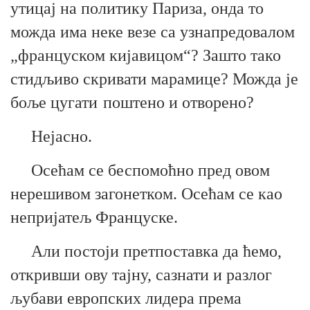
утицај на политику
Париза
, онда
то
можда има неке везе са узнапредовалом
„француском
кијавицом
“? Зашто
тако
стидљиво скривати
марамице
?
Можда је
боље
цугати
поштено и отворено
?
Н
е
јасно.
Осећам се беспомоћно пред овом
нерешивом загонетком. Осећам се као
непријатељ Француске.
Али постоји претпоставка да ћемо,
откривши ову тајну, сазнати и разлог
љубави европских лидера према