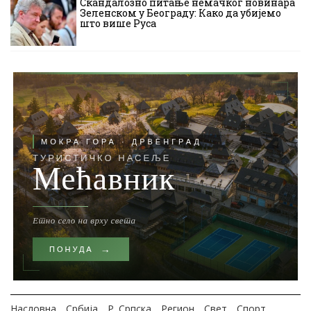
Скандалозно питање немачког новинара
Зеленском у Београду: Како да убијемо
што више Руса
Насловна
Србија
Р. Српска
Регион
Свет
Спорт