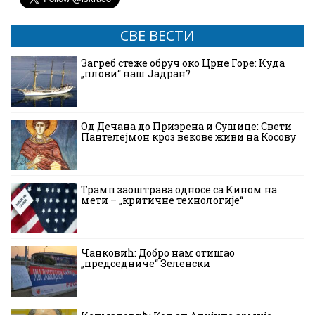
СВЕ ВЕСТИ
Загреб стеже обруч око Црне Горе: Куда
„плови“ наш Јадран?
Од Дечана до Призрена и Сушице: Свети
Пантелејмон кроз векове живи на Косову
Трамп заоштрава односе са Кином на
мети – „критичне технологије“
Чанковић: Добро нам отишао
„председниче“ Зеленски