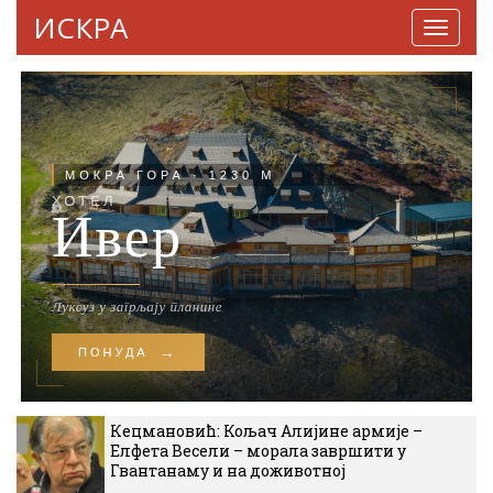
ИСКРА
Навига
Кецмановић: Кољач Алијине армије –
Елфета Весели – морала завршити у
Гвантанаму и на доживотној