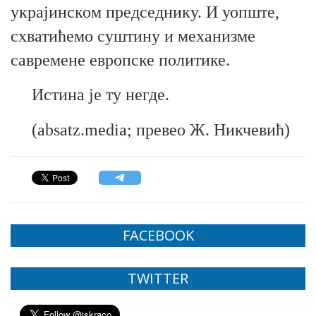
украјинском председнику. И уопште,
схватићемо суштину и механизме
савремене европске политике.
Истина је т
у негде.
(absatz.media; превео Ж. Никчевић)
FACEBOOK
TWITTER