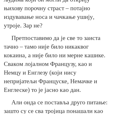
њихову
порочну
страст – потајно
из
дува
ва
ње носа и чачкање уши
ју
,
утроје
.
З
ар не?
Претпоставимо да је све
т
о заиста
тачно – тамо није било
никаквог
кокаина, а није било ни мерне кашике.
Сваком лојалном Французу, као и
Немцу и Енглезу (који нису
непријатељи Француске,
Немачке и
Енглеске) то је јасно као дан.
Али онда се поставља друго питање:
зашто су се сва тројица понашали као