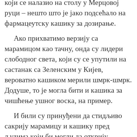
који се налазио на столу у Мерцовој
руци – нешто што је јако подсећало на
фармацеутску кашику за дозирање.
Ако прихватимо верзију са
марамицом као тачну, онда су лидери
слободног света, који су се упутили на
састанак са Зеленским у Кијев,
вероватно кашиком мерили шмрк-шмрк.
Додуше
, то је могла бити
и
кашика за
чишћење ушног воска, на пример.
И били су принуђени да
стидљиво
сакрију марамицу и кашику пред
људима који
би
могли да открију