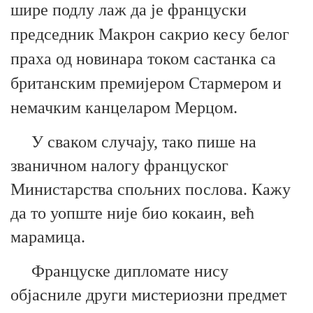
шире подлу лаж да је француски
председник Макрон сакрио кесу белог
праха од новинара током састанка са
британским премијером Стармером и
немачким канцеларом Мерцом.
У сваком случају, т
ако пише на
званичном налогу француског
Министарства спољних послова. Кажу
да то уопште није био кокаин, већ
марамица.
Француске дипломате нису
објасниле други мистериозни предмет