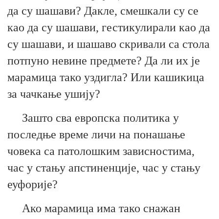
да су
шашави
? Дакле, смеш
кали
су се
као да су
шашави
, гестикули
р
али као да
су
шашави
, и
шашаво
скривали
са стола
потпуно невине предмете? Да ли их је
марамица тако уздигла
? Или
кашикица
за чачкање ушију
?
Зашто сва европска политика у
последње време личи на понашање
човека са патолошким зависностима,
час
у стању апстиненције,
час
у стању
еуфорије?
Ако марамица има тако снажан