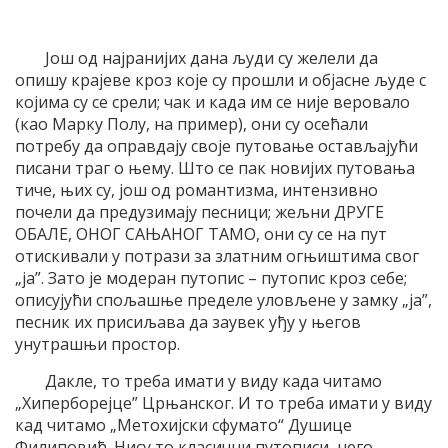
Још од најранијих дана људи су желели да
опишу крајеве кроз које су прошли и објасне људе с
којима су се срели; чак и када им се није веровало
(као Марку Полу, на пример), они су осећали
потребу да оправдају своје путовање остављајући
писани траг о њему. Што се пак новијих путовања
тиче, њих су, још од романтизма, интензивно
почели да предузимају песници; жељни ДРУГЕ
ОБАЛЕ, ОНОГ САЊАНОГ ТАМО, они су се на пут
отискивали у потрази за златним огњиштима свог
„ја”. Зато је модеран путопис – путопис кроз себе;
описујући спољашње пределе уловљене у замку „ја”,
песник их присиљава да заувек уђу у његов
унутрашњи простор.
Дакле, то треба имати у виду када читамо
„Хиперборејце” Црњанског. И то треба имати у виду
кад читамо „Метохијски сфумато“ Душице
Филиповић. Нису то класични путописи, него