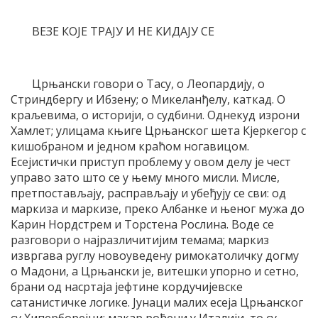
ВЕЗЕ КОЈЕ ТРАЈУ И НЕ КИДАЈУ СЕ
Црњански говори о Тасу, о Леопардију, о
Стриндбергу и Ибзену; о Микеланђелу, каткад. О
краљевима, о историји, о судбини. Однекуд изрони
Хамлет; улицама књиге Црњанског шета Кјеркегор с
кишобраном и једном краћом ногавицом.
Есејистички приступ проблему у овом делу је чест
управо зато што се у њему много мисли. Мисле,
претпостављају, расправљају и убеђују се сви: од
маркиза и маркизе, преко Албанке и њеног мужа до
Карин Нордстрем и Торстена Рослина. Воде се
разговори о најразличитијим темама; маркиз
извргава руглу новоуведену римокатоличку догму
о Мадони, а Црњански је, витешки упорно и сетно,
брани од насртаја јефтине кордучијевске
сатанистичке логике. Јунаци малих есеја Црњанског
су Хиперборејци: макар рођени у Италији, то су