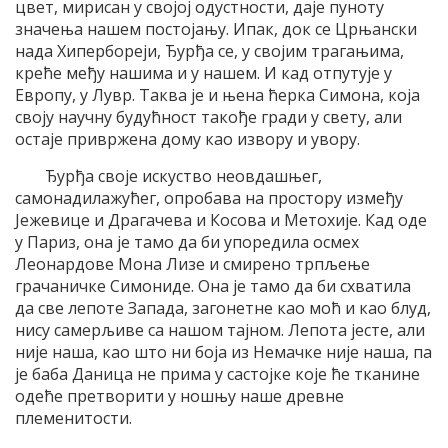
цвет, мирисан у својој одустности, даје пуноту
значења нашем постојању. Ипак, док се Црњански
нада Хипербореји, Ђурђа се, у својим трагањима,
креће међу нашима и у нашем. И кад отпутује у
Европу, у Лувр. Таква је и њена ћерка Симона, која
своју научну будућност такође гради у свету, али
остаје привржена дому као извору и увору.
Ђурђа своје искуство неовдашњег,
самонадилажућег, опробава на простору између
Јежевице и Драгачева и Косова и Метохије. Кад оде
у Париз, она је тамо да би упоредила осмех
Леонардове Мона Лизе и смирено трпљење
грачаничке Симониде. Она је тамо да би схватила
да све лепоте Запада, загонетне као моћ и као блуд,
нису самерљиве са нашом тајном. Лепота јесте, али
није наша, као што ни боја из Немачке није наша, па
је баба Даница не прима у састојке које ће тканине
одеће претворити у ношњу наше древне
племенитости.