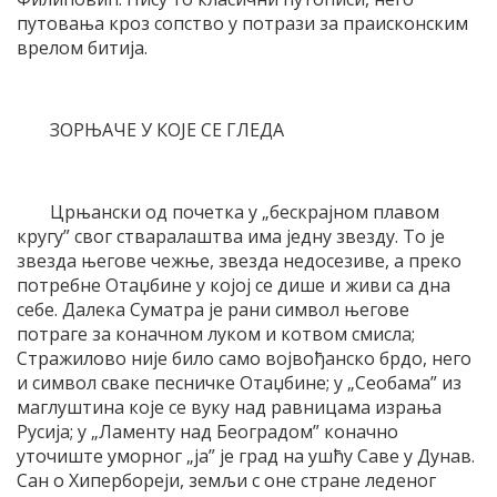
путовања кроз сопство у потрази за праисконским
врелом битија.
ЗОРЊАЧЕ У КОЈЕ СЕ ГЛЕДА
Црњански од почетка у „бескрајном плавом
кругу” свог стваралаштва има једну звезду. То је
звезда његове чежње, звезда недосезиве, а преко
потребне Отаџбине у којој се дише и живи са дна
себе. Далека Суматра је рани символ његове
потраге за коначном луком и котвом смисла;
Стражилово није било само војвођанско брдо, него
и символ сваке песничке Отаџбине; у „Сеобама” из
маглуштина које се вуку над равницама израња
Русија; у „Ламенту над Београдом” коначно
уточиште уморног „ја” је град на ушћу Саве у Дунав.
Сан о Хипербореји, земљи с оне стране леденог