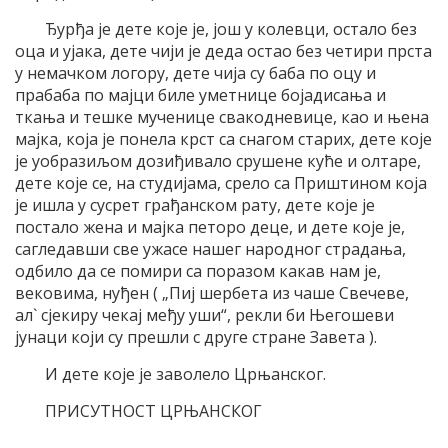
Ђурђа је дете које је, још у колевци, остало без
оца и ујака, дете чији је деда остао без четири прста
у немачком логору, дете чија су баба по оцу и
прабаба по мајци биле уметнице бојадисања и
ткања и тешке мученице свакодневице, као и њена
мајка, која је понела крст са снагом старих, дете које
је уобразиљом дозиђивало срушене куће и олтаре,
дете које се, на студијама, срело са Приштином која
је ишла у сусрет грађанском рату, дете које је
постало жена и мајка петоро деце, и дете које је,
сагледавши све ужасе нашег народног страдања,
одбило да се помири са поразом какав нам је,
вековима, нуђен ( „Пиј шербета из чаше Свечеве,
ал` сјекиру чекај међу уши“, рекли би Његошеви
јунаци који су прешли с друге стране Завета ).
И дете које је заволело Црњанског.
ПРИСУТНОСТ ЦРЊАНСКОГ