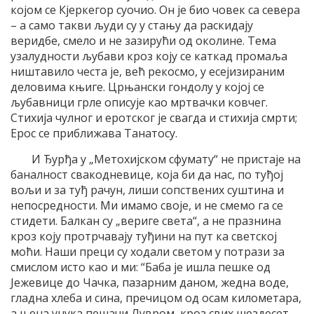
којом се Кјеркегор суочио. Он је био човек са севера
– а само такви људи су у стању да раскидају
веридбе, смело и не зазирући од околине. Тема
узалудности љубави кроз коју се каткад промаља
ништавило честа је, већ рекосмо, у есејизираним
деловима књиге. Црњански гондолу у којој се
љубавници грле описује као мртвачки ковчег.
Стихија чулног и еротског је свагда и стихија смрти;
Ерос се приближава Танатосу.
И Ђурђа у „Метохијском сфумату“ не пристаје на
баналност свакодневице, која би да нас, по туђој
вољи и за туђ рачун, лиши сопствених суштина и
непосредности. Ми имамо своје, и не смемо га се
стидети. Балкан су „вериге света“, а не празнина
кроз коју протрчавају туђини на пут ка светској
моћи. Наши преци су ходали светом у потрази за
смислом исто као и ми: “Баба је ишла пешке од
Јежевице до Чачка, пазарним даном, жедна воде,
гладна хлеба и сина, пречицом од осам километара,
а њена унука пешачи Лувром, кроз свих шездесет