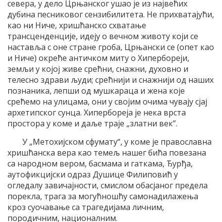
севера, у дело Црњанског ушао је из највећих
дубина песниковог сензибилитета. Не прихватајући,
као ни Ниче, хришћанско схватање
трансценденције, идеју о вечном животу који се
наставља с оне стране гроба, Црњански се (опет као
и Ниче) окреће античком миту о Хипербореји,
земљи у којој живе срећни, снажни, духовно и
телесно здрави људи; срећнији и снажнији од наших
познаника, лепши од мушкараца и жена које
срећемо на улицама, они у својим очима чувају сјај
архетипског сунца. Хипербореја је нека врста
простора у коме и даље траје „златни век”.
У „Метохијском сфумату“, у коме је православна
хришћанска вера као темељ нашег бића повезана
са народном вером, басмама и гаткама, Ђурђа,
аутофикцијски одраз Душице Филиповић у
огледалу завичајности, смислом обасјаног предела
порекла, трага за могућношћу самонадилажења
кроз суочавање са трагедијама личним,
породичним, националним.