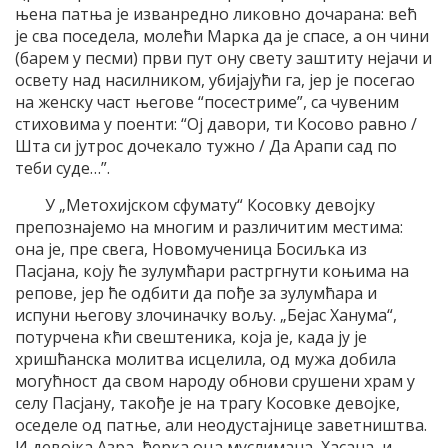
њена патња је изванредно ликовно дочарана: већ
је сва поседела, молећи Марка да је спасе, а он чини
(барем у песми) први пут ону свету заштиту нејачи и
освету над насилником, убијајући га, јер је посегао
на женску част његове “посестриме”, са чувеним
стиховима у поенти: “Ој давори, ти Косово равно /
Шта си јутрос дочекало тужно / Да Арапи сад по
теби суде…”.
У „Метохијском сфумату“ Косовку девојку
препознајемо на многим и различитим местима:
она је, пре свега, Новомученица Босиљка из
Пасјана, коју ће зулумћари растргнути коњима на
репове, јер ће одбити да пође за зулумћара и
испуни његову злочиначку вољу. „Бејас Ханума“,
потурчена кћи свештеника, која је, када ју је
хришћанска молитва исцелила, од мужа добила
могућност да свом народу обнови срушени храм у
селу Пасјану, такође је на трагу Косовке девојке,
оседеле од патње, али неодустајнице заветништва.
И девојка Азра, ћерка оца муслимана, Хасана, и