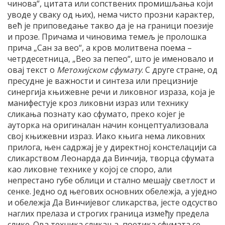
чинова“, цитата или сопствених промишљања који
уводе у сваку од њих), нема чисто прозни карактер,
већ је приповедање такво да је на граници поезије
и прозе. Причама и чиновима темељ је пролошка
прича „Сан за вео“, а кров молитвена поема –
четрдесетница, „Вео за пепео“, што је именовало и
овај текст о
Метохијском сфумату
. С друге стране, од
пресудне је важности и синтеза или прецизније
синергија књижевне речи и ликовног израза, која је
манифестује кроз ликовни израз или технику
сликања познату као сфумато, преко којег је
ауторка на оригиналан начин концептуализовала
свој књижевни израз. Иако књига нема ликовних
прилога, њен садржај је у директној констелацији са
сликарством Леонарда да Винчија, творца сфумата
као ликовне технике у којој се споро, али
непрестано губе облици и стално мешају светлост и
сенке. Једно од његових основних обележја, а уједно
и обележја Да Винчијевог сликарства, јесте одсуство
наглих прелаза и строгих граница између предела
слике. Ова техника сликања, поетика сфумата се