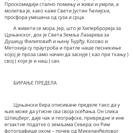
Проскомидији стално помињу и живи и умрли, а
молитва је, како каже Свети Јустин Ћелијски,
просфора умешена од суза и срца.
А живети се мора. Јер, што је Хиперброреја за
Црњанског, док је Света Земља Лазарева за
Душицу Филиповић и њену Ђурђу. Косово и
Метохија су праутроба и пратле наше песникиње
којој је проза само начин да заснује ( као при ткању )
свој ( који је и наш ) сан.
БИРАЊЕ ПРЕДЕЛА
Црњански бира описиване пределе тако да у
њих може да утисне сва своја осећања. Он слика
Шпицберг, даје чак и географске, привредне и ине
егзактне податке о земљама Севера; он Рим
фотографише оком – почев од Микеланђеловог