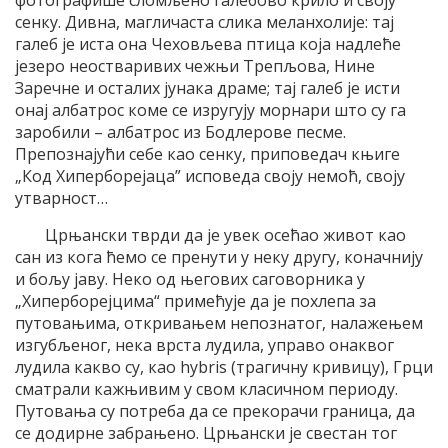
сенку. Дивна, магличаста слика меланхолије: тај
галеб је иста она Чеховљева птица која надлеће
језеро неостваривих чежњи Трепљова, Нине
Заречне и осталих јунака драме; тај галеб је исти
онај албатрос коме се изругују морнари што су га
заробили – албатрос из Бодлерове песме.
Препознајући себе као сенку, приповедач књиге
„Код Хиперборејаца” исповеда своју немоћ, своју
утварност…
Црњански тврди да је увек осећао живот као
сан из кога ћемо се пренути у неку другу, коначнију
и бољу јаву. Неко од његових саговорника у
„Хиперборејцима“ примећује да је похлепа за
путовањима, откривањем непознатог, налажењем
изгубљеног, нека врста лудила, управо онаквог
лудила какво су, као hybris (трагичну кривицу), Грци
сматрали кажњивим у свом класичном периоду.
Путовања су потреба да се прекорачи граница, да
се додирне забрањено. Црњански је свестан тог