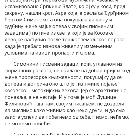
исламизоване Српкиње Злате, којој су у коси, пред
сахрану, нашли крст, Азра која је расла са Ђурђином
ћерком Симоном ( а она покушала да њену и
судбину њене мајке опева у својим писменим
задацима ) потиче из света који је за Косовке
девојке наступио после тешког земаљског пораза,
када је требало изнова живети у измењеним
условима на ивици пропасти и слома.
Симонини писмени задаци, који, углавном из
формалних разлога, не наилазе на добар пријем код
њене професорке књижевности, покушај су да се
допева и доприча оно што је „из тмине појање“
косовско – метохијских векова. Јер се архетипично
понавља, а не нестаје. И у томе је моћ Душице
Филиповић – да нам, својим писањем, не дозволи
да мислимо како живимо као неко други, и да смо
заиста успели да побегнемо од себе. Нисмо, нећемо,
не можемо побећи.
Сама њена Ђурђа је била Косовка девојка, која