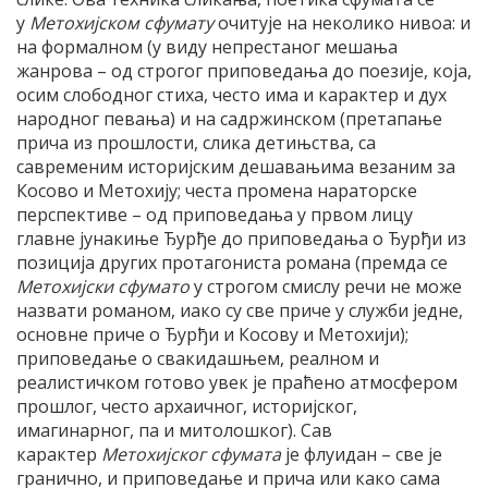
у
Метохијском сфумату
очитује на неколико нивоа: и
на формалном (у виду непрестаног мешања
жанрова – од строгог приповедања до поезије, која,
осим слободног стиха, често има и карактер и дух
народног певања) и на садржинском (претапање
прича из прошлости, слика детињства, са
савременим историјским дешавањима везаним за
Косово и Метохију; честа промена нараторске
перспективе – од приповедања у првом лицу
главне јунакиње Ђурђе до приповедања о Ђурђи из
позиција других протагониста романа (премда се
Метохијски сфумато
у строгом смислу речи не може
назвати романом, иако су све приче у служби једне,
основне приче о Ђурђи и Косову и Метохији);
приповедање о свакидашњем, реалном и
реалистичком готово увек је праћено атмосфером
прошлог, често архаичног, историјског,
имагинарног, па и митолошког). Сав
карактер
Метохијског сфумата
је флуидан – све је
гранично, и приповедање и прича или како сама