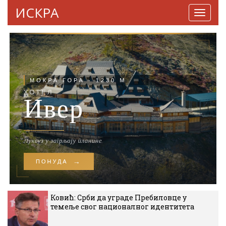
ИСКРА
Навига
Ковић: Срби да уграде Пребиловце у
темеље свог националног идентитета