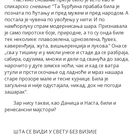
сликарско
сневање
: “Та Ђурђина прабаба била је
позната по ћутању и пред мужем и пред народом. А
постала је чувена по увођењу у нити. И по
намћорлуку спрам модернисања шара. Признавала
је само пиротске боје, природне, а то су онда биле
тек неколике: плавозелена, црнозелена, ђувез,
каверенђија, жута, вишњеренџија и лукова.“ Она се
„сва у тишину и у мисли унесе и стаде да се разбраја,
сабира, одузима, множи и дели од сванућа до заода,
нарочито у дуге зимске ноћи, чак и кад се ватра
утули и прсти скочање од ладноће и мраз нашара
старе прозоре мале и тесне кујнице. Била је
загуљена и није одустајала, никад, док не погоди
зашарак“.
Зар нису такви, као Даница и Наста, били и
ренесансни мајстори?
ШТА СЕ ВИДИ У СВЕТУ БЕЗ ВИЗИЈЕ