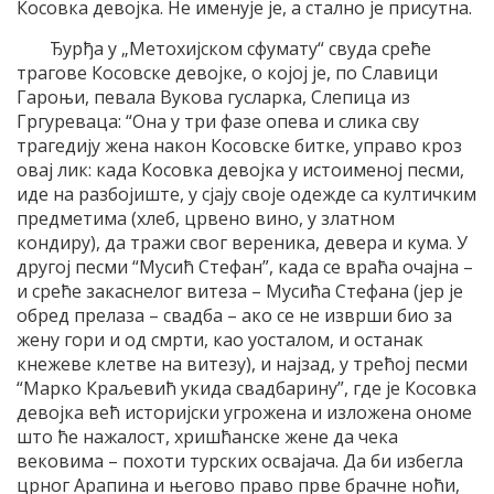
Косовка девојка. Не именује је, а стално је присутна.
Ђурђа у „Метохијском сфумату“ свуда среће
трагове Косовске девојке, о којој је, по Славици
Гароњи, певала Вукова гусларка, Слепица из
Гргуреваца: “Она у три фазе опева и слика сву
трагедију жена након Косовске битке, управо кроз
овај лик: када Косовка девојка у истоименој песми,
иде на разбојиште, у сјају своје одежде са култичким
предметима (хлеб, црвено вино, у златном
кондиру), да тражи свог вереника, девера и кума. У
другој песми “Мусић Стефан”, када се враћа очајна –
и среће закаснелог витеза – Мусића Стефана (јер је
обред прелаза – свадба – ако се не изврши био за
жену гори и од смрти, као уосталом, и останак
кнежеве клетве на витезу), и најзад, у трећој песми
“Марко Краљевић укида свадбарину”, где је Косовка
девојка већ историјски угрожена и изложена ономе
што ће нажалост, хришћанске жене да чека
вековима – похоти турских освајача. Да би избегла
црног Арапина и његово право прве брачне ноћи,