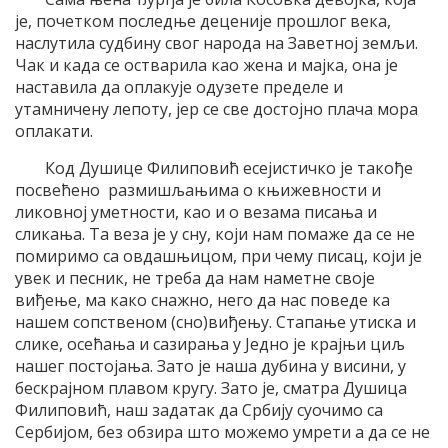
је, почетком последње деценије прошлог века,
наслутила судбину свог народа на Заветној земљи.
Чак и када се остварила као жена и мајка, она је
наставила да оплакује одузете пределе и
утамничену лепоту, јер се све достојно плача мора
оплакати.
Код Душице Филиповић есејистичко је такође
посвећено размишљањима о књижевности и
ликовној уметности, као и о везама писања и
сликања. Та веза је у сну, који нам помаже да се не
помиримо са овдашњицом, при чему писац, који је
увек и песник, не треба да нам наметне своје
виђење, ма како снажно, него да нас поведе ка
нашем сопственом (сно)виђењу. Стапање утиска и
слике, осећања и сазирања у Једно је крајњи циљ
нашег постојања. Зато је наша дубина у висини, у
бескрајном плавом кругу. Зато је, сматра Душица
Филиповић, наш задатак да Србију суочимо са
Сербијом, без обзира што можемо умрети а да се не