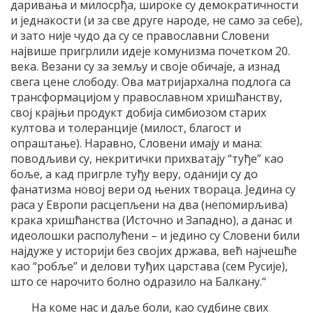
даривања и милосрђа, широке су демократичности
и једнакости (и за све друге народе, не само за себе),
и зато није чудо да су се православни Словени
највише пригрлили идеје комунизма почетком 20.
века. Везани су за земљу и своје обичаје, а изнад
свега цене слободу. Ова матријархална подлога са
трансформацијом у православном хришћанству,
свој крајњи продукт добија симбиозом старих
култова и толеранције (милост, благост и
опраштање). Наравно, Словени имају и мана:
поводљиви су, некритички прихватају “туђе” као
боље, а кад пригрле туђу веру, оданији су до
фанатизма новој вери од њених твораца. Једина су
раса у Европи расцепљени на два (непомирљива)
крака хришћанства (Источно и Западно), а данас и
идеолошки располућени – и једино су Словени били
најдуже у историји без својих држава, већ најчешће
као “робље” и делови туђих царстава (сем Русије),
што се нарочито болно одразило на Балкану.“
На коме нас и даље боли, као судбине свих