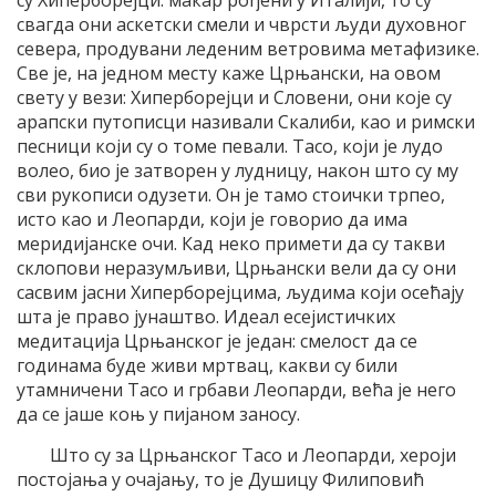
свагда они аскетски смели и чврсти људи духовног
севера, продувани леденим ветровима метафизике.
Све је, на једном месту каже Црњански, на овом
свету у вези: Хиперборејци и Словени, они које су
арапски путописци називали Скалиби, као и римски
песници који су о томе певали. Тасо, који је лудо
волео, био је затворен у лудницу, након што су му
сви рукописи одузети. Он је тамо стоички трпео,
исто као и Леопарди, који је говорио да има
меридијанске очи. Кад неко примети да су такви
склопови неразумљиви, Црњански вели да су они
сасвим јасни Хиперборејцима, људима који осећају
шта је право јунаштво. Идеал есејистичких
медитација Црњанског је један: смелост да се
годинама буде живи мртвац, какви су били
утамничени Тасо и грбави Леопарди, већа је него
да се јаше коњ у пијаном заносу.
Што су за Црњанског Тасо и Леопарди, хероји
постојања у очајању, то је Душицу Филиповић