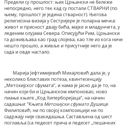
Предели су прошлост: њих Црњански не бележи
непосредно, него тек кад су постали СТВАРНИ (по
њему, прошлост је једина стварност). Његова
религиозна визија у Сестријере је поларна мечка:
живот и присност двају бића, мајке и младунчета, у
леденим олујама Севера. Описујући Рим, Црњански
га доживљава као град слојева, као тле из кога ниче
нешто прошло, а живље и присутније него да је
сада и овде настало.
Марија Јефтимијевић Михајловић дала је, у
неколико блиставих потеза, квинтесенцију
„Метохијског сфумата“, и нама је јасно да је то, на
начин који би и Црњанском импоновао, ново
пиање књиге „Код Хиперборејаца“, на начин
садашњи: “Књига
Метохијски сфумато
Душице
Филиповић, ни по својој композицији ни по
садржају није свакидашња. Састављена од шест
поглавља (са педесет прича и педесет „пешачких