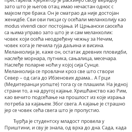
зато што је његов отац имао нечастан однос с
мајком пре брака. Он је сматрао да није достојан
женидбе. Сви ови писци су осећали меланхолију као
modus vivendi свог постојања. И Црњански саосећа
са њима управо зато што је и сам меланхолик:
човек који осећа неодређену чежњу за Нечим,
човек кога је печила гуја даљина и висина.
Меланхолија је, каже он, остатак древних пловидби,
наслеђе морнара, путника, сањалица, месечара.
Наслеђе поларне ноћи у којој сија Сунце.
Меланхолија се провлачи кроз све што створи
Север – од сага до Ибзенових драма… А Грци
(Медитеранци уопште) тога су се плашили. На једној
страни то, а на другој кајање. Хришћанство као Рим,
као вечито подсећање на прошлост из које израња
потреба за кајањем. Због свега. А кајање је страшно
јер се човек сећа свега што је пропустио.
Ђурђа је студентску младост провела у
Приштини, и сву је знала, од врха до дна. Сада, када