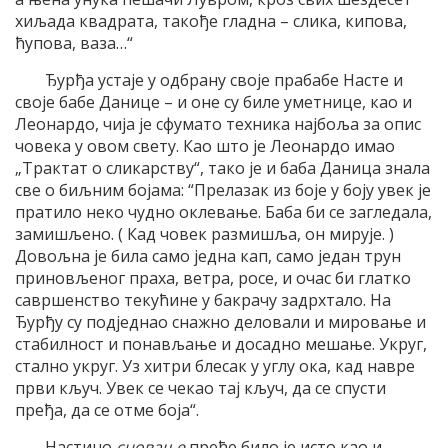
хиљада квадрата, такође гладна – слика, кипова,
ћупова, ваза…“
Ђурђа устаје у одбрану своје прабабе Насте и
своје бабе Данице – и оне су биле уметнице, као и
Леонардо, чија је сфумато техника најбоља за опис
човека у овом свету. Као што је Леонардо имао
„Трактат о сликарству“, тако је и баба Даница знала
све о биљним бојама: “Прелазак из боје у боју увек је
пратило неко чудно оклевање. Баба би се загледала,
замишљено. ( Кад човек размишља, он мирује. )
Довољна је била само једна кап, само један трун
приновљеног праха, ветра, росе, и очас би глатко
савршенство текућине у бакрачу задрхтало. На
Ђурђу су подједнао снажно деловали и мировање и
стабилност и понављање и досадно мешање. Укруг,
стално укруг. Уз хитри блесак у углу ока, кад навре
први кључ. Увек се чекао тај кључ, да се спусти
пређа, да се отме боја“.
Настино
сновање
пређе било је исто као и