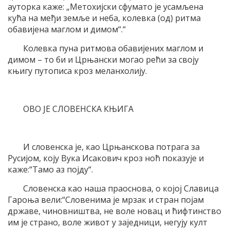
ауторка каже: „Метохијски сфумато је усамљена
кућа на међи земље и неба, колевка (од) ритма
обавијена маглом и димом“.“
Колевка пуна ритмова обавијених маглом и
димом – то би и Црњански могао рећи за своју
књигу путописа кроз меланхолију.
ОВО ЈЕ СЛОВЕНСКА КЊИГА
И словенска је, као Црњанскова потрага за
Русијом, коју Вука Исакович кроз ноћ показује и
каже:“Тамо аз појду“.
Словенска као наша праоснова, о којој Славица
Гароња вели:“Словенима је мрзак и стран појам
државе, чиновништва, не воле новац и ћифтинство
им је страно, воле живот у заједници, негују култ