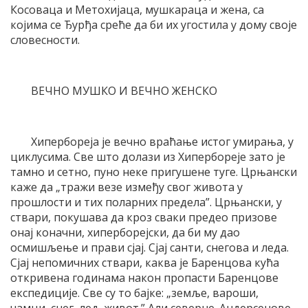
Косоваца и Метохијаца, мушкараца и жена, са
којима се Ђурђа среће да би их угостила у дому своје
словесности.
ВЕЧНО МУШКО И ВЕЧНО ЖЕНСКО
Хипербореја је вечно враћање истог умирања, у
циклусима. Све што долази из Хипербореје зато је
тамно и сетно, пуно неке пригушене туге. Црњански
каже да „тражи везе између свог живота у
прошлости и тих поларних предела”. Црњански, у
ствари, покушава да кроз сваки предео призове
онај коначни, хиперборејски, да би му дао
осмишљење и прави сјај. Сјај санти, снегова и леда.
Сјај непомичних ствари, каква је Баренцова кућа
откривена годинама након пропасти Баренцове
експедиције. Све су то бајке: „земље, вароши,
чамци, снег, лед, живот.” Али северне. Андерсенове.