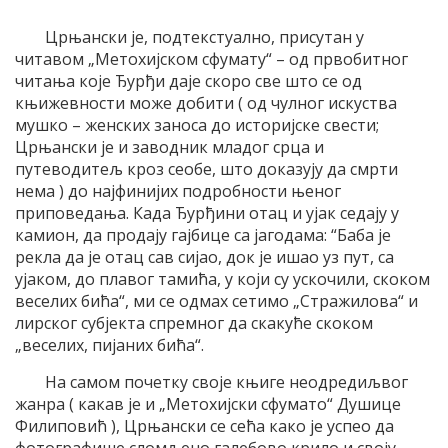
Црњански је, подтекстуално, присутан у
читавом „Метохијском сфумату“ – од првобитног
читања које Ђурђи даје скоро све што се од
књижевности може добити ( од чулног искуства
мушко – женских заноса до историјске свести;
Црњански је и заводник младог срца и
путеводитељ кроз сеобе, што доказују да смрти
нема ) до најфинијих подробности њеног
приповедања. Када Ђурђини отац и ујак седају у
камион, да продају гајбице са јагодама: “Баба је
рекла да је отац сав сијао, док је ишао уз пут, са
ујаком, до плавог тамића, у који су ускочили, скоком
веселих бића“, ми се одмах сетимо „Стражилова“ и
лирског субјекта спремног да скакуће скоком
„веселих, пијаних бића“.
На самом почетку своје књиге неодредиљвог
жанра ( какав је и „Метохијски сфумато“ Душице
Филиповић ), Црњански се сећа како је успео да
фотографише сломљено галебово крило и своју