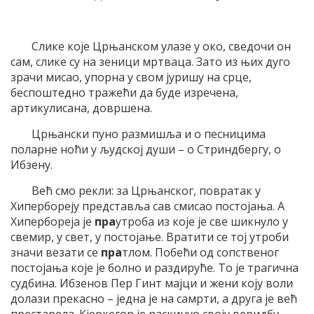
Слике које Црњанском улазе у око, сведочи он
сам, слике су на зеници мртваца. Зато из њих дуго
зрачи мисао, упорна у свом јуришу на срце,
беспоштедно тражећи да буде изречена,
артикулисана, довршена.
Црњански пуно размишља и о песницима
поларне ноћи у људској души – о Стриндбергу, о
Ибзену.
Већ смо рекли: за Црњанског, повратак у
Хипербореју представља сав смисао постојања. А
Хипербореја је
пра
утроба из које је све шикнуло у
свемир, у свет, у постојање. Вратити се тој утроби
значи везати се
пра
тлом. Побећи од сопственог
постојања које је болно и раздируће. То је трагична
судбина. Ибзенов Пер Гинт мајци и жени коју воли
долази прекасно – једна је на самрти, а друга је већ
престарела. Кјеркегор је раскинуо своју веридбу