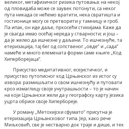
великог, метафизичког ризика путовања: на некој
од пловидаба може се заувек потонути, са неког
пута никада се нећемо вратити, нека свратишта и
гостионице могу се претворити у тамницу и гроб.
Па ипак, он иде даље, пркосећи стихијама. Каже да
је свагда имао осећај нереда у стварности; и још –
да је желео да ишчезне у даљини. То ишчезнуће, та
етеризација, тај бег од сопственог „овде” и „сада”
намеће и много елемената форми саме књиге „Код
Хиперборејаца”.
Присуство медитативног, есејистичког, и
присуство путописног код Црњанског из истог су
извора: размишљати о свом ишчезнућу и путовати
кроз измаглицу своје унутрашњости – то је начин
на који Црњански жели да у географску карту језика
уцрта обрисе своје Хипербореје.
У роману „Метохијски сфумато“ присутна је
етеризација Црњансковог типа. Јер, како рече
Миљковић, све је нестварно док траје и дише, и тек