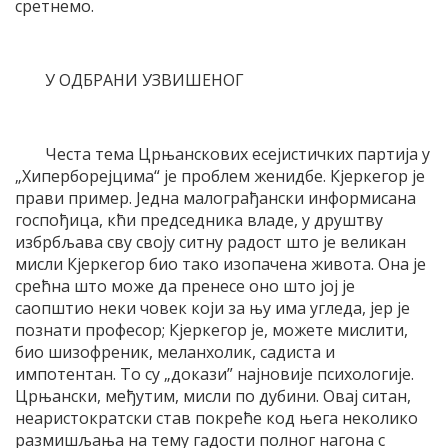
сретнемо.
У ОДБРАНИ УЗВИШЕНОГ
Честа тема Црњанскових есејистичких партија у
„Хиперборејцима“ је проблем женидбе. Кјеркегор је
прави пример. Једна малограђански информисана
госпођица, кћи председника владе, у друштву
избрбљава сву своју ситну радост што је великан
мисли Кјеркегор био тако изопачена живота. Она је
срећна што може да пренесе оно што јој је
саопштио неки човек који за њу има угледа, јер је
познати професор; Кјеркегор је, можете мислити,
био шизофреник, меланхолик, садиста и
импотентан. То су „докази” најновије психологије.
Црњански, међутим, мисли по дубини. Овај ситан,
неаристократски став покреће код њега неколико
размишљања на тему гадости полног нагона с