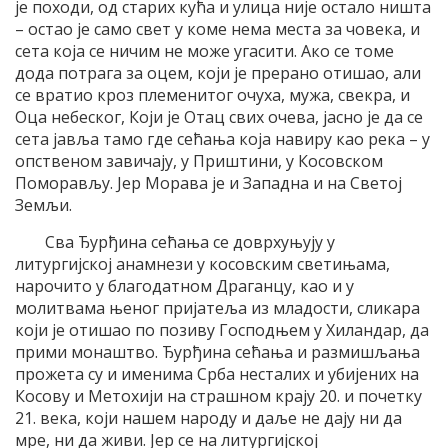
је походи, од старих кућа и улица није остало ништа
– остао је само свет у коме нема места за човека, и
сета која се ничим не може угасити. Ако се томе
дода потрага за оцем, који је прерано отишао, али
се вратио кроз племенитог очуха, мужа, свекра, и
Оца небеског, Који је Отац свих очева, јасно је да се
сета јавља тамо где сећања која навиру као река – у
опственом завичају, у Приштини, у Косовском
Поморављу. Јер Морава је и Западна и на Светој
Земљи.
Сва Ђурђина сећања се доврхуњују у
литургијској анамнези у косовским светињама,
нарочито у благодатном Драганцу, као и у
молитвама њеног пријатеља из младости, сликара
који је отишао по позиву Господњем у Хиландар, да
прими монаштво. Ђурђина сећања и размишљања
прожета су и именима Срба несталих и убијених на
Косову и Метохији на страшном крају 20. и почетку
21. века, који нашем народу и даље не дају ни да
мре, ни да живи. Јер се на литургијској