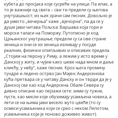
кубета до просјака које сусреће на улици. Па ипак, а
то је важније од свега – сви ти предели су његова
унутрашњост; из њих зрачи сам песник. Довољно је
да уместо „вечерња” каже „вјечорна”, па да се у
души јави читава Пољска: Варшава која гори и
морски таласи на Поморжу. Путописно је код
Црњанског унутрашње; предели су са ове стране
зеница и они се из зеница изливају у посуде
реалних, физички опипљивих и описивих предела.
„Стојим на перону у Риму, а лежим у исто време у
Данској у житу, и чујем како шеве нада мном и даље
кликћу, у небу”, каже песник. Кроз њега промичу
тундре и ледено острво Јан Мајен; Андерсенова
кућа претвара се у читаву Данску и он тврди да је у
Данској све као код Андерсена. Обале Севера су
дивно описане као пејзажи сете: зими су тужне,
пусте, као мисли које обузимају усамљена човека, а
лети се на њима јави весело жуто цвеће (то су
осмеси усамљеника који се срео с неком Лепотом,
усамљеника који је поново доживео живот).