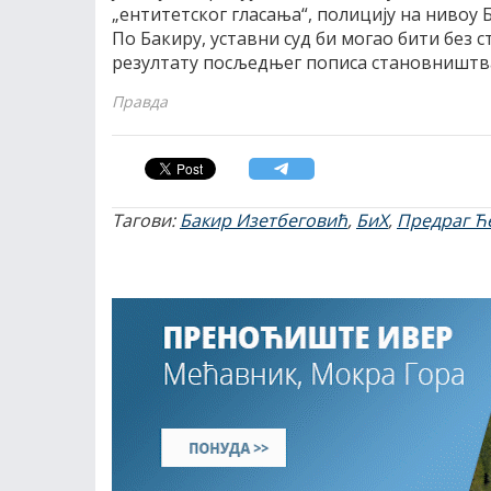
„ентитетског гласања“, полицију на нивоу 
По Бакиру, уставни суд би могао бити без 
резултату посљедњег пописа становништва
Правда
Тагови:
Бакир Изетбеговић
,
БиХ
,
Предраг Ћ