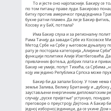
То и јесте оно најопасније. Бакиру се 
по том питању праве луди. Бакирово понаш
битку против америчког предсједника Тра
букне ратни пламен. Да ли је Бакир фитиљ, I
Косову и у БиХ, потпала?
Има Бакир слуха и за регионалну полити
Рама Тачију да завади Србе из Косовске Ми
Метод Србе на Србе у његовом дуњалуку по
рату је постојала категорија „Алијини Срби“,
функцији политике Алије Изетбеговића. Дан
привлачних фотеља, добрих плата и привиле
Бакир не умије, попут Тихића, са Србима „н
коју им једино Република Српска може пру
Бакир би да запали Босну. У томе нема
земље Залива, Велику Британију и „дубоку
заустављени енергичним дипломатским реаг
случају „руске пријетње“ устукнуо, понуди
преговоре о преустроју Дејтона. А Бакир би
једној изборној јединици, да се укине Дом