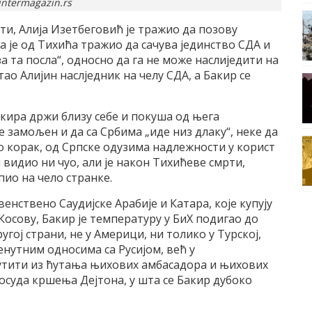
intermagazin.rs
мрти, Алија Изетбеговић је тражио да позову
а је од Тихића тражио да сачува јединство СДА и
а та посла“, односно да га не може наслиједити на
тао Алијин наслједник на челу СДА, а Бакир се
акира држи близу себе и покуша од њега
е замољен и да са Србима „иде низ длаку“, неке да
 по корак, од Српске одузима надлежности у корист
 видио ни чуо, али је након Тихићеве смрти,
пио на чело странке.
нствено Саудијске Арабије и Катара, које купују
осову, Бакир је температуру у БиХ подигао до
гој страни, не у Америци, ни толико у Турској,
енутним односима са Русијом, већ у
утити из ћутања њихових амбасадора и њихових
 осуда кршења Дејтона, у шта се Бакир дубоко