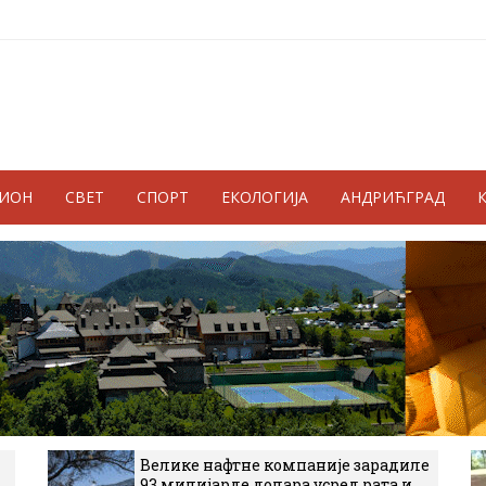
ГИОН
СВЕТ
СПОРТ
ЕКОЛОГИЈА
АНДРИЋГРАД
Велике нафтне компаније зарадиле
93 милијарде долара усред рата и