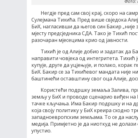
Фото: 
Негдје пред сам свој крај, скоро на са
Сулејмана Тихића. Пред више свједока Алиј
БиХ, нагласивши да његов син Бакир „није з
мјесту предсједника СДА. Тако је Тихић пос
разочаран мјесецима крио од јавности.
Тихић је од Алије добио и задатак да Б
направити човјека од интегритета. Тихић ј
купује, друге да уцјењује, и полако, корак
БиХ. Бакир се за Тихићевог мандата није ни
баштинећи оставштину свог оца Алије, дос
Користећи подршку земаља Залива, прве
земљу у БиХ и проводе сценарио виђен на К
тачке кључања. Има Бакир подршку и на дру
која своју политику у БиХ креира сходно тр
западноевропским земљама. То се да насл
медија. Примјетно је да ниоткуд не долази
упустио.