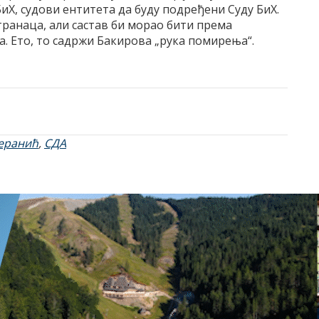
БиХ, судови ентитета да буду подређени Суду БиХ.
странаца, али састав би морао бити према
. Ето, то садржи Бакирова „рука помирења“.
еранић
,
СДА