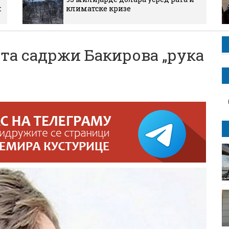
м
климатске кризе
а садржи Бакирова „рука