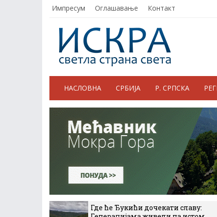
Импресум
Оглашавање
Контакт
НАСЛОВНА
СРБИЈА
Р. СРПСКА
РЕ
Где ће Ђукићи дочекати славу:
Генерацијама живели на истом