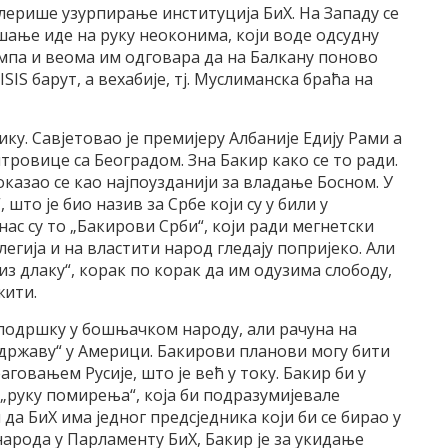
толерише узурпирање институција БиХ. На Западу се
ање иде на руку неоконима, који воде одсудну
мпа и веома им одговара да на Балкану поново
SIS барут, а вехабије, тј. Муслиманска браћа на
ку. Савјетовао је премијеру Албаније Едију Рами а
тровице са Београдом. Зна Бакир како се то ради.
казао се као најпоузданији за владање Босном. У
 што је био назив за Србе који су у били у
ас су то „Бакирови Срби“, који ради мегнетски
гија и на властити народ гледају попријеко. Али
из длаку“, корак по корак да им одузима слободу,
жити.
 подршку у бошњачком народу, али рачуна на
 државу“ у Америци. Бакирови планови могу бити
овањем Русије, што је већ у току. Бакир би у
о „руку помирења“, која би подразумијевале
 да БиХ има једног предсједника који би се бирао у
 народа у Парламенту БиХ, Бакир је за укидање