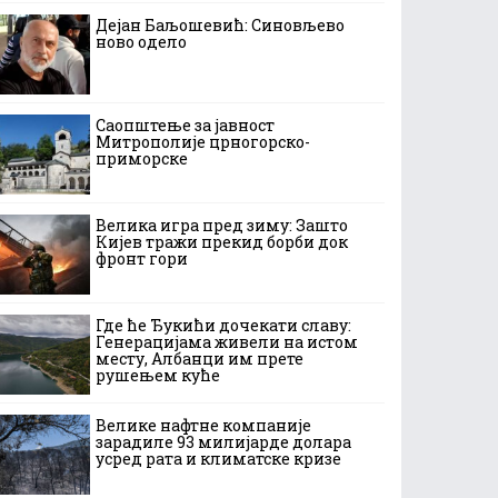
Дејан Баљошевић: Синовљево
ново одело
Саопштење за јавност
Митрополије црногорско-
приморске
Велика игра пред зиму: Зашто
Кијев тражи прекид борби док
фронт гори
Где ће Ђукићи дочекати славу:
Генерацијама живели на истом
месту, Албанци им прете
рушењем куће
Велике нафтне компаније
зарадиле 93 милијарде долара
усред рата и климатске кризе