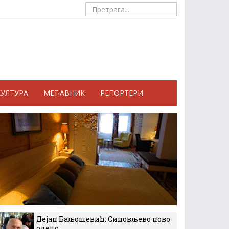
КУЛТУРА
МЕЋАВНИК
РЕПОРТЕРИ
Дејан Баљошевић: Синовљево ново
одело