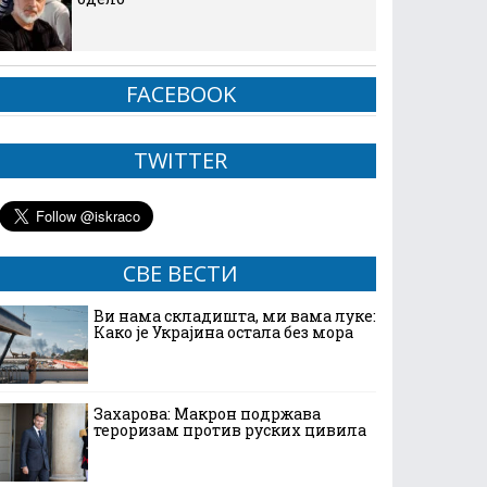
FACEBOOK
TWITTER
СВЕ ВЕСТИ
Ви нама складишта, ми вама луке:
Како је Украјина остала без мора
Захарова: Макрон подржава
тероризам против руских цивила