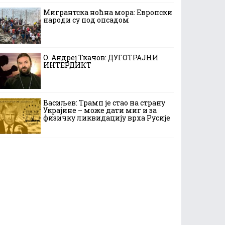
Мигрантска ноћна мора: Европски
народи су под опсадом
О. Андреј Ткачов: ДУГОТРАЈНИ
ИНТЕРДИКТ
Васиљев: Трамп је стао на страну
Украјине – може дати миг и за
физичку ликвидацију врха Русије