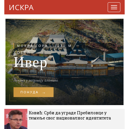
ИСКРА
Навига
Ковић: Срби да уграде Пребиловце у
темеље свог националног идентитета