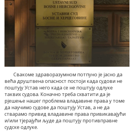
Свакоме здраворазумном потпуно је јасно да
већа друштвена опасност постоји када судови не
поштују Устав него када се не поштују одлуке
таквих судова. Коначно треба схватити да је
рјешење нашег проблема владавине права у томе
да научимо судове да поштују Устав, а не да
стварамо привид владавине права привикавајући
и/или тјерајући људе да поштују противправне
судске одлуке.