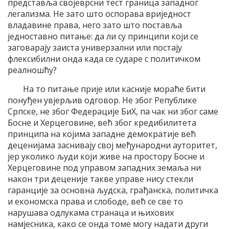
представља својеврсни тест граница западног
легализма. Не зато што оспорава вриједност
владавине права, него зато што поставља
једноставно питање: да ли су принципи који се
заговарају заиста универзални или постају
флексибилни онда када се сударе с политичком
реалношћу?
На то питање прије или касније мораће бити
понуђен увјерљив одговор. Не због Републике
Српске, не због Федерације БиХ, па чак ни због саме
Босне и Херцеговине, већ због кредибилитета
принципа на којима западне демократије већ
деценијама заснивају свој међународни ауторитет,
јер уколико људи који живе на простору Босне и
Херцеговине под управом западних земаља ни
након три деценије такве управе нису стекли
гаранције за основна људска, грађанска, политичка
и економска права и слободе, већ се све то
нарушава одлукама странаца и њихових
намјесника, како се онда томе могу надати други