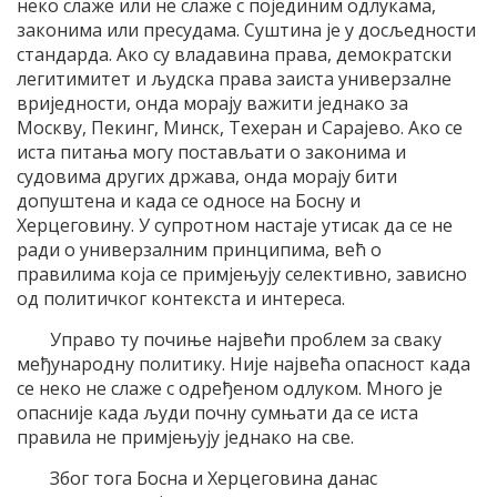
неко слаже или не слаже с појединим одлукама,
законима или пресудама. Суштина је у досљедности
стандарда. Ако су владавина права, демократски
легитимитет и људска права заиста универзалне
вриједности, онда морају важити једнако за
Москву, Пекинг, Минск, Техеран и Сарајево. Ако се
иста питања могу постављати о законима и
судовима других држава, онда морају бити
допуштена и када се односе на Босну и
Херцеговину. У супротном настаје утисак да се не
ради о универзалним принципима, већ о
правилима која се примјењују селективно, зависно
од политичког контекста и интереса.
Управо ту почиње највећи проблем за сваку
међународну политику. Није највећа опасност када
се неко не слаже с одређеном одлуком. Много је
опасније када људи почну сумњати да се иста
правила не примјењују једнако на све.
Због тога Босна и Херцеговина данас