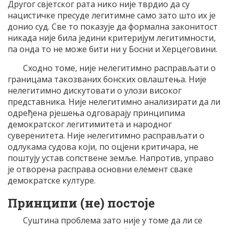
Другог свјетског рата нико није тврдио да су
нацистичке пресуде легитимне само зато што их је
донио суд. Све то показује да формална законитост
никада није била једини критеријум легитимности,
па онда то не може бити ни у Босни и Херцеговини.
Сходно томе, није нелегитимно расправљати о
границама такозваних бонских овлаштења. Није
нелегитимно дискутовати о улози високог
представника. Није нелегитимно анализирати да ли
одређена рјешења одговарају принципима
демократског легитимитета и народног
суверенитета. Није нелегитимно расправљати о
одлукама судова који, по оцјени критичара, не
поштују устав сопствене земље. Напротив, управо
је отворена расправа основни елемент сваке
демократске културе.
Принципи (не) постоје
Суштина проблема зато није у томе да ли се