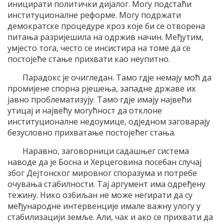
иницирати политички дијалог. Могу подстаћи
институционалне реформе. Могу подржати
демократске процедуре кроз које би се отворена
питања разријешила на одржив начин. Међутим,
умјесто тога, често се инсистира на томе да се
постојеће стање прихвати као неупитно.
Парадокс је очигледан. Тамо гдје немају моћ да
промијене спорна рјешења, западне државе их
јавно проблематизују. Тамо гдје имају највећи
утицај и највећу могућност да отклоне
институционалне недоумице, одједном заговарају
безусловно прихватање постојећег стања.
Наравно, заговорници садашњег система
наводе да је Босна и Херцеговина посебан случај
због Дејтонског мировног споразума и потребе
очувања стабилности. Тај аргумент има одређену
тежину. Нико озбиљан не може негирати да су
међународне интервенције имале важну улогу у
стабилизацији земље. Али, чак и ако се прихвати да