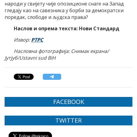
народи у свијету чије опозиционе снаге на Запад
гледају као на савезника у борби за демократски
поредак, слободе и људска права?
Наслов и опрема текста: Нови Стандард
Извор:
РТРС
Насловна фотографија: Снимак екрана/
Јутјуб/Ustavni sud BiH
FACEBOOK
TWITTER