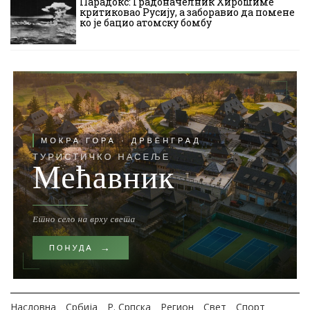
Парадокс: Градоначелник Хирошиме
критиковао Русију, а заборавио да помене
ко је бацио атомску бомбу
Насловна
Србија
Р. Српска
Регион
Свет
Спорт