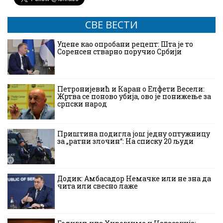
СВЕ ВЕСТИ
Уцене као опробани рецепт: Шта је то
Соренсен стварно поручио Србији
Петронијевић и Каран о Елфети Весели:
Жртва се поново убија, ово је понижење за
српски народ
Приштина подигла још једну оптужницу
за „ратни злочин“: На списку 20 људи
Додик: Амбасадор Немачке или не зна да
чита или свесно лаже