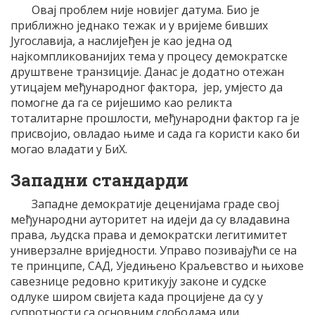
Овај проблем није новијег датума. Био је
приближно једнако тежак и у вријеме бивших
Југославија, а наслијеђен је као једна од
најкомпликованијих тема у процесу демократске
друштвене транзиције. Данас је додатно отежан
утицајем међународног фактора, јер, умјесто да
помогне да га се ријешимо као реликта
тоталитарне прошлости, међународни фактор га је
присвојио, овладао њиме и сада га користи како би
могао владати у БиХ.
Западни стандарди
Западне демократије деценијама граде свој
међународни ауторитет на идеји да су владавина
права, људска права и демократски легитимитет
универзалне вриједности. Управо позивајући се на
те принципе, САД, Уједињено Краљевство и њихове
савезнице редовно критикују законе и судске
одлуке широм свијета када процијене да су у
супротности са основним слободама или