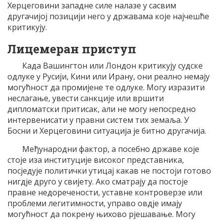
Херцеговини западне силе налазе у сасвим
другачијој позицији него у државама које најчешће
критикују.
Лицемеран приступ
Када Вашингтон или Лондон критикују судске
одлуке у Русији, Кини или Ирану, они реално немају
могућност да промијене те одлуке. Могу изразити
неслагање, увести санкције или вршити
дипломатски притисак, али не могу непосредно
интервенисати у правни систем тих земаља. У
Босни и Херцеговини ситуација је битно другачија.
Међународни фактор, а посебно државе које
стоје иза институције високог представника,
посједује политички утицај какав не постоји готово
нигдје друго у свијету. Ако сматрају да постоје
правне недоречености, уставне контроверзе или
проблеми легитимности, управо овдје имају
могућност да покрену њихово рјешавање. Могу