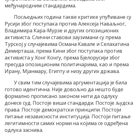
међународним стандардима.
Посљедњих година такве критике упућиване су
Русији због поступака против Алексеја Наваљног,
Владимира Кара-Мурзе и других опозиционих
активиста. Слични ставови заузимани су према
Турској у случајевима Османа Кавале и Селахатина
Демирташа, према Кини због поступака против
активиста у Хонг Конгу, према Бјелорусији због
пресуда опозиционим политичарима, као и према
Ирану, Мјанмару, Египту и низу других држава.
У свим тим случајевима аргументација је била
готово идентична. Није довољно да нешто буде
формално прописано законом нити да одлуку
донесе суд. Постоје виши стандарди. Постоје људска
права. Постоје демократски принципи. Постоји
питање независности институција. Постоји питање
легитимности самих норми на којима се одређена
одлука заснива.