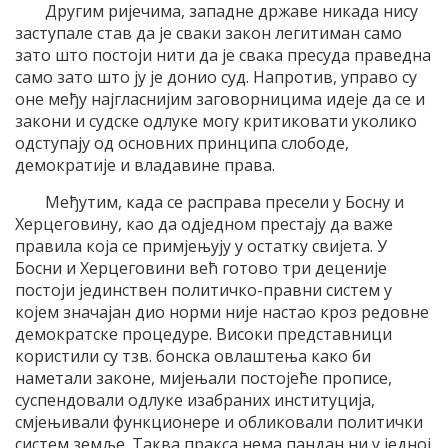
Другим ријечима, западне државе никада нису
заступале став да је сваки закон легитиман само
зато што постоји нити да је свака пресуда праведна
само зато што ју је донио суд. Напротив, управо су
оне међу најгласнијим заговорницима идеје да се и
закони и судске одлуке могу критиковати уколико
одступају од основних принципа слободе,
демократије и владавине права.
Међутим, када се расправа пресели у Босну и
Херцеговину, као да одједном престају да важе
правила која се примјењују у остатку свијета. У
Босни и Херцеговини већ готово три деценије
постоји јединствен политичко-правни систем у
којем значајан дио норми није настао кроз редовне
демократске процедуре. Високи представници
користили су тзв. бонска овлаштења како би
наметали законе, мијењали постојеће прописе,
суспендовали одлуке изабраних институција,
смјењивали функционере и обликовали политички
систем земље. Таква пракса нема пандан ни у једној