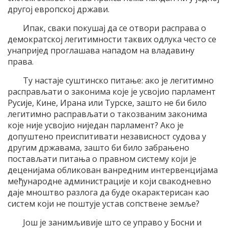
другој европској држави.
Ипак, сваки покушај да се отвори расправа о
демократској легитимности таквих одлука често се
унапријед проглашава нападом на владавину
права.
Ту настаје суштинско питање: ако је легитимно
расправљати о законима које је усвојио парламент
Русије, Кине, Ирана или Турске, зашто не би било
легитимно расправљати о такозваним законима
које није усвојио ниједан парламент? Ако је
допуштено преиспитивати независност судова у
другим државама, зашто би било забрањено
постављати питања о правном систему који је
деценијама обликован ванредним интервенцијама
међународне администрације и који свакодневно
даје мноштво разлога да буде окарактерисан као
систем који не поштује устав сопствене земље?
Још је занимљивије што се управо у Босни и