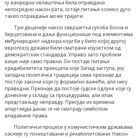
су ванредна овлаштења била оправдана
непосредно након рата, остаје питање колико дуго
такво оправдање може трајати.
Три деценије након завршетка сукоба Босна и
Херцеговина и даље функционише под елементима
међународног надзора који би у било којој другој
европској држави били сматрани изузетком од
демократских стандарда. Управо зато проблем
више није само правни. Он постаје питање
кредибилитета принципа које Запад заступа, јер
западна политичка традиција сама признаје да
постоје закони који су формално важећи, али нису
праведни. Признаје да постоје судске одлуке које су
донесене у складу са процедурама, али ипак
представљају неправду. Пресуде из времена
апартхејда данас се не сматрају симболом
владавине права.
Политички процеси у комунистичким државама
касније су поништавани и рехабилитовани. Након