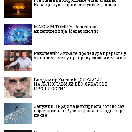
Годишњица Хирошиме и Нагасакија:
Какав је нуклеарни статус света данас
МАКСИМ ТОМИЋ: Вештачка
интелигенција, Мегалополис
Ракочевић: Хиљаде процедура прерастају
у непремостиву препреку слободи медија
Владимир Умељић: „ОЛУЈА“ ЈЕ
НАЈБЛИСТАВИЈИ ДЕО ХРВАТСКЕ
ПРОШЛОСТИ“
Залужни: Украјина је исцрпела готово сав
војни арсенал, Русија пронашла одговор
на све