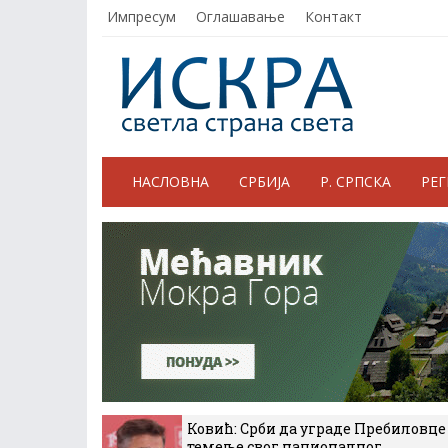
Импресум
Оглашавање
Контакт
НАСЛОВНА
СРБИЈА
Р. СРПСКА
РЕ
Ковић: Срби да уграде Пребиловце
темеље свог националног