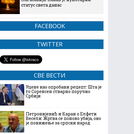
статус света данас
FACEBOOK
TWITTER
СВЕ ВЕСТИ
Уцене као опробани рецепт: Шта је
то Соренсен стварно поручио
Србији
Петронијевић и Каран о Елфети
Весели: Жртва се поново убија, ово
је понижење за српски народ