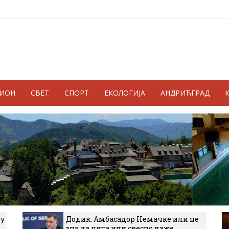
ГИОН
СВЕТ
СПОРТ
ЕКОЛОГИЈА
АНДРИЋГРАД
 у
Додик: Амбасадор Немачке или не
зна да чита или свесно лаже