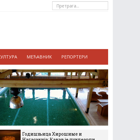
КУЛТУРА
МЕЋАВНИК
РЕПОРТЕРИ
Годишњица Хирошиме и
Нагасакија: Какав је нуклеарни