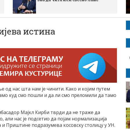
јева истина
ље од нас шта нам је чинити. Како и којим путем
амо куд смо пошли и да ли смо преломили да тамо
басадор Мајкл Кирби тврди да не траже да
, али нас је подсетио да појам нормализација
 и Приштине подразумева косовску столицу у УН.