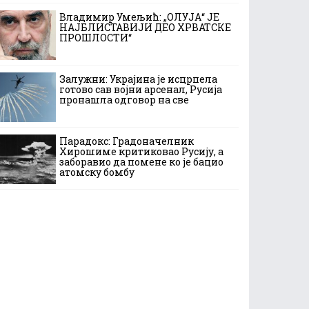
Владимир Умељић: „ОЛУЈА“ ЈЕ
НАЈБЛИСТАВИЈИ ДЕО ХРВАТСКЕ
ПРОШЛОСТИ“
Залужни: Украјина је исцрпела
готово сав војни арсенал, Русија
пронашла одговор на све
Парадокс: Градоначелник
Хирошиме критиковао Русију, а
заборавио да помене ко је бацио
атомску бомбу