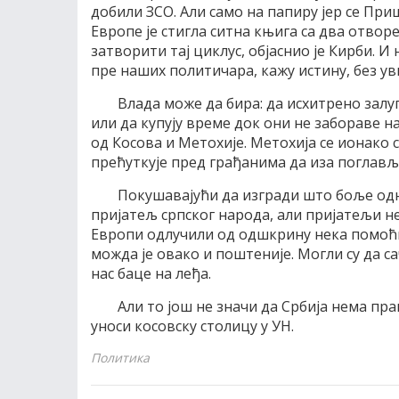
добили ЗСО. Али само на папиру јер се При
Европе је стигла ситна књига са два отворе
затворити тај циклус, објаснио је Кирби. И
пре наших политичара, кажу истину, без ув
Влада може да бира: да исхитрено залуп
или да купују време док они не забораве н
од Косова и Метохије. Метохија се ионако с
прећуткује пред грађанима да иза поглавља 
Покушавајући да изгради што боље одн
пријатељ српског народа, али пријатељи не
Европи одлучили од одшкрину нека помоћн
можда је овако и поштеније. Могли су да с
нас баце на леђа.
Али то још не значи да Србија нема пра
уноси косовску столицу у УН.
Политика