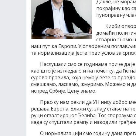
Дакле, не мора
покрајину као с
пуноправну члан
Кирби отвор
домаћи политича
стварно знамо 
наш пут ка Европи. У отвореним поглављим
та нормализација јесте први услов за српс
Наслушали смо се годинама приче да је
као што је изгледало и на почетку, да ће н
сурова правила, која немају везе са правд
смешкамо, ласкамо, жмуримо. Можемо и да 
испред Србије. Цену знамо.
Прво су нам рекли да УН нису добро мес
решава Европа. Ближи су, знају стање на т
руци егзалтираног Ђелића. Тог споразума с
када су спуштали рампу и изводили грађане
О нормализацији смо годину дана прего