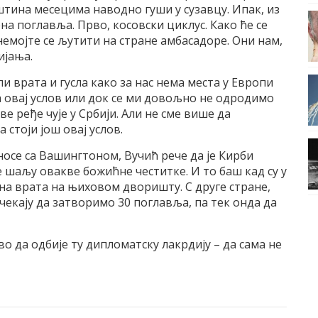
штина месецима наводно гуши у сузавцу. Ипак, из
на поглавља. Прво, косовски циклус. Како ће се
 немојте се љутити на стране амбасадоре. Они нам,
ијања.
и врата и гусла како за нас нема места у Европи
а овај услов или док се ми довољно не одродимо
ве ређе чује у Србији. Али не сме више да
стоји још овај услов.
осе са Вашингтоном, Вучић рече да је Кирби
 шаљу овакве божићне честитке. И то баш кад су у
а врата на њиховом дворишту. С друге стране,
ачекају да затворимо 30 поглавља, па тек онда да
во да одбије ту дипломатску лакрдију – да сама не