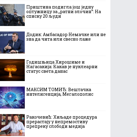
Приштина подигла још једну
оптужницу за „ратни злочин“: На
списку 20 људи
Додик: Амбасадор Немачке или не
зна да чита или свесно лаже
Годишњица Хирошиме и
Нагасакија: Какав је нуклеарни
статус света данас
МАКСИМ ТОМИЋ: Вештачка
интелигенција, Мегалополис
Ракочевић: Хиљаде процедура
прерастају у непремостиву
препреку слободи медија