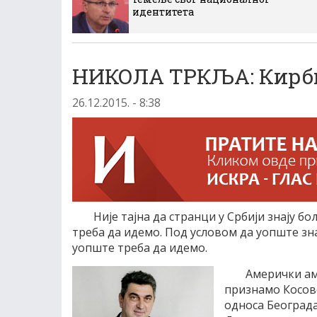
идентитета
НИКОЛА ТРКЉА: Кирби
26.12.2015. - 8:38
Није тајна да странци у Србији знају бо
треба да идемо. Под условом да уопште зн
уопште треба да идемо.
Амерички ам
признамо Косово
односа Београда