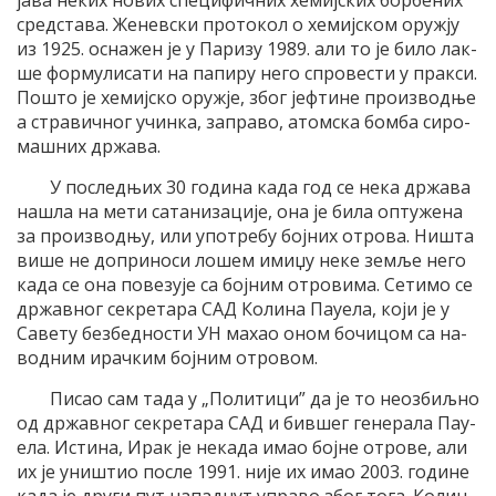
ја­ва не­ких но­вих спе­ци­фич­них хе­миј­ских бор­бе­них
сред­ста­ва. Же­нев­ски про­то­кол о хе­миј­ском оруж­ју
из 1925. осна­жен је у Па­ри­зу 1989. али то је би­ло лак­
ше фор­му­ли­са­ти на па­пи­ру не­го спро­ве­сти у прак­си.
По­што је хе­миј­ско оруж­је, због јеф­ти­не про­из­вод­ње
а стра­вич­ног учин­ка, за­пра­во, атом­ска бом­ба си­ро­
ма­шних др­жа­ва.
У по­след­њих 30 го­ди­на ка­да год се не­ка др­жа­ва
на­шла на ме­ти са­та­ни­за­ци­је, она је би­ла оп­ту­же­на
за про­из­вод­њу, или упо­тре­бу бој­них отро­ва. Ни­шта
ви­ше не до­при­но­си ло­шем ими­џу не­ке зе­мље не­го
ка­да се она по­ве­зу­је са бој­ним отро­ви­ма. Се­ти­мо се
др­жав­ног се­кре­та­ра САД Ко­ли­на Па­у­е­ла, ко­ји је у
Са­ве­ту без­бед­но­сти УН ма­хао оном бо­чи­цом са на­
вод­ним ирач­ким бој­ним отро­вом.
Пи­сао сам та­да у „По­ли­ти­ци” да је то нео­збиљ­но
од др­жав­ног се­кре­та­ра САД и бив­шег ге­не­ра­ла Па­у­
е­ла. Исти­на, Ирак је не­ка­да имао бој­не отро­ве, али
их је уни­штио по­сле 1991. ни­је их имао 2003. го­ди­не