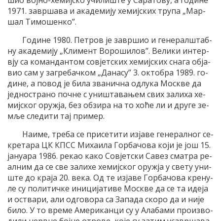
шио вој­но-хе­миј­ско учи­ли­ште у Са­ра­то­ву, а го­ди­не
1971. за­вр­ша­ва и ака­де­ми­ју хе­миј­ских тру­па „Мар­
шал Ти­мо­шен­ко”.
Го­ди­не 1980. Пе­тров је за­вр­шио и ге­не­рал­штаб­
ну ака­де­ми­ју „Кли­мент Во­ро­ши­лов”. Ве­ли­ки ин­тер­
вју са ко­ман­дан­том со­вјет­ских хе­миј­ских сна­га об­ја­
вио сам у за­гре­бачком „Да­на­су” 3. октобра 1989. го­
ди­не, а по­вод је би­ла зва­нич­на од­лу­ка Мо­скве да
јед­но­стра­но поч­не с уни­шта­ва­њем свих за­ли­ха хе­
миј­ског оруж­ја, без об­зи­ра на то хо­ће ли и дру­ге зе­
мље сле­ди­ти тај при­мер.
На­и­ме, тре­ба се при­се­ти­ти из­ја­ве ге­не­рал­ног се­
кре­та­ра ЦК КПСС Ми­ха­и­ла Гор­ба­чо­ва ко­ји је још 15.
ја­ну­а­ра 1986. ре­као ка­ко Со­вјет­ски Са­вез сма­тра ре­
ал­ним да се све за­ли­хе хе­миј­ског оруж­ја у све­ту уни­
ште до кра­ја 20. ве­ка. Од те из­ја­ве Гор­ба­чо­ва кре­ну­
ле су по­ли­тич­ке ини­ци­ја­ти­ве Мо­скве да се та иде­ја
и оства­ри, али од­го­во­ра са За­па­да ско­ро да и ни­је
би­ло. У то вре­ме Аме­ри­кан­ци су у Ала­ба­ми про­из­во­