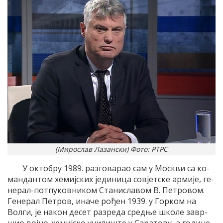
(Мирослав Лазански) Фото: РТРС
У ок­то­бру 1989. раз­го­ва­рао сам у Мо­скви са ко­
ман­дан­том хе­миј­ских је­ди­ни­ца со­вјет­ске ар­ми­је, ге­
не­рал-пот­пу­ков­ни­ком Ста­ни­сла­вом В. Пе­тро­вом.
Ге­не­рал Пе­тров, ина­че ро­ђен 1939. у Гор­ком на
Вол­ги, је на­кон де­сет раз­ре­да сред­ње шко­ле за­вр­