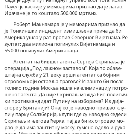
ка­да је дру­ги пут на­пад­нут упра­во због то­га. Ко­лин
Па­у­ел је ка­сни­је у ме­мо­а­ри­ма при­знао да је ла­гао.
Ира­ча­не је то ко­шта­ло 500.000 мр­твих.
Ро­берт Мак­на­ма­ра је у ме­мо­а­ри­ма при­знао да
је Тон­кин­шки ин­ци­дент из­ми­шље­на при­ча да би
Аме­ри­ка ушла у рат про­тив Се­вер­ног Ви­јет­на­ма. Ре­
зул­тат: два ми­ли­о­на по­ги­ну­лих Ви­јет­на­ма­ца и
55.000 по­ги­ну­лих Аме­ри­ка­на­ца.
Атен­тат на бив­шег аген­та Сер­ге­ја Скри­па­ља је
опе­ра­ци­ја „Под ла­жном за­ста­вом”. Ко­ја то оба­ве­
штај­на слу­жба у 21. ве­ку вр­ши атен­тат са бој­ним
отро­вом ко­ји оста­вља тра­го­ве? И за­што би по­сле
то­ли­ко го­ди­на Мо­сква ишла на ели­ми­на­ци­ју по­тро­
ше­ног аген­та. Да ни­је Скри­паљ мо­жда био по­ли­тич­
ки про­тив­кан­ди­дат Пу­ти­ну на из­бо­ри­ма? Из ди­ја­
спо­ре у Бри­та­ни­ји? Онај ко је на­вод­но при­шао клу­
пи у пар­ку Сол­збе­ри­ја, клу­пи где су на­вод­но се­де­ли
Скри­паљ и ње­го­ва ћер­ка, тај да би их отро­вао мо­
рао је да има за­штит­ну ма­ску, гу­ме­но оде­ло и ру­ка­