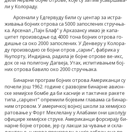
ди­ли нер­вне бој­не отро­ве, ко­је су за­тим уса­вр­ша­ва­
ли у Ко­ло­ра­ду.
Ар­се­на­ли у Ед­гер­ву­ду би­ли су цен­тар за ис­тра­
жи­ва­ња бој­них отро­ва са 5000 за­по­сле­них струч­ња­
ка. Ар­се­нал „Пајн Блаф” у Ар­ка­зан­су имао је ка­па­
цитет про­из­вод­ње од 4000 то­на бој­них отро­ва го­
ди­шње са око 2000 запослених. У Ден­ве­ру у Ко­ло­ра­
ду про­из­во­дио се бој­ни отров „са­рин”, фа­бри­ка у
Њу­пор­ту, Ин­диј­а­на, ра­ди­ла је бој­не отро­ве ве-икс,
док се на по­ли­го­ну Да­гве­ја, Утах, ис­пи­ти­ва­њем бој­
них отро­ва ба­ви­ло око 2000 струч­ња­ка.
Би­нар­ни про­грам бој­них отро­ва Аме­ри­кан­ци су
по­че­ли још 1962. го­ди­не с раз­во­јем би­нар­не ави­он­
ске хе­миј­ске бом­бе да би ка­сни­је и так­тич­ке ра­ке­те
ти­па „сар­џент” опре­ми­ли бо­је­вим гла­ва­ма са би­нар­
ним отро­вом. У аме­рич­кој вој­ној шко­ли за хе­миј­ско
ра­то­ва­ње у Форт Ме­кле­ла­ну у Ала­ба­ми они шко­лу­ју
офи­ци­ре хе­миј­ске стру­ке. Аме­ри­кан­ци фор­си­ра­ју би­
нар­не бој­не отро­ве, јер су лак­ши за чу­ва­ње и скла­