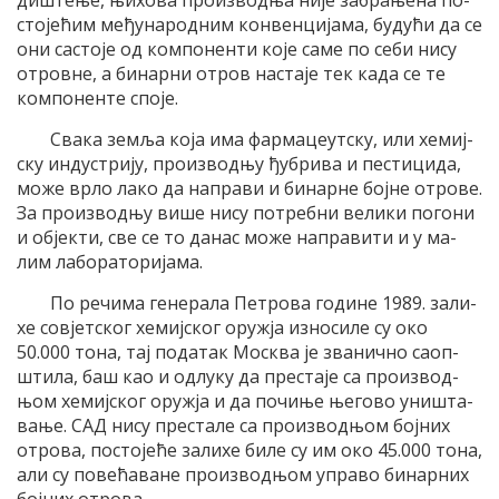
ди­ште­ње, њи­хо­ва про­из­вод­ња ни­је за­бра­ње­на по­
сто­је­ћим ме­ђу­на­род­ним кон­вен­ци­ја­ма, бу­ду­ћи да се
они са­сто­је од ком­по­нен­ти ко­је са­ме по се­би ни­су
отров­не, а би­нар­ни отров на­ста­је тек ка­да се те
ком­по­нен­те спо­је.
Сва­ка зе­мља ко­ја има фар­ма­це­ут­ску, или хе­миј­
ску ин­ду­стри­ју, про­из­вод­њу ђу­бри­ва и пе­сти­ци­да,
мо­же вр­ло ла­ко да на­пра­ви и би­нар­не бој­не отро­ве.
За про­из­вод­њу ви­ше ни­су по­треб­ни ве­ли­ки по­го­ни
и објек­ти, све се то да­нас мо­же на­пра­ви­ти и у ма­
лим ла­бо­ра­то­ри­ја­ма.
По ре­чи­ма ге­не­ра­ла Пе­тро­ва го­ди­не 1989. за­ли­
хе со­вјет­ског хе­миј­ског оруж­ја из­но­си­ле су око
50.000 то­на, тај по­да­так Мо­сква је зва­нич­но са­оп­
шти­ла, баш као и од­лу­ку да пре­ста­је са про­из­вод­
њом хе­миј­ског оруж­ја и да по­чи­ње ње­го­во уни­шта­
ва­ње. САД ни­су пре­ста­ле са про­из­вод­њом бој­них
отро­ва, по­сто­је­ће за­ли­хе би­ле су им око 45.000 то­на,
али су по­ве­ћа­ва­не про­из­вод­њом упра­во би­нар­них