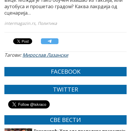
ви­це. Мо­жда је та­ко об­у­чен иза­шао из так­си­ја, или
ауто­бу­са и про­ше­тао гра­дом? Ка­ква ла­кр­ди­ја од
сце­на­ри­ја…
intermagazin.rs, Политика
Тагови:
Мирослав Лазански
FACEBOOK
TWITTER
СВЕ ВЕСТИ