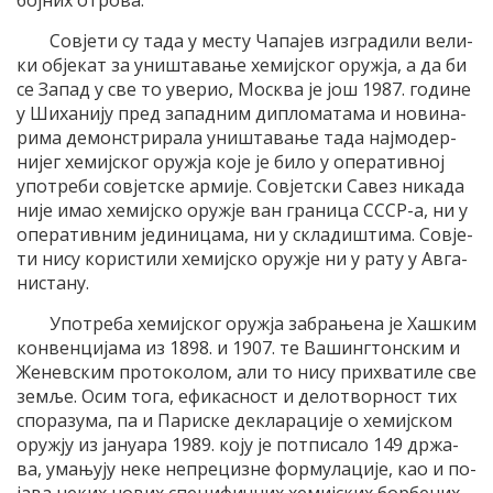
бој­них отро­ва.
Со­вје­ти су та­да у ме­сту Ча­па­јев из­гра­ди­ли ве­ли­
ки обје­кат за уни­шта­ва­ње хе­миј­ског оруж­ја, а да би
се За­пад у све то уве­рио, Мо­сква је још 1987. го­ди­не
у Ши­ха­ни­ју пред за­пад­ним ди­пло­ма­та­ма и но­ви­на­
ри­ма де­мон­стри­ра­ла уни­шта­ва­ње та­да нај­мо­дер­
ни­јег хе­миј­ског оруж­ја ко­је је би­ло у опе­ра­тив­ној
упо­тре­би со­вјет­ске ар­ми­је. Со­вјет­ски Са­вез ни­ка­да
ни­је имао хе­миј­ско оруж­је ван гра­ни­ца СССР-а, ни у
опе­ра­тив­ним је­ди­ни­ца­ма, ни у скла­ди­шти­ма. Со­вје­
ти ни­су ко­ри­сти­ли хе­миј­ско оруж­је ни у ра­ту у Ав­га­
ни­ста­ну.
Упо­тре­ба хе­миј­ског оруж­ја за­бра­ње­на је Ха­шким
кон­вен­ци­ја­ма из 1898. и 1907. те Ва­шинг­тон­ским и
Же­нев­ским про­то­ко­лом, али то ни­су при­хва­ти­ле све
зе­мље. Осим то­га, ефи­ка­сност и де­ло­твор­ност тих
спо­ра­зу­ма, па и Па­ри­ске де­кла­ра­ци­је о хе­миј­ском
оруж­ју из ја­ну­а­ра 1989. ко­ју је пот­пи­са­ло 149 др­жа­
ва, ума­њу­ју не­ке не­пре­ци­зне фор­му­ла­ци­је, као и по­