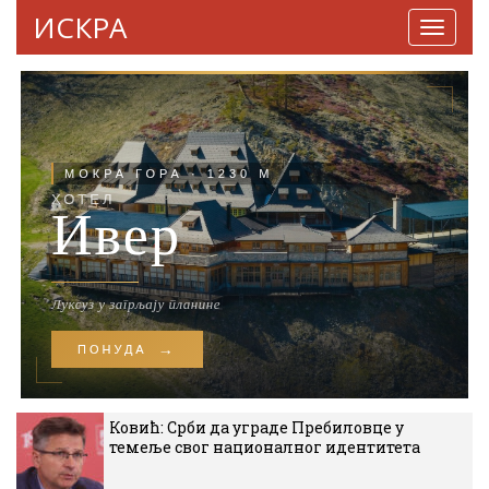
ИСКРА
Навига
Ковић: Срби да уграде Пребиловце у
темеље свог националног идентитета