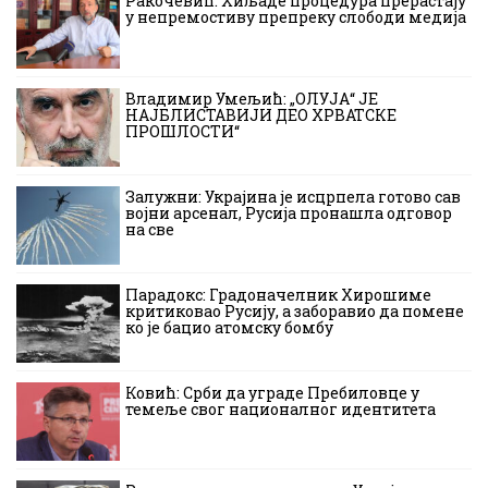
Ракочевић: Хиљаде процедура прерастају
у непремостиву препреку слободи медија
Владимир Умељић: „ОЛУЈА“ ЈЕ
НАЈБЛИСТАВИЈИ ДЕО ХРВАТСКЕ
ПРОШЛОСТИ“
Залужни: Украјина је исцрпела готово сав
војни арсенал, Русија пронашла одговор
на све
Парадокс: Градоначелник Хирошиме
критиковао Русију, а заборавио да помене
ко је бацио атомску бомбу
Ковић: Срби да уграде Пребиловце у
темеље свог националног идентитета