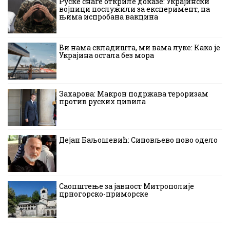
Руске снаге откриле доказе: Украјински
војници послужили за експеримент, на
њима испробана вакцина
Ви нама складишта, ми вама луке: Како је
Украјина остала без мора
Захарова: Макрон подржава тероризам
против руских цивила
Дејан Баљошевић: Синовљево ново одело
Саопштење за јавност Митрополије
црногорско-приморске