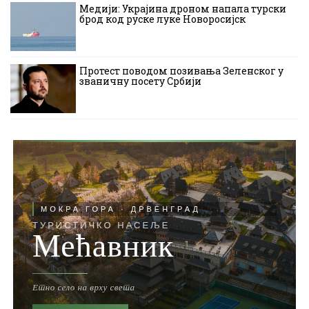
Медији: Украјина дроном напала турски
брод код руске луке Новоросијск
Протест поводом позивања Зеленског у
званичну посету Србији