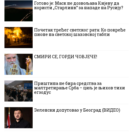
Готово је: Маск не дозвољава Кијеву да
користи „Старлинк“ за нападе на Русију?
Почетак трећег светског рата: Ко покреће
пионе на светској шаховској табли
СМИРИ СЕ, ГОРДИ ЧОВЈЕЧЕ!
Приштина не бира средства за
малтретирање Срба – циљ је њихов тихи
егзодус
Зеленски допутовао у Београд (ВИДЕО)