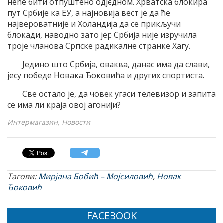
неће бити отпуштено одједном. Хрватска блокира
пут Србије ка ЕУ, а најновија вест је да ће
највероватније и Холандија да се прикључи
блокади, наводно зато јер Србија није изручила
троје чланова Српске радикалне странке Хагу.
Једино што Србија, оваква, данас има да слави,
јесу победе Новака Ђоковића и других спортиста.
Све остало је, да човек угаси телевизор и запита
се има ли краја овој агонији?
Интермагазин, Новости
Тагови:
Мирјана Бобић – Мојсиловић
,
Новак
Ђоковић
FACEBOOK