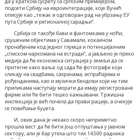
да у кратком сусрету са српским премијером,
подсети Србију на евроинтеграције, које Вучић
описује као „тежак и одговоран рад на убрзању ЕУ
пута Србије и регионалној сарадњи“.
Србија се такође бави и фантомкама у ноћи,
срушеним објектима у Савамали, кокаином
пронађеним код једног глумца и потенцијалним
„списком наркомана на естради“, а јављено је преко
медија да ће економска ситуација у земљи да се
притегне како ваља: од сада ће фотографи који
сликају на свадбама, сахранама, испраћајима и
рођенданима, као и музички бендови који на тим
приликама наступају морати да имају регистроване
фирме или ће бити тешко кажњавани. Тржишна
инспекција је већ почела да прави рације, а очекује
се повећање буџета.
И, ових дана је некако скоро неприметно
прошла вест да ће бити још отпуштања у јавном
сектору, али је бар утеха што тих 14.500 радника