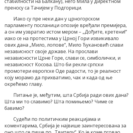
стабилности на Балкану), него Мила у директном
преносу са Тачијем у Подгорици.
Иако су пре неки дан у црногорском
парламенту посланици опозије вређали премијера,
а он им узвратио истом мером – „Дођите, кретени!“
иако се на протестима у Црној Гори извикивало
ових дана „Мило, лопове“, Мило Ђукановић слави
независност своје државе. На прослави
независности Црне Горе, слави се, симболички, и
независност Косова. Што би рекли српски
промотери европске Оде радости, то је реалност
коју морамо да прихватимо, чак и када од ње
окрећемо главу.
Питање је, међутим, шта Србија ради ових дана?
Шта ми то славимо? Шта помињемо? Чиме се
бавимо?
Судећи по политичким реакцијама и
коментарима, Србија је највише заинтересована за
оно што се пише по „Твитеру“. Ко је коме псовао