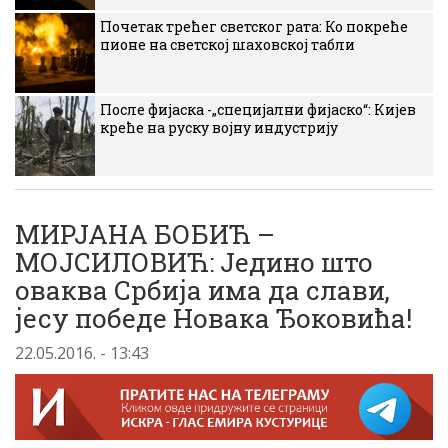
Почетак трећег светског рата: Ко покреће
пионе на светској шаховској табли
После фијаска -„специјални фијаско“: Кијев
креће на руску војну индустрију
МИРЈАНА БОБИЋ –
МОЈСИЛОВИЋ: Једино што
оваква Србија има да слави,
јесу победе Новака Ђоковића!
22.05.2016. - 13:43