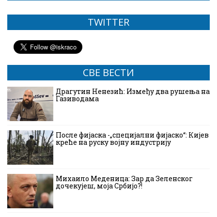
TWITTER
СВЕ ВЕСТИ
Драгутин Ненезић: Између два рушења на
Газиводама
После фијаска -„специјални фијаско“: Кијев
креће на руску војну индустрију
Михаило Меденица: Зар да Зеленског
дочекујеш, моја Србијо?!