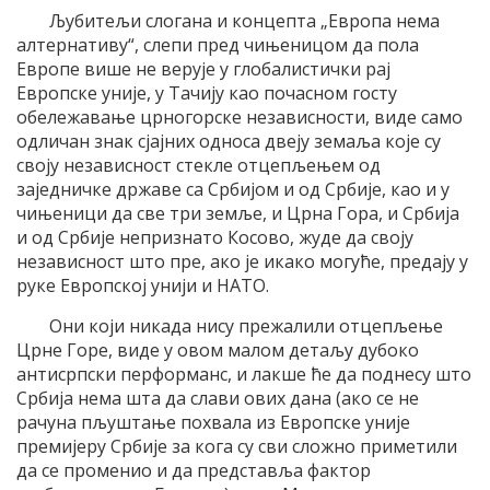
Љубитељи слогана и концепта „Европа нема
алтернативу“, слепи пред чињеницом да пола
Европе више не верује у глобалистички рај
Европске уније, у Тачију као почасном госту
обележавање црногорске независности, виде само
одличан знак сјајних односа двеју земаља које су
своју независност стекле отцепљењем од
заједничке државе са Србијом и од Србије, као и у
чињеници да све три земље, и Црна Гора, и Србија
и од Србије непризнато Косово, жуде да своју
независност што пре, ако је икако могуће, предају у
руке Европској унији и НАТО.
Они који никада нису прежалили отцепљење
Црне Горе, виде у овом малом детаљу дубоко
антисрпски перформанс, и лакше ће да поднесу што
Србија нема шта да слави ових дана (ако се не
рачуна пљуштање похвала из Европске уније
премијеру Србије за кога су сви сложно приметили
да се променио и да представља фактор