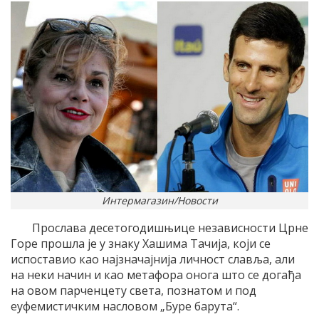
Интермагазин/Новости
Прослава десетогодишњице независности Црне
Горе прошла је у знаку Хашима Тачија, који се
испоставио као најзначајнија личност славља, али
на неки начин и као метафора онога што се догађа
на овом парченцету света, познатом и под
еуфемистичким насловом „Буре барута“.