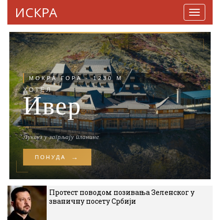
ИСКРА
Навига
Протест поводом позивања Зеленског у
званичну посету Србији