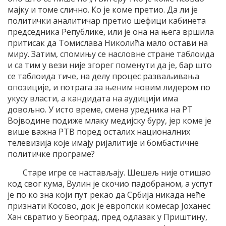
мајку и томе слично. Ко је коме претио. Да ли је
политички аналитичар претио шефици кабинета
председника Републике, или је она на њега вршила
притисак да Томислава Николића мало остави на
миру. Затим, спомињу се насловне стране таблоида
и са тим у вези није згорег поменути да је, бар што
се таблоида тиче, на делу процес разваљивања
опозиције, и потрага за њеним новим лидером по
укусу власти, а кандидата на аудицији има
довољно. У исто време, смена уредника на РТ
Војводине подиже млаку медијску буру, јер коме је
више важна РТВ поред осталих националних
телевизија које имају ријалитије и бомбастичне
политичке програме?
Старе игре се настављају. Шешељ није отишао
код свог кума, Вулин је скочио падобраном, а успут
је по ко зна који пут рекао да Србија никада неће
признати Косово, док је европски комесар Јоханес
Хан свратио у Београд, пред одлазак у Приштину,