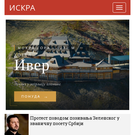
ИСКРА
Навига
Протест поводом позивања Зеленског у
званичну посету Србији