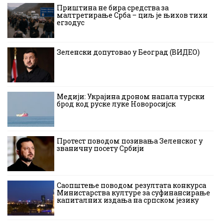
Приштина не бира средства за
малтретирање Срба – циљ је њихов тихи
егзодус
Зеленски допутовао у Београд (ВИДЕО)
Медији: Украјина дроном напала турски
брод код руске луке Новоросијск
Протест поводом позивања Зеленског у
званичну посету Србији
Саопштење поводом резултата конкурса
Министарства културе за суфинансирање
капиталних издања на српском језику