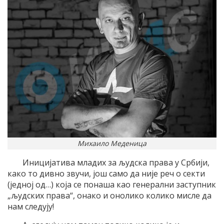
Михаило Меденица
Иницијатива младих за људска права у Србији,
како то дивно звучи, још само да није реч о секти
(једној од…) која се понаша као генерални заступник
„људских права“, онако и онолико колико мисле да
нам следују!