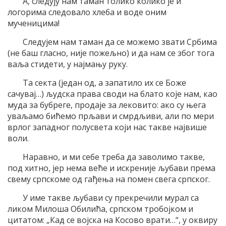
А, следују нам таман толико колико је и
логорима следовало хлеба и воде оним
мученицима!
Следујем нам таман да се можемо звати Србима
(не баш гласно, није пожељно) и да нам се због тога
ваља стидети, у најмању руку.
Та секта (један од, а запатило их се Боже
сачувај…) људска права своди на блато које нам, као
муда за бубреге, продаје за лековито: ако су њега
уваљамо бићемо прљави и смрдљиви, али по мери
врлог западног полусвета који нас такве највише
воли.
Наравно, и ми себе треба да заволимо такве,
под хитно, јер нема веће и искреније љубави према
свему српскоме од гађења на помен свега српског.
У име такве љубави су прекречили мурал са
ликом Милоша Обилића, српском тробојком и
цитатом: „Кад се војска на Косово врати…“, у оквиру