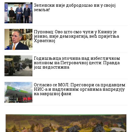
Зеленски није добродошао ни у својој
земљи!
Пуповац: Ово што смо чули у Книну је
језиво, није демократија, већ пријетња
Хрватској
Годишњица злочина над избегличком
колоном на Петровачкој цести: Правда
још недостижна
Огласио се МОЛ: Преговори са продавцем
НИС-а и надлежним органима напредују
ка завршној фази