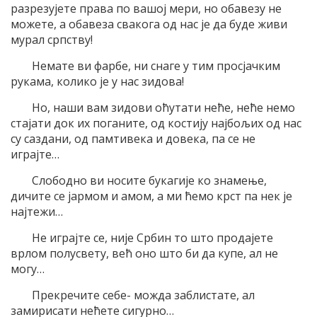
разрезујете права по вашој мери, но обавезу не
можете, а обавеза свакога од нас је да буде живи
мурал српству!
Немате ви фарбе, ни снаге у тим просјачким
рукама, колико је у нас зидова!
Но, наши вам зидови оћутати неће, неће немо
стајати док их поганите, од костију најбољих од нас
су саздани, од памтивека и довека, па се не
играјте…
Слободно ви носите букагије ко знамење,
дичите се јармом и амом, а ми ћемо крст па нек је
најтежи…
Не играјте се, није Србин то што продајете
врлом полусвету, већ оно што би да купе, ал не
могу…
Прекречите себе- можда заблистате, ал
замирисати нећете сигурно…