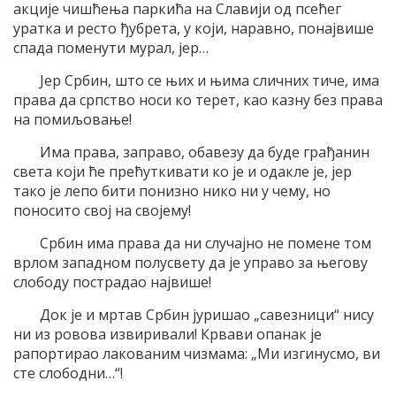
акције чишћења паркића на Славији од псећег
уратка и ресто ђубрета, у који, наравно, понајвише
спада поменути мурал, јер…
Јер Србин, што се њих и њима сличних тиче, има
права да српство носи ко терет, као казну без права
на помиљовање!
Има права, заправо, обавезу да буде грађанин
света који ће прећуткивати ко је и одакле је, јер
тако је лепо бити понизно нико ни у чему, но
поносито свој на својему!
Србин има права да ни случајно не помене том
врлом западном полусвету да је управо за његову
слободу пострадао највише!
Док је и мртав Србин јуришао „савезници“ нису
ни из ровова извиривали! Крвави опанак је
рапортирао лакованим чизмама: „Ми изгинусмо, ви
сте слободни…“!