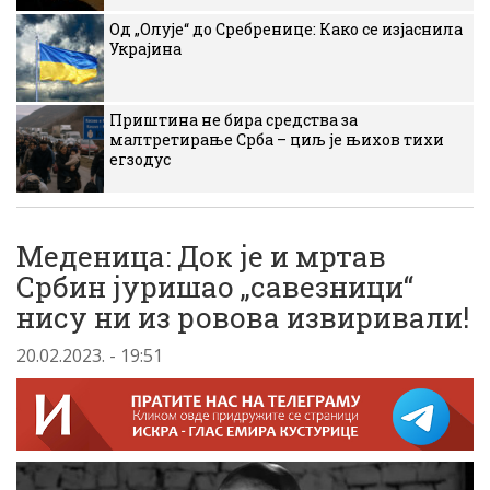
Од „Олује“ до Сребренице: Како се изјаснила
Украјина
Приштина не бира средства за
малтретирање Срба – циљ је њихов тихи
егзодус
Меденица: Док је и мртав
Србин јуришао „савезници“
нису ни из ровова извиривали!
20.02.2023. - 19:51