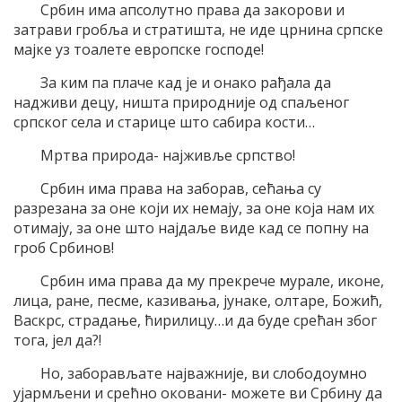
Србин има апсолутно права да закорови и
затрави гробља и стратишта, не иде црнина српске
мајке уз тоалете европске господе!
За ким па плаче кад је и онако рађала да
надживи децу, ништа природније од спаљеног
српског села и старице што сабира кости…
Мртва природа- најживље српство!
Србин има права на заборав, сећања су
разрезана за оне који их немају, за оне која нам их
отимају, за оне што најдаље виде кад се попну на
гроб Србинов!
Србин има права да му прекрече мурале, иконе,
лица, ране, песме, казивања, јунаке, олтаре, Божић,
Васкрс, страдање, ћирилицу…и да буде срећан због
тога, јел да?!
Но, заборављате најважније, ви слободоумно
ујармљени и срећно оковани- можете ви Србину да