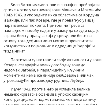
Било би занимљиво, али и значајно, пребројати
српске жртве у четничкој зони Мањаче и Мркоњића
1942-1945, и упоредити их са областима са Кордуна
и Баније, или пак Козаре, где је превагнуо утицај
партизанског покрета. Притом, не треба са
накнадном памећу падати у замку да се суди која је
страна била у праву, а која у криву, али би се на
основу тога дефинитивно могао и преиспитати
комунистички појмовник и одреднице “хероја“ и
“издајника“.
Партизани су наставили своје активности у зони
Козаре, стварајући велику слободну зону до
надомак Загреба, и паралишући у кључним
моментима немачке линије снабдевања или чак
угрожавајући производњу рудника Љубија.
У јуну 1942. против њих је уследила велика
немачко-хрватска офанзива; упркос каснијим
конструкцијама и подметањима, четници се нису
укључивали у ове операције и остали су на својим