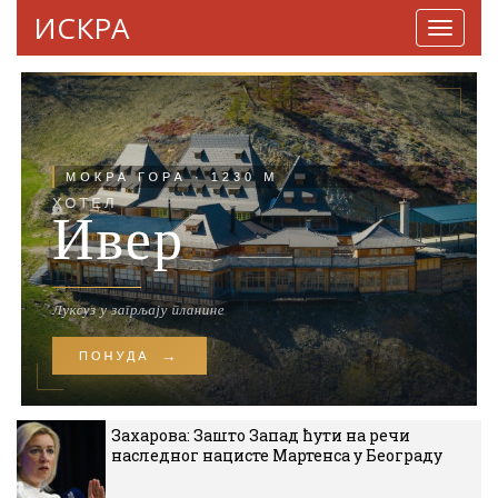
ИСКРА
Навига
Захарова: Зашто Запад ћути на речи
наследног нацисте Мартенса у Београду