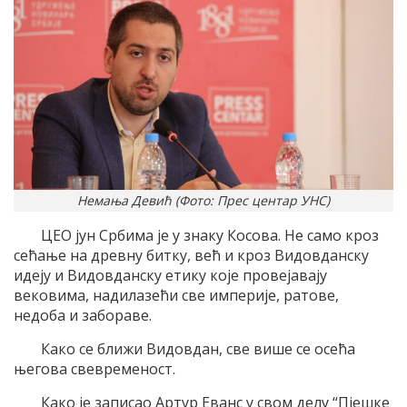
Немања Девић (Фото: Прес центар УНС)
ЦЕО јун Србима је у знаку Косова. Не само кроз
сећање на древну битку, већ и кроз Видовданску
идеју и Видовданску етику које провејавају
вековима, надилазећи све империје, ратове,
недоба и забораве.
Како се ближи Видовдан, све више се осећа
његова свевременост.
Како је записао Артур Еванс у свом делу “Пјешке