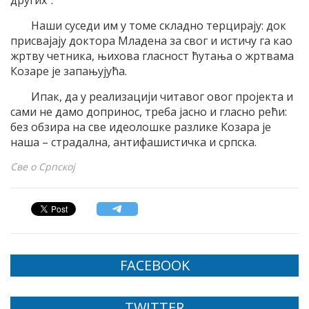
других“.
Наши суседи им у томе складно терцирају: док
присвајају доктора Младена за свог и истичу га као
жртву четника, њихова гласност ћутања о жртвама
Козаре је запањујућа.
Ипак, да у реализацији читавог овог пројекта и
сами не дамо допринос, треба јасно и гласно рећи:
без обзира на све идеолошке разлике Козара је
наша – страдална, антифашистичка и српска.
Све о Српској
FACEBOOK
TWITTER