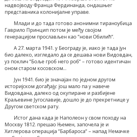
надвојводу Франца Фердинанда, ондашњег
представника колонијалне управе.
Млади и до тада готово анонимни тираноубица
Гаврило Принцип потом је међу својом
генерацијом прослављен као “нови Обилић“.
А 27. марта 1941. у Београду је, иако је тада јун
био далеко, изгледало да се дешава нови Видовдан,
уз поклич “Боље гроб него роб“ – готово идентичан
оном старом косовском…
Јун 1941. био је значајан по једном другом
историјском догађају: још мало па у навече
Видовдана, далеко од окупиране и разбијене
Краљевине Југославије, дошло је до прекретнице у
Другом светском рату.
Истог дана када је Наполеон у свом походу на
Москву 1812. прешао Њемен, започела је и
Хитлерова операција “Барбароса“ – напад Немачке