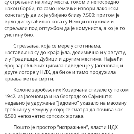
су стрељани на лицу места, током и непосредно
након борби, па само немачки извори лаконски
констатују да их је убијено близу 7.500; притом је
врло дискутабилно кога су Немци оптужили и
стрељали под оптужбом да је комуниста, а ко је то
уистину био.
Стрељања, која се мере у стотинама,
настављена су до краја јула, делимично и у августу,
и у Градишци, Дубици и другим местима. Највећи
број заробљених цивила одведен је у Јасеновац и
друге логоре у НДХ, да би се и тамо продужила
крвава жетва смрти.
Колоне заробљених Козарчана стизале су током
1942. из Јасеновца и на београдско Сајмиште:
недавно је удружење “Јадовно“ указало на масовну
гробницу у Земуну у којој се сматра да почива чак
6.500 непознатих српских жртава.
Пошто је простор “испражњен“, власти НДХ
развијале су планове о његовој колонизацији.