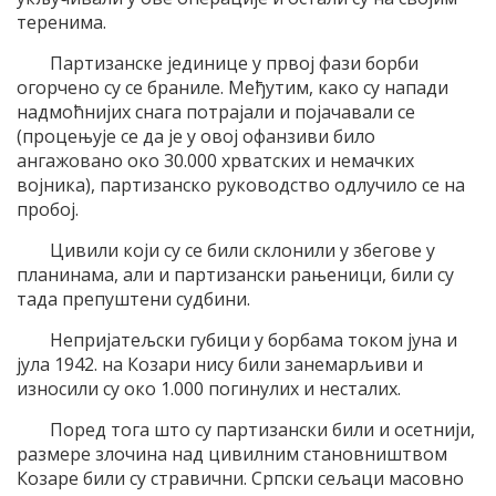
теренима.
Партизанске јединице у првој фази борби
огорчено су се браниле. Међутим, како су напади
надмоћнијих снага потрајали и појачавали се
(процењује се да је у овој офанзиви било
ангажовано око 30.000 хрватских и немачких
војника), партизанско руководство одлучило се на
пробој.
Цивили који су се били склонили у збегове у
планинама, али и партизански рањеници, били су
тада препуштени судбини.
Непријатељски губици у борбама током јуна и
јула 1942. на Козари нису били занемарљиви и
износили су око 1.000 погинулих и несталих.
Поред тога што су партизански били и осетнији,
размере злочина над цивилним становништвом
Козаре били су стравични. Српски сељаци масовно