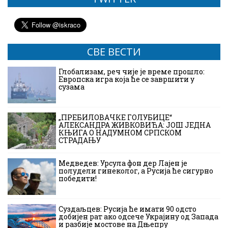
СВЕ ВЕСТИ
Глобализам, реч чије је време прошло:
Европска игра која ће се завршити у
сузама
„ПРЕБИЛОВАЧКЕ ГОЛУБИЦЕ“
АЛЕКСАНДРА ЖИВКОВИЋА: ЈОШ ЈЕДНА
КЊИГА О НАДУМНОМ СРПСКОМ
СТРАДАЊУ
Медведев: Урсула фон дер Лајен је
полудели гинеколог, а Русија ће сигурно
победити!
Суздаљцев: Русија ће имати 90 одсто
добијен рат ако одсече Украјину од Запада
и разбије мостове на Дњепру