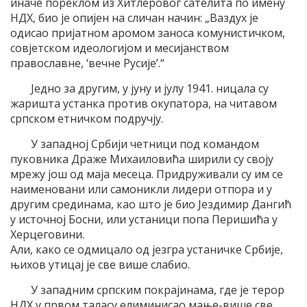
иначе пореклом из Хитлеровог сателита по имену
НДХ, био је опијен на сличан начин: „Ваздух је
одисао пријатном аромом заноса комунистичком,
совјетском идеологијом и месијанством
православне, ‘вечне Русије’.“
Једно за другим, у јуну и јулу 1941. ницала су
жаришта устанка против окупатора, на читавом
српском етничком подручју.
У западној Србији четници под командом
пуковника Драже Михаиловића ширили су своју
мрежу још од маја месеца. Придруживали су им се
наименовани или самоникли лидери отпора и у
другим срединама, као што је био Јездимир Дангић
у источној Босни, или устаници попа Перишића у
Херцеговини.
Али, како се одмицало од језгра устаничке Србије,
њихов утицај је све више слабио.
У западним српским покрајинама, где је терор
НДХ у првом таласу елиминисао мање-више све