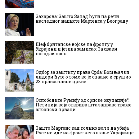
Захарова: Зашто Запад ћути на речи
наследног нацисте Мартенса у Београду
Шеф британске војске на фронту у
Украјини и језива замисао: За сваки
погодак поен
Одбор за заштиту права Срба: Бошњачки
лидери ћуте о томе ко је спалио и срушио
23 православне цркве
Ослободите Румију од српске окупације“:
Петиција која открива шта заправо траже
албански прваци
Зашто Мартенс кад толико воли да убија
Русе не иде на фронт него шаље Украјинце