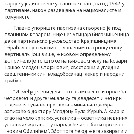
најпре у јединствене устаничке снаге, па од 1942. у
партизане, након раздвајања на националисте и
комунисте.
Главно упориште партизана створено је под
планином Козаром. Није без утицаја била чињеница
да се партизанско руководство Крајишницима
обраћало прогласима ослоњеним на српску епску
вертикалу. Још више, њиховом опредељењу
допринело је то што се на њиховом челу на Козари
нашао Младен Стојановић, свестрани и угледни
свештенички син, младобосанац, лекар и народни
трибун.
“Између јесени деветсто осамнаесте и пролећа
четрдесет и друге чекале су га двадесет и четири
године испуњене пре свега – чињењем добра“,
записаће о доктору Младену Вуле Журић. А када је
стао на чело српских устаника – осветника невиних
усташких жртава – у народу ће и он бити прозван
“новим Обилићем“. Због тога ће од њега зазирати и