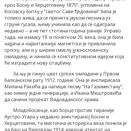
кроз Босну и Херцеговину 1875“, успомена на
Косовску битку у “светог Саве ђедовини“ била је
толико жива, да се пренета јауком песника уз
струне гусала, њему учинила као да се одиграла
недавно – а не пет стотина година раније. Управо
тада, на измаку 19. и почетком 20. века, она је била
најјача и највиталнија: магнетски је привлачила
српску, али и у ширем смислу јужнословенску
омладину, и чинила се конститутивном идејом која
ће изградити нову отаџбину.
За њу је гинуо цвет српске омладине у Првом
балканском рату 1912. године. Она је инспирисала
Милана Ракића да напише песму “На Газиместану“,
као химну једне генерације, а Ивана Мештровића
да сачини пројекат Видовданског храма.
Младобосанце, као борце против тираније
Аустро-Угара у недавно анектираној Босни и
Херцеговини, та мистична историјска веза понела је
да баш на Видовдан 1914. изврше атентат на