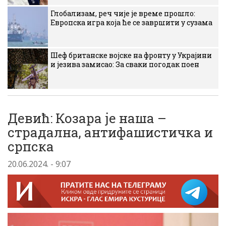
Глобализам, реч чије је време прошло:
Европска игра која ће се завршити у сузама
Шеф британске војске на фронту у Украјини
и језива замисао: За сваки погодак поен
Девић: Козара је наша –
страдална, антифашистичка и
српска
20.06.2024. - 9:07