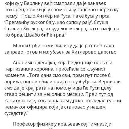
који су у Берлину већ сматрали да је занавек
покорен, хорски је у свом стилу запевао шеретску
песму: “Пош’о Хитлер на Руса, па се буса у прса:
‘Прегазићу руског бају, као српску рају’. Слуша
Стаљин Хитлера, полуделог молера, па се смеје на
по брка, Швабо биће трка.“
Многи Срби помислили су да је рат већ тада
заправо готов и изгубљен за Хитлерово царство.
Анонимна девојка, која ће доцније постати
партизанска хероина, присећала се кључног
момента: „Тога дана смо сви, први пут после 6.
априла, поново били пријатно узбуђени. Веровали
смо да је крај рата на помолу и да ће Руси целу
ствар решити за неколико месеци. Први пут од
капитулације, тога дана сам дрско погледала у очи
немачког официра који је становао у нашем
суседству.“
Професор физике у краљевачкој гимназији,