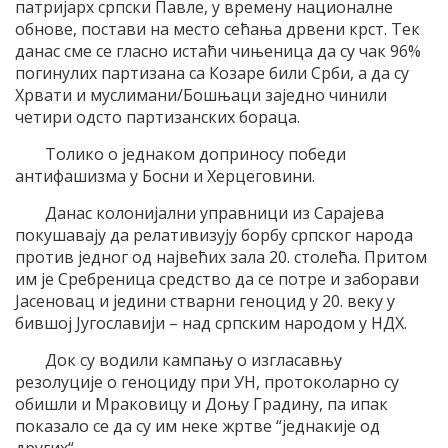
патријарх српски Павле, у времену националне
обнове, постави на место сећања дрвени крст. Тек
данас сме се гласно истаћи чињеница да су чак 96%
погинулих партизана са Козаре били Срби, а да су
Хрвати и муслимани/Бошњаци заједно чинили
четири одсто партизанских бораца.
Толико о једнаком доприносу победи
антифашизма у Босни и Херцеговини.
Данас колонијални управници из Сарајева
покушавају да релативизују борбу српског народа
против једног од највећих зала 20. столећа. Притом
им је Сребреница средство да се потре и заборави
Јасеновац и једини стварни геноцид у 20. веку у
бившој Југославији – над српским народом у НДХ.
Док су водили кампању о изгласавњу
резолуције о геноциду при УН, протоколарно су
обишли и Мраковицу и Доњу Градину, па ипак
показало се да су им неке жртве “једнакије од