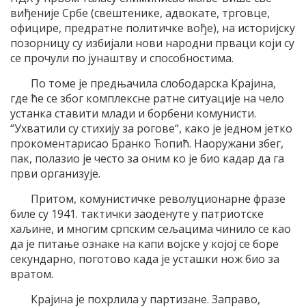
виђеније Србе (свештенике, адвокате, трговце,
официре, предратне политичке вође), на историјску
позорницу су избијали нови народни прваци који су
се прочули по јунаштву и способностима.
По томе је предњачила слободарска Крајина,
где ће се због комплексне ратне ситуације на чело
устанка ставити млади и борбени комунисти.
“Ухватили су стихију за рогове“, како је једном јетко
прокоментарисао Бранко Ћопић. Наоружани збег,
пак, полазио је често за оним ко је био кадар да га
први организује.
Притом, комунистичке револуционарне фразе
биле су 1941. тактички заоденуте у патриотске
хаљине, и многим српским сељацима чинило се као
да је питање ознаке на капи војске у којој се боре
секундарно, поготово када је усташки нож био за
вратом.
Крајина је похрлила у партизане. Заправо,