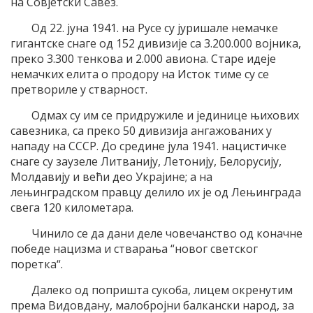
на Совјетски Савез.
Од 22. јуна 1941. на Русе су јуришале немачке
гигантске снаге од 152 дивизије са 3.200.000 војника,
преко 3.300 тенкова и 2.000 авиона. Старе идеје
немачких елита о продору на Исток тиме су се
претвориле у стварност.
Одмах су им се придружиле и јединице њихових
савезника, са преко 50 дивизија ангажованих у
нападу на СССР. До средине јула 1941. нацистичке
снаге су заузеле Литванију, Летонију, Белорусију,
Молдавију и већи део Украјине; а на
лењинградском правцу делило их је од Лењинграда
свега 120 километара.
Чинило се да дани деле човечанство од коначне
победе нацизма и стварања “новог светског
поретка“.
Далеко од попришта сукоба, лицем окренутим
према Видовдану, малобројни балкански народ, за