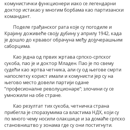
комунистички функционери иако се легендарни
доктор истакао у многим борбама као партизански
командант.
Поделе грађанског рата које су погодиле и
Крајину доживеће своју дубину у априлу 1942, када
је дошло до крвавог обрачуна међу дојучерашњим
саборцима.
Као једна од првих жртава српско-српског
сукоба, пао је и доктор Младен. Пао је по свему
судећи као жртва четника, али су од његове смрти
напослетку корист имали и комунисти јер су на
његово место довели партији одане
“професионалне револуционаре“; злочини су се
умножили на обе стране.
Као резултат тих сукоба, четничка страна
прибегла је споразумима са властима НДХ, који су
по много чему носили олакшице и за домаће српско
становништво у зонама где су они постигнути.