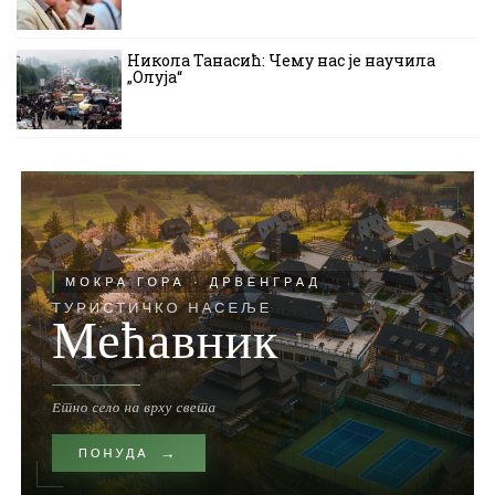
Никола Танасић: Чему нас је научила
„Олуја“