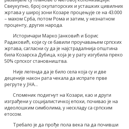
Свеукупно, број окупаторских и усташких цивилних
жртава у широј зони Козаре процењује се на 43.000
– махом Срба, потом Рома и затим, у незнатном
проценту, других народа.
Историчари Марко Јанковић и Борис
Радаковић, који су се бавили проучавањем српских
жртава, сагласни су да је најстрадалнија општина
била Козарска Дубица, која је у рату изгубила преко
50% српског становништва.
Није легенда да је било села која су и две
деценије након рата чекала да испрате прве
регруте у ЈНА…
Споменик подигнут на Козари, као и други
изграђени у социјалистичкој епохи, почивао је на
идеолошким симболима, у нескладу са српским
етосом.
Требало је да прође пола века па да почивши