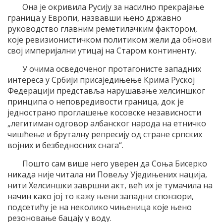
Она је окривила Русију за насилно прекрајање
граница у Европи, назвавши њено државно
руководство главним реметилачким фактором,
које ревизионистичком политиком жели да обнови
свој империјални утицај на Старом континенту.
У очима осведоченог протагонисте западних
интереса у Србији присаједињење Крима Руској
Федерацији представља нарушавање хелсиншког
принципа о неповредивости граница, док је
једнострано проглашење косовске независности
„легитиман одговор албанског народа на етничко
чишћење и бруталну репресију од стране српских
војних и безбедносних снага“.
Пошто сам више него уверен да Соња Бисерко
никада није читала ни Повељу Уједињених нација,
нити Хелсиншки завршни акт, већ их је тумачила на
начин како јој то кажу њени западни спонзори,
подсетићу је на неколико чињеница које њено
резоновање бацају у воду.