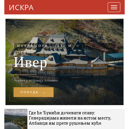
ИСКРА
Навига
Где ће Ђукићи дочекати славу:
Генерацијама живели на истом месту,
Албанци им прете рушењем куће