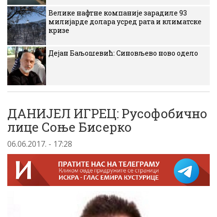
Велике нафтне компаније зарадиле 93
милијарде долара усред рата и климатске
кризе
Дејан Баљошевић: Синовљево ново одело
ДАНИЈЕЛ ИГРЕЦ: Русофобично
лице Соње Бисерко
06.06.2017. - 17:28