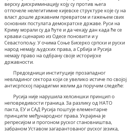
верску дискриминацију коју су против њега
отпочеле нелегитимне кијевске структуре које су на
власт дошле државним превратом и гажењем свих
основних постулата демократске државе. Руси на
Криму морали су да ћуте и да чекају дан када ће се
крвави сценарио из Одесе поновити и у
Севастопољу. У очима Соње Бисерко српски и руски
народ немају људских права, а Србија и Русија
немају право на одбрану своје историјске
државности.
Председници институције прозападног
невладиног сектора који се увелико истиче по својој
антисрпској парадигми желим да поручим следеће:
Русија није нарушила хелсиншки принцип о
неповредивости граница. За разлику од НАТО
пакта, ЕУ и САД Русија поштује елементарне
принципе међународног права. Украјина је
репресијом и прогоном руског становништва,
забраном Уставом загарантованог руског језика,