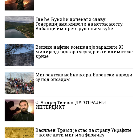
Где ће Ђукићи дочекати славу:
Генерацијама живели на истом месту,
Албанци им прете рушењем куће
Велике нафтне компаније зарадиле 93
милијарде долара усред рата и климатске
кризе
Мигрантска ноћна мора: Европски народи
су под опсадом
О. Андреј Ткачов: ДУГОТРАЈНИ
ИНТЕРДИКТ
Васиљев: Трамп је стао на страну Украјине
– може дати миг и за физичку