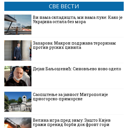
СВЕ ВЕСТИ
Ви нама складишта, ми вама луке: Како је
Украјина остала без мора
Захарова: Макрон подржава тероризам
против руских цивила
Дејан Баљошевић: Синовљево ново одело
Саопштење за јавност Митрополије
црногорско-приморске
Велика игра пред зиму: Зашто Кијев
тражи прекид борби док фронт гори