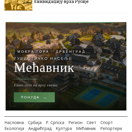
ликвидацију врха Русије
Насловна
Србија
Р. Српска
Регион
Свет
Спорт
Екологија
Андрићград
Култура
Мећавник
Репортери