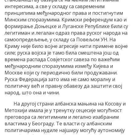
интересима, а све у складу са савременим
принципима међународног права и постигнутим
Минским споразумима. Кримски референдум као и
формирање Доњецке и Луганске Републике били су
легитиман и легалан одраз права руског народа на
самоопредељење, у складу са Повељом УН. На
Криму није било војне агресије нити примене војне
силе; руска војска је тамо била смештена још од
времена распада Совјетског савеза по важећим
међународним споразумима између Кијева и
Москве који су периодично били продужавани.
Руска Федерација зато има не само моралну и
политичку већ и правну обавезу да заштити свој
народ, што она и чини.
На другој страни албанска мањина на Косову и
Метохији имала је у тренутку сецесије могућност
преговора са легитимним и легално изабраним
властима у Београду. Те власти су албанским
политичарима нудиле најширу могућу аутономију