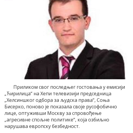
Приликом свог последњег гостовања у емисији
„Ћирилица“ на Хепи телевизији председница
„Хелсиншког одбора за људска права“, Соња
Бисерко, поново је показала своје русофобично
лице, оптуживши Москву за спровођење
„агресивне спољне политике“, која озбиљно
нарушава европску безбедност.