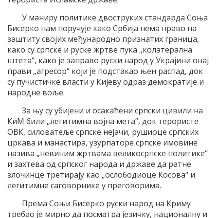
У маниру политике двоструких стандарда Соња
Бисерко нам поручује како Србија нема право на
заштиту својих међународно признатих граница,
како су српске и руске жртве пука „колатерална
штета“, како је заправо руски народ у Украјини онај
прави „агресор“ који је подстакао њен распад, док
су пучистичке власти у Кијеву одраз демократије и
народне воље.
За њу су убијени и осакаћени српски цивили на
КиМ били „легитимна војна мета“, док терористе
ОВК, силоватеље српске нејачи, рушиоце српских
цркава и манастира, узурпаторе српске имовине
назива „невиним жртвама великосрпске политике“
и захтева од српског народа и државе да ратне
злочинце третирају као „ослободиоце Косова“ и
легитимне саговорнике у преговорима.
Према Соњи Бисерко руски народ на Криму
требао је мирно да посматра језичку, националну и