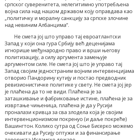
српског суверенитета, нелегитимно употребљена
војна сила над нашом државом коју оправдава као
„политичку и моралну санкцију за српске злочине
над невиним Албанцима“.
Не смета јој што управо тај евроатлантски
Запад у који она гура Србију већ деценијама
игнорише међународно право и врши његову
политизацију, а силу аргумента замењује
аргументом силе. Не смета јој што је управо тај
Запад својим једностраним војним интервенцијама
отворио Пандорину кутију и постао предводник
ревизионистичке политике у свету. Не смета јој јер
је плаћена да то не види. Плаћена је за
заташкивање и фабриковање истине, плаћена је за
извртање чињеница, плаћена је да у Русији
проналази кривца за сва злодела која је својим
интервенционизмом покренуо (и даље покреће)
Вашингтон. Колико сутра од Соње Бисерко можемо
очекивати да Русију оптужи и за финансирање
терориста Исламске државе.