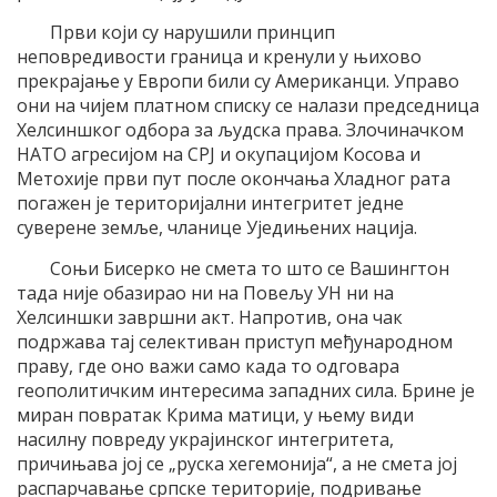
Први који су нарушили принцип
неповредивости граница и кренули у њихово
прекрајање у Европи били су Американци. Управо
они на чијем платном списку се налази председница
Хелсиншког одбора за људска права. Злочиначком
НАТО агресијом на СРЈ и окупацијом Косова и
Метохије први пут после окончања Хладног рата
погажен је територијални интегритет једне
суверене земље, чланице Уједињених нација.
Соњи Бисерко не смета то што се Вашингтон
тада није обазирао ни на Повељу УН ни на
Хелсиншки завршни акт. Напротив, она чак
подржава тај селективан приступ међународном
праву, где оно важи само када то одговара
геополитичким интересима западних сила. Брине је
миран повратак Крима матици, у њему види
насилну повреду украјинског интегритета,
причињава јој се „руска хегемонија“, а не смета јој
распарчавање српске територије, подривање