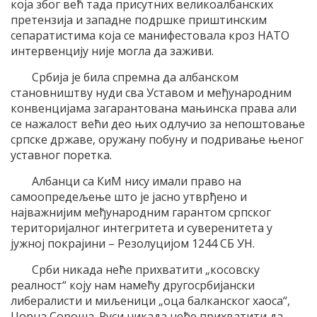
која због већ тада присутних великоалбанских
претензија и западне подршке приштинским
сепаратистима која се манифестовала кроз НАТО
интервенцију није могла да заживи.
Србија је била спремна да албанском
становништву нуди сва Уставом и међународним
конвенцијама загарантована мањинска права али
се нажалост већи део њих одлучио за непоштовање
српске државе, оружану побуну и подривање њеног
уставног поретка.
Албанци са КиМ нису имали право на
самоопредељење што је јасно утврђено и
најважнијим међународним гарантом српског
територијалног интегритета и суверенитета у
јужној покрајини – Резолуцијом 1244 СБ УН.
Срби никада неће прихватити „косовску
реалност“ коју нам намећу другосрбијански
либералисти и миљеници „оца балканског хаоса“,
Џорџа Сороша. Руси никада неће прихватити да