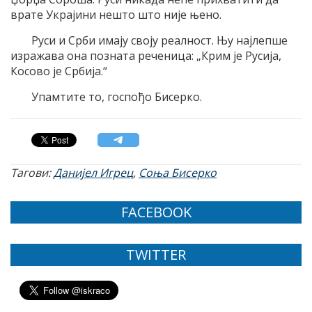
врате Украјини нешто што није њено.
Руси и Срби имају своју реалност. Њу најлепше
изражава она позната реченица: „Крим је Русија,
Косово је Србија.“
Упамтите то, госпођо Бисерко.
Тагови:
Данијел Игрец
,
Соња Бисерко
FACEBOOK
TWITTER