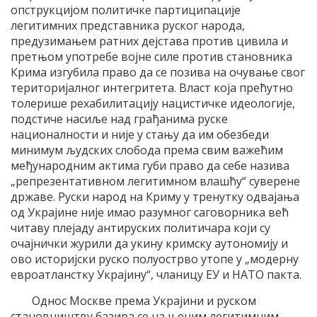
опструкцијом политичке партиципације
легитимних представника руског народа,
предузимањем ратних дејстава против цивила и
претњом употребе војне силе против становника
Крима изгубила право да се позива на очување свог
територијалног интегритета. Власт која прећутно
толерише рехабилитацију нацистичке идеологије,
подстиче насиље над грађанима руске
националности и није у стању да им обезбеди
минимум људских слобода према свим важећим
међународним актима губи право да себе назива
„репрезентативном легитимном влашћу“ суверене
државе. Руски народ на Криму у тренутку одвајања
од Украјине није имао разумног саговорника већ
читаву плејаду антируских политичара који су
очајнички журили да укину кримску аутономију и
ово историјски руско полуострво утопе у „модерну
евроатланстку Украјину“, чланицу ЕУ и НАТО пакта.
Однос Москве према Украјини и руском
становништву базира се на њеним легитимним