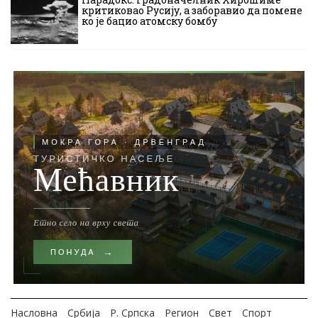
критиковао Русију, а заборавио да помене
ко је бацио атомску бомбу
Насловна
Србија
Р. Српска
Регион
Свет
Спорт