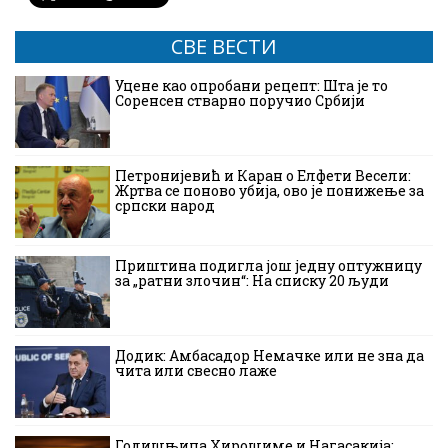
СВЕ ВЕСТИ
Уцене као опробани рецепт: Шта је то
Соренсен стварно поручио Србији
Петронијевић и Каран о Елфети Весели:
Жртва се поново убија, ово је понижење за
српски народ
Приштина подигла још једну оптужницу
за „ратни злочин“: На списку 20 људи
Додик: Амбасадор Немачке или не зна да
чита или свесно лаже
Годишњица Хирошиме и Нагасакија: