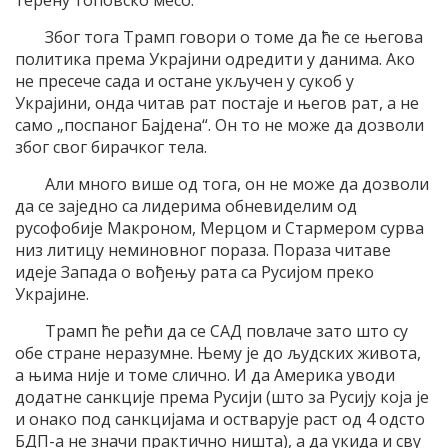
терену топовско месо.
Због тога Трамп говори о томе да ће се његова
политика према Украјини одредити у данима. Ако
не пресече сада и остане укључен у сукоб у
Украјини, онда читав рат постаје и његов рат, а не
само „поспаног Бајдена“. Он то не може да дозволи
због свог бирачког тела.
Али много више од тога, он не може да дозволи
да се заједно са лидерима обневиделим од
русофобије Макроном, Мерцом и Стармером сурва
низ литицу неминовног пораза. Пораза читаве
идеје Запада о вођењу рата са Русијом преко
Украјине.
Трамп ће рећи да се САД повлаче зато што су
обе стране неразумне. Њему је до људских живота,
а њима није и томе слично. И да Америка уводи
додатне санкције према Русији (што за Русију која је
и онако под санкцијама и остварује раст од 4 одсто
БДП-а не значи практично ништа), а да укида и сву