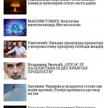
Какав је нуклеарни статус света данас
МАКСИМ ТОМИЋ: Вештачка
интелигенција, Мегалополис
Ракочевић: Хиљаде процедура прерастају
у непремостиву препреку слободи медија
Владимир Умељић: „ОЛУЈА“ ЈЕ
НАЈБЛИСТАВИЈИ ДЕО ХРВАТСКЕ
ПРОШЛОСТИ“
Залужни: Украјина је исцрпела готово сав
војни арсенал, Русија пронашла одговор
на све
Парадокс: Градоначелник Хирошиме