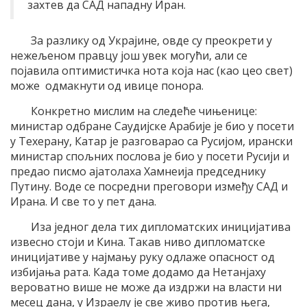
захтев да САД нападну Иран.
За разлику од Украјине, овде су преокрети у
нежељеном правцу још увек могући, али се
појавила оптимистичка нота која нас (као цео свет)
може одмакнути од ивице понора.
Конкретно мислим на следеће чињенице:
министар одбране Саудијске Арабије је био у посети
у Техерану, Катар је разговарао са Русијом, ирански
министар спољних послова је био у посети Русији и
предао писмо ајатолаха Хамнеија председнику
Путину. Воде се посредни преговори између САД и
Ирана. И све то у пет дана.
Иза једног дела тих дипломатских иницијатива
извесно стоји и Кина. Такав ниво дипломатске
иницијативе у најмању руку одлаже опасност од
избијања рата. Када томе додамо да Нетанјаху
вероватно више не може да издржи на власти ни
месец дана, у Израелу је све живо против њега,