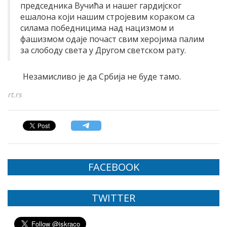
председника Вучића и нашег гардијског
ешалона који нашим стројевим кораком са
силама победницима над нацизмом и
фашизмом одаје почаст свим херојима палим
за слободу света у Другом светском рату.
Незамисливо је да Србија не буде тамо.
rt.rs
FACEBOOK
TWITTER