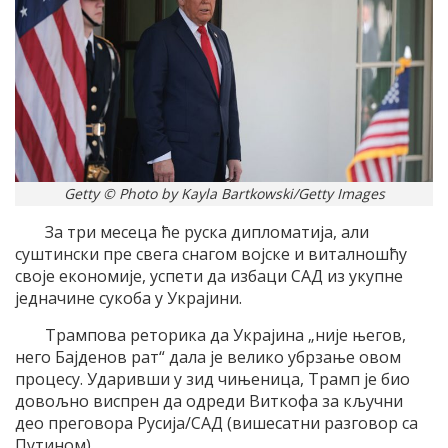
Getty © Photo by Kayla Bartkowski/Getty Images
За три месеца ће руска дипломатија, али
суштински пре свега снагом војске и виталношћу
своје економије, успети да избаци САД из укупне
једначине сукоба у Украјини.
Трампова реторика да Украјина „није његов,
него Бајденов рат“ дала је велико убрзање овом
процесу. Ударивши у зид чињеница, Трамп је био
довољно виспрен да одреди Виткофа за кључни
део преговора Русија/САД (вишесaтни разговор са
Путином).