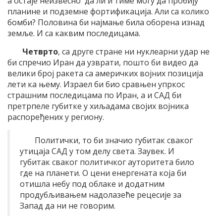
а остаје неизвесно да ли и тиме могу да пробију
планине и подземне фортификација. Али са колико
бомби? Половина би најмање била оборена изнад
земље. И са каквим последицама.
Четврто
, са друге стране ни нуклеарни удар не
би спречио Иран да узврати, пошто би видео да
велики број ракета са америчких војних позиција
лети ка њему. Израел би био сравњен упркос
страшним последицама по Иран, а и САД би
претрпеле губитке у хиљадама својих војника
распоређених у региону.
Политички, то би значио губитак сваког
утицаја САД у том делу света. Заувек. И
губитак сваког политичког ауторитета било
где на планети. О цени енергената која би
отишла небу под облаке и додатним
продубљивањем надолазеће рецесије за
Запад да ни не говорим.