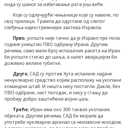
онда су шансе за избегавање рата још веће.
Које су одлучујуће чињенице које су навеле, по
свој прилици, Трампа да одустане од слепог
слеђења најекстремнијих захтева Израела.
Прво
, уопште није тачно да је Израел пре пола
године уништио ПВО одбрану Ирана. Другим
речима, само мали број испаљених ракета на Иран
би уопште стигао до циља, а налет авијацијом би
доживео велике губитке.
Друго
, САД су против Хута испалиле најјаче
ненуклеарно средство којим располажу на укопани
командни штаб. И ништа нису постигли. Дакле, без
ПВО одбране, чист погодак, и нису у стању да
пробију добро заштићени војни циљ.
Треће
, Иран има око 300 таквих укопаних
објеката. Другим речима, САД би морале да
употребе нуклеарни арсенал са неизвесни исходом,