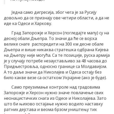
Једна само дигресија, због чега је за Русију
довољно да се признају ове четири области, а да не
иде ка Одеси и Харкову.
Град Запорожје и Херсон (погледајте мапу) су на
десној обали Дњепра. То значи да ће се војска
велике снаге распоредити на 300 км десне обале
Дњепра и више никаква стратешка одбрана Кијева
на Дњепру није могућа. Са те позиције, руска армија
је у случају потребе незаустављиво за 48 часова до
Придњестровља, односно границе са Молдавијом.
А то даље значи да Николајев и Одеса остају без
било какве везе са остатком Украјине (ако је буде).
Само преузимање контроле над градовима
Запорожје и Херсон нужно значе повлачење свих
неонацистичких снага из Одесе и Николајева. Зато
што би њихово остајање нужно водило наставку
ратних дејстава и веома брзом уништењу тих