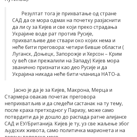
Резултат тога је прихватање од стране
САД да се мора одмах на почетку разјаснити
да ли су за Кијев и све који преко страдања
Украјине воде рат против Русије,
прихватљиве две ствари око којих нема и
неће бити преговора: четири бивше области (
Луганск, Доњецк, Запорожје и Херсон – Крим
су већ сви прежалили на Западу) Кијев мора
званично признати као део Русије и да
Украјина никада неће бити чланица НАТО-а.
Јасно је да је за Кијев, Макрона, Мерца и
Стармера овакав почетак преговора
неприхватљив и да следећи састанак на ту тему,
после краха претходног у Паризу, може само
потврдити да је дошло до распада ратне алијансе
САД и ЕУ/Британија. Кијев је ту, уз све жаљење због
људских живота, само политичка марионета и на