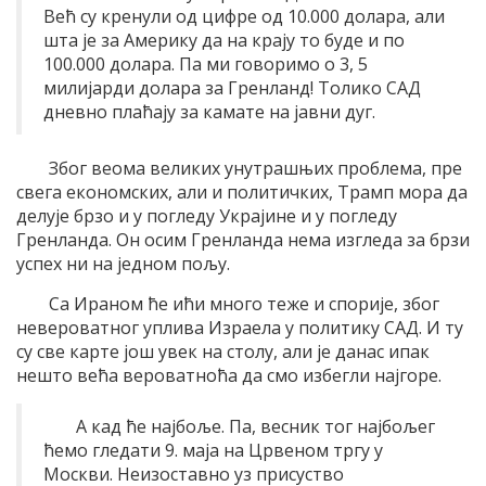
Већ су кренули од цифре од 10.000 долара, али
шта је за Америку да на крају то буде и по
100.000 долара. Па ми говоримо о 3, 5
милијарди долара за Гренланд! Толико САД
дневно плаћају за камате на јавни дуг.
Због веома великих унутрашњих проблема, пре
свега економских, али и политичких, Трамп мора да
делује брзо и у погледу Украјине и у погледу
Гренланда. Он осим Гренланда нема изгледа за брзи
успех ни на једном пољу.
Са Ираном ће ићи много теже и спорије, због
невероватног уплива Израела у политику САД. И ту
су све карте још увек на столу, али је данас ипак
нешто већа вероватноћа да смо избегли најгоре.
А кад ће најбоље. Па, весник тог најбољег
ћемо гледати 9. маја на Црвеном тргу у
Москви. Неизоставно уз присуство