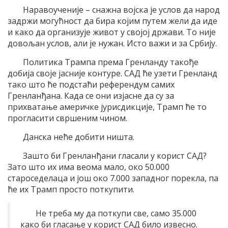
Наравоученије – снажна војска је услов да народ
задржи могућност да бира којим путем жели да иде
и како да организује живот у својој држави. То није
довољан услов, али је нужан. Исто важи и за Србију.
Политика Трампа према Гренланду такође
добија своје јасније контуре. САД ће узети Гренланд
тако што ће подстаћи референдум самих
Гренланђана. Када се они изјасне да су за
прихватање америчке јурисдикције, Трамп ће то
прогласити свршеним чином.
Данска неће добити ништа.
Зашто би Гренланђани гласали у корист САД?
Зато што их има веома мало, око 50.000
староседелаца и још око 7.000 западног порекла, па
ће их Трамп просто поткупити.
Не треба му да поткупи све, само 35.000
како би гласање у корист САД било извесно.