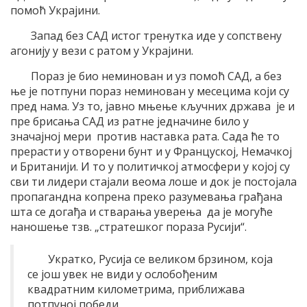
помоћ Украјини.
Запад без САД истог тренутка иде у сопствену
агонију у вези с ратом у Украјини.
Пораз је био неминован и уз помоћ САД, а без
ње је потпуни пораз неминован у месецима који су
пред нама. Уз то, јавно мњење кључних држава је и
пре брисања САД из ратне једначине било у
значајној мери против наставка рата. Сада ће то
прерасти у отворени бунт и у Француској, Немачкој
и Британији. И то у политичкој атмосфери у којој су
сви ти лидери стајали веома лоше и док је постојала
пропагандна копрена преко разумевања грађана
шта се догађа и стварања уверења да је могуће
наношење тзв. „стратешког пораза Русији“.
Укратко, Русија се великом брзином, која
се још увек не види у ослобођеним
квадратним километрима, приближава
потпуној победи.