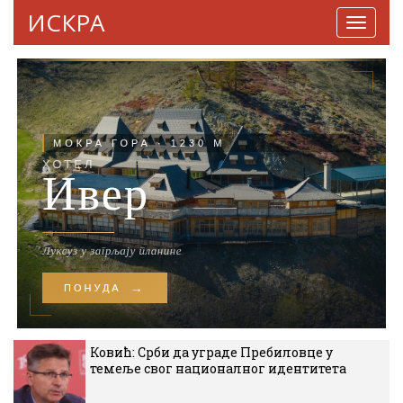
ИСКРА
Навига
Ковић: Срби да уграде Пребиловце у
темеље свог националног идентитета