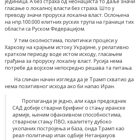
јединица. А без страха од неонациста то даље значи
гласање о локалној власти без страха. Што у
преводу значи проруска локална власт. Ослоњена
на нпр.100.000 елитних руских трупа на граници тих
области са Руском Федерацијом.
У тим околностима, политички процеси у
Харкову на крајњем истоку Украјине, у релативно
кратком периоду воде истом исходу, гласањем
грађана за проруску локалну власт. Русија нема
потребе да војском непосредно решава та питања.
На сличан начин изгледа да је Трамп схватио да
нема позитивног исхода ако би напао Иран.
Пропаганда је једно, али када председник
САД добије стварни брифинг о стању иранске
армије, њеним офанзивном способностима,
стварном стању ПВО, квалитету дубоко
укопаних постројења и база, онда Трамп као
реал-политичар ипак одбије Нетанјахуов