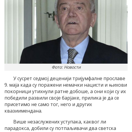
Фото: Новости
У сусрет седмој деценији тријумфалне прославе
9. маја када су поражени немачки нацисти и њихови
покорници утихнули ратне добоше, а они који су их
победили развили своје барјаке, прилика је да се
присетимо не само тог, него и других
квазиимендана.
Више незаслужених уступака, каквог ли
парадокса, добили су потпаљивачи два светска