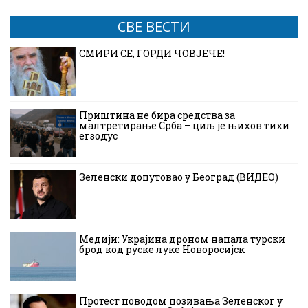
СВЕ ВЕСТИ
СМИРИ СЕ, ГОРДИ ЧОВЈЕЧЕ!
Приштина не бира средства за
малтретирање Срба – циљ је њихов тихи
егзодус
Зеленски допутовао у Београд (ВИДЕО)
Медији: Украјина дроном напала турски
брод код руске луке Новоросијск
Протест поводом позивања Зеленског у