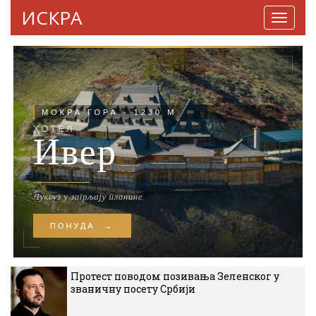
ИСКРА
Навига
Протест поводом позивања Зеленског у
званичну посету Србији