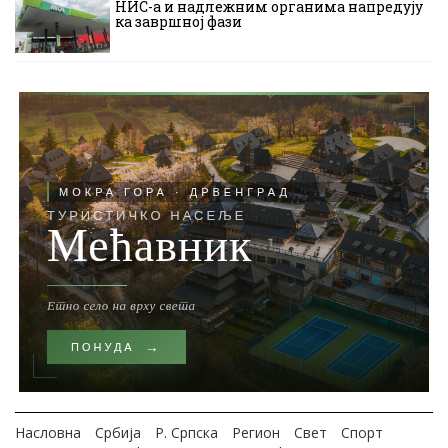
НИС-а и надлежним органима напредују
ка завршној фази
Насловна
Србија
Р. Српска
Регион
Свет
Спорт