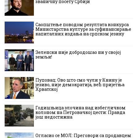
званичну посету Србији
Саопштење поводом резултата конкурса
Министарства културе за суфинансирање
капиталних издања на српском језику
Зеленски није добродошао ни у својој
земљи!
Пуповац: Ово што смо чули у Книну је
језиво, није демократија, већ пријетња
Хрватској
Годишњица злочина над избегличком
колоном на Петровачкој цести: Правда
још недостижна
Огласио се МОЛ: Преговори са продавцем