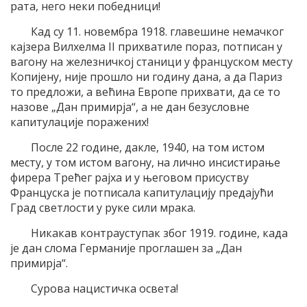
рата, него неки победници!
Кад су 11. новембра 1918. главешине немачког
кајзера Вилхелма II прихватиле пораз, потписан у
вагону на железничкој станици у француском месту
Копијену, није прошло ни годину дана, а да Париз
то предложи, а већина Европе прихвати, да се то
назове „Дан примирја“, а не дан безусловне
капитулације поражених!
После 22 године, дакле, 1940, на том истом
месту, у том истом вагону, на лично инсистирање
фирера Трећег рајха и у његовом присуству
Француска је потписала капитулацију предајући
Град светлости у руке сили мрака.
Никакав контрауступак због 1919. године, када
је дан слома Германије проглашен за „Дан
примирја“.
Сурова нацистичка освета!