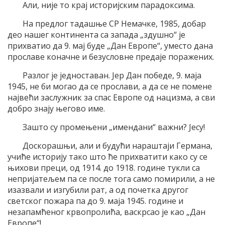
Али, није то крај историјским парадоксима.
На предлог тадашње СР Немачке, 1985, добар
део нашег континента са запада „здушно“ је
прихватио да 9. мај буде „Дан Европе“, уместо дана
прославе коначне и безусловне предаје поражених.
Разлог је једноставан. Јер Дан победе, 9. маја
1945, не би могао да се прослави, а да се не помене
највећи заслужник за спас Европе од нацизма, а сви
добро знају његово име.
Зашто су промењени „имендани“ важни? Јесу!
Доскорашњи, али и будући нараштаји Германа,
учиће историју тако што ће прихватити како су се
њихови преци, од 1914. до 1918. године тукли са
непријатељем па се после тога само помирили, а не
изазвали и изгубили рат, а од почетка другог
светског пожара па до 9. маја 1945. године и
незапамћеног крвопролића, васкрсао је као „Дан
Европе“!