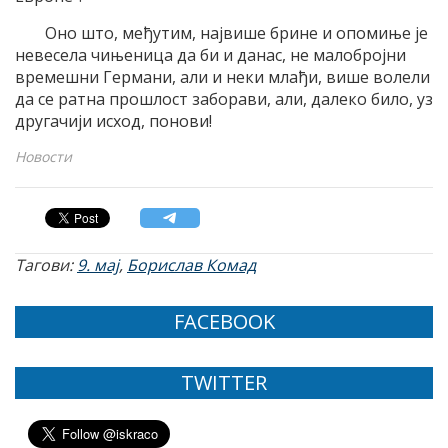
Оно што, међутим, највише брине и опомиње је
невесела чињеница да би и данас, не малобројни
времешни Германи, али и неки млађи, више волели
да се ратна прошлост заборави, али, далеко било, уз
другачији исход, понови!
Новости
Тагови:
9. мај
,
Борислав Комад
FACEBOOK
TWITTER