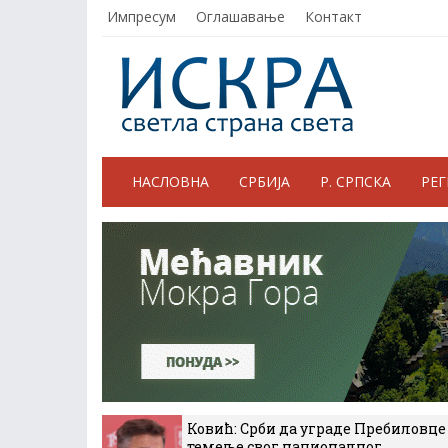
Импресум
Оглашавање
Контакт
НАСЛОВНА
СРБИЈА
Р. СРПСКА
РЕ
Ковић: Срби да уграде Пребиловце
темеље свог националног