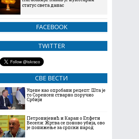
статус света данас
FACEBOOK
TWITTER
СВЕ ВЕСТИ
Уцене као опробани рецепт: Шта је
то Соренсен стварно поручио
Србији
Петронијевић и Каран о Елфети
Весели: Жртва се поново убија, ово
је понижење за српски народ