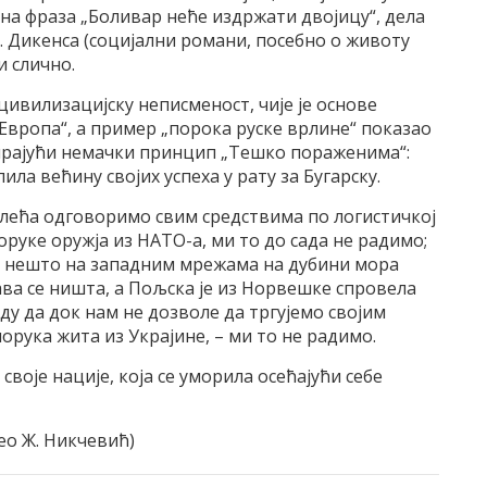
ена фраза „Боливар неће издржати двојицу“, дела
Ч. Дикенса (социјални романи, посебно о животу
и слично.
ивилизацијску неписменост, чије је основе
 Европа“, а пример „порока руске врлине“ показао
ирајући немачки принцип „Тешко пораженима“:
пила већину својих успеха у рату за Бугарску.
лећа одговоримо свим средствима по логистичкој
руке оружја из НАТО-а, ми то до сада не радимо;
,2 нешто на западним мрежама на дубини мора
ва се ништа, а Пољска је из Норвешке спровела
аду да док нам не дозволе да тргујемо својим
рука житa из Украјине, – ми то не радимо.
своје нације, која се уморила осећајући себе
ео Ж. Никчевић)