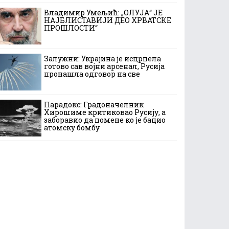
Владимир Умељић: „ОЛУЈА“ ЈЕ
НАЈБЛИСТАВИЈИ ДЕО ХРВАТСКЕ
ПРОШЛОСТИ“
Залужни: Украјина је исцрпела
готово сав војни арсенал, Русија
пронашла одговор на све
Парадокс: Градоначелник
Хирошиме критиковао Русију, а
заборавио да помене ко је бацио
атомску бомбу