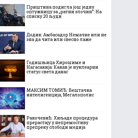
Приштина подигла још једну
оптужницу за „ратни злочин“: На
списку 20 људи
Додик: Амбасадор Немачке или не
зна да чита или свесно лаже
Годишњица Хирошиме и
Нагасакија: Какав је нуклеарни
статус света данас
МАКСИМ ТОМИЋ: Вештачка
интелигенција, Мегалополис
Ракочевић: Хиљаде процедура
прерастају у непремостиву
препреку слободи медија