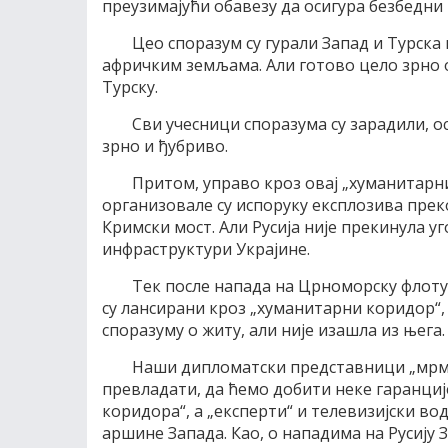
преузимајући обавезу да осигура безбедни
Цео споразум су гурали Запад и Турска 
афричким земљама. Али готово цело зрно о
Турску.
Сви учесници споразума су зарадили, ос
зрно и ђубриво.
Притом, управо кроз овај „хуманитарн
организовале су испоруку експлозива преко 
Кримски мост. Али Русија није прекинула у
инфраструктури Украјине.
Тек после напада на Црноморску флоту
су лансирани кроз „хуманитарни коридор“,
споразуму о житу, али није изашла из њега.
Наши дипломатски представници „мрмља
превладати, да ћемо добити неке гаранциј
коридора“, а „експерти“ и телевизијски в
аршине Запада. Као, о нападима на Русију З