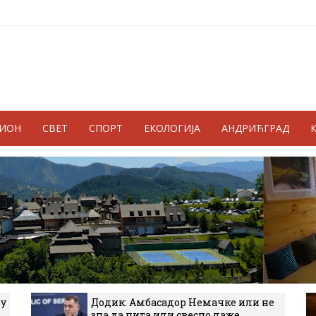
ГИОН
СВЕТ
СПОРТ
ЕКОЛОГИЈА
АНДРИЋГРАД
 у
Додик: Амбасадор Немачке или не
зна да чита или свесно лаже