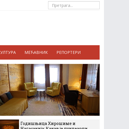
КУЛТУРА
МЕЋАВНИК
РЕПОРТЕРИ
Годишњица Хирошиме и
Нагасакија: Какав је нуклеарни