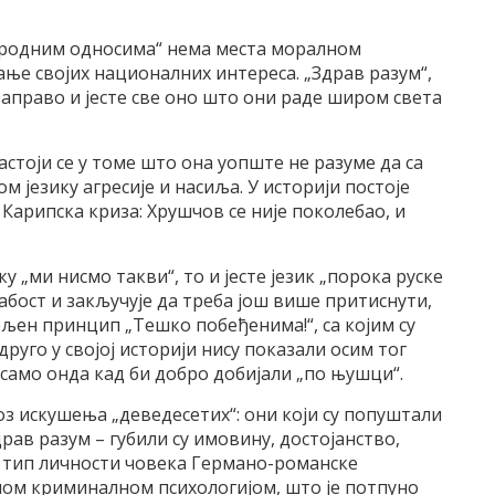
народним односима“ нема места моралном
пање својих националних интереса. „Здрав разум“,
заправо и јесте све оно што они раде широм света
стоји се у томе што она уопште не разуме да са
 језику агресије и насиља. У историји постоје
Карипска криза: Хрушчов се није поколебао, и
у „ми нисмо такви“, то и јесте језик „порока руске
абост и закључује да треба још више притиснути,
ељен принцип „Тешко побеђенима!“, са којим су
уго у својој историји нису показали осим тог
 само онда кад би добро добијали „по њушци“.
роз искушења „деведесетих“: они који су попуштали
рав разум – губили су имовину, достојанство,
и тип личности човека Германо-романске
ном криминалном психологијом, што је потпуно