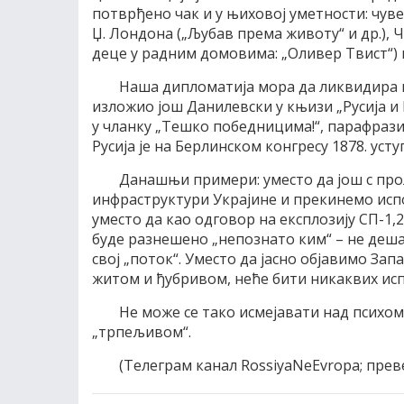
потврђено чак и у њиховој уметности: чув
Џ. Лондона („Љубав према животу“ и др.), 
деце у радним домовима: „Оливер Твист“) 
Наша дипломатија мора да ликвидира ц
изложио још Данилевски у књизи „Русија и
у чланку „Тешко победницима!“, парафраз
Русија је на Берлинском конгресу 1878. усту
Данашњи примери: уместо да још с про
инфраструктури Украјине и прекинемо испо
уместо да као одговор на експлозију СП-1
буде разнешено „непознато ким“ – не деша
свој „поток“. Уместо да јасно објавимо Зап
житом и ђубривом, неће бити никаквих испо
Не може се тако исмејавати над психом 
„трпељивом“.
(Телеграм канал RossiyaNeEvropa; прев