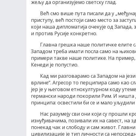
жељу да организујемо светску глад.
Већ смо више пута писали да у „међу
приступу, већ постоји само место за засту
који наша дипломатија очекује од Запада, 
и против Русије конкретно.
Главна грешка наше политичке елите са
Западом треба имати посла само на њиховом
примери такве наше политике. На пример, 
Кенеди је попустио.
Кад ми разговарамо са Западом на језик
врлине“. Агресор то перципира само као сл
јер је у његовом етнокултурном коду утем
германски народи покорили Рим. И ништа др
принципа: освестили би се и мало уљудили
Нас разумеју сви они који су прошли к
изнуђивачима, позивали их на савест, на зд
понекад чак и слободу и сам живот. Главн
цивилизације је тип личности са непосред