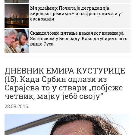
Миршајмер: Почела је деградација
кијевског режима – и на фронтовима и у
економији
Скандалозно питање немачког новинара
Зеленском у Београду: Како да убијемо што
више Руса
ДНЕВНИК ЕМИРА КУСТУРИЦЕ
(15): Када Србин одлази из
Сарајева то у ствари „побјеже
четник, мајку јебô своју“
28.08.2015.