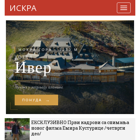
ИСКРА
Навига
ЕКСКЛУЗИВНО Први кадрови са снимања
новог филма Емира Кустурице /четврти
део/