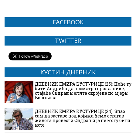
FACEBOOK
TWITTER
КУСТИН ДНЕВНИК
ДНЕВНИК ЕМИРА КУСТУРИЦЕ (25): Неће ту
бити Андрића да посматра пролазнике,
стајаће Сидран и елита скројена по мјери
Бошњака.
ДНЕВНИК ЕМИРА КУСТУРИЦЕ (24): Знао
сам да заставе под којима ћемо остатак
живота провести Сидран и ја не могу бити
исте