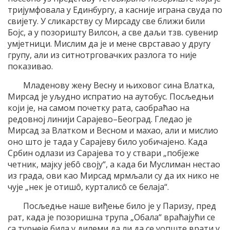
тријумфовала у Единбургу, а касније играна свуда по
свијету. У сликарству су Мирсаду све ближи били
Бојс, а у позоришту Вилсон, а све даљи тзв. сувенир
умјетници. Мислим да је и мене сврставао у другу
групу, али из ситнотрговачких разлога то није
показивао.
Младенову жену Весну и њиховог сина Влатка,
Мирсад је уљудно испратио на аутобус. Посљедњи
који је, на самом почетку рата, саобраћао на
редовној линији Сарајево–Београд. Гледао је
Мирсад за Влатком и Весном и махао, али и мислио
оно што је тада у Сарајеву било уобичајено. Када
Србин одлази из Сарајева то у ствари „побјеже
четник, мајку јебô своју“, а када би Муслиман нестао
из града, ови као Мирсад мрмљали су да их нико не
чује „нек је отишô, курталисô се белаја“.
Посљедње наше виђење било је у Паризу, пред
рат, када је позоришна трупа „Обала“ враћајући се
са турнеје била у дилеми да ли да се уопште врати у