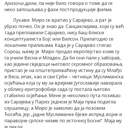
Аризона дрим
, па није било говора о томе да се
неко запошљава у фази постпродукције филма.
Лукави Миро се вратио у Сарајево, а рат је
убрзо почео. Он је знао да Санџаклијама, који су већ
тада преплавили Сарајево, нису баш блиски
концептуалиста Бојс или Вилсон. Прилагодио се
локалним приликама. Када је у Сарајево стигао
Сорош, њему је Миро продао европејство коме су
га учили Весна и Младен. Да би они пали у заборав,
као једини свједоци његовог скромног образовања,
пристао је на општеприхваћену истину да су Млађо
и Веса, ипак, као и сви Срби – четници. Муслиманска
осјећања која су му за вријеме Југославије навирала
у облику еритрофобије сада су постала његово
стабилно осјећање. Мене је неколико пута позивао
из Сарајева у Париз. Једном је Маја прва подигла
слушалицу, а Миро је замолио да ја позовем
Ћосића, јер „јадне Муслиманке бјеже испред војне и
паравојне српске чизме по источној Босни“. Маја му
је рекла: