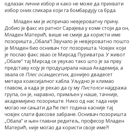
одлазак лични избор и како не може да прихвати
избор оних сликара који га бомбардују са брда.
Младен ми је испричао невјероватну причу.
Добио је факс из ратног Сарајева у коме стоји да он,
Младен Матерић, више не смије да користи име
позоришта „Обала“! Звучало је невјероватно пошто
је Младен био оснивач тог позоришта. Човјек који
је послао факс звао се Мирсад Пуриватра. У живот
„Обале“ тај Мирсад се увукао тако што је за прву
представу коју је продуцирала наша Академија, а
звала се
Плес осамдесетих
, донијео двадесет
метара коаксијалног кабла. Уљудно је климао
главом, а када је рекао да су му
Пистолси
најдража
група, он је, наравно, примљен у наше, тачније,
академијино позориште. Нико од нас тада није
могао ни сањати да ће пет година касније тај
човјек слати факсове забране. Оснивач позоришта
„Обала“ и њен главни редитељ, професор Младен
Матерић, није могао да користи своје име?!