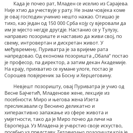
Када је почео рат, Младен се иселио из Сарајева.
Није хтио да учествује у рату. Не знам човјека коме
је овај господин учинио нешто нажао. Отишао је
тихо, као један од 150 000 Срба коју су вјеровали да
им је мјесто негдје другдје. Настанио се у Тулузу,
направио позориште и наставио да живи свој, по
свему, интровертан и дискретан живот. У
међувремену, Пуриватра је за вријеме рата
напредовао. Од економа позоришта „Обала“ постао
је професор, па директор, а затим декан Академије.
На крају, прихватио се хумане улоге, постао је
Сорошев повјереник за Босну и Херцеговину.
Невјешт позоришту, овај Пуриватра је учио од
Весне Бајчетић, Младенове жене, лекције из
посебности.
Миро и његова жена Изета
пресликавали су Веснино деликатно и
хиперактивно запажање из сфере живота и
умјетности, тако да је Миро почео да личи на
Европејца. Уз Младена је учврстио своје искуство,
посебно уз представу
Тетовирано позориште
која је