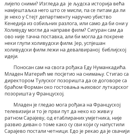
лијепо сними? Изгледа да је људска историја већа
намјештаљка него што се мисли, па се питам да ли
је неко у Стејт департменту наручио убиство
Кенедија из озбиљних разлога, или само да би они у
Холивуду могли да направе филм? Сигуран сам да
ово није тачна поставка, али би могла да покрене
неки глупи холивудски филм. Јер, успјешан
холивудски филм лежи на девалвираној библијској
идеји.
Поносан сам на свога рођака Еду Нуманкадића.
Младен Матерић ме посјетио на снимању. Стигао са
директором Тулуског позоришта да се договоре са
браћом Форман око гостовања њиховог луткарског
позоришта у Француској.
Младен је гледао мога рођака на Француској
телевизији и то је први пут да неко ко живи у
ратном Сарајеву, од етаблираних умјетника, није
развио диван о томе како су сви који су напустили
Сарајево постали четници. Едо је рекао да је свачији