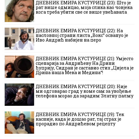
ДНЕВНИК ЕМИРА КУСТУРИЦЕ (23): Што је
рат више одмицао, моја слика као човјека
кога треба убити све се више увећавала
ДНЕВНИК ЕМИРА КУСТУРИЦЕ (22): На
насловној страни листа „Вокс“ освануо је
Иво Андрић набијен на перо
ДНЕВНИК ЕМИРА КУСТУРИЦЕ (21): Умјесто
сценарија за Андрићеву На Дрини
ћуприју, Сидран је саставио стих „Цијела је
Дрина наша Мека и Медина“!
ДНЕВНИК ЕМИРА КУСТУРИЦЕ (20): Није
ми одговарао град у коме сам за увођење
телефона морао да зарадим Златну палму
ДНЕВНИК ЕМИРА КУСТУРИЦЕ (19): Тек
касније, када је дошао рат, тај страх је
прорадио по Андрићевом рецепту