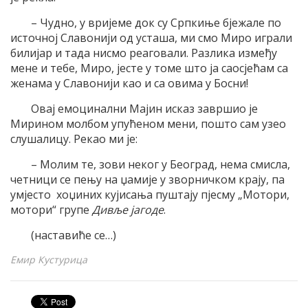
– Чудно, у вријеме док су Српкиње бјежале по
источној Славонији од усташа, ми смо Миро играли
билијар и тада нисмо реаговали. Разлика између
мене и тебе, Миро, јесте у томе што ја саосјећам са
женама у Славонији као и са овима у Босни!
Овај емоцинални Мајин исказ завршио је
Мирином молбом упућеном мени, пошто сам узео
слушалицу. Рекао ми је:
– Молим те, зови неког у Београд, нема смисла,
четници се пењу на џамије у зворничком крају, па
умјесто хоџиних кујисања пуштају пјесму „Мотори,
мотори“ групе
Дивље јагоде
.
(наставиће се…)
Емир Кустурица