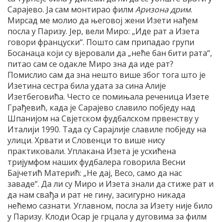
Сарајево. Ја сам монтирао филм
Аризона дрим
.
Мирсад ме молио да његовој жени Изети нађем
посла у Паризу. Јер, вели Миро: „Иде рат а Изета
говори француски“. Пошто сам припадао групи
Босанаца који су вјеровали да „неће бан бити рата“,
питао сам се одакле Миро зна да иде рат?
Помислио сам да зна нешто више због тога што је
Изетина сестра била удата за сина Алије
Изетбеговића. Често се помињала реченица Изете
Грађевић, када је Сарајево славило побједу над
Шпанијом на Свјетском фудбалском првенству у
Италији 1990. Тада су Сарајлије славиле побједу на
улици. Хрвати и Словенци то више нису
практиковали. Уплакана Изета је усхићена
тријумфом наших фудбалера говорила Весни
Бајчетић Матерић: „Не дај, Весо, само да нас
заваде“. Да ли су Миро и Изета знали да стиже рат и
да нам свађа и рат не гину, засигурно никада
нећемо сазнати. Углавном, посла за Изету није било
у Паризу. Клоди Осар је грцала у дуговима за филм