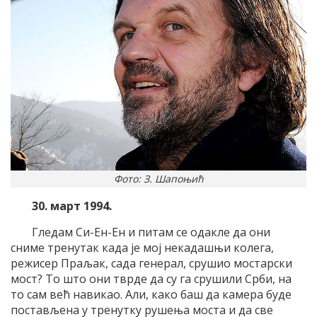
Фото: З. Шапоњић
30. март 1994.
Гледам Си-Ен-Ен и питам се одакле да они
сниме тренутак када је мој некадашњи колега,
режисер Праљак, сада генерал, срушио мостарски
мост? То што они тврде да су га срушили Срби, на
то сам већ навикао. Али, како баш да камера буде
постављена у тренутку рушења моста и да све