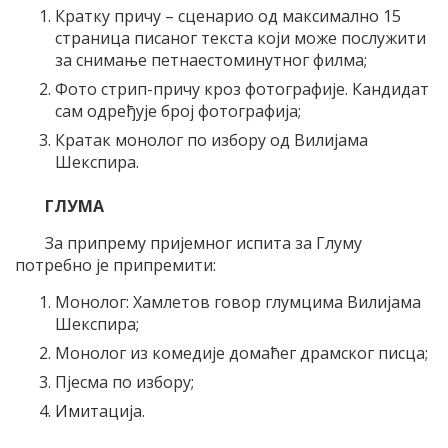
Кратку причу – сценарио од максимално 15
страница писаног текста који може послужити
за снимање петнаестоминутног филма;
Фото стрип-причу кроз фотографије. Кандидат
сам одређује број фотографија;
Кратак монолог по избору од Вилијама
Шекспира.
ГЛУМА
За припрему пријемног испита за Глуму
потребно је припремити:
Монолог: Хамлетов говор глумцима Вилијама
Шекспира;
Монолог из комедије домаћег драмског писца;
Пјесма по избору;
Имитација.