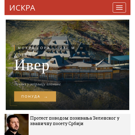
ИСКРА
Навига
Протест поводом позивања Зеленског у
званичну посету Србији