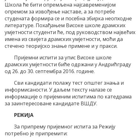
Школа ће бити опремљена најсавременијом
опремом за извођење наставе, а за потребе
студената формира се и посебна збирка неопходне
литературе. Похађањем Високе школе драмских
умјетности студенти ће, под руководством највећих
имена из свијета драмских умјетности, моћи да
стечено теоријско знање примене и у пракси.
Пријемни испити за упис Високе школе
драмских умјетности биће одржани у Андрићграду
од 26. до 30. септембра 2016. године.
Сви кандидати полажу тест општег знања и
информисаности. У даљем тексту налазе се
информације о пријемним испитима по катедрама
за заинтересоване кандидате ВШДУ.
РЕЖИЈА
За припрему пријемног испита за Режију
потребно је припремити: