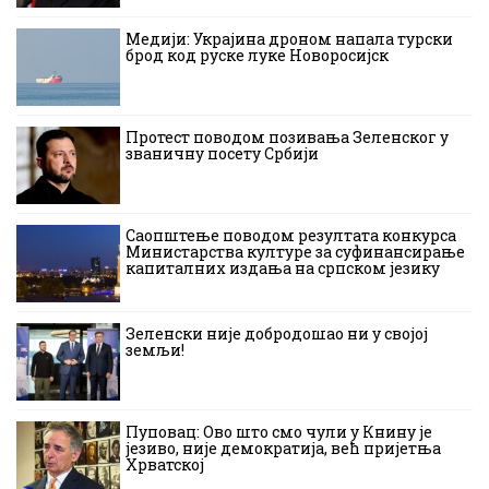
Медији: Украјина дроном напала турски
брод код руске луке Новоросијск
Протест поводом позивања Зеленског у
званичну посету Србији
Саопштење поводом резултата конкурса
Министарства културе за суфинансирање
капиталних издања на српском језику
Зеленски није добродошао ни у својој
земљи!
Пуповац: Ово што смо чули у Книну је
језиво, није демократија, већ пријетња
Хрватској