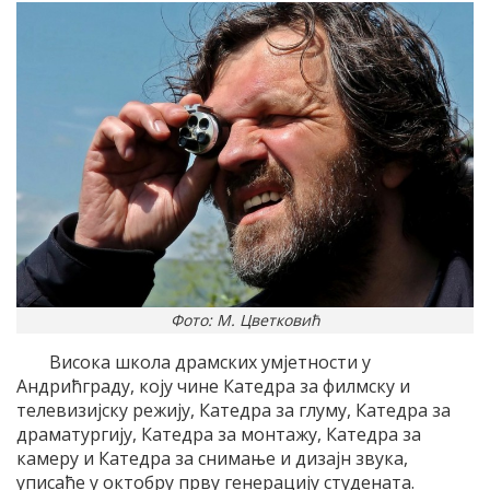
Фото: М. Цветковић
Висока школа драмских умјетности у
Андрићграду, коју чине Катедра за филмску и
телевизијску режију, Катедра за глуму, Катедра за
драматургију, Катедра за монтажу, Катедра за
камеру и Катедра за снимање и дизајн звука,
уписаће у октобру прву генерацију студената.