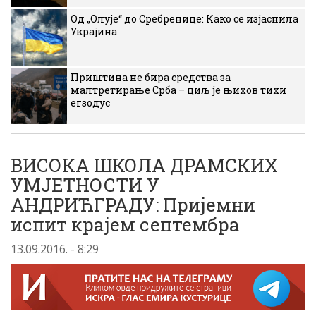
Од „Олује“ до Сребренице: Како се изјаснила
Украјина
Приштина не бира средства за
малтретирање Срба – циљ је њихов тихи
егзодус
ВИСОКА ШКОЛА ДРАМСКИХ
УМЈЕТНОСТИ У
АНДРИЋГРАДУ: Пријемни
испит крајем септембра
13.09.2016. - 8:29