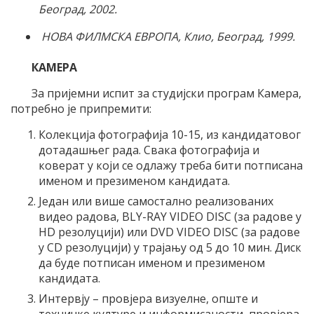
Београд, 2002.
НОВА ФИЛМСКА ЕВРОПА, Клио, Београд, 1999.
КАМЕРА
За пријемни испит за студијски програм Камера,
потребно је припремити:
Колекција фотографија 10-15, из кандидатовог
дотадашњег рада. Свака фотографија и
коверат у који се одлажу треба бити потписана
именом и презименом кандидата.
Један или више самостално реализованих
видео радова, BLY-RAY VIDEO DISC (за радове у
HD резолуцији) или DVD VIDEO DISC (за радове
у CD резолуцији) у трајању од 5 до 10 мин. Диск
да буде потписан именом и презименом
кандидата.
Интервју – провјера визуелне, опште и
техничке културе и информисаности, провјера