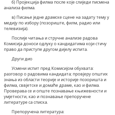
б) Пројекција филма после које слиједи писмена
анализа филма.
в) Писање једне драмске сцене на задату тему у
медију по избору (позориште, филм, радио или
телевизија).
Послије читања и стручне анализе радова
Комисија доноси одлуку о кандидатима који стичу
право да приступе другом дијелу испита.
Други дио
Усмени испит пред Комисијом обухвата:
разговор о радовима кандидата; провјеру општих
знања из области теорије и историје позоришта и
филма, сввјетске и домаће драме, као и филма.
Проверава се и опште познавање књижевности и
умјетности, као и познавање препоручене
литературе са списка.
Препоручена литература: