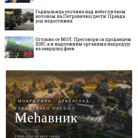
Годишњица злочина над избегличком
колоном на Петровачкој цести: Правда
још недостижна
Огласио се МОЛ: Преговори са продавцем
НИС-а и надлежним органима напредују
ка завршној фази