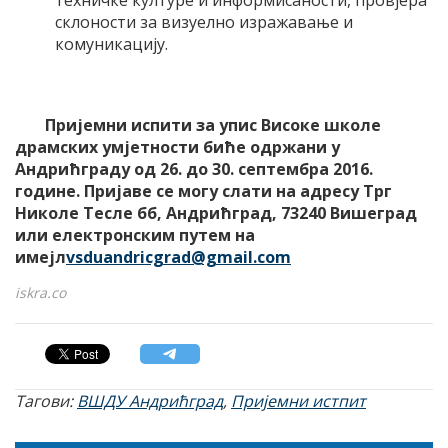
склоности за визуелно изражавање и
комуникацију.
Пријемни испити за упис Високе школе
драмских умјетности биће одржани у
Андрићграду од 26. до 30. септембра 2016.
године. Пријаве се могу слати на адресу Трг
Николе Тесле бб, Андрићград, 73240 Вишеград
или електронским путем на
имејл
vsduandricgrad@gmail.com
iskra.co
Тагови:
ВШДУ Андрићград
,
Пријемни истпит