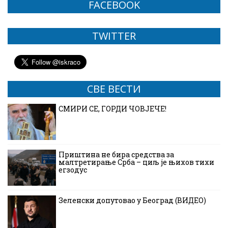
FACEBOOK
TWITTER
СВЕ ВЕСТИ
СМИРИ СЕ, ГОРДИ ЧОВЈЕЧЕ!
Приштина не бира средства за
малтретирање Срба – циљ је њихов тихи
егзодус
Зеленски допутовао у Београд (ВИДЕО)