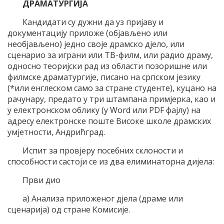
ДРАМАТУРГИЈА
Кандидати су дужни да уз пријаву и
документацију приложе (објављено или
необјављено) једно своје драмско дјело, или
сценарио за играни или ТВ-филм, или радио драму,
односно теоријски рад из области позоришне или
филмске драматургије, писано на српском језику
(*или енглеском само за стране студенте), куцано на
рачунару, предато у три штампана примјерка, као и
у електронском облику (у Word или PDF фајлу) на
адресу електронске поште Високе школе драмских
умјетности, Андрићград.
Испит за провјеру посебних склоности и
способности састоји се из два eлиминаторна дијела:
Први дио
а) Анализа приложеног дјела (драме или
сценарија) од стране Комисије.