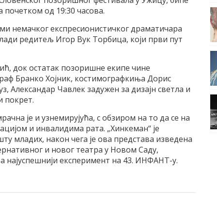
ословенског позоришног фестивала у Ужицу, биће
 почетком од 19:30 часова.
ами немачког експресионистичког драматичара
млади редитељ Игор Вук Торбица, који први пут
рић, док остатак позоришне екипе чине
раф Бранко Хојник, костимографкиња Дорис
з, Александар Чавлек задужен за дизајн светла и
и покрет.
рачна је и узнемирујућа, с обзиром на то да се на
ацијом и инвалидима рата. „Хинкеман“ је
ту младих, након чега је ова представа изведена
рнативног и новог театра у Новом Саду,
за најуспешнији експеримент на 43. ИНФАНТ-у.