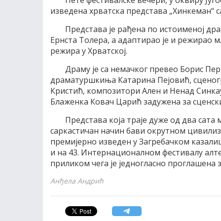
Пете фестивалске вечери, у оквиру Југ
изведена хрватска представа „Хинкеман“ са
Представа је рађена по истоименој др
Ернста Толера, а адаптирао је и режирао 
режира у Хрватској.
Драму је са немачког превео Борис Пе
драматуршкиња Катарина Пејовић, сценог
Кристић, композитори Ален и Ненад Синкау
Блаженка Ковач Царић задужена за сценск
Представа која траје дуже од два сата м
саркастичан начин бави окрутном цивилиз
премијерно изведен у Загребачком казалиш
и на 43. Интернационалном фестивалу алте
приликом чега је једногласно проглашена 
Анђела Андрић