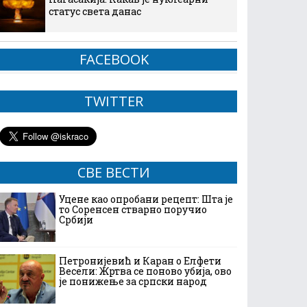
статус света данас
FACEBOOK
TWITTER
СВЕ ВЕСТИ
Уцене као опробани рецепт: Шта је
то Соренсен стварно поручио
Србији
Петронијевић и Каран о Елфети
Весели: Жртва се поново убија, ово
је понижење за српски народ