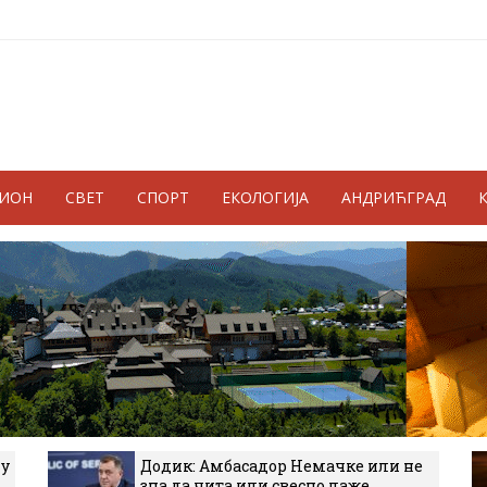
ГИОН
СВЕТ
СПОРТ
ЕКОЛОГИЈА
АНДРИЋГРАД
 у
Додик: Амбасадор Немачке или не
зна да чита или свесно лаже