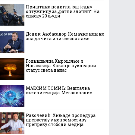
Приштина подигла још једну
оптужницу за „ратни злочин“: На
списку 20 људи
Додик: Амбасадор Немачке или не
зна да чита или свесно лаже
Годишњица Хирошиме и
Нагасакија: Какав је нуклеарни
статус света данас
МАКСИМ ТОМИЋ: Вештачка
интелигенција, Мегалополис
Ракочевић: Хиљаде процедура
прерастају у непремостиву
препреку слободи медија