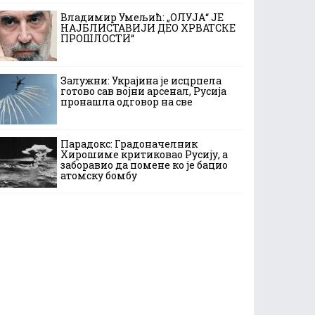
Владимир Умељић: „ОЛУЈА“ ЈЕ
НАЈБЛИСТАВИЈИ ДЕО ХРВАТСКЕ
ПРОШЛОСТИ“
Залужни: Украјина је исцрпела
готово сав војни арсенал, Русија
пронашла одговор на све
Парадокс: Градоначелник
Хирошиме критиковао Русију, а
заборавио да помене ко је бацио
атомску бомбу