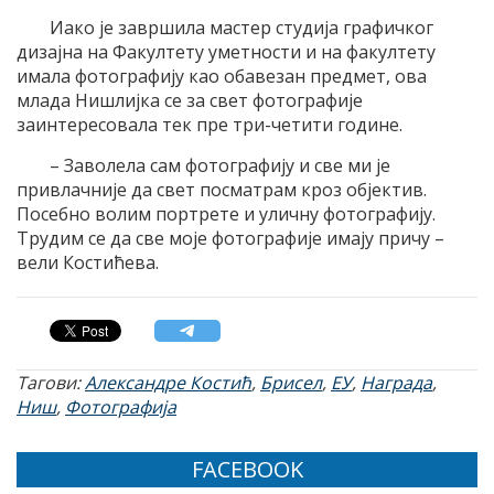
Иако је завршила мастер студија графичког
дизајна на Факултету уметности и на факултету
имала фотографију као обавезан предмет, ова
млада Нишлијка се за свет фотографије
заинтересовала тек пре три-четити године.
– Заволела сам фотографију и све ми је
привлачније да свет посматрам кроз објектив.
Посебно волим портрете и уличну фотографију.
Трудим се да све моје фотографије имају причу –
вели Костићева.
Тагови:
Александре Костић
,
Брисел
,
ЕУ
,
Награда
,
Ниш
,
Фотографија
FACEBOOK