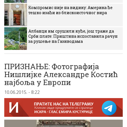
Компромис није на видику: Америка ће
тешко изаћи из блискоисточног вира
Албанци им срушили куће, још траже да
Срби плате: Приштина испоставила рачун
за рушење на Газиводама
ПРИЗНАЊЕ: Фотографија
Нишлијке Александре Костић
најбоља у Европи
10.06.2015. - 8:22