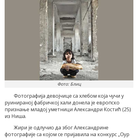
Фото: Блиц
Фотографија девојчице са хлебом која чучи у
руинираној фабричкој хали донела је европско
признање младој уметници Александри Костић (25)
из Ниша.
Жири је одлучио да због Александрине
фотографије са којом се пријавила на конкурс „Оур