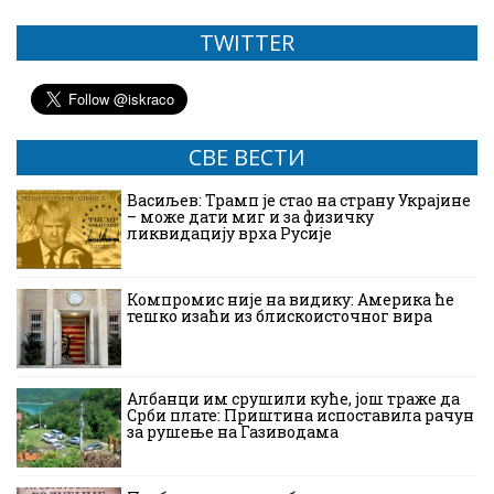
TWITTER
СВЕ ВЕСТИ
Васиљев: Трамп је стао на страну Украјине
– може дати миг и за физичку
ликвидацију врха Русије
Компромис није на видику: Америка ће
тешко изаћи из блискоисточног вира
Албанци им срушили куће, још траже да
Срби плате: Приштина испоставила рачун
за рушење на Газиводама