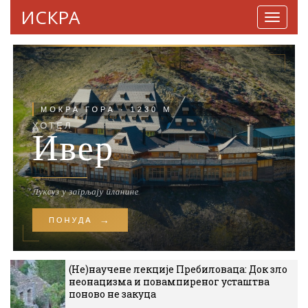
ИСКРА
Навига
(Не)научене лекције Пребиловаца: Док зло
неонацизма и повампиреног усташтва
поново не закуца