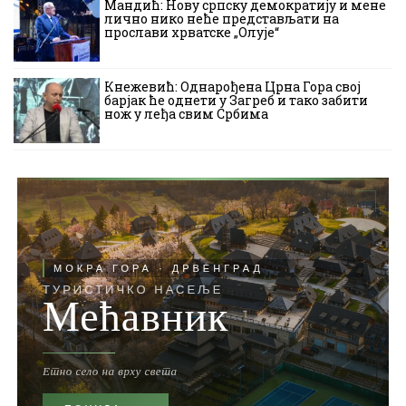
Мандић: Нову српску демократију и мене
лично нико неће представљати на
прослави хрватске „Олује“
Кнежевић: Однарођена Црна Гора свој
барјак ће однети у Загреб и тако забити
нож у леђа свим Србима