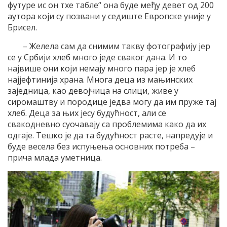
футуре ис он тхе табле“ она буде међу девет од 200
аутора који су позвани у седиште Европске уније у
Брисел.
– Желела сам да снимим такву фотографију јер
се у Србији хлеб много једе сваког дана. И то
највише они који немају много пара јер је хлеб
најјефтинија храна. Многа деца из мањинских
заједница, као девојчица на слици, живе у
сиромаштву и породице једва могу да им пруже тај
хлеб. Деца за њих јесу будућност, али се
свакодневно суочавају са проблемима како да их
одгаје. Тешко је да та будућност расте, напредује и
буде весела без испуњења основних потреба –
прича млада уметница.