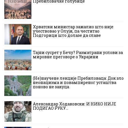
Пребиловачке голубице
Хрватски министар зажалио што није
учествовао у Олуји, па честитао
Подгорици што долазе да славе
Тајни сусрет у Бечу? Разматрани услови за
мировне преговоре о Украјини
(Не)научене лекције Пребиловаца: Док зло
неонацизма и повампиреног усташтва
поново не закуца
Александар Ходаковски: И НИКО НИЈЕ
ПОДИГАО РУКУ…