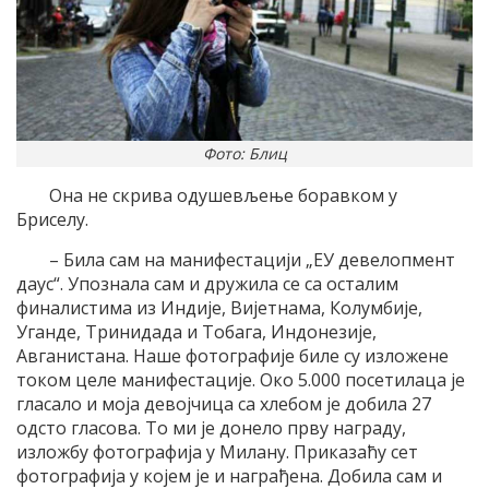
Фото: Блиц
Она не скрива одушевљење боравком у
Бриселу.
– Била сам на манифестацији „ЕУ девелопмент
даyс“. Упознала сам и дружила се са осталим
финалистима из Индије, Вијетнама, Колумбије,
Уганде, Тринидада и Тобага, Индонезије,
Авганистана. Наше фотографије биле су изложене
током целе манифестације. Око 5.000 посетилаца је
гласало и моја девојчица са хлебом је добила 27
одсто гласова. То ми је донело прву награду,
изложбу фотографија у Милану. Приказаћу сет
фотографија у којем је и награђена. Добила сам и