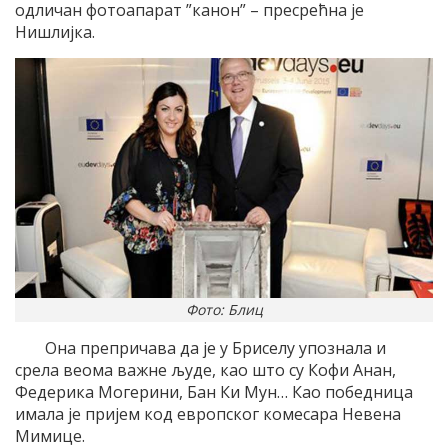
одличан фотоапарат ”канон” – пресрећна је
Нишлијка.
Фото: Блиц
Она препричава да је у Бриселу упознала и
срела веома важне људе, као што су Кофи Анан,
Федерика Могерини, Бан Ки Мун… Као победница
имала је пријем код европског комесара Невена
Мимице.