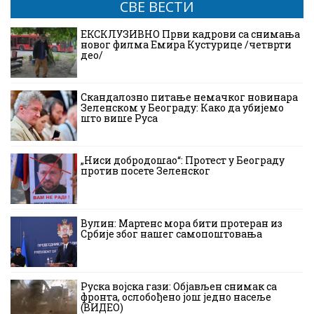
СВЕ ВЕСТИ
ЕКСКЛУЗИВНО Први кадрови са снимања
новог филма Емира Кустурице /четврти
део/
Скандалозно питање немачког новинара
Зеленском у Београду: Како да убијемо
што више Руса
„Ниси добродошао“: Протест у Београду
против посете Зеленског
Вулин: Мартенс мора бити протеран из
Србије због нашег самопоштовања
Руска војска гази: Објављен снимак са
фронта, ослобођено још једно насеље
(ВИДЕО)