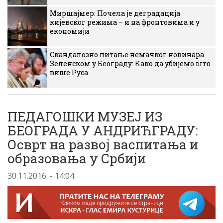
Миршајмер: Почела је деградација
кијевског режима – и на фронтовима и у
економији
Скандалозно питање немачког новинара
Зеленском у Београду: Како да убијемо што
више Руса
ПЕДАГОШКИ МУЗЕЈ ИЗ
БЕОГРАДА У АНДРИЋГРАДУ:
Осврт на развој васпитања и
образовања у Србији
30.11.2016. - 14:04