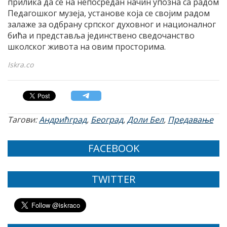
прилика да се на непосредан начин упозна са радом
Педагошког музеја, установе која се својим радом
залаже за одбрану српског духовног и националног
бића и представља јединствено сведочанство
школског живота на овим просторима.
Iskra.co
Тагови:
Андрићград
,
Београд
,
Доли Бел
,
Предавање
FACEBOOK
TWITTER