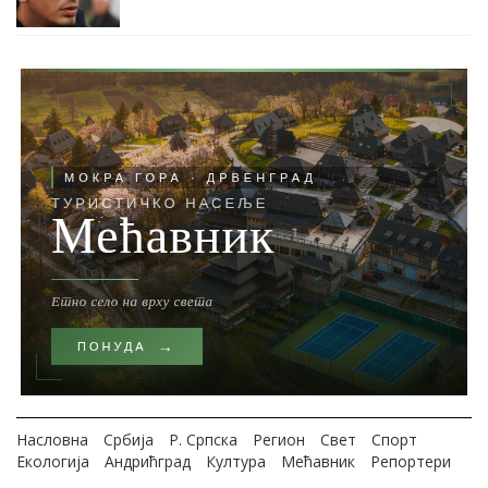
Насловна
Србија
Р. Српска
Регион
Свет
Спорт
Екологија
Андрићград
Култура
Мећавник
Репортери