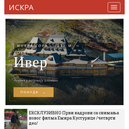
ИСКРА
Навига
ЕКСКЛУЗИВНО Први кадрови са снимања
новог филма Емира Кустурице /четврти
део/