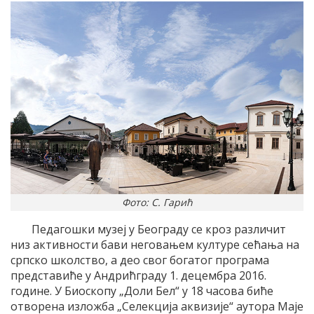
Фото: С. Гарић
Педагошки музеј у Београду се кроз различит
низ активности бави неговањем културе сећања на
српско школство, а део свог богатог програма
представиће у Андрићграду 1. децембра 2016.
године. У Биоскопу „Доли Бел“ у 18 часова биће
отворена изложба „Селекција аквизије“ аутора Маје