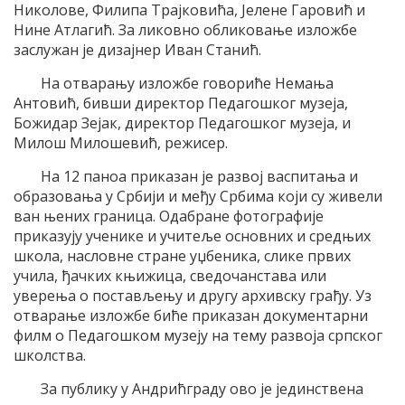
Николове, Филипа Трајковића, Јелене Гаровић и
Нине Атлагић. За ликовно обликовање изложбе
заслужан је дизајнер Иван Станић.
На отварању изложбе говориће Немања
Антовић, бивши директор Педагошког музеја,
Божидар Зејак, директор Педагошког музеја, и
Милош Милошевић, режисер.
На 12 паноа приказан је развој васпитања и
образовања у Србији и међу Србима који су живели
ван њених граница. Одабране фотографије
приказују ученике и учитеље основних и средњих
школа, насловне стране уџбеника, слике првих
учила, ђачких књижица, сведочанстава или
уверења о постављењу и другу архивску грађу. Уз
отварање изложбе биће приказан документарни
филм о Педагошком музеју на тему развоја српског
школства.
За публику у Андрићграду ово је јединствена