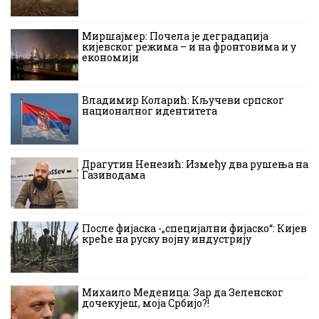
Миршајмер: Почела је деградација
кијевског режима – и на фронтовима и у
економији
Владимир Коларић: Кључеви српског
националног идентитета
Драгутин Ненезић: Између два рушења на
Газиводама
После фијаска -„специјални фијаско“: Кијев
креће на руску војну индустрију
Михаило Меденица: Зар да Зеленског
дочекујеш, моја Србијо?!