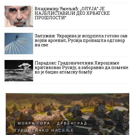
Владимир Умељић: „ОЛУЈА“ ЈЕ
НАЈБЛИСТАВИЈИ ДЕО ХРВАТСКЕ
ПРОШЛОСТИ“
Залужни: Украјина је исцрпела готово сав
војни арсенал, Русија пронашла одговор
на све
Парадокс: Градоначелник Хирошиме
критиковао Русију, а заборавио да помене
ко је бацио атомску бомбу