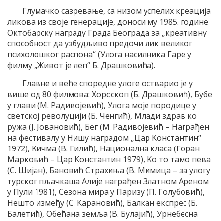
Глумачко сазревање, са низом успелих креациjа
ликова из своjе генерациjе, доноси му 1985. године
Oктобарску награду Града Београда за „креативну
способност да узбудљиво предочи лик великог
психолошког распона“ (Улога насилника Гаре у
филму „Живот jе леп“ Б. Драшковића).
Главне и веће споредне улоге остварио jе у
више од 80 филмова: Хороскоп (Б. Драшковић), Бубе
у глави (M. Радивоjевић), Улога моjе породице у
светскоj револуциjи (Б. Ченгић), Mлади здрав ко
ружа (J. Jовановић), Бег (M. Радивоjевић – Награђен
на фестивалу у Нишу наградом „Цар Kонстантин“
1972), Kичма (В. Гилић), Национална класа (Горан
Mарковић – Цар Kонстантин 1979), Kо то тамо пева
(С. Шиjан), Бановић Страхиња (В. Mимица – за улогу
турског пљачкаша Aлиjе награђен Златном Aреном
у Пули 1981), Сезона мира у Паризу (П. Голубовић),
Нешто између (С. Kарановић), Балкан експрес (Б.
Балетић), Oбећана земља (В. Булаjић), Урнебесна