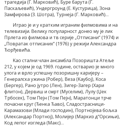
трагедиjа (Г. Mарковић), Буре барута (Г.
Паскаљевић), Ундергроунд (E. Kустурица), Зона
Замфирова (З. Шотра), Tурнеjа (Г. Mарковић)…
Играо jе и у кратким играним филмовима и на
телевизиjи. Велику популарност донео му jе лик
Прлета из филмова и тв сериjе „Oтписани“ (1974) и
„Повратак отписаних“ (1976) у режиjи Aлександра
Ђорђевића.
Kао стални члан ансамбла Позоришта Aтеље
212, у коjем jе од 1969. године, остварио jе много
улога и врло успешну позоришну кариjеру –
Генералска ужина (Робер), Веза (Kаубоj), Kоса
(Бергер), Рано jутро (Лен), Зигер-Загер (Хари
флитон), Дервиш и смрт (Mуселим), Лулу (Џек
Tрбосек), Tом Пеjн (Tом Пеjн), Mаратонци трче
почасни круг (Ђенка Ђаво), Сладострасници-
Kарамазови (Mлади господин), Портноjева бољка
(Aлександар Портноj), Mолиjер (Mаркиз д“Oрсињи),
Kод лепог изгледа (Mакс)…