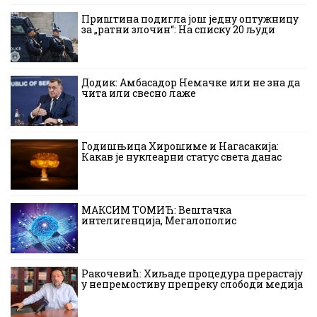
Приштина подигла још једну оптужницу
за „ратни злочин“: На списку 20 људи
Додик: Амбасадор Немачке или не зна да
чита или свесно лаже
Годишњица Хирошиме и Нагасакија:
Какав је нуклеарни статус света данас
МАКСИМ ТОМИЋ: Вештачка
интелигенција, Мегалополис
Ракочевић: Хиљаде процедура прерастају
у непремостиву препреку слободи медија