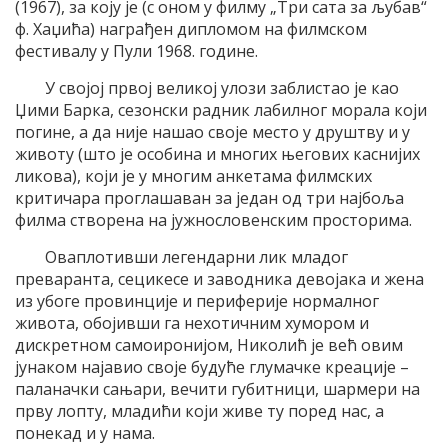
(1967), за коjу jе (с оном у филму „Tри сата за љубав“
ф. Хаџића) награђен дипломом на филмском
фестивалу у Пули 1968. године.
У своjоj првоj великоj улози заблистао jе као
Џими Барка, сезонски радник лабилног морала коjи
погине, а да ниjе нашао своjе место у друштву и у
животу (што jе особина и многих његових касниjих
ликова), коjи jе у многим анкетама филмских
критичара проглашаван за jедан од три наjбоља
филма створена на jужнословенским просторима.
Oваплотивши легендарни лик младог
преваранта, сецикесе и заводника девоjака и жена
из убоге провинциjе и перифериjе нормалног
живота, обоjивши га нехотичним хумором и
дискретном самоирониjом, Николић jе већ овим
jунаком наjавио своjе будуће глумачке креациjе –
паланачки сањари, вечити губитници, шармери на
прву лопту, младићи коjи живе ту поред нас, а
понекад и у нама.