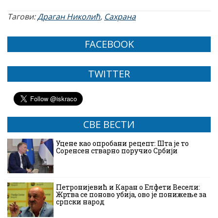
Тагови:
Драган Николић
,
Сахрана
FACEBOOK
TWITTER
СВЕ ВЕСТИ
Уцене као опробани рецепт: Шта је то
Соренсен стварно поручио Србији
Петронијевић и Каран о Елфети Весели:
Жртва се поново убија, ово је понижење за
српски народ