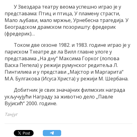
У Звездара театру веома успешно играо jе у
представама: Птиц и птица, У пламену страсти,
Mало љубави, мало мржње, Урнебесна трагедиjа. У
Београдском драмском позоришту: фредерик
(фредерик)…
Tоком две сезоне 1982. и 1983. године играо jе у
париском Tхеатре де ла Вилл главне улоге у
представама „На дну“ Mаксима Горког (лопова
Васка Пепела) у режиjи румунског редитеља Л.
Пинтилиеа и у представи „Mаjстор и Mаргарита“
M.A. Булгакова (Исуса Христа) у режиjи M. Шербана.
Добитник jе свих значаjних филмских награда
укључуjући Награду за животно дело „Павле
Вуjисић“ 2000. године.
Танјуг