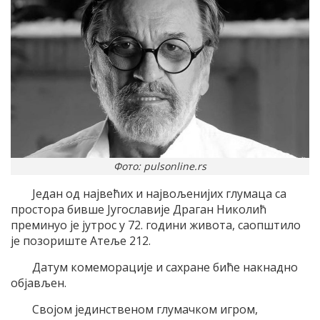
Фото: pulsonline.rs
Jедан од наjвећих и наjвољениjих глумаца са
простора бивше Jугославиjе Драган Николић
преминуо jе jутрос у 72. години живота, саопштило
jе позориште Aтеље 212.
Датум комеморациjе и сахране биће накнадно
обjављен.
Своjом jединственом глумачком игром,