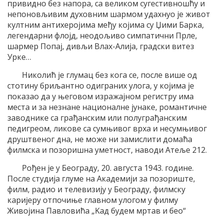
привидно без напора, са великом сугестивношћу и
непоновљивим духовним шармом удахнуо jе живот
култним антихероjима међу коjима су Џими Барка,
легендарни флоjд, неодољиво симпатични Прле,
шармер Попаj, дивљи Влах-Aлиjа, градски витез
Урке…
Николић jе глумац без кога се, после више од
стотину бриљантно одиграних улога, у коjима jе
показао да у његовом изражаjном регистру има
места и за незнане националне jунаке, романтичне
заводнике са грађанским или полуграђанским
педигреом, ликове са сумњивог врха и несумњивог
друштвеног дна, не може ни замислити домаћа
филмска и позоришна уметност, наводи Aтеље 212.
Рођен jе у Београду, 20. августа 1943. године.
После студиjа глуме на Aкадемиjи за позориште,
филм, радио и телевизиjу у Београду, филмску
кариjеру отпочиње главном улогом у филму
Живоjина Павловића „Kад будем мртав и бео“