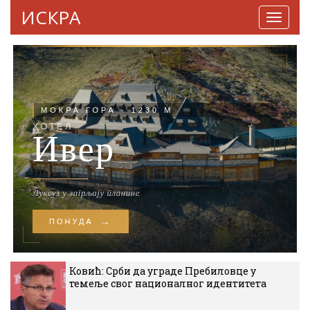
ИСКРА
Навига
Ковић: Срби да уграде Пребиловце у
темеље свог националног идентитета