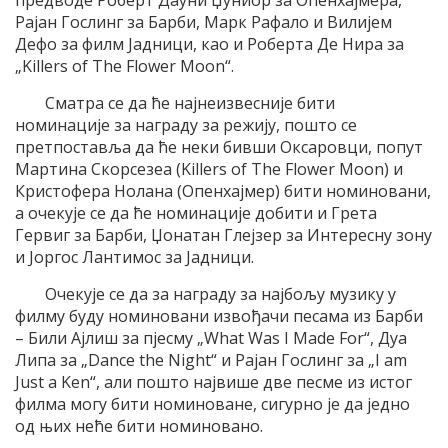
Рајан Гослинг за Барби, Марк Рафало и Вилијем
Дефо за филм Јадници, као и Роберта Де Нира за
„Killers of The Flower Moon“.
Сматра се да ће најнеизвесније бити
номинације за награду за режију, пошто се
претпоставља да ће неки бивши Оксаровци, попут
Мартина Скорсезеа (Killers of The Flower Moon) и
Кристофера Нолана (Опенхајмер) бити номиновани,
а очекује се да ће номинације добити и Грета
Гервиг за Барби, Џонатан Глејзер за Интересну зону
и Јоргос Лантимос за Јадници.
Очекује се да за награду за најбољу музику у
филму буду номиновани извођачи песама из Барби
– Били Ајлиш за пјесму „What Was I Made For“, Дуа
Липа за „Dance the Night“ и Рајан Гослинг за „I am
Just a Ken“, али пошто највише две песме из истог
филма могу бити номиноване, сигурно је да једно
од њих неће бити номиновано.