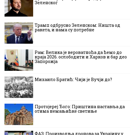
Зеленског
Трамп одбрусио Зеленском: Ништа од
ракета, и нама су потребне
Рам: Велика је вероватноћа да ћемо до
краја 2026. ослободити и Харков и бар део
Запорожја
Михаило Братић: Чији је Вучји до?
Протојереј Ђого: Приштина наставља да
отима немањићке светиње
ФАЗ: Производња дронова за Украјину у