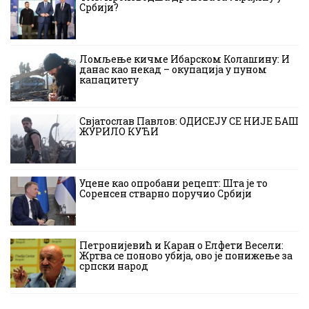
Србији?
Ломљење кичме Ибарском Колашину: И
данас као некад – окупација у пуном
капацитету
Свјатослав Павлов: ОДИСЕЈУ СЕ НИЈЕ БАШ
ЖУРИЛО КУЋИ
Уцене као опробани рецепт: Шта је то
Соренсен стварно поручио Србији
Петронијевић и Каран о Елфети Весели:
Жртва се поново убија, ово је понижење за
српски народ