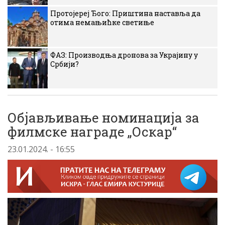
Протојереј Ђого: Приштина наставља да
отима немањићке светиње
ФАЗ: Производња дронова за Украјину у
Србији?
Објављивање номинација за
филмске награде „Оскар“
23.01.2024. - 16:55