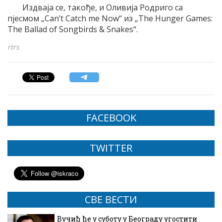
Издваја се, такође, и Оливија Родриго са
пјесмом „Can’t Catch me Now“ из „The Hunger Games:
The Ballad of Songbirds & Snakes“.
rtrs
FACEBOOK
TWITTER
СВЕ ВЕСТИ
Вучић ће у суботу у Београду угостити