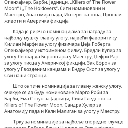
Опенхајмер, Барби, Јадници, „Killers of The Flower
Moon“ i „The Holdovers“, бити номиновани и
Маестро, Анатомија пада, Интересна зона, Прошли
животи и Америчка фикција.
Када је ријеч о номинацијама за награду за
најбољу мушку главну улогу, највећи фаворити су
Килиан Марфи за улогу физичара Џеја Роберта
Опенхајмера у истоименом филму, Бредли Купер за
улогу Леонарда Бернштајна у Маестру, Џефри Рајт
за улогу писца у Америчкој фикцији, Зак Ефрон за
улогу у Гвозденим канџама и Ендру Скот за улогу у
Сви наши странци.
Што се тиче номинација за главну женску улогу,
очекује се да буду номиноване Марго Роби за
Барби, Ема Стоун за Јадници, Лили Гледстон за
Killers of The Flower Moon, Сандра Хулер за
Анатомију пада и Кели Малиган за улогу у Маестру.
Трку за номинације за најбоље споредне глумце
предводе Роберт Дауни Џуниор за Опенхајмера,