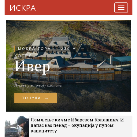
ИСКРА
Навига
Ломљење кичме Ибарском Колашину: И
данас као некад – окупација у пуном
капацитету