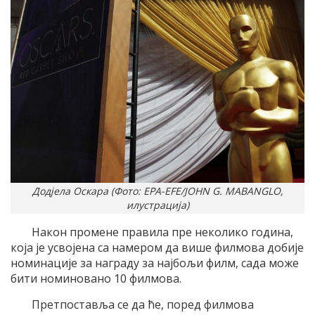
Додјела Оскара (Фото: EPA-EFE/JOHN G. MABANGLO,
илустрација)
Након промене правила пре неколико година,
која је усвојена са намером да више филмова добије
номинације за награду за најбољи филм, сада може
бити номиновано 10 филмова.
Претпоставља се да ће, поред филмова