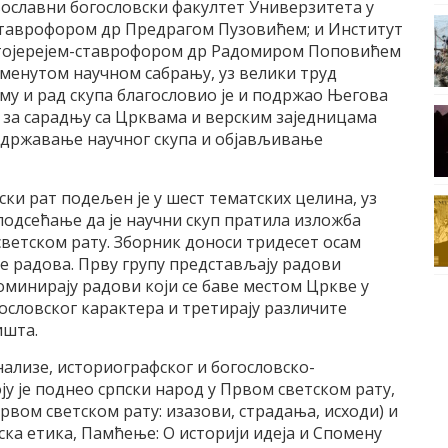
вославни богословски факултет Универзитета у
-ставрофором др Предрагом Пузовићем; и Институт
тојерејем-ставрофором др Радомиром Поповићем
менутом научном сабрању, уз велики труд
у и рад скупа благословио је и подржао Његова
а за сарадњу са Црквама и верским заједницама
 одржавање научног скупа и објављивање
ки рат подељен је у шест тематских целина, уз
 подсећање да је научни скуп пратила изложба
светском рату. Зборник доноси тридесет осам
пе радова. Прву групу представљају радови
оминирају радови који се баве местом Цркве у
гословског карактера и третирају различите
ишта.
ализе, историографског и богословско-
ју је поднео српски народ у Првом светском рату,
Првом светском рату: изазови, страдања, исходи) и
ка етика, Памћење: О историји идеја и Спомену