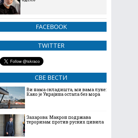
FACEBOOK
TWITTER
СВЕ ВЕСТИ
Ви нама складишта, ми вама луке:
Како је Украјина остала без мора
Захарова: Макрон подржава
тероризам против руских цивила