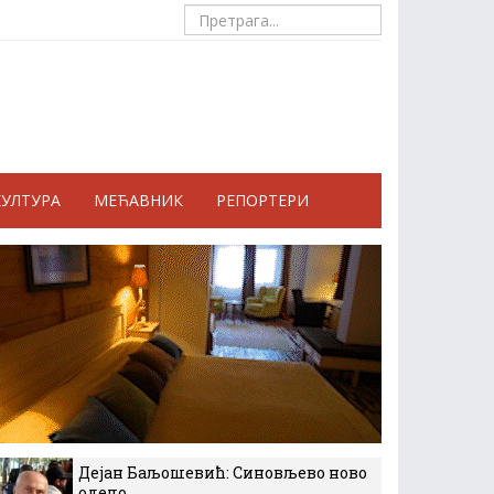
КУЛТУРА
МЕЋАВНИК
РЕПОРТЕРИ
Дејан Баљошевић: Синовљево ново
одело