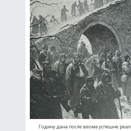
Годину дана после веома успешне реал