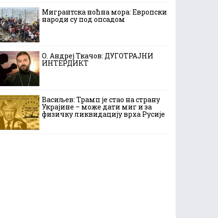
Мигрантска ноћна мора: Европски
народи су под опсадом
О. Андреј Ткачов: ДУГОТРАЈНИ
ИНТЕРДИКТ
Васиљев: Трамп је стао на страну
Украјине – може дати миг и за
физичку ликвидацију врха Русије