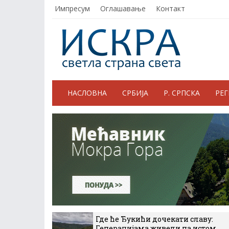
Импресум
Оглашавање
Контакт
НАСЛОВНА
СРБИЈА
Р. СРПСКА
РЕ
Где ће Ђукићи дочекати славу:
Генерацијама живели на истом