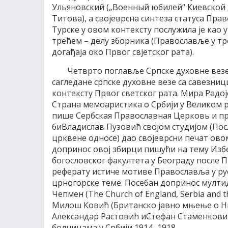
Ульяновский („Военный юбилей“ Киевской
Титова), а својеврсна синтеза статуса Пра
Турске у овом контексту послужила је као
трећем – делу зборника (Православље у троу
догађаја око Првог свјетског рата).
Четврто поглавље Српске духовне везе
сагледане српске духовне везе са савезниц
контексту Првог светског рата. Мира Рад
Страна мемоаристика о Србији у Великом р
пише Сербская Православная Церковь и при
биВладислав Пузовић својом студијом (Пос
црквене односе) дао својеврсни печат ов
допринос овој збирци пишући на тему Изб
богословског факултета у Београду после П
реферату истиче мотиве Православља у рус
црногорске теме. Посебан допринос мулти
Чепмен (The Church of England, Serbia and th
Милош Ковић (Британско јавно мњење о Ни
Александар Растовић иСтефан Стаменковић
болницама у Србији 1914–1918.