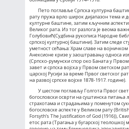
Пето поглавље Српска културна баштин
рату пружа врло широк дијапазон тема и д
културне баштине, затим кључним аспекти
Великог рата. Из тог разлога је веома важ
Голубовић(Судбина рукописа Народне библ
српској културној баштини). Затим следе ст
уметност сећања: Храм славе на војничком
Анексионе кризе у заоштравању односа изм
(Српско-румунски спор око Баната у Првом
завет и српска војска у Првом светском ра
царској Русији за време Првог светског рат
на развој српске војске 1878-1917. године).
У шестом поглављу Голгота Првог светс
богословски осврти на суштинска питања љ
страхотама и страдањима у поменутом сук
богословске аспекте у Великом рату (British 
Forsyth’s The Justification of God (1916)),
етос рата (Трагања у бугарској теолошкој 
говорио на тему Ерминевтика апокалиптичке