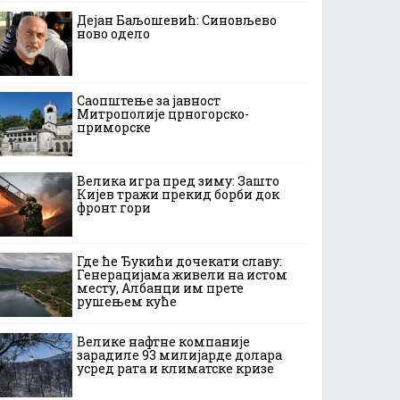
Дејан Баљошевић: Синовљево
ново одело
Саопштење за јавност
Митрополије црногорско-
приморске
Велика игра пред зиму: Зашто
Кијев тражи прекид борби док
фронт гори
Где ће Ђукићи дочекати славу:
Генерацијама живели на истом
месту, Албанци им прете
рушењем куће
Велике нафтне компаније
зарадиле 93 милијарде долара
усред рата и климатске кризе