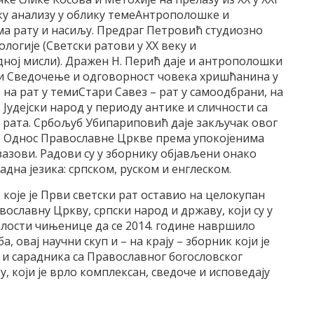
ку анализу у облику темеАнтрополошке и
а рату и насиљу. Предраг Петровић студиозно
ологије (Светски ратови у XX веку и
дној мисли). Дражен Н. Перић даје и антрополошки
ми Сведочење и одговорност човека хришћанина у
 на рат у темиСтари Савез – рат у самоодбрани, на
– Јудејски народ у периоду антике и сличности са
 рата. Србољуб Убипариповић даје закључак овог
 Однос Православне Цркве према упокојенима
зазови. Радови су у зборнику објављени онако
радна језика: српском, руском и енглеском.
које је Први светски рат оставио на целокупан
вославну Цркву, српски народ и државу, који су у
тлости чињенице да се 2014. године навршило
 овај научни скуп и – на крају – зборник који је
 и сарадника са Православног богословског
, који је врло комплексан, сведоче и исповедају