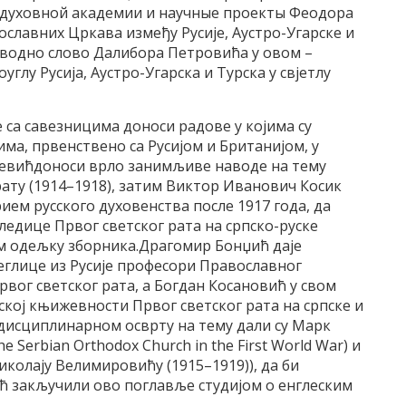
 духовной академии и научные проекты Феодора
вославних Цркава између Русије, Аустро-Угарске и
 уводно слово Далибора Петровића у овом –
глу Русија, Аустро-Угарска и Турска у свјетлу
 са савезницима доноси радове у којима су
има, првенствено са Русијом и Британијом, у
ојевићдоноси врло занимљиве наводе на тему
ату (1914–1918), затим Виктор Иванович Косик
ем русского духовенства после 1917 года, да
ледице Првог светског рата на српско-руске
ом одељку зборника.Драгомир Бонџић даје
еглице из Русије професори Православног
рвог светског рата, а Богдан Косановић у свом
кој књижевности Првог светског рата на српске и
дисциплинарном осврту на тему дали су Марк
e Serbian Orthodox Church in the First World War) и
колају Велимировићу (1915–1919)), да би
 закључили ово поглавље студијом о енглеским