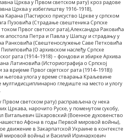
лавна Црква у Првом светском рату) кроз радове
вна Црква у избеглиштву 1916-1918),
а Карана (Пастирско присуствo Цркве у српском
рага Пузовића (Страдање свештеника Српске
 током Првог светског рата),Александра Раковића
х апостола Петра и Павла у Шапцу и страдању у
рана Ранковића (Свештенослужење Саве Петковића
а Пилиповића (О архивском наслеђу Српске
ког рата (1914–1918) – фондови и збирке Архива
рана Латиновића (Историографија о Српској
за вријеме Првог свјетског рата (1914–1918))
и његова улога у време стварања Краљевине
е мултидисциплинарно гледиште на место и улогу
.
у Првом светском рату) расправљена су нека
их Цркава, нарочито Руске, у поменутом сукобу,
аил Витальевич Шкаровский (Военное духовенство
монашество Афона в годы Первой мировой войны),
ое движение в Закарпатской Украине в контексте
й мировой войны) и Василий Иринархович