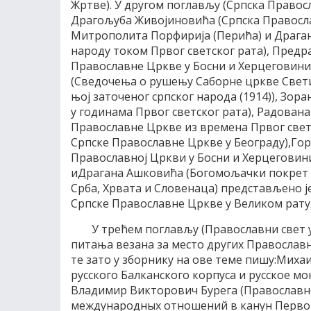
Жртве). У другом поглављу (Српска Правос
Драгољуба Живојиновића (Српска Правосла
Митрополита Порфирија (Перића) и Драган
народу током Првог светског рата), Пред
Православне Цркве у Босни и Херцеговини
(Сведочења о рушењу Саборне цркве Свети
њој заточеног српског народа (1914)), Зо
у годинама Првог светског рата), Радован
Православне Цркве из времена Првог светс
Српске Православне Цркве у Београду),Го
Православној Цркви у Босни и Херцеговини 
иДрагана Ашковића (Богомољачки покрет 
Срба, Хрвата и Словенаца) представљено ј
Српске Православне Цркве у Великом рату
У трећем поглављу (Православни свет 
питања везана за место других Православн
те зато у зборнику на ове теме пишу:Мих
русского Балканского корпуса и русское 
Владимир Викторович Бурега (Православн
международных отношений в канун Перво