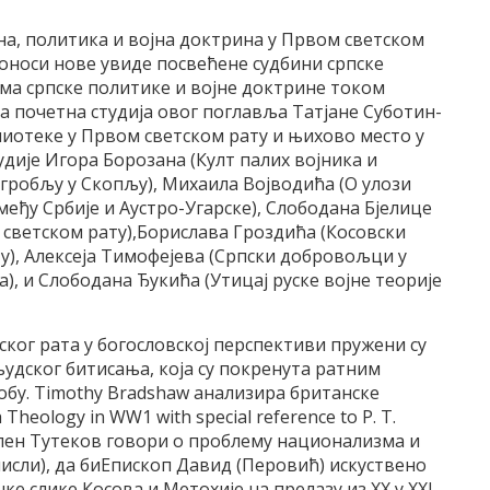
а, политика и војна доктрина у Првом светском
оноси нове увиде посвећене судбини српске
ма српске политике и војне доктрине током
на почетна студија овог поглавља Татјане Суботин-
иотеке у Првом светском рату и њихово место у
удије Игора Борозана (Култ палих војника и
 гробљу у Скопљу), Михаила Војводића (О улози
еђу Србије и Аустро-Угарске), Слободана Бјелице
 светском рату),Борислава Гроздића (Косовски
ту), Алексеја Тимофејева (Српски добровољци у
а), и Слободана Ђукића (Утицај руске војне теорије
ког рата у богословској перспективи пружени су
удског битисања, која су покренута ратним
обу. Timothy Bradshaw анализира британске
Theology in WW1 with special reference to P. T.
 Свилен Тутеков говори о проблему национализма и
мисли), да биЕпископ Давид (Перовић) искуствено
 слике Косова и Метохије на прелазу из XX у XXI