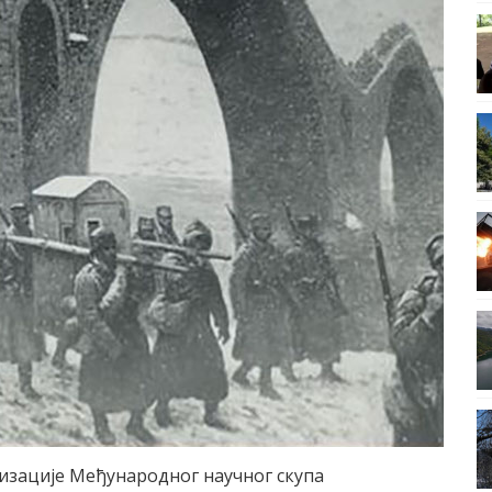
изације Међународног научног скупа