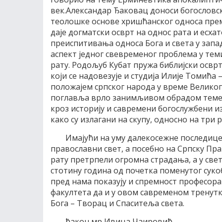
век.Александар Ђаковац доноси богословс
теолошке основе хришћанског односа прем
даје догматски осврт на однос рата и есхат
преиспитивања односа Бога и света у запа
аспект једног свевременог проблема у те
рату. Родољуб Кубат пружа библијски осврт
који се надовезује и студија Илије Томића 
положајем српског народа у време Великог
поглавља врло занимљивом обрадом теме
кроз историју и савремени богослужбени и
како су излагани на скупу, односно на три 
Имајући на уму далекосежне последице 
православни свет, а посебно на Српску Пра
рату претрпели огромна страдања, а у све
стотину година од почетка поменутог сукоба,
пред нама показују и спремност професора
факултета да и у овом савременом тренутку
Бога – Творац и Спаситеља света.
ђакон мр Ивица Чаировић