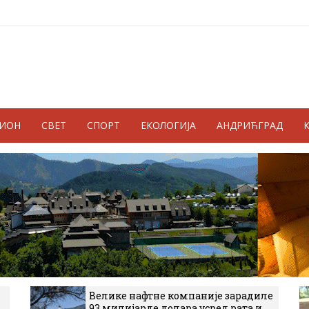
ГИОН
СВЕТ
СПОРТ
ЕКОЛОГИЈА
АНДРИЋГРАД
Велике нафтне компаније зарадиле
93 милијарде долара усред рата и