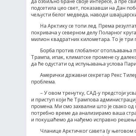
да озбиљно бране своје интересе, а пре св
подсетила цео свет, показавши на Дан поб
чељусти белог медведа, наводи швајцарски
На Арктику се топи лед. Према резул
покривача у северном делу Поларног круг
милион квадратних километара. То је три 
Борба против глобалног отопљавања п
Трампа, ипак, климатске промене су далек
да ће одустати од испуњавања услова Пари
Амерички државни секретар Рекс Тилерс
проблема.
– У овом тренутку, САД-у предстоји усв
и приступ који ће Трампова администраци
промена. Ми смо захвални што је свако од в
потребно време да анализирамо ваша стр
и покушаћемо да нађемо исправно решење 
Чланице Арктичког савета (у његовом с