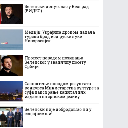
Зеленски допутовао у Београд
(ВИДЕО)
Медији: Украјина дроном напала
турски брод код руске луке
Новоросијск
Протест поводом позивања
Зеленског у званичну посету
Србији
Саопштење поводом резултата
конкурса Министарства културе за
суфинансирање капиталних
издања на српском језику
Зеленски није добродошао ни у
својој земљи!