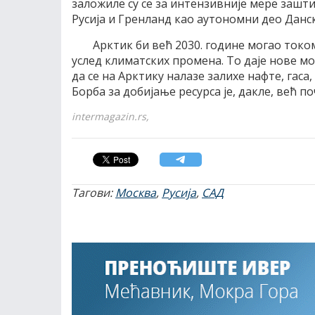
заложиле су се за интензивније мере зашти
Русија и Гренланд као аутономни део Данск
Арктик би већ 2030. године могао токо
услед климатских промена. То даје нове м
да се на Арктику налазе залихе нафте, гаса
Борба за добијање ресурса је, дакле, већ по
intermagazin.rs,
Тагови:
Москва
,
Русија
,
САД