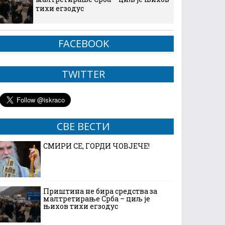
тихи егзодус
FACEBOOK
TWITTER
СВЕ ВЕСТИ
СМИРИ СЕ, ГОРДИ ЧОВЈЕЧЕ!
Приштина не бира средства за
малтретирање Срба – циљ је
њихов тихи егзодус