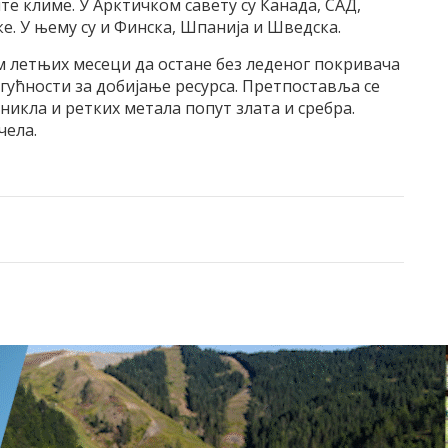
те климе. У Арктичком савету су Канада, САД,
е. У њему су и Финска, Шпанија и Шведска.
м летњих месеци да остане без леденог покривача
огућности за добијање ресурса. Претпоставља се
, никла и ретких метала попут злата и сребра.
чела.