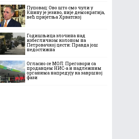
Пуповац: Ово што смо чули у
Книну је језиво, није демократија,
већ пријетња Хрватској
Годишњица злочина над
избегличком колоном на
Петровачкој цести: Правда још
недостижна
Огласио се МОЛ: Преговори са
продавцем НИС-а и надлежним
органима напредују ка завршној
фази