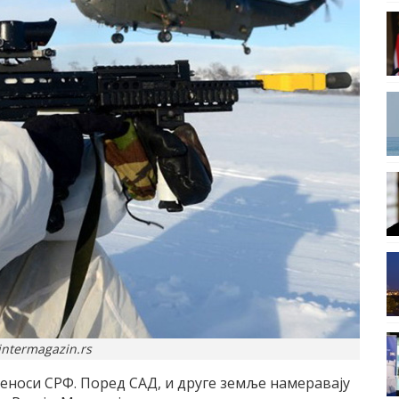
intermagazin.rs
преноси СРФ. Поред САД, и друге земље намеравају