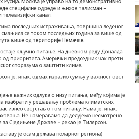
их Русија. Москва је управо на то демонстративно
еде специјалне одреде и њихов талисман –
 телевизијски канал.
татима последњих истраживања, површина леденог
а смањила се током последњих година за више од
пута више од територије Немачке.
остаје кључно питање. На дневном реду Доналда
о од приоритета. Амерички председник чак прети
ског споразума о заштити климе.
он је, ипак, одмах изразио сумњу у важност овог
ајање важних одлука о низу питања, међу којима је
ја изабрати у решавању проблема климатских
ас изнео свој став о том питању. Нама је, ипак,
аховања. Не намеравамо да делујемо несмотрено
за Сједињене Државе – рекао је Тилерсон.
аставу је осам држава поларног региона)