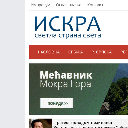
Импресум
Оглашавање
Контакт
НАСЛОВНА
СРБИЈА
Р. СРПСКА
РЕ
Протест поводом позивања
Зеленског у званичну посету Србиј