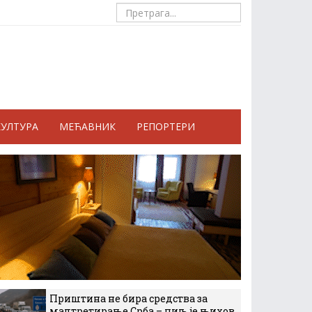
КУЛТУРА
МЕЋАВНИК
РЕПОРТЕРИ
Приштина не бира средства за
малтретирање Срба – циљ је њихов