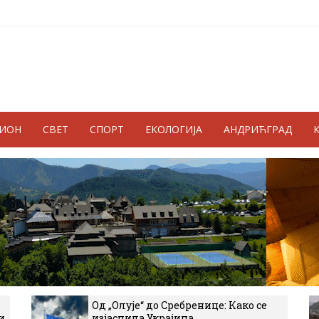
ГИОН
СВЕТ
СПОРТ
ЕКОЛОГИЈА
АНДРИЋГРАД
Од „Олује“ до Сребренице: Како се
и
изјаснила Украјина