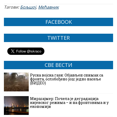
Тагови:
Бољшој
,
Мећавник
FACEBOOK
TWITTER
СВЕ ВЕСТИ
Руска војска гази: Објављен снимак са
фронта, ослобођено још једно насеље
(ВИДЕО)
Миршајмер: Почела је деградација
кијевског режима – и на фронтовима и у
економији