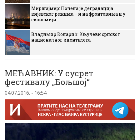
Миршајмер: Почела је деградација
кијевског режима – и на фронтовима и у
економији
Владимир Коларић: Кључеви српског
националног идентитета
MEЋАВНИК: У сусрет
фестивалу „Бољшој“
04.07.2016. - 16:54