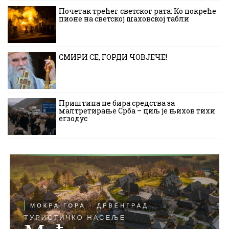
Почетак трећег светског рата: Ко покреће
пионе на светској шаховској табли
СМИРИ СЕ, ГОРДИ ЧОВЈЕЧЕ!
Приштина не бира средства за
малтретирање Срба – циљ је њихов тихи
егзодус