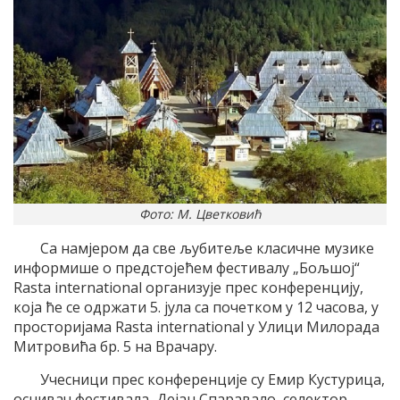
Фото: М. Цветковић
Са намјером да све љубитеље класичне музике
информише о предстојећем фестивалу „Бољшој“
Rasta international организује прес конференцију,
која ће се одржати 5. јула са почетком у 12 часова, у
просторијама Rasta international у Улици Милорада
Митровића бр. 5 на Врачару.
Учесници прес конференције су Емир Кустурица,
оснивач фестивала, Дејан Спаравало, селектор