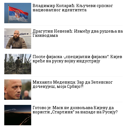
Владимир Коларић: Кључеви српског
националног идентитета
Драгутин Ненезић: Између два рушења на
Газиводама
После фијаска -„специјални фијаско“: Кијев
креће на руску војну индустрију
Михаило Меденица: Зар да Зеленског
дочекујеш, моја Србијо?!
Готово је: Маск не дозвољава Кијеву да
користи „Старлинк“ за нападе на Русију?