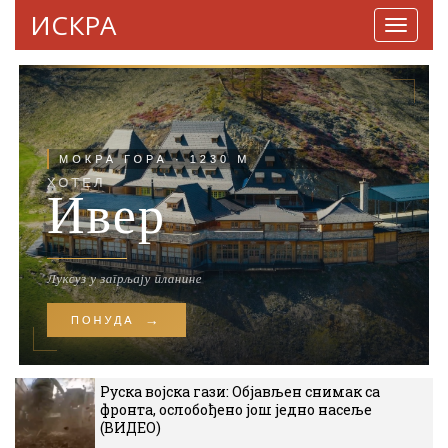
ИСКРА
Навига
Руска војска гази: Објављен снимак са
фронта, ослобођено још једно насеље
(ВИДЕО)