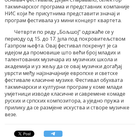
такмичарског програма и представник компаније
НИС који ће присутнима представити значај и
програм фестивала уз мини концерт квартета.
Четврти по реду „Бољшој“ одржаће се у
периоду од 15. до 17. јула под покровитељством
Газпром њефта. Овај фестивал покренут је са
идејом да промовише што већи број младих и
талентованих музичара из музичких школа и
академија и уз жељу да се овај музички догађај
уврсти међу најзначајније европске и светске
фестивале класичне музике. Фестивал обухвата
такмичарски и културни програм у коме млади
умјетници изводе класичне и савремене комаде
руских и српских композитора, а уједно пружа и
прилику да се размјене искуства и створе музичке
везе.