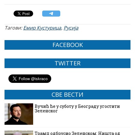
Тагови:
Емир Кустурица
,
Русија
FACEBOOK
TWITTER
СВЕ ВЕСТИ
Вучић ће у суботу у Београду угостити
Зеленског
Трамп одбрусио Зеленском: Ништа од