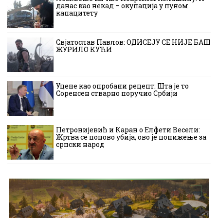
данас као некад – окупација у пуном
капацитету
Свјатослав Павлов: ОДИСЕЈУ СЕ НИЈЕ БАШ
ЖУРИЛО КУЋИ
Уцене као опробани рецепт: Шта је то
Соренсен стварно поручио Србији
Петронијевић и Каран о Елфети Весели:
Жртва се поново убија, ово је понижење за
српски народ