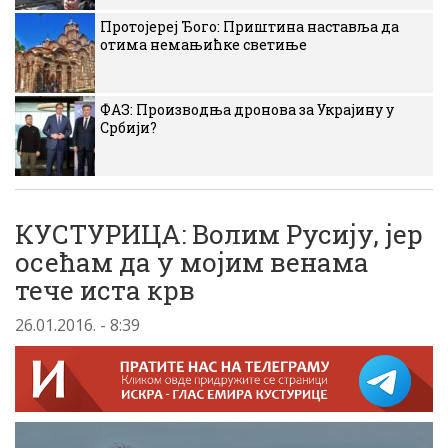
Протојереј Ђого: Приштина наставља да
отима немањићке светиње
ФАЗ: Производња дронова за Украјину у
Србији?
КУСТУРИЦА: Волим Русију, јер
осећам да у мојим венама
тече иста крв
26.01.2016. - 8:39