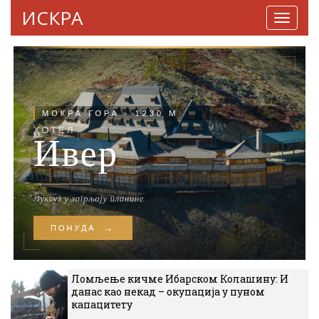
ИСКРА
Навига
Ломљење кичме Ибарском Колашину: И
данас као некад – окупација у пуном
капацитету