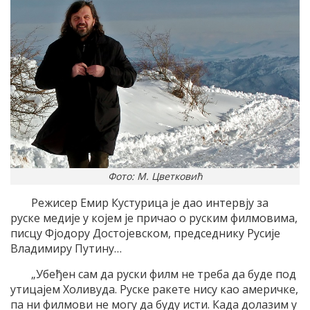
Фото: М. Цветковић
Режисер Емир Кустурица је дао интервју за
руске медије у којем је причао о руским филмовима,
писцу Фјодору Достојевском, председнику Русије
Владимиру Путину…
„Убеђен сам да руски филм не треба да буде под
утицајем Холивуда. Руске ракете нису као америчке,
па ни филмови не могу да буду исти. Када долазим у