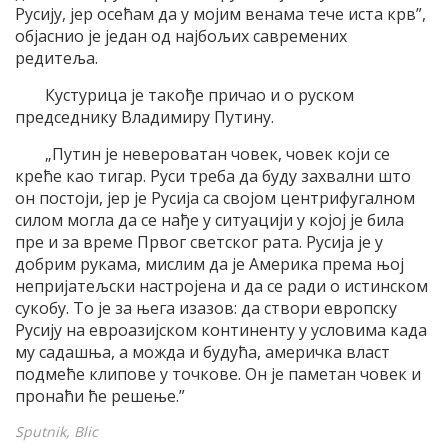
Русију, јер осећам да у мојим венама тече иста крв”,
објаснио је један од најбољих савремених
редитеља.
Кустурица је такође причао и о руском
председнику Владимиру Путину.
„Путин је невероватан човек, човек који се
креће као тигар. Руси треба да буду захвални што
он постоји, јер је Русија са својом центрифугалном
силом могла да се нађе у ситуацији у којој је била
пре и за време Првог светског рата. Русија је у
добрим рукама, мислим да је Америка према њој
непријатељски настројена и да се ради о истинском
сукобу. То је за њега изазов: да створи европску
Русију на евроазијском континенту у условима када
му садашња, а можда и будућа, америчка власт
подмеће клипове у точкове. Он је паметан човек и
пронаћи ће решење.”
Sputnik, Blic