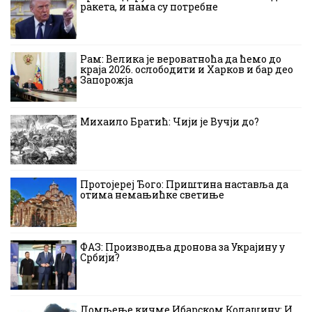
ракета, и нама су потребне
Рам: Велика је вероватноћа да ћемо до
краја 2026. ослободити и Харков и бар део
Запорожја
Михаило Братић: Чији је Вучји до?
Протојереј Ђого: Приштина наставља да
отима немањићке светиње
ФАЗ: Производња дронова за Украјину у
Србији?
Ломљење кичме Ибарском Колашину: И