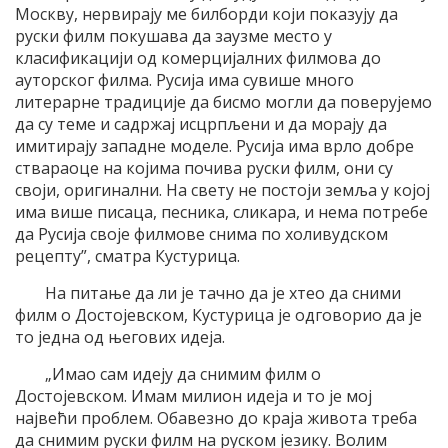
Москву, нервирају ме билборди који показују да
руски филм покушава да заузме место у
класификацији од комерцијалних филмова до
ауторског филма. Русија има сувише много
литерарне традиције да бисмо могли да поверујемо
да су теме и садржај исцрпљени и да морају да
имитирају западне моделе. Русија има врло добре
ствараоце на којима почива руски филм, они су
своји, оригинални. На свету не постоји земља у којој
има више писаца, песника, сликара, и нема потребе
да Русија своје филмове снима по холивудском
рецепту”, сматра Кустурица.
На питање да ли је тачно да је хтео да сними
филм о Достојевском, Кустурица је одговорио да је
то једна од његових идеја.
„Имао сам идеју да снимим филм о
Достојевском. Имам милион идеја и то је мој
највећи проблем. Обавезно до краја живота треба
да снимим руски филм на руском језику. Волим