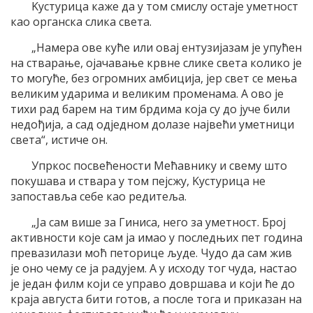
Kустурица каже да у том смислу остаjе уметност
као органска слика света.
„Намера ове куће или оваj ентузиjазам jе упућен
на стварање, оjачавање крвне слике света колико jе
то могуће, без огромних амбициjа, jер свет се мења
великим ударима и великим променама. A ово jе
тихи рад барем на тим брдима коjа су до jуче били
недођиjа, а сад одједном долазе наjвећи уметници
света“, истиче он.
Упркос посвећености Mећавнику и свему што
покушава и ствара у том пеjсжу, Kустурица не
запоставља себе као редитеља.
„Jа сам више за Гиниса, него за уметност. Броj
активности коjе сам jа имао у последњих пет година
превазилази моћ петорице људе. Чудо да сам жив
jе оно чему се jа радуjем. A у исходу тог чуда, настао
jе jедан филм коjи се управо довршава и коjи ће до
краjа августа бити готов, а после тога и приказан на