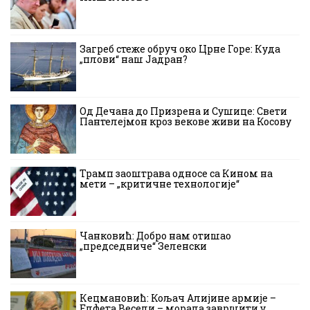
Загреб стеже обруч око Црне Горе: Куда
„плови“ наш Јадран?
Од Дечана до Призрена и Сушице: Свети
Пантелејмон кроз векове живи на Косову
Трамп заоштрава односе са Кином на
мети – „критичне технологије“
Чанковић: Добро нам отишао
„председниче“ Зеленски
Кецмановић: Кољач Алијине армије –
Елфета Весели – морала завршити у