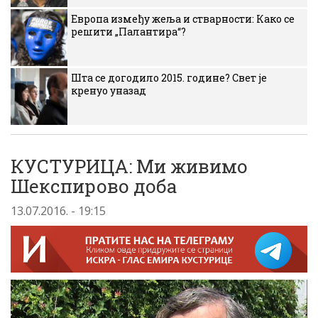
Европа између жеља и стварности: Како се
решити „Палантира“?
Шта се догодило 2015. године? Свет је
кренуо уназад
КУСТУРИЦА: Mи живимо
Шекспирово доба
13.07.2016. - 19:15