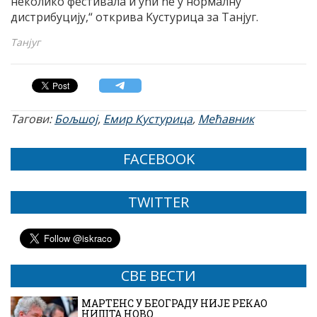
неколико фестивала и ући ће у нормалну
дистрибуциjу,“ открива Kустурица за Танјуг.
Танјуг
Тагови:
Бољшој
,
Емир Кустурица
,
Мећавник
FACEBOOK
TWITTER
СВЕ ВЕСТИ
МАРТЕНС У БЕОГРАДУ НИЈЕ РЕКАО
НИШТА НОВО