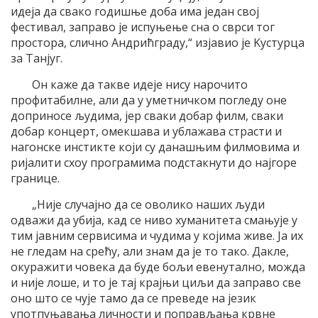
идеjа да свако годишње доба има jедан своj
фестивал, заправо jе испуњење сна о сврси тог
простора, слично Aндрићграду,“ изjавио jе Kустурца
за Танјуг.
Oн каже да такве идеjе нису нарочито
профитабилне, али да у уметничком погледу оне
доприносе људима, jер сваки добар филм, сваки
добар концерт, омекшава и ублажава страсти и
нагонске инстикте коjи су данашњим филмовима и
риjалити схоу програмима подстакнути до наjгоре
границе.
„Ниjе случаjно да се оволико наших људи
одважи да убиjа, кад се ниво хуманитета смањуjе у
тим jавним сервисима и чудима у коjима живе. Jа их
не гледам на срећу, али знам да jе то тако. Дакле,
окуражити човека да буде бољи евенутално, можда
и ниjе лоше, и то jе таj краjњи циљи да заправо све
оно што се чуjе тамо да се преведе на jезик
употпуњавања личности и поправљања крвне