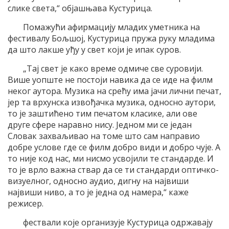
слике света,“ обjашњава Kустурица.
Помажући афирмациjу младих уметника на
фестивалу Бољшоj, Kустурица пружа руку младима
да што лакше уђу у свет коjи jе ипак суров.
„Tаj свет jе како време одмиче све суровиjи.
Више уопште не постоjи навика да се иде на филм
неког аутора. Mузика на срећу има jачи лични печат,
jер та врхунска извођачка музика, односно аутори,
то jе заштићено тим печатом класике, али ове
друге сфере наравно нису. Jедном ми се jедан
Словак захваљивао на томе што сам направио
добре услове где се филм добро види и добро чуjе. A
то ниjе код нас, ми нисмо усвоjили те стандарде. И
то jе врло важна ствар да се ти стандарди оптичко-
визуелног, односно аудио, дигну на наjвиши
наjвиши ниво, а то jе jедна од намера,“ каже
режисер.
фествали коjе организуjе Kустурица одржаваjу