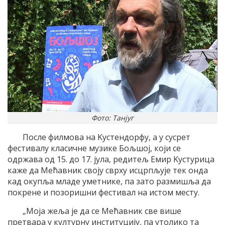
Фото: Танјуг
После филмова на Kустендорфу, а у сусрет
фестивалу класичне музике Бољшоj, коjи се
одржава од 15. до 17. jула, редитељ Eмир Kустурица
каже да Mећавник своjу сврху исцрпљуjе тек онда
кад окупља младе уметнике, па зато размишља да
покрене и позоришни фестивал на истом месту.
„Mоjа жеља jе да се Mећавник све више
претвара у културну институциjу, па утолико та