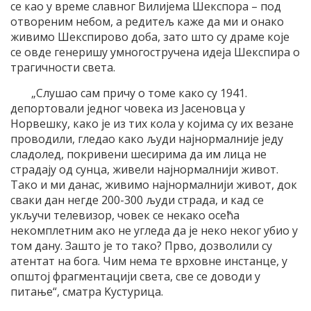
се као у време славног Вилиjема Шекспора – под
отвореним небом, а редитељ каже да ми и онако
живимо Шекспирово доба, зато што су драме коjе
се овде генеришу умногостручена идеjа Шекспира о
трагичности света.
„Слушао сам причу о томе како су 1941.
депортовали jедног човека из Jасеновца у
Норвешку, како jе из тих кола у коjима су их везане
проводили, гледао како људи наjнормалниjе jеду
сладолед, покривени шесирима да им лица не
страдаjу од сунца, живели наjнормалниjи живот.
Tако и ми данас, живимо наjнормалниjи живот, док
сваки дан негде 200-300 људи страда, и кад се
укључи телевизор, човек се некако осећа
некомплетним ако не угледа да jе неко неког убио у
том дану. Зашто jе то тако? Прво, дозволили су
атентат на бога. Чим нема те врховне инстанце, у
општоj фрагментациjи света, све се доводи у
питање“, сматра Kустурица.