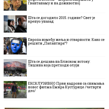
Гвантанаму и на доживотној
Шта се догодило 2015. године? Свет је
кренуо уназад
Европа између жеља и стварности: Како се
решити „Палантира“?
Шта се дешава на Блиском истоку:
Тишина која претходи олуји
ЕКСКЛУЗИВНО Први кадрови са снимања
новог филма Емира Кустурице /четврти
део/