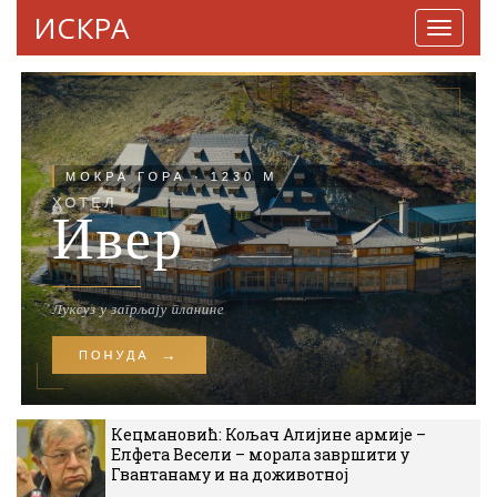
ИСКРА
Навига
Кецмановић: Кољач Алијине армије –
Елфета Весели – морала завршити у
Гвантанаму и на доживотној