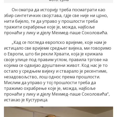
Он сматра да историју треба посматрати као
збир синтетичких својстава, гдје све није ни црно,
нити бијело, те да управо у прошлости треба
тражити охрабрење које је, можда, најбоље
пронаћи у лику и дјелу Мехмед-паше Соколовића.
„Кад се погледа европско вријеме, које нам је
истицало све вријеме средњег вијека, ми говоримо
о Европи, што би рекли Хрвати, која је крижала
своје улице под правим углом, правила тргове на
којима се одвијао друштвени живот. Код нас је то
остало у средњем вијеку и стварало је ресентиме,
незадовољство, лош однос према прошлости.
Мислим да управо у тој прошлости треба да
тражимо охрабрење које је, можда, најбоље
пронаћи у лику и дјелу Мехмед-паше Соколовића“,
истакао је Кустурица.