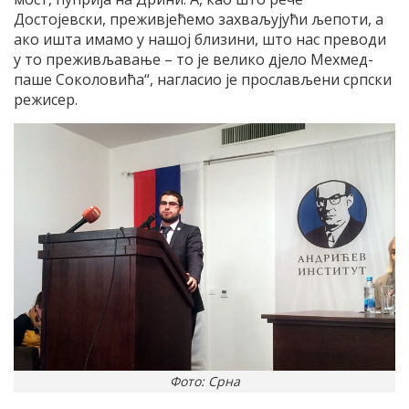
Достојевски, преживјећемо захваљујући љепоти, а
ако ишта имамо у нашој близини, што нас преводи
у то преживљавање – то је велико дјело Мехмед-
паше Соколовића“, нагласио је прослављени српски
режисер.
Фото: Срна