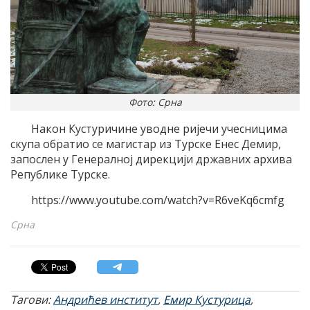
Фото: Срна
Након Кустуричине уводне ријечи учесницима
скупа обратио се магистар из Турске Енес Демир,
запослен у Генералној дирекцији државних архива
Републике Турске.
https://www.youtube.com/watch?v=R6veKq6cmfg
Срна
Тагови:
Андрићев институт
,
Емир Кустурица
,