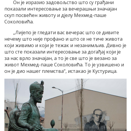
Он је изразио задовољство што су грађани
показали интересовање за вечерашњи значајан
скуп посвећен животу и дјелу Мехмед-паше
Соколовића.
„Лијепо је гледати вас вечерас што се дивите
нечему што није профано и што се не тиче живота
који живимо и који је тежак и незанимљив. Дивно је
што сте показали интересовање за догађај који је
за нас врло значајан, а то је све што је везано за
живот Мехмед-паше Соколовића. То је узвишено и
он је дио нашег племства“, истакао је Кустурица.