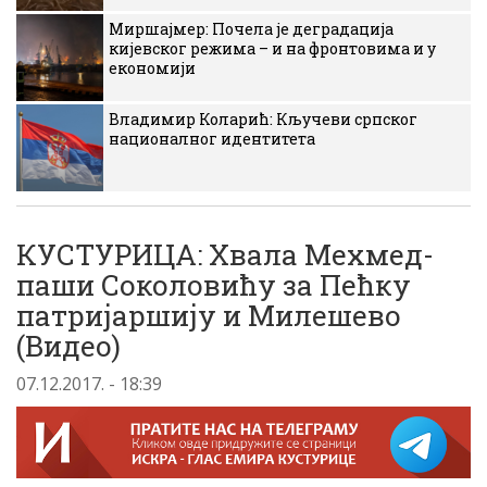
Миршајмер: Почела је деградација
кијевског режима – и на фронтовима и у
економији
Владимир Коларић: Кључеви српског
националног идентитета
КУСТУРИЦА: Хвала Мехмед-
паши Соколовићу за Пећку
патријаршију и Милешево
(Видео)
07.12.2017. - 18:39