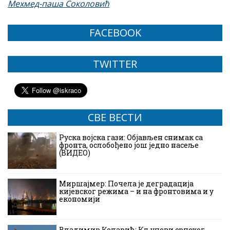
Мехмед-паша Соколовић
FACEBOOK
TWITTER
СВЕ ВЕСТИ
Руска војска гази: Објављен снимак са
фронта, ослобођено још једно насеље
(ВИДЕО)
Миршајмер: Почела је деградација
кијевског режима – и на фронтовима и у
економији
Владимир Коларић: Кључеви српског