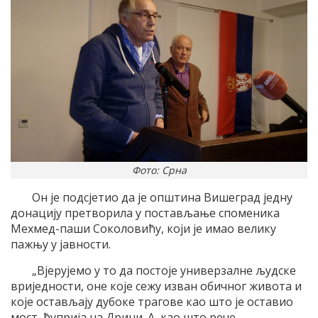
Фото: Срна
Он је подсјетио да је општина Вишеград једну
донацију претворила у постављање споменика
Мехмед-паши Соколовићу, који је имао велику
пажњу у јавности.
„Вјерујемо у то да постоје универзалне људске
вриједности, оне које сежу изван обичног живота и
које остављају дубоке трагове као што је оставио
мост, ћуприја на Дрини. А, као што рече