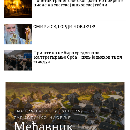
Почетак трећег светског рата: Ко покреће
пионе на светској шаховској табли
СМИРИ СЕ, ГОРДИ ЧОВЈЕЧЕ!
Приштина не бира средства за
малтретирање Срба – циљ је њихов тихи
егзодус