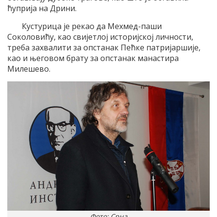
ћуприја на Дрини.
Кустурица је рекао да Мехмед-паши
Соколовићу, као свијетлој историјској личности,
треба захвалити за опстанак Пећке патријаршије,
као и његовом брату за опстанак манастира
Милешево.
Фото: Срна