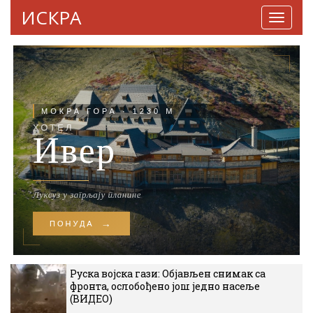
ИСКРА
Навига
Руска војска гази: Објављен снимак са
фронта, ослобођено још једно насеље
(ВИДЕО)