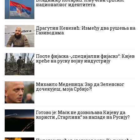
националног идентитета
Драгутин Ненезић: Између два рушења на
Газиводама
После фијаска -„специјални фијаско“: Кијев
креће на руску војну индустрију
Михаило Меденица: Зар да Зеленског
дочекујеш, моја Србијо?!
Готово је: Маск не дозвољава Кијеву да
користи „Старлинк“ за нападе на Русију?