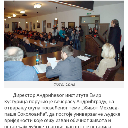
Фото: Срна
Директор Андрићевог института Емир
Кустурица поручио је вечерас у Андрићграду, на
отварању скупа посвећеног теми „Живот Мехмед-
паше Соколовића“, да постоје универзалне људске
вриједности које сежу изван обичног живота и
остављају дубоке трагове, као што је оставила