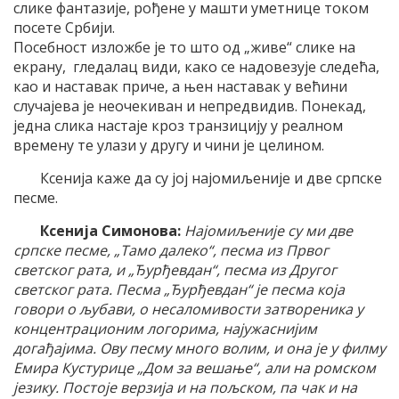
слике фантазије, рођене у машти уметнице током
посете Србији.
Посебност изложбе је то што од „живе“ слике на
екрану, гледалац види, како се надовезује следећа,
као и наставак приче, а њен наставак у већини
случајева је неочекиван и непредвидив. Понекад,
једна слика настаје кроз транзицију у реалном
времену те улази у другу и чини је целином.
Ксенија каже да су јој најомиљеније и две српске
песме.
Ксенија Симонова:
Најомиљеније су ми две
српске песме, „Тамо далеко“, песма из Првог
светског рата, и „Ђурђевдан“, песма из Другог
светског рата. Песма
„Ђурђевдан“ је песма
која
говори о љубави, о несаломивости затвореника у
концентрационим логорима, најужаснијим
догађајима. Ову песму много волим, и она је у филму
Емира Кустурице „Дом за вешање“, али на ромском
језику. Постоје верзија и на пољском, па чак и на