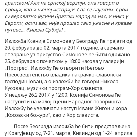
арапском! Али на српској верзији, она говори о
Србији, као и њеној историји. Сва се најежим. Срби
су вероватно једини братски народ за нас, и нико у
Европи, осим вас, није прошао тако ужасне и крваве
путеве… Живела Србија! „
Изложба Ксеније Симонове у Београду ће трајати од
20. фебруара до 02. марта 2017. године, а свечано
отварање уз присуство Симонове ће бити одржано
25. фебруара с почетком у 18:00 часова у галерији
„Прогрес“. Изложбу ће отворити Његово
Преосвештенство владика пакрачко-славонски
господин Јован, а о изложби ће говори Никола
Кусовац, музички програм-Хор слависта.
У недељу 26.2.2017. у 12:00, Ксенија Симонова ће
наступити на малој сцени Народног позоришта.
Изложбу ће увеличати наступ Иване Жигон и хора
„Косовски божури“, као и Хор слависта.
После Београда изложба ће бити представљена
у Крагујевцу од 7-21. марта, Кикинди од 1-24. априла