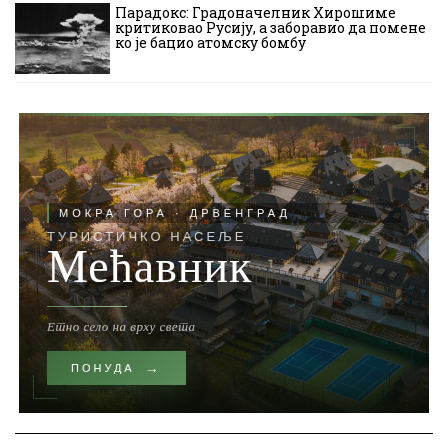
Парадокс: Градоначелник Хирошиме
критиковао Русију, а заборавио да помене
ко је бацио атомску бомбу