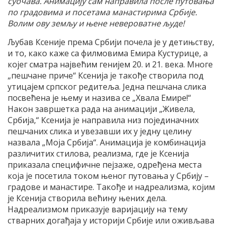
суочава. Анимацију сам направила после путовања
по градовима и посетама манастирима Србије.
Волим ову земљу и њене невероватне људе!
Љубав Ксеније према Србији почела је у детињству,
и то, како каже са филмовима Емира Кустурице, а
којег сматра највећим генијем 20. и 21. века. Многе
„пешчане приче“ Ксенија је такође створила под
утицајем српског редитеља. Једна пешчана слика
посвећена је њему и назива се „Хвала Емире!“
Након завршетка рада на анимацији „Живела,
Србија,“ Ксенија је направила низ појединачних
пешчаних слика и увезавши их у једну целину
назвала „Моја Србија“. Анимација је комбинација
различитих стилова, реализма, где је Ксенија
приказала специфичне пејзаже, одређена места
која је посетила током њеног путовања у Србију –
градове и манастире. Такође и надреализма, којим
је Ксенија створила већину њених дела.
Надреализмом приказује варијацију на тему
стварних догађаја у историји Србије или оживљава