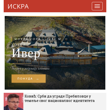
ИСКРА
Навига
Ковић: Срби да уграде Пребиловце у
темеље свог националног идентитета