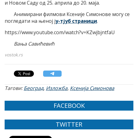
и Новом Саду од 25. априла до 20. маја.
Анимирани филмови Ксеније Симонове могу се
погледати на њеној ј
у-тјуб страници
.
https://www.youtube.com/watch?v=KZwjbjntfaU
Вања Савићевић
vostok.rs
Тагови:
Београд
,
Изложба
,
Ксенија Симонова
FACEBOOK
TWITTER