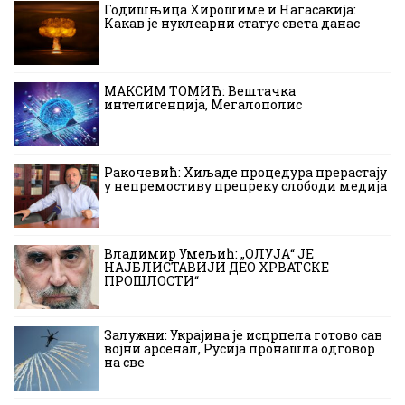
Годишњица Хирошиме и Нагасакија:
Какав је нуклеарни статус света данас
МАКСИМ ТОМИЋ: Вештачка
интелигенција, Мегалополис
Ракочевић: Хиљаде процедура прерастају
у непремостиву препреку слободи медија
Владимир Умељић: „ОЛУЈА“ ЈЕ
НАЈБЛИСТАВИЈИ ДЕО ХРВАТСКЕ
ПРОШЛОСТИ“
Залужни: Украјина је исцрпела готово сав
војни арсенал, Русија пронашла одговор
на све