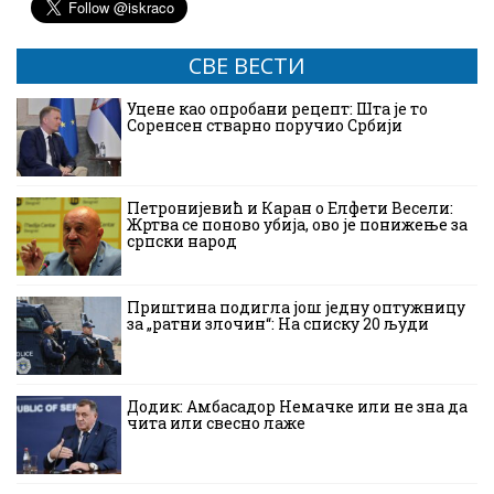
СВЕ ВЕСТИ
Уцене као опробани рецепт: Шта је то
Соренсен стварно поручио Србији
Петронијевић и Каран о Елфети Весели:
Жртва се поново убија, ово је понижење за
српски народ
Приштина подигла још једну оптужницу
за „ратни злочин“: На списку 20 људи
Додик: Амбасадор Немачке или не зна да
чита или свесно лаже