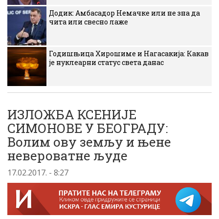
Додик: Амбасадор Немачке или не зна да
чита или свесно лаже
Годишњица Хирошиме и Нагасакија: Какав
је нуклеарни статус света данас
ИЗЛОЖБА КСЕНИЈЕ
СИМОНОВЕ У БЕОГРАДУ:
Волим ову земљу и њене
невероватне људе
17.02.2017. - 8:27