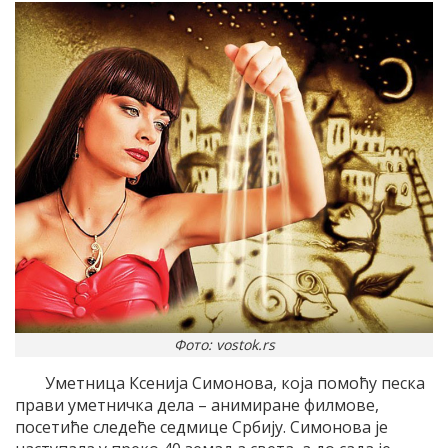
Фото: vostok.rs
Уметница Ксенија Симонова, која помоћу песка
прави уметничка дела – анимиране филмове,
посетиће следеће седмице Србију. Симонова је